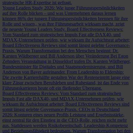
strategische HR-Expertise ist gefragt.
Young Leaders Study 2026: Wie junge Führungspersönlichkeiten
auf ihre Rolle blicken – und was Unternehmen daraus lernen
können
86% der jungen Führungspersönlichkeiten brennen für ihre
Rolle und wissen,, was ihre Führungsarbeit wirksam macht, zeigt
die neueste Young Leaders Study.
Board Effectiveness Reviews:
Vom Standard zum strategischen Impuls
Fast alle DAX40- und
MDAX-Unternehmen prüfen, wie wirksam ihr Aufsichtsrat arbeitet;
Board Effectiveness Reviews sind somit längst gelebte Governance-
Praxis.
Warum Transformation bei den Menschen beginnt: Dr.
Karsten Wildberger und Bill Anderson über Veränderung
Bei Egon
Zehnders Veranstaltung in Düsseldorf trafen Dr. Karsten Wildberger,
Bundesminister für Digitales und Staatsmodernisierung, und Bill
Anderson von Bayer aufeinander.
From Leadership to Eldership:
Die zweite Karrierehälfte gestalten
War der Renteneintritt lange eine
klare Zäsur zwischen Berufsleben und Ruhestand, ist das Ende von
Führungskarrieren heute oft ein fließender Übergang.
Board Effectiveness Reviews: Vom Standard zum strategischen
Impuls
Fast alle DAX40- und MDAX-Unternehmen prüfen, wie
wirksam ihr Aufsichtsrat arbeitet; Board Effectiveness Reviews sind
somit längst gelebte Governance-Praxis.
CEOs in Deutschland
2026: Konturen eines neuen Profils
Leistung und Ergebnisstärke,
einst zentral für den Einstieg in die CEO-Rolle, reichen nicht mehr
aus. Stattdessen werden Risikobereitschaft, Leadership-Kompetenz
und Beziehungsfähigkeit bedeutsam.
Warum Transformation bei den