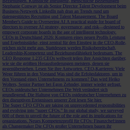
Beziehungen.
Künstliche Intelligenz, menschliche Beziehungen
Stephanie Conway ist als Senior Director Talent Development beim
Business-Netzwerk LinkedIn nah dran an Trends rund um
datengestütztes Recruiting und Talent Management.
The Board
Member's Guide to Overseeing AI
A practical guide for board of
directors to oversee AI strategy, governance, and risk—designed to
empower corporate boards in the age of intelligent technology.
CEOs in Deutschland 2026: Konturen eines neuen Profils
Leistung
und Ergebnisstärke, einst zentral für den Einstieg in die CEO-Rolle,
reichen nicht mehr aus. Stattdessen werden Risikobereitschaft,
Leadership-Kompetenz und Beziehungsfähigkeit bedeutsam.
The
CEO Response
1.235 CEOs weltweit teilen ihre Ansichten darüber,
wie sie die größten Herausforderungen meistern, denen sie
gegenüberstehen. Lesen Sie ihre Antworten.
CEO-Karrieren: Viele
Wege führen in den Vorstand
Was sind die Erfolgsfaktoren, um in
den Vorstand eines Unternehmens zu kommen? Das wird Heiko
Wolters, Senior Partner bei Egon Zehnder, immer wieder gefragt.
CEOs ostdeutscher Unternehmen
Die Welt verändert sich
grundlegend. Die Haltung von CEOs ostdeutscher Unternehmen zu
den disruptiven Ereignissen unserer Zeit lesen Sie hier.
The Super CFO
CFOs are taking on unprecedented responsibilities
and evolving into “super CFOs.” In our global study, we surveyed
600 of them to unveil the future of the role and its implications for
organizations.
Neues Kompetenzprofil für CFOs: Finanzchef:innen
als Changemaker
Die CFOs großer Unternehmen bauen ihr