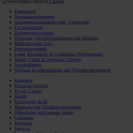
Deutsch
Change
Funktionen
Vorstandsvorsitzende
Aufsichtsratsmitglieder und -vorsitzende
Finanzvorstand
Technologievorstand
Diversität, Gleichberechtigung und Inklusion
Marketing und Sales
Personalvorstand
Legal, Regulatory & Compliance Professionals
Supply Chain & Operation Officers
Nachhaltigkeit
Vorstand Kommunikation und Öffentlichkeitsarbeit
Branchen
Financial Services
Private Capital
Health
Technology & AI
Beratung von Familienunternehmen
Öffentlicher und sozialer Sektor
Consumer
Industrial
Services