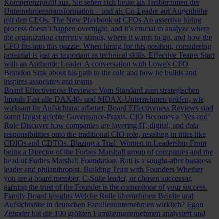
Kompetenzprofil aus. Sie sehen sich heute als Treiber:innen der
Unternehmenstransformation – und als Co-Leader auf Augenhöhe
mit den CEOs.
The New Playbook of CFOs
An assertive hiring
process doesn’t happen overnight, and it’s crucial to analyze where
the organization currently stands, where it wants to go, and how the
CFO fits into this puzzle. When hiring for this position, considering
potential is just as important as technical skills.
Effective Teams Start
with an Authentic Leader
A conversation with Lowe's CFO
Brandon Sink about his path to the role and how he builds and
inspires associates and teams
Board Effectiveness Reviews: Vom Standard zum strategischen
Impuls
Fast alle DAX40- und MDAX-Unternehmen prüfen, wie
wirksam ihr Aufsichtsrat arbeitet; Board Effectiveness Reviews sind
somit längst gelebte Governance-Praxis.
CIO Becomes a ‘Yes and’
Role
Discover how companies are layering IT, digital, and data
responsibilities onto the traditional CIO role, resulting in titles like
CDIOs and CDTOs.
Blazing a Trail: Women in Leadership
From
being a Director of the Forbes Marshall group of companies and the
head of Forbes Marshall Foundation, Rati is a sought-after business
leader and philanthropist.
Building Trust with Founders
Whether
you are a board member, C-Suite leader, or chosen successor,
earning the trust of the Founder is the cornerstone of your success.
Family Board Insights
Welche Rolle übernehmen Beiräte und
Aufsichtsräte in deutschen Familienunternehmen wirklich? Egon
Zehnder hat die 100 größten Familienunternehmen analysiert und