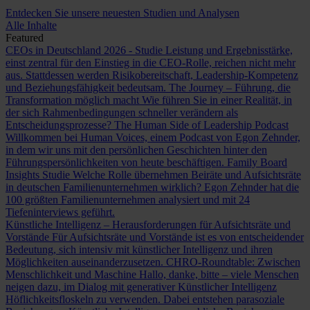
Entdecken Sie unsere neuesten Studien und Analysen
Alle Inhalte
Featured
CEOs in Deutschland 2026 - Studie
Leistung und Ergebnisstärke,
einst zentral für den Einstieg in die CEO-Rolle, reichen nicht mehr
aus. Stattdessen werden Risikobereitschaft, Leadership-Kompetenz
und Beziehungsfähigkeit bedeutsam.
The Journey – Führung, die
Transformation möglich macht
Wie führen Sie in einer Realität, in
der sich Rahmenbedingungen schneller verändern als
Entscheidungsprozesse?
The Human Side of Leadership Podcast
Willkommen bei Human Voices, einem Podcast von Egon Zehnder,
in dem wir uns mit den persönlichen Geschichten hinter den
Führungspersönlichkeiten von heute beschäftigen.
Family Board
Insights Studie
Welche Rolle übernehmen Beiräte und Aufsichtsräte
in deutschen Familienunternehmen wirklich? Egon Zehnder hat die
100 größten Familienunternehmen analysiert und mit 24
Tiefeninterviews geführt.
Künstliche Intelligenz – Herausforderungen für Aufsichtsräte und
Vorstände
Für Aufsichtsräte und Vorstände ist es von entscheidender
Bedeutung, sich intensiv mit künstlicher Intelligenz und ihren
Möglichkeiten auseinanderzusetzen.
CHRO-Roundtable: Zwischen
Menschlichkeit und Maschine
Hallo, danke, bitte – viele Menschen
neigen dazu, im Dialog mit generativer Künstlicher Intelligenz
Höflichkeitsfloskeln zu verwenden. Dabei entstehen parasoziale