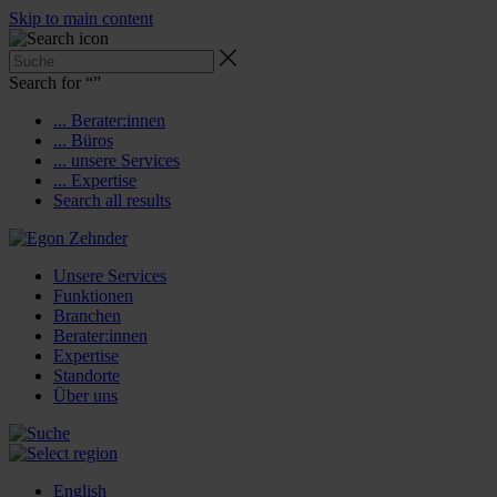
Skip to main content
Search for “
”
... Berater:innen
... Büros
... unsere Services
... Expertise
Search all results
Unsere Services
Funktionen
Branchen
Berater:innen
Expertise
Standorte
Über uns
English