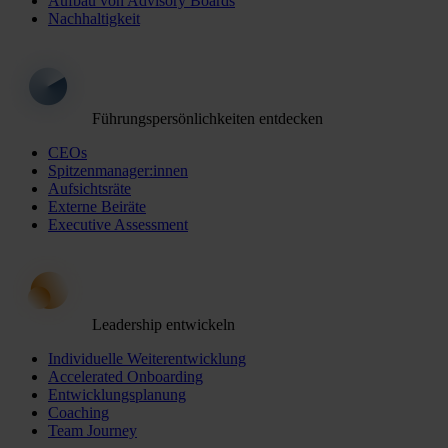
Aufbau von Advisory Boards
Nachhaltigkeit
Führungspersönlichkeiten entdecken
CEOs
Spitzenmanager:innen
Aufsichtsräte
Externe Beiräte
Executive Assessment
Leadership entwickeln
Individuelle Weiterentwicklung
Accelerated Onboarding
Entwicklungsplanung
Coaching
Team Journey