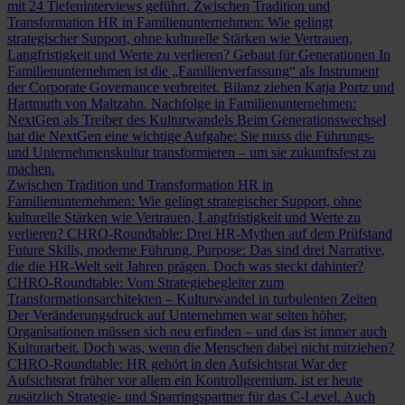
mit 24 Tiefeninterviews geführt.
Zwischen Tradition und
Transformation
HR in Familienunternehmen: Wie gelingt
strategischer Support, ohne kulturelle Stärken wie Vertrauen,
Langfristigkeit und Werte zu verlieren?
Gebaut für Generationen
In
Familienunternehmen ist die „Familienverfassung“ als Instrument
der Corporate Governance verbreitet. Bilanz ziehen Katja Portz und
Hartmuth von Maltzahn.
Nachfolge in Familienunternehmen:
NextGen als Treiber des Kulturwandels
Beim Generationswechsel
hat die NextGen eine wichtige Aufgabe: Sie muss die Führungs-
und Unternehmenskultur transformieren – um sie zukunftsfest zu
machen.
Zwischen Tradition und Transformation
HR in
Familienunternehmen: Wie gelingt strategischer Support, ohne
kulturelle Stärken wie Vertrauen, Langfristigkeit und Werte zu
verlieren?
CHRO-Roundtable: Drei HR-Mythen auf dem Prüfstand
Future Skills, moderne Führung, Purpose: Das sind drei Narrative,
die die HR-Welt seit Jahren prägen. Doch was steckt dahinter?
CHRO-Roundtable: Vom Strategiebegleiter zum
Transformationsarchitekten – Kulturwandel in turbulenten Zeiten
Der Veränderungsdruck auf Unternehmen war selten höher,
Organisationen müssen sich neu erfinden – und das ist immer auch
Kulturarbeit. Doch was, wenn die Menschen dabei nicht mitziehen?
CHRO-Roundtable: HR gehört in den Aufsichtsrat
War der
Aufsichtsrat früher vor allem ein Kontrollgremium, ist er heute
zusätzlich Strategie- und Sparringspartner für das C-Level. Auch