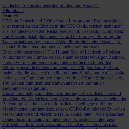
Entdecken Sie unsere neuesten Studien und Analysen
Alle Inhalte
Featured
CEOs in Deutschland 2026 - Studie
Leistung und Ergebnisstärke,
einst zentral für den Einstieg in die CEO-Rolle, reichen nicht mehr
aus. Stattdessen werden Risikobereitschaft, Leadership-Kompetenz
und Beziehungsfähigkeit bedeutsam.
The Journey – Führung, die
Transformation möglich macht
Wie führen Sie in einer Realität, in
der sich Rahmenbedingungen schneller verändern als
Entscheidungsprozesse?
The Human Side of Leadership Podcast
Willkommen bei Human Voices, einem Podcast von Egon Zehnder,
in dem wir uns mit den persönlichen Geschichten hinter den
Führungspersönlichkeiten von heute beschäftigen.
Family Board
Insights Studie
Welche Rolle übernehmen Beiräte und Aufsichtsräte
in deutschen Familienunternehmen wirklich? Egon Zehnder hat die
100 größten Familienunternehmen analysiert und mit 24
Tiefeninterviews geführt.
Künstliche Intelligenz – Herausforderungen für Aufsichtsräte und
Vorstände
Für Aufsichtsräte und Vorstände ist es von entscheidender
Bedeutung, sich intensiv mit künstlicher Intelligenz und ihren
Möglichkeiten auseinanderzusetzen.
CHRO-Roundtable: Zwischen
Menschlichkeit und Maschine
Hallo, danke, bitte – viele Menschen
neigen dazu, im Dialog mit generativer Künstlicher Intelligenz
Höflichkeitsfloskeln zu verwenden. Dabei entstehen parasoziale