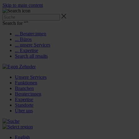
Skip to main content
Search for “
”
... Berater:innen
... Büros
... unsere Services
... Expertise
Search all results
Unsere Services
Funktionen
Branchen
Berater:innen
Expertise
Standorte
Über uns
English