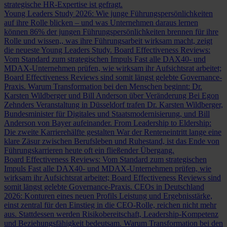
strategische HR-Expertise ist gefragt.
Young Leaders Study 2026: Wie junge Führungspersönlichkeiten
auf ihre Rolle blicken – und was Unternehmen daraus lernen
können
86% der jungen Führungspersönlichkeiten brennen für ihre
Rolle und wissen,, was ihre Führungsarbeit wirksam macht, zeigt
die neueste Young Leaders Study.
Board Effectiveness Reviews:
Vom Standard zum strategischen Impuls
Fast alle DAX40- und
MDAX-Unternehmen prüfen, wie wirksam ihr Aufsichtsrat arbeitet;
Board Effectiveness Reviews sind somit längst gelebte Governance-
Praxis.
Warum Transformation bei den Menschen beginnt: Dr.
Karsten Wildberger und Bill Anderson über Veränderung
Bei Egon
Zehnders Veranstaltung in Düsseldorf trafen Dr. Karsten Wildberger,
Bundesminister für Digitales und Staatsmodernisierung, und Bill
Anderson von Bayer aufeinander.
From Leadership to Eldership:
Die zweite Karrierehälfte gestalten
War der Renteneintritt lange eine
klare Zäsur zwischen Berufsleben und Ruhestand, ist das Ende von
Führungskarrieren heute oft ein fließender Übergang.
Board Effectiveness Reviews: Vom Standard zum strategischen
Impuls
Fast alle DAX40- und MDAX-Unternehmen prüfen, wie
wirksam ihr Aufsichtsrat arbeitet; Board Effectiveness Reviews sind
somit längst gelebte Governance-Praxis.
CEOs in Deutschland
2026: Konturen eines neuen Profils
Leistung und Ergebnisstärke,
einst zentral für den Einstieg in die CEO-Rolle, reichen nicht mehr
aus. Stattdessen werden Risikobereitschaft, Leadership-Kompetenz
und Beziehungsfähigkeit bedeutsam.
Warum Transformation bei den