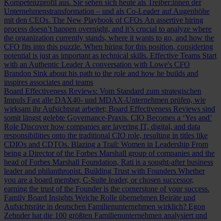
Kompetenzprofil aus. Sie sehen sich heute als Treiber:innen der
Unternehmenstransformation – und als Co-Leader auf Augenhöhe
mit den CEOs.
The New Playbook of CFOs
An assertive hiring
process doesn’t happen overnight, and it’s crucial to analyze where
the organization currently stands, where it wants to go, and how the
CFO fits into this puzzle. When hiring for this position, considering
potential is just as important as technical skills.
Effective Teams Start
with an Authentic Leader
A conversation with Lowe's CFO
Brandon Sink about his path to the role and how he builds and
inspires associates and teams
Board Effectiveness Reviews: Vom Standard zum strategischen
Impuls
Fast alle DAX40- und MDAX-Unternehmen prüfen, wie
wirksam ihr Aufsichtsrat arbeitet; Board Effectiveness Reviews sind
somit längst gelebte Governance-Praxis.
CIO Becomes a ‘Yes and’
Role
Discover how companies are layering IT, digital, and data
responsibilities onto the traditional CIO role, resulting in titles like
CDIOs and CDTOs.
Blazing a Trail: Women in Leadership
From
being a Director of the Forbes Marshall group of companies and the
head of Forbes Marshall Foundation, Rati is a sought-after business
leader and philanthropist.
Building Trust with Founders
Whether
you are a board member, C-Suite leader, or chosen successor,
earning the trust of the Founder is the cornerstone of your success.
Family Board Insights
Welche Rolle übernehmen Beiräte und
Aufsichtsräte in deutschen Familienunternehmen wirklich? Egon
Zehnder hat die 100 größten Familienunternehmen analysiert und