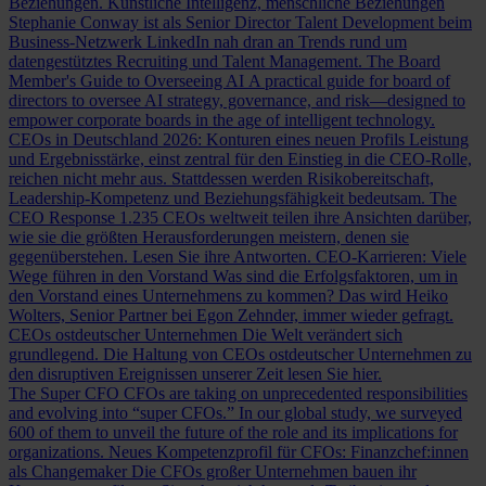
Beziehungen.
Künstliche Intelligenz, menschliche Beziehungen
Stephanie Conway ist als Senior Director Talent Development beim
Business-Netzwerk LinkedIn nah dran an Trends rund um
datengestütztes Recruiting und Talent Management.
The Board
Member's Guide to Overseeing AI
A practical guide for board of
directors to oversee AI strategy, governance, and risk—designed to
empower corporate boards in the age of intelligent technology.
CEOs in Deutschland 2026: Konturen eines neuen Profils
Leistung
und Ergebnisstärke, einst zentral für den Einstieg in die CEO-Rolle,
reichen nicht mehr aus. Stattdessen werden Risikobereitschaft,
Leadership-Kompetenz und Beziehungsfähigkeit bedeutsam.
The
CEO Response
1.235 CEOs weltweit teilen ihre Ansichten darüber,
wie sie die größten Herausforderungen meistern, denen sie
gegenüberstehen. Lesen Sie ihre Antworten.
CEO-Karrieren: Viele
Wege führen in den Vorstand
Was sind die Erfolgsfaktoren, um in
den Vorstand eines Unternehmens zu kommen? Das wird Heiko
Wolters, Senior Partner bei Egon Zehnder, immer wieder gefragt.
CEOs ostdeutscher Unternehmen
Die Welt verändert sich
grundlegend. Die Haltung von CEOs ostdeutscher Unternehmen zu
den disruptiven Ereignissen unserer Zeit lesen Sie hier.
The Super CFO
CFOs are taking on unprecedented responsibilities
and evolving into “super CFOs.” In our global study, we surveyed
600 of them to unveil the future of the role and its implications for
organizations.
Neues Kompetenzprofil für CFOs: Finanzchef:innen
als Changemaker
Die CFOs großer Unternehmen bauen ihr