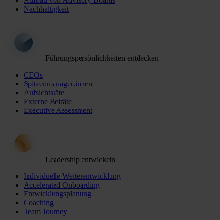
Aufbau von Advisory Boards
Nachhaltigkeit
Führungspersönlichkeiten entdecken
CEOs
Spitzenmanager:innen
Aufsichtsräte
Externe Beiräte
Executive Assessment
Leadership entwickeln
Individuelle Weiterentwicklung
Accelerated Onboarding
Entwicklungsplanung
Coaching
Team Journey