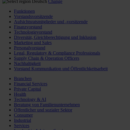
Deutsch
Change
Funktionen
Vorstandsvorsitzende
Aufsichtsratsmitglieder und -vorsitzende
Finanzvorstand
Technologievorstand
Diversität, Gleichberechtigung und Inklusion
Marketing und Sales
Personalvorstand
Legal, Regulatory & Compliance Professionals
Supply Chain & Operation Officers
Nachhaltigkeit
Vorstand Kommunikation und Öffentlichkeitsarbeit
Branchen
Financial Services
Private Capital
Health
Technology & AI
Beratung von Familienunternehmen
Öffentlicher und sozialer Sektor
Consumer
Industrial
Services