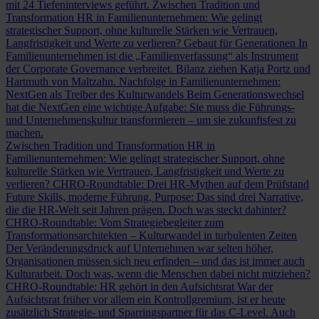
mit 24 Tiefeninterviews geführt.
Zwischen Tradition und
Transformation
HR in Familienunternehmen: Wie gelingt
strategischer Support, ohne kulturelle Stärken wie Vertrauen,
Langfristigkeit und Werte zu verlieren?
Gebaut für Generationen
In
Familienunternehmen ist die „Familienverfassung“ als Instrument
der Corporate Governance verbreitet. Bilanz ziehen Katja Portz und
Hartmuth von Maltzahn.
Nachfolge in Familienunternehmen:
NextGen als Treiber des Kulturwandels
Beim Generationswechsel
hat die NextGen eine wichtige Aufgabe: Sie muss die Führungs-
und Unternehmenskultur transformieren – um sie zukunftsfest zu
machen.
Zwischen Tradition und Transformation
HR in
Familienunternehmen: Wie gelingt strategischer Support, ohne
kulturelle Stärken wie Vertrauen, Langfristigkeit und Werte zu
verlieren?
CHRO-Roundtable: Drei HR-Mythen auf dem Prüfstand
Future Skills, moderne Führung, Purpose: Das sind drei Narrative,
die die HR-Welt seit Jahren prägen. Doch was steckt dahinter?
CHRO-Roundtable: Vom Strategiebegleiter zum
Transformationsarchitekten – Kulturwandel in turbulenten Zeiten
Der Veränderungsdruck auf Unternehmen war selten höher,
Organisationen müssen sich neu erfinden – und das ist immer auch
Kulturarbeit. Doch was, wenn die Menschen dabei nicht mitziehen?
CHRO-Roundtable: HR gehört in den Aufsichtsrat
War der
Aufsichtsrat früher vor allem ein Kontrollgremium, ist er heute
zusätzlich Strategie- und Sparringspartner für das C-Level. Auch