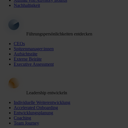
Aufbau von Advisory Boards
Nachhaltigkeit
Führungspersönlichkeiten entdecken
CEOs
Spitzenmanager:innen
Aufsichtsräte
Externe Beiräte
Executive Assessment
Leadership entwickeln
Individuelle Weiterentwicklung
Accelerated Onboarding
Entwicklungsplanung
Coaching
Team Journey