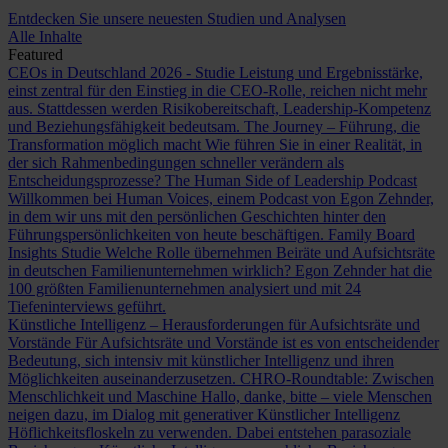
Entdecken Sie unsere neuesten Studien und Analysen
Alle Inhalte
Featured
CEOs in Deutschland 2026 - Studie
Leistung und Ergebnisstärke,
einst zentral für den Einstieg in die CEO-Rolle, reichen nicht mehr
aus. Stattdessen werden Risikobereitschaft, Leadership-Kompetenz
und Beziehungsfähigkeit bedeutsam.
The Journey – Führung, die
Transformation möglich macht
Wie führen Sie in einer Realität, in
der sich Rahmenbedingungen schneller verändern als
Entscheidungsprozesse?
The Human Side of Leadership Podcast
Willkommen bei Human Voices, einem Podcast von Egon Zehnder,
in dem wir uns mit den persönlichen Geschichten hinter den
Führungspersönlichkeiten von heute beschäftigen.
Family Board
Insights Studie
Welche Rolle übernehmen Beiräte und Aufsichtsräte
in deutschen Familienunternehmen wirklich? Egon Zehnder hat die
100 größten Familienunternehmen analysiert und mit 24
Tiefeninterviews geführt.
Künstliche Intelligenz – Herausforderungen für Aufsichtsräte und
Vorstände
Für Aufsichtsräte und Vorstände ist es von entscheidender
Bedeutung, sich intensiv mit künstlicher Intelligenz und ihren
Möglichkeiten auseinanderzusetzen.
CHRO-Roundtable: Zwischen
Menschlichkeit und Maschine
Hallo, danke, bitte – viele Menschen
neigen dazu, im Dialog mit generativer Künstlicher Intelligenz
Höflichkeitsfloskeln zu verwenden. Dabei entstehen parasoziale