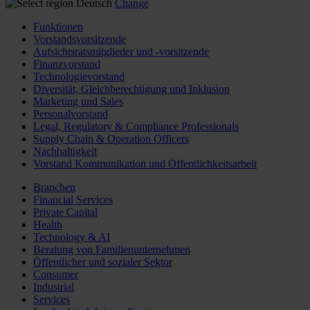
Deutsch
Change
Funktionen
Vorstandsvorsitzende
Aufsichtsratsmitglieder und -vorsitzende
Finanzvorstand
Technologievorstand
Diversität, Gleichberechtigung und Inklusion
Marketing und Sales
Personalvorstand
Legal, Regulatory & Compliance Professionals
Supply Chain & Operation Officers
Nachhaltigkeit
Vorstand Kommunikation und Öffentlichkeitsarbeit
Branchen
Financial Services
Private Capital
Health
Technology & AI
Beratung von Familienunternehmen
Öffentlicher und sozialer Sektor
Consumer
Industrial
Services