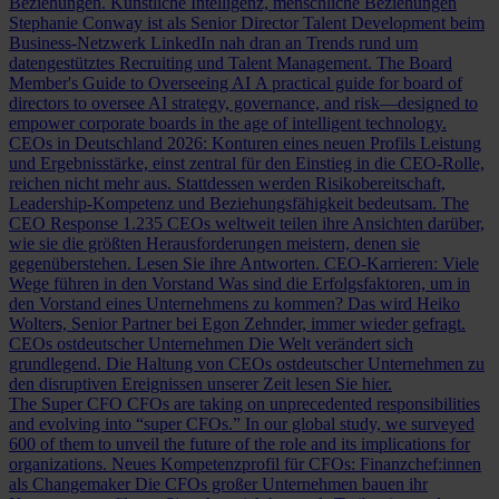
Beziehungen.
Künstliche Intelligenz, menschliche Beziehungen
Stephanie Conway ist als Senior Director Talent Development beim
Business-Netzwerk LinkedIn nah dran an Trends rund um
datengestütztes Recruiting und Talent Management.
The Board
Member's Guide to Overseeing AI
A practical guide for board of
directors to oversee AI strategy, governance, and risk—designed to
empower corporate boards in the age of intelligent technology.
CEOs in Deutschland 2026: Konturen eines neuen Profils
Leistung
und Ergebnisstärke, einst zentral für den Einstieg in die CEO-Rolle,
reichen nicht mehr aus. Stattdessen werden Risikobereitschaft,
Leadership-Kompetenz und Beziehungsfähigkeit bedeutsam.
The
CEO Response
1.235 CEOs weltweit teilen ihre Ansichten darüber,
wie sie die größten Herausforderungen meistern, denen sie
gegenüberstehen. Lesen Sie ihre Antworten.
CEO-Karrieren: Viele
Wege führen in den Vorstand
Was sind die Erfolgsfaktoren, um in
den Vorstand eines Unternehmens zu kommen? Das wird Heiko
Wolters, Senior Partner bei Egon Zehnder, immer wieder gefragt.
CEOs ostdeutscher Unternehmen
Die Welt verändert sich
grundlegend. Die Haltung von CEOs ostdeutscher Unternehmen zu
den disruptiven Ereignissen unserer Zeit lesen Sie hier.
The Super CFO
CFOs are taking on unprecedented responsibilities
and evolving into “super CFOs.” In our global study, we surveyed
600 of them to unveil the future of the role and its implications for
organizations.
Neues Kompetenzprofil für CFOs: Finanzchef:innen
als Changemaker
Die CFOs großer Unternehmen bauen ihr