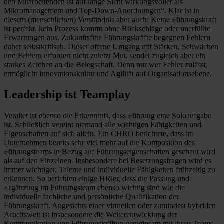
den Mitarbeitenden ist auf lange Sicht wirkungsvoller als
Mikromanagement und Top-Down-Anordnungen“. Klar ist in
diesem (menschlichen) Verständnis aber auch: Keine Führungskraft
ist perfekt, kein Prozess kommt ohne Rückschläge oder unerfüllte
Erwartungen aus. Zukunftsfitte Führungskräfte begegnen Fehlern
daher selbstkritisch. Dieser offene Umgang mit Stärken, Schwächen
und Fehlern erfordert nicht zuletzt Mut, sendet zugleich aber ein
starkes Zeichen an die Belegschaft. Denn nur wer Fehler zulässt,
ermöglicht Innovationskultur und Agilität auf Organisationsebene.
Leadership ist Teamplay
Veraltet ist ebenso die Erkenntnis, dass Führung eine Soloaufgabe
ist. Schließlich vereint niemand alle wichtigen Fähigkeiten und
Eigenschaften auf sich allein. Ein CHRO berichtete, dass im
Unternehmen bereits sehr viel mehr auf die Komposition des
Führungsteams in Bezug auf Führungseigenschaften geschaut wird
als auf den Einzelnen. Insbesondere bei Besetzungsfragen wird es
immer wichtiger, Talente und individuelle Fähigkeiten frühzeitig zu
erkennen. So berichten einige HRler, dass die Passung und
Ergänzung im Führungsteam ebenso wichtig sind wie die
individuelle fachliche und persönliche Qualifikation der
Führungskraft. Angesichts einer virtuellen oder zumindest hybriden
Arbeitswelt ist insbesondere die Weiterentwicklung der
Kommunikation von Führungskräften gemeinsam mit ihren Teams