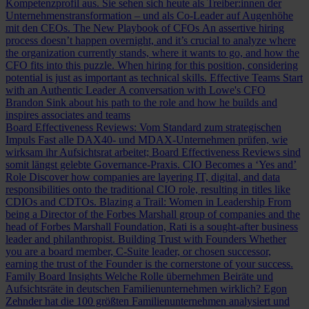
Kompetenzprofil aus. Sie sehen sich heute als Treiber:innen der
Unternehmenstransformation – und als Co-Leader auf Augenhöhe
mit den CEOs.
The New Playbook of CFOs
An assertive hiring
process doesn’t happen overnight, and it’s crucial to analyze where
the organization currently stands, where it wants to go, and how the
CFO fits into this puzzle. When hiring for this position, considering
potential is just as important as technical skills.
Effective Teams Start
with an Authentic Leader
A conversation with Lowe's CFO
Brandon Sink about his path to the role and how he builds and
inspires associates and teams
Board Effectiveness Reviews: Vom Standard zum strategischen
Impuls
Fast alle DAX40- und MDAX-Unternehmen prüfen, wie
wirksam ihr Aufsichtsrat arbeitet; Board Effectiveness Reviews sind
somit längst gelebte Governance-Praxis.
CIO Becomes a ‘Yes and’
Role
Discover how companies are layering IT, digital, and data
responsibilities onto the traditional CIO role, resulting in titles like
CDIOs and CDTOs.
Blazing a Trail: Women in Leadership
From
being a Director of the Forbes Marshall group of companies and the
head of Forbes Marshall Foundation, Rati is a sought-after business
leader and philanthropist.
Building Trust with Founders
Whether
you are a board member, C-Suite leader, or chosen successor,
earning the trust of the Founder is the cornerstone of your success.
Family Board Insights
Welche Rolle übernehmen Beiräte und
Aufsichtsräte in deutschen Familienunternehmen wirklich? Egon
Zehnder hat die 100 größten Familienunternehmen analysiert und