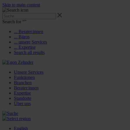
Skip to main content
Search for “
”
... Berater:innen
... Büros
... unsere Services
... Expertise
Search all results
Unsere Services
Funktionen
Branchen
Berater:innen
Expertise
Standorte
Über uns
English