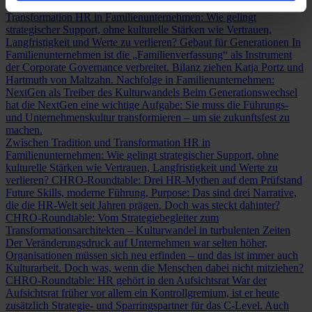
mit 24 Tiefeninterviews geführt.
Zwischen Tradition und
Transformation
HR in Familienunternehmen: Wie gelingt
strategischer Support, ohne kulturelle Stärken wie Vertrauen,
Langfristigkeit und Werte zu verlieren?
Gebaut für Generationen
In
Familienunternehmen ist die „Familienverfassung“ als Instrument
der Corporate Governance verbreitet. Bilanz ziehen Katja Portz und
Hartmuth von Maltzahn.
Nachfolge in Familienunternehmen:
NextGen als Treiber des Kulturwandels
Beim Generationswechsel
hat die NextGen eine wichtige Aufgabe: Sie muss die Führungs-
und Unternehmenskultur transformieren – um sie zukunftsfest zu
machen.
Zwischen Tradition und Transformation
HR in
Familienunternehmen: Wie gelingt strategischer Support, ohne
kulturelle Stärken wie Vertrauen, Langfristigkeit und Werte zu
verlieren?
CHRO-Roundtable: Drei HR-Mythen auf dem Prüfstand
Future Skills, moderne Führung, Purpose: Das sind drei Narrative,
die die HR-Welt seit Jahren prägen. Doch was steckt dahinter?
CHRO-Roundtable: Vom Strategiebegleiter zum
Transformationsarchitekten – Kulturwandel in turbulenten Zeiten
Der Veränderungsdruck auf Unternehmen war selten höher,
Organisationen müssen sich neu erfinden – und das ist immer auch
Kulturarbeit. Doch was, wenn die Menschen dabei nicht mitziehen?
CHRO-Roundtable: HR gehört in den Aufsichtsrat
War der
Aufsichtsrat früher vor allem ein Kontrollgremium, ist er heute
zusätzlich Strategie- und Sparringspartner für das C-Level. Auch