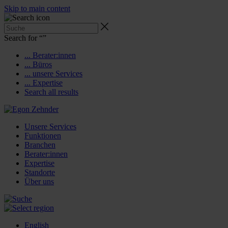
Skip to main content
Search for “
”
... Berater:innen
... Büros
... unsere Services
... Expertise
Search all results
Unsere Services
Funktionen
Branchen
Berater:innen
Expertise
Standorte
Über uns
English