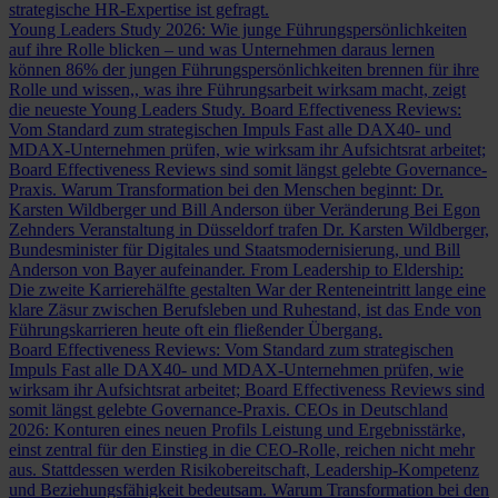
strategische HR-Expertise ist gefragt.
Young Leaders Study 2026: Wie junge Führungspersönlichkeiten
auf ihre Rolle blicken – und was Unternehmen daraus lernen
können
86% der jungen Führungspersönlichkeiten brennen für ihre
Rolle und wissen,, was ihre Führungsarbeit wirksam macht, zeigt
die neueste Young Leaders Study.
Board Effectiveness Reviews:
Vom Standard zum strategischen Impuls
Fast alle DAX40- und
MDAX-Unternehmen prüfen, wie wirksam ihr Aufsichtsrat arbeitet;
Board Effectiveness Reviews sind somit längst gelebte Governance-
Praxis.
Warum Transformation bei den Menschen beginnt: Dr.
Karsten Wildberger und Bill Anderson über Veränderung
Bei Egon
Zehnders Veranstaltung in Düsseldorf trafen Dr. Karsten Wildberger,
Bundesminister für Digitales und Staatsmodernisierung, und Bill
Anderson von Bayer aufeinander.
From Leadership to Eldership:
Die zweite Karrierehälfte gestalten
War der Renteneintritt lange eine
klare Zäsur zwischen Berufsleben und Ruhestand, ist das Ende von
Führungskarrieren heute oft ein fließender Übergang.
Board Effectiveness Reviews: Vom Standard zum strategischen
Impuls
Fast alle DAX40- und MDAX-Unternehmen prüfen, wie
wirksam ihr Aufsichtsrat arbeitet; Board Effectiveness Reviews sind
somit längst gelebte Governance-Praxis.
CEOs in Deutschland
2026: Konturen eines neuen Profils
Leistung und Ergebnisstärke,
einst zentral für den Einstieg in die CEO-Rolle, reichen nicht mehr
aus. Stattdessen werden Risikobereitschaft, Leadership-Kompetenz
und Beziehungsfähigkeit bedeutsam.
Warum Transformation bei den