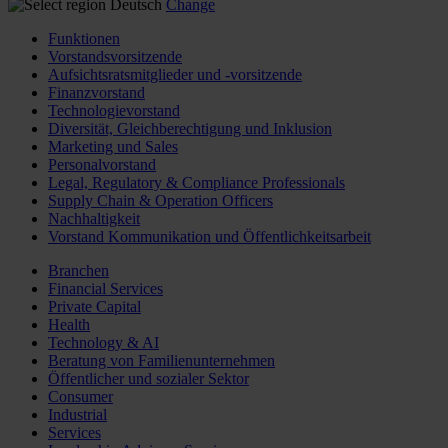
Deutsch
Change
Funktionen
Vorstandsvorsitzende
Aufsichtsratsmitglieder und -vorsitzende
Finanzvorstand
Technologievorstand
Diversität, Gleichberechtigung und Inklusion
Marketing und Sales
Personalvorstand
Legal, Regulatory & Compliance Professionals
Supply Chain & Operation Officers
Nachhaltigkeit
Vorstand Kommunikation und Öffentlichkeitsarbeit
Branchen
Financial Services
Private Capital
Health
Technology & AI
Beratung von Familienunternehmen
Öffentlicher und sozialer Sektor
Consumer
Industrial
Services