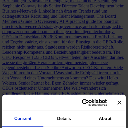
Beziehungen.
Künstliche Intelligenz, menschliche Beziehungen
Stephanie Conway ist als Senior Director Talent Development beim
Business-Netzwerk LinkedIn nah dran an Trends rund um
datengestütztes Recruiting und Talent Management.
The Board
Member's Guide to Overseeing AI
A practical guide for board of
directors to oversee AI strategy, governance, and risk—designed to
empower corporate boards in the age of intelligent technology.
CEOs in Deutschland 2026: Konturen eines neuen Profils
Leistung
und Ergebnisstärke, einst zentral für den Einstieg in die CEO-Rolle,
reichen nicht mehr aus. Stattdessen werden Risikobereitschaft,
Leadership-Kompetenz und Beziehungsfähigkeit bedeutsam.
The
CEO Response
1.235 CEOs weltweit teilen ihre Ansichten darüber,
wie sie die größten Herausforderungen meistern, denen sie
gegenüberstehen. Lesen Sie ihre Antworten.
CEO-Karrieren: Viele
Wege führen in den Vorstand
Was sind die Erfolgsfaktoren, um in
den Vorstand eines Unternehmens zu kommen? Das wird Heiko
Wolters, Senior Partner bei Egon Zehnder, immer wieder gefragt.
CEOs ostdeutscher Unternehmen
Die Welt verändert sich
grundlegend. Die Haltung von CEOs ostdeutscher Unternehmen zu
den disruptiven Ereignissen unserer Zeit lesen Sie hier.
The Super CFO
CFOs are taking on unprecedented responsibilities
and evolving into “super CFOs.” In our global study, we surveyed
600 of them to unveil the future of the role and its implications for
Consent
Details
About
organizations.
Neues Kompetenzprofil für CFOs: Finanzchef:innen
als Changemaker
Die CFOs großer Unternehmen bauen ihr