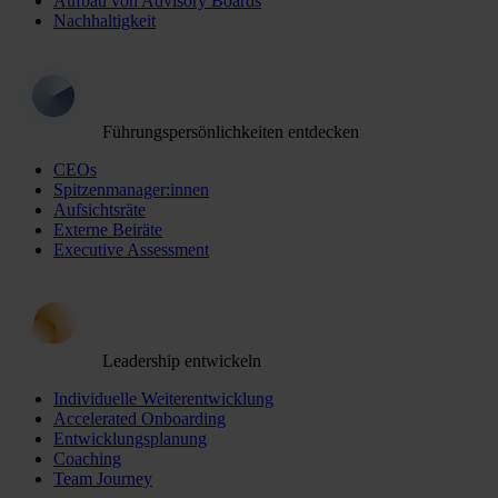
Aufbau von Advisory Boards
Nachhaltigkeit
Führungspersönlichkeiten entdecken
CEOs
Spitzenmanager:innen
Aufsichtsräte
Externe Beiräte
Executive Assessment
Leadership entwickeln
Individuelle Weiterentwicklung
Accelerated Onboarding
Entwicklungsplanung
Coaching
Team Journey