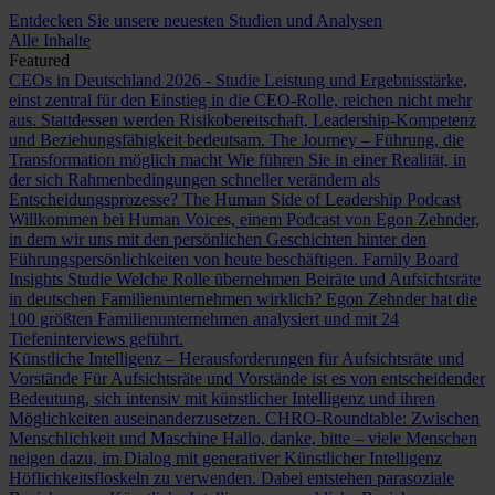
Entdecken Sie unsere neuesten Studien und Analysen
Alle Inhalte
Featured
CEOs in Deutschland 2026 - Studie
Leistung und Ergebnisstärke,
einst zentral für den Einstieg in die CEO-Rolle, reichen nicht mehr
aus. Stattdessen werden Risikobereitschaft, Leadership-Kompetenz
und Beziehungsfähigkeit bedeutsam.
The Journey – Führung, die
Transformation möglich macht
Wie führen Sie in einer Realität, in
der sich Rahmenbedingungen schneller verändern als
Entscheidungsprozesse?
The Human Side of Leadership Podcast
Willkommen bei Human Voices, einem Podcast von Egon Zehnder,
in dem wir uns mit den persönlichen Geschichten hinter den
Führungspersönlichkeiten von heute beschäftigen.
Family Board
Insights Studie
Welche Rolle übernehmen Beiräte und Aufsichtsräte
in deutschen Familienunternehmen wirklich? Egon Zehnder hat die
100 größten Familienunternehmen analysiert und mit 24
Tiefeninterviews geführt.
Künstliche Intelligenz – Herausforderungen für Aufsichtsräte und
Vorstände
Für Aufsichtsräte und Vorstände ist es von entscheidender
Bedeutung, sich intensiv mit künstlicher Intelligenz und ihren
Möglichkeiten auseinanderzusetzen.
CHRO-Roundtable: Zwischen
Menschlichkeit und Maschine
Hallo, danke, bitte – viele Menschen
neigen dazu, im Dialog mit generativer Künstlicher Intelligenz
Höflichkeitsfloskeln zu verwenden. Dabei entstehen parasoziale