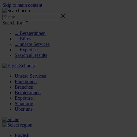
Skip to main content
Search for “
”
... Berater:innen
... Büros
... unsere Services
... Expertise
Search all results
Unsere Services
Funktionen
Branchen
Berater:innen
Expertise
Standorte
Über uns
English