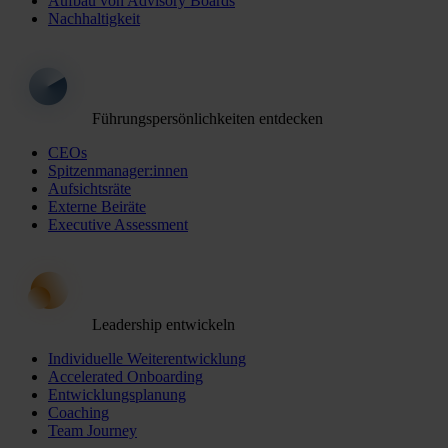
Aufbau von Advisory Boards
Nachhaltigkeit
Führungspersönlichkeiten entdecken
CEOs
Spitzenmanager:innen
Aufsichtsräte
Externe Beiräte
Executive Assessment
Leadership entwickeln
Individuelle Weiterentwicklung
Accelerated Onboarding
Entwicklungsplanung
Coaching
Team Journey