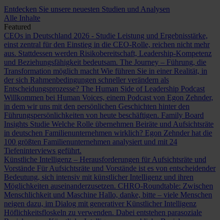
Entdecken Sie unsere neuesten Studien und Analysen
Alle Inhalte
Featured
CEOs in Deutschland 2026 - Studie
Leistung und Ergebnisstärke,
einst zentral für den Einstieg in die CEO-Rolle, reichen nicht mehr
aus. Stattdessen werden Risikobereitschaft, Leadership-Kompetenz
und Beziehungsfähigkeit bedeutsam.
The Journey – Führung, die
Transformation möglich macht
Wie führen Sie in einer Realität, in
der sich Rahmenbedingungen schneller verändern als
Entscheidungsprozesse?
The Human Side of Leadership Podcast
Willkommen bei Human Voices, einem Podcast von Egon Zehnder,
in dem wir uns mit den persönlichen Geschichten hinter den
Führungspersönlichkeiten von heute beschäftigen.
Family Board
Insights Studie
Welche Rolle übernehmen Beiräte und Aufsichtsräte
in deutschen Familienunternehmen wirklich? Egon Zehnder hat die
100 größten Familienunternehmen analysiert und mit 24
Tiefeninterviews geführt.
Künstliche Intelligenz – Herausforderungen für Aufsichtsräte und
Vorstände
Für Aufsichtsräte und Vorstände ist es von entscheidender
Bedeutung, sich intensiv mit künstlicher Intelligenz und ihren
Möglichkeiten auseinanderzusetzen.
CHRO-Roundtable: Zwischen
Menschlichkeit und Maschine
Hallo, danke, bitte – viele Menschen
neigen dazu, im Dialog mit generativer Künstlicher Intelligenz
Höflichkeitsfloskeln zu verwenden. Dabei entstehen parasoziale