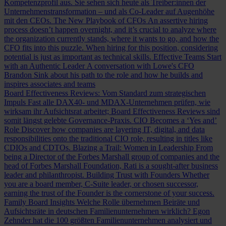
Kompetenzprofil aus. Sie sehen sich heute als Treiber:innen der
Unternehmenstransformation – und als Co-Leader auf Augenhöhe
mit den CEOs.
The New Playbook of CFOs
An assertive hiring
process doesn’t happen overnight, and it’s crucial to analyze where
the organization currently stands, where it wants to go, and how the
CFO fits into this puzzle. When hiring for this position, considering
potential is just as important as technical skills.
Effective Teams Start
with an Authentic Leader
A conversation with Lowe's CFO
Brandon Sink about his path to the role and how he builds and
inspires associates and teams
Board Effectiveness Reviews: Vom Standard zum strategischen
Impuls
Fast alle DAX40- und MDAX-Unternehmen prüfen, wie
wirksam ihr Aufsichtsrat arbeitet; Board Effectiveness Reviews sind
somit längst gelebte Governance-Praxis.
CIO Becomes a ‘Yes and’
Role
Discover how companies are layering IT, digital, and data
responsibilities onto the traditional CIO role, resulting in titles like
CDIOs and CDTOs.
Blazing a Trail: Women in Leadership
From
being a Director of the Forbes Marshall group of companies and the
head of Forbes Marshall Foundation, Rati is a sought-after business
leader and philanthropist.
Building Trust with Founders
Whether
you are a board member, C-Suite leader, or chosen successor,
earning the trust of the Founder is the cornerstone of your success.
Family Board Insights
Welche Rolle übernehmen Beiräte und
Aufsichtsräte in deutschen Familienunternehmen wirklich? Egon
Zehnder hat die 100 größten Familienunternehmen analysiert und