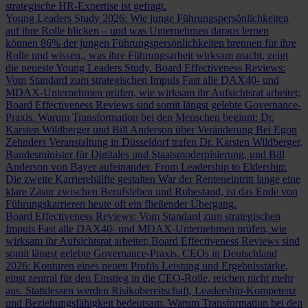
strategische HR-Expertise ist gefragt.
Young Leaders Study 2026: Wie junge Führungspersönlichkeiten
auf ihre Rolle blicken – und was Unternehmen daraus lernen
können
86% der jungen Führungspersönlichkeiten brennen für ihre
Rolle und wissen,, was ihre Führungsarbeit wirksam macht, zeigt
die neueste Young Leaders Study.
Board Effectiveness Reviews:
Vom Standard zum strategischen Impuls
Fast alle DAX40- und
MDAX-Unternehmen prüfen, wie wirksam ihr Aufsichtsrat arbeitet;
Board Effectiveness Reviews sind somit längst gelebte Governance-
Praxis.
Warum Transformation bei den Menschen beginnt: Dr.
Karsten Wildberger und Bill Anderson über Veränderung
Bei Egon
Zehnders Veranstaltung in Düsseldorf trafen Dr. Karsten Wildberger,
Bundesminister für Digitales und Staatsmodernisierung, und Bill
Anderson von Bayer aufeinander.
From Leadership to Eldership:
Die zweite Karrierehälfte gestalten
War der Renteneintritt lange eine
klare Zäsur zwischen Berufsleben und Ruhestand, ist das Ende von
Führungskarrieren heute oft ein fließender Übergang.
Board Effectiveness Reviews: Vom Standard zum strategischen
Impuls
Fast alle DAX40- und MDAX-Unternehmen prüfen, wie
wirksam ihr Aufsichtsrat arbeitet; Board Effectiveness Reviews sind
somit längst gelebte Governance-Praxis.
CEOs in Deutschland
2026: Konturen eines neuen Profils
Leistung und Ergebnisstärke,
einst zentral für den Einstieg in die CEO-Rolle, reichen nicht mehr
aus. Stattdessen werden Risikobereitschaft, Leadership-Kompetenz
und Beziehungsfähigkeit bedeutsam.
Warum Transformation bei den