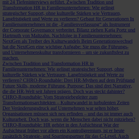
mit 24 Tiefeninterviews geführt.
Zwischen Tradition und
Transformation
HR in Familienunternehmen: Wie gelingt
strategischer Support, ohne kulturelle Stärken wie Vertrauen,
Langfristigkeit und Werte zu verlieren?
Gebaut für Generationen
In
Familienunternehmen ist die „Familienverfassung“ als Instrument
der Corporate Governance verbreitet. Bilanz ziehen Katja Portz und
Hartmuth von Maltzahn.
Nachfolge in Familienunternehmen:
NextGen als Treiber des Kulturwandels
Beim Generationswechsel
hat die NextGen eine wichtige Aufgabe: Sie muss die Führungs-
und Unternehmenskultur transformieren – um sie zukunftsfest zu
machen.
Zwischen Tradition und Transformation
HR in
Familienunternehmen: Wie gelingt strategischer Support, ohne
kulturelle Stärken wie Vertrauen, Langfristigkeit und Werte zu
verlieren?
CHRO-Roundtable: Drei HR-Mythen auf dem Prüfstand
Future Skills, moderne Führung, Purpose: Das sind drei Narrative,
die die HR-Welt seit Jahren prägen. Doch was steckt dahinter?
CHRO-Roundtable: Vom Strategiebegleiter zum
Transformationsarchitekten – Kulturwandel in turbulenten Zeiten
Der Veränderungsdruck auf Unternehmen war selten höher,
Organisationen müssen sich neu erfinden – und das ist immer auch
Kulturarbeit. Doch was, wenn die Menschen dabei nicht mitziehen?
CHRO-Roundtable: HR gehört in den Aufsichtsrat
War der
Aufsichtsrat früher vor allem ein Kontrollgremium, ist er heute
zusätzlich Strategie- und Sparringspartner für das C-Level. Auch