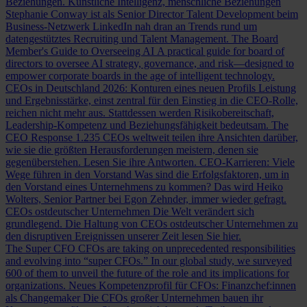
Beziehungen.
Künstliche Intelligenz, menschliche Beziehungen
Stephanie Conway ist als Senior Director Talent Development beim
Business-Netzwerk LinkedIn nah dran an Trends rund um
datengestütztes Recruiting und Talent Management.
The Board
Member's Guide to Overseeing AI
A practical guide for board of
directors to oversee AI strategy, governance, and risk—designed to
empower corporate boards in the age of intelligent technology.
CEOs in Deutschland 2026: Konturen eines neuen Profils
Leistung
und Ergebnisstärke, einst zentral für den Einstieg in die CEO-Rolle,
reichen nicht mehr aus. Stattdessen werden Risikobereitschaft,
Leadership-Kompetenz und Beziehungsfähigkeit bedeutsam.
The
CEO Response
1.235 CEOs weltweit teilen ihre Ansichten darüber,
wie sie die größten Herausforderungen meistern, denen sie
gegenüberstehen. Lesen Sie ihre Antworten.
CEO-Karrieren: Viele
Wege führen in den Vorstand
Was sind die Erfolgsfaktoren, um in
den Vorstand eines Unternehmens zu kommen? Das wird Heiko
Wolters, Senior Partner bei Egon Zehnder, immer wieder gefragt.
CEOs ostdeutscher Unternehmen
Die Welt verändert sich
grundlegend. Die Haltung von CEOs ostdeutscher Unternehmen zu
den disruptiven Ereignissen unserer Zeit lesen Sie hier.
The Super CFO
CFOs are taking on unprecedented responsibilities
and evolving into “super CFOs.” In our global study, we surveyed
600 of them to unveil the future of the role and its implications for
organizations.
Neues Kompetenzprofil für CFOs: Finanzchef:innen
als Changemaker
Die CFOs großer Unternehmen bauen ihr