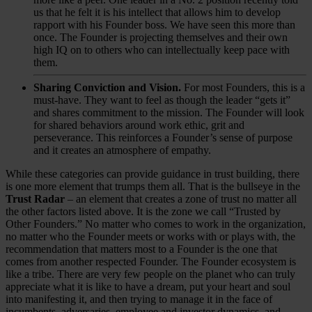
us that he felt it is his intellect that allows him to develop
rapport with his Founder boss. We have seen this more than
once. The Founder is projecting themselves and their own
high IQ on to others who can intellectually keep pace with
them.
Sharing Conviction and Vision.
For most Founders, this is a
must-have. They want to feel as though the leader “gets it”
and shares commitment to the mission. The Founder will look
for shared behaviors around work ethic, grit and
perseverance. This reinforces a Founder’s sense of purpose
and it creates an atmosphere of empathy.
While these categories can provide guidance in trust building, there
is one more element that trumps them all. That is the bullseye in the
Trust Radar
– an element that creates a zone of trust no matter all
the other factors listed above. It is the zone we call “Trusted by
Other Founders.” No matter who comes to work in the organization,
no matter who the Founder meets or works with or plays with, the
recommendation that matters most to a Founder is the one that
comes from another respected Founder. The Founder ecosystem is
like a tribe. There are very few people on the planet who can truly
appreciate what it is like to have a dream, put your heart and soul
into manifesting it, and then trying to manage it in the face of
incumbents, adversaries, employee and investor dynamics, and