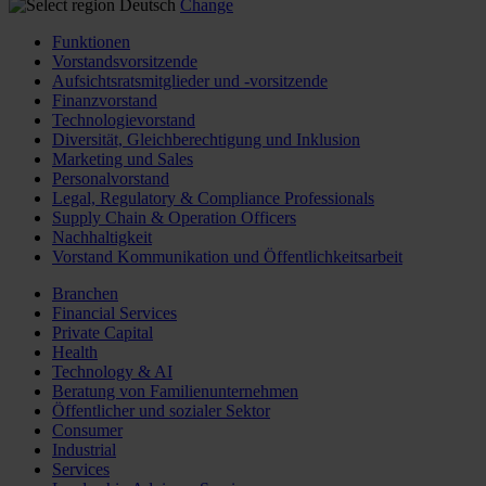
Deutsch
Change
Funktionen
Vorstandsvorsitzende
Aufsichtsratsmitglieder und -vorsitzende
Finanzvorstand
Technologievorstand
Diversität, Gleichberechtigung und Inklusion
Marketing und Sales
Personalvorstand
Legal, Regulatory & Compliance Professionals
Supply Chain & Operation Officers
Nachhaltigkeit
Vorstand Kommunikation und Öffentlichkeitsarbeit
Branchen
Financial Services
Private Capital
Health
Technology & AI
Beratung von Familienunternehmen
Öffentlicher und sozialer Sektor
Consumer
Industrial
Services