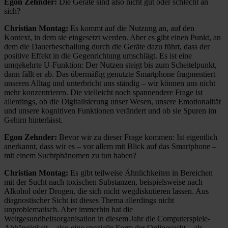
Egon Zehnder:
Die Geräte sind also nicht gut oder schlecht an
sich?
Christian Montag:
Es kommt auf die Nutzung an, auf den
Kontext, in dem sie eingesetzt werden. Aber es gibt einen Punkt, an
dem die Dauerbeschallung durch die Geräte dazu führt, dass der
positive Effekt in die Gegenrichtung umschlägt. Es ist eine
umgekehrte U-Funktion: Der Nutzen steigt bis zum Scheitelpunkt,
dann fällt er ab. Das übermäßig genutzte Smartphone fragmentiert
unseren Alltag und unterbricht uns ständig – wir können uns nicht
mehr konzentrieren. Die vielleicht noch spannendere Frage ist
allerdings, ob die Digitalisierung unser Wesen, unsere Emotionalität
und unsere kognitiven Funktionen verändert und ob sie Spuren im
Gehirn hinterlässt.
Egon Zehnder:
Bevor wir zu dieser Frage kommen: Ist eigentlich
anerkannt, dass wir es – vor allem mit Blick auf das Smartphone –
mit einem Suchtphänomen zu tun haben?
Christian Montag:
Es gibt teilweise Ähnlichkeiten in Bereichen
mit der Sucht nach toxischen Substanzen, beispielsweise nach
Alkohol oder Drogen, die sich nicht wegdiskutieren lassen. Aus
diagnostischer Sicht ist dieses Thema allerdings nicht
unproblematisch. Aber immerhin hat die
Weltgesundheitsorganisation in diesem Jahr die Computerspiele-
Abhängigkeit – also eine spezielle Form der Onlinesucht – als