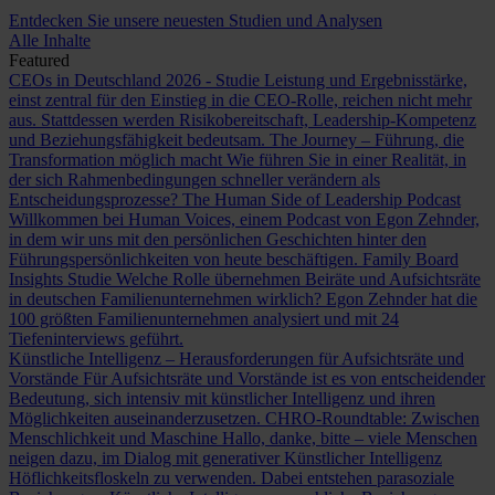
Entdecken Sie unsere neuesten Studien und Analysen
Alle Inhalte
Featured
CEOs in Deutschland 2026 - Studie
Leistung und Ergebnisstärke,
einst zentral für den Einstieg in die CEO-Rolle, reichen nicht mehr
aus. Stattdessen werden Risikobereitschaft, Leadership-Kompetenz
und Beziehungsfähigkeit bedeutsam.
The Journey – Führung, die
Transformation möglich macht
Wie führen Sie in einer Realität, in
der sich Rahmenbedingungen schneller verändern als
Entscheidungsprozesse?
The Human Side of Leadership Podcast
Willkommen bei Human Voices, einem Podcast von Egon Zehnder,
in dem wir uns mit den persönlichen Geschichten hinter den
Führungspersönlichkeiten von heute beschäftigen.
Family Board
Insights Studie
Welche Rolle übernehmen Beiräte und Aufsichtsräte
in deutschen Familienunternehmen wirklich? Egon Zehnder hat die
100 größten Familienunternehmen analysiert und mit 24
Tiefeninterviews geführt.
Künstliche Intelligenz – Herausforderungen für Aufsichtsräte und
Vorstände
Für Aufsichtsräte und Vorstände ist es von entscheidender
Bedeutung, sich intensiv mit künstlicher Intelligenz und ihren
Möglichkeiten auseinanderzusetzen.
CHRO-Roundtable: Zwischen
Menschlichkeit und Maschine
Hallo, danke, bitte – viele Menschen
neigen dazu, im Dialog mit generativer Künstlicher Intelligenz
Höflichkeitsfloskeln zu verwenden. Dabei entstehen parasoziale