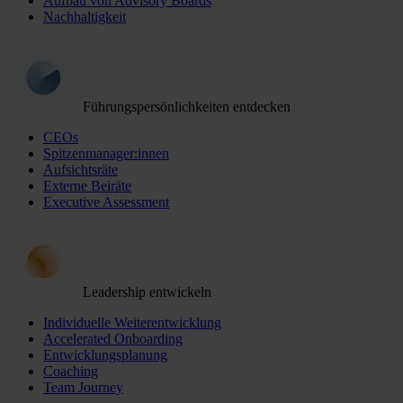
Aufbau von Advisory Boards
Nachhaltigkeit
Führungspersönlichkeiten entdecken
CEOs
Spitzenmanager:innen
Aufsichtsräte
Externe Beiräte
Executive Assessment
Leadership entwickeln
Individuelle Weiterentwicklung
Accelerated Onboarding
Entwicklungsplanung
Coaching
Team Journey