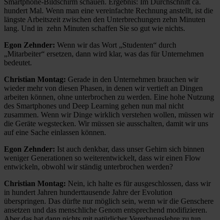
Smartphone-Bildschirm schauen. Ergebnis: Im Durchschnitt ca.
hundert Mal. Wenn man eine vereinfachte Rechnung anstellt, ist die
längste Arbeitszeit zwischen den Unterbrechungen zehn Minuten
lang. Und in zehn Minuten schaffen Sie so gut wie nichts.
Egon Zehnder:
Wenn wir das Wort „Studenten“ durch
„Mitarbeiter“ ersetzen, dann wird klar, was das für Unternehmen
bedeutet.
Christian Montag:
Gerade in den Unternehmen brauchen wir
wieder mehr von diesen Phasen, in denen wir vertieft an Dingen
arbeiten können, ohne unterbrochen zu werden. Eine hohe Nutzung
des Smartphones und Deep Learning gehen nun mal nicht
zusammen. Wenn wir Dinge wirklich verstehen wollen, müssen wir
die Geräte wegstecken. Wir müssen sie ausschalten, damit wir uns
auf eine Sache einlassen können.
Egon Zehnder:
Ist auch denkbar, dass unser Gehirn sich binnen
weniger Generationen so weiterentwickelt, dass wir einen Flow
entwickeln, obwohl wir ständig unterbrochen werden?
Christian Montag:
Nein, ich halte es für ausgeschlossen, dass wir
in hundert Jahren hunderttausende Jahre der Evolution
überspringen. Das dürfte nur möglich sein, wenn wir die Genschere
ansetzen und das menschliche Genom entsprechend modifizieren.
Aber das hat dann nichts mit natürlicher Vererbungslehre zu tun.