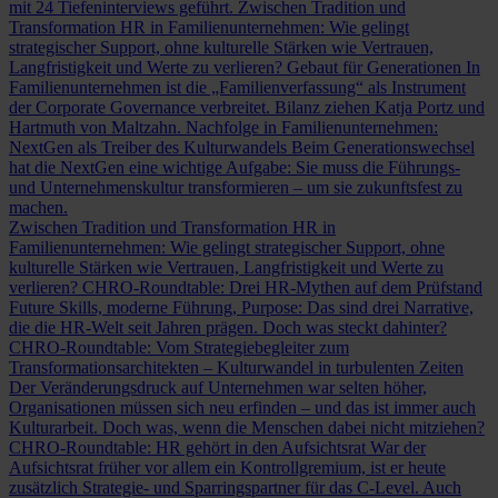
mit 24 Tiefeninterviews geführt.
Zwischen Tradition und
Transformation
HR in Familienunternehmen: Wie gelingt
strategischer Support, ohne kulturelle Stärken wie Vertrauen,
Langfristigkeit und Werte zu verlieren?
Gebaut für Generationen
In
Familienunternehmen ist die „Familienverfassung“ als Instrument
der Corporate Governance verbreitet. Bilanz ziehen Katja Portz und
Hartmuth von Maltzahn.
Nachfolge in Familienunternehmen:
NextGen als Treiber des Kulturwandels
Beim Generationswechsel
hat die NextGen eine wichtige Aufgabe: Sie muss die Führungs-
und Unternehmenskultur transformieren – um sie zukunftsfest zu
machen.
Zwischen Tradition und Transformation
HR in
Familienunternehmen: Wie gelingt strategischer Support, ohne
kulturelle Stärken wie Vertrauen, Langfristigkeit und Werte zu
verlieren?
CHRO-Roundtable: Drei HR-Mythen auf dem Prüfstand
Future Skills, moderne Führung, Purpose: Das sind drei Narrative,
die die HR-Welt seit Jahren prägen. Doch was steckt dahinter?
CHRO-Roundtable: Vom Strategiebegleiter zum
Transformationsarchitekten – Kulturwandel in turbulenten Zeiten
Der Veränderungsdruck auf Unternehmen war selten höher,
Organisationen müssen sich neu erfinden – und das ist immer auch
Kulturarbeit. Doch was, wenn die Menschen dabei nicht mitziehen?
CHRO-Roundtable: HR gehört in den Aufsichtsrat
War der
Aufsichtsrat früher vor allem ein Kontrollgremium, ist er heute
zusätzlich Strategie- und Sparringspartner für das C-Level. Auch