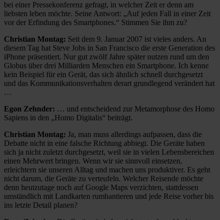
bei einer Pressekonferenz gefragt, in welcher Zeit er denn am
liebsten leben möchte. Seine Antwort: „Auf jeden Fall in einer Zeit
vor der Erfindung des Smartphones.“ Stimmen Sie ihm zu?
Christian Montag:
Seit dem 9. Januar 2007 ist vieles anders. An
diesem Tag hat Steve Jobs in San Francisco die erste Generation des
iPhone präsentiert. Nur gut zwölf Jahre später nutzen rund um den
Globus über drei Milliarden Menschen ein Smartphone. Ich kenne
kein Beispiel für ein Gerät, das sich ähnlich schnell durchgesetzt
und das Kommunikationsverhalten derart grundlegend verändert hat
…
Egon Zehnder:
… und entscheidend zur Metamorphose des Homo
Sapiens in den „Homo Digitalis“ beiträgt.
Christian Montag:
Ja, man muss allerdings aufpassen, dass die
Debatte nicht in eine falsche Richtung abbiegt. Die Geräte haben
sich ja nicht zuletzt durchgesetzt, weil sie in vielen Lebensbereichen
einen Mehrwert bringen. Wenn wir sie sinnvoll einsetzen,
erleichtern sie unseren Alltag und machen uns produktiver. Es geht
nicht darum, die Geräte zu verteufeln. Welcher Reisende möchte
denn heutzutage noch auf Google Maps verzichten, stattdessen
umständlich mit Landkarten rumhantieren und jede Reise vorher bis
ins letzte Detail planen?