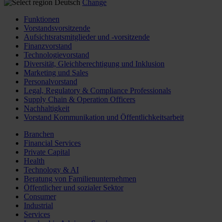
Deutsch
Change
Funktionen
Vorstandsvorsitzende
Aufsichtsratsmitglieder und -vorsitzende
Finanzvorstand
Technologievorstand
Diversität, Gleichberechtigung und Inklusion
Marketing und Sales
Personalvorstand
Legal, Regulatory & Compliance Professionals
Supply Chain & Operation Officers
Nachhaltigkeit
Vorstand Kommunikation und Öffentlichkeitsarbeit
Branchen
Financial Services
Private Capital
Health
Technology & AI
Beratung von Familienunternehmen
Öffentlicher und sozialer Sektor
Consumer
Industrial
Services