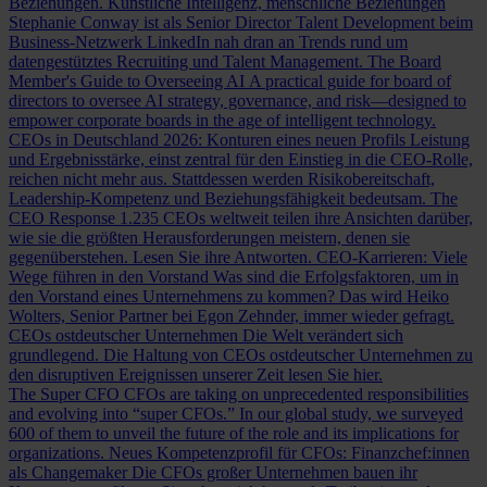
Beziehungen.
Künstliche Intelligenz, menschliche Beziehungen
Stephanie Conway ist als Senior Director Talent Development beim
Business-Netzwerk LinkedIn nah dran an Trends rund um
datengestütztes Recruiting und Talent Management.
The Board
Member's Guide to Overseeing AI
A practical guide for board of
directors to oversee AI strategy, governance, and risk—designed to
empower corporate boards in the age of intelligent technology.
CEOs in Deutschland 2026: Konturen eines neuen Profils
Leistung
und Ergebnisstärke, einst zentral für den Einstieg in die CEO-Rolle,
reichen nicht mehr aus. Stattdessen werden Risikobereitschaft,
Leadership-Kompetenz und Beziehungsfähigkeit bedeutsam.
The
CEO Response
1.235 CEOs weltweit teilen ihre Ansichten darüber,
wie sie die größten Herausforderungen meistern, denen sie
gegenüberstehen. Lesen Sie ihre Antworten.
CEO-Karrieren: Viele
Wege führen in den Vorstand
Was sind die Erfolgsfaktoren, um in
den Vorstand eines Unternehmens zu kommen? Das wird Heiko
Wolters, Senior Partner bei Egon Zehnder, immer wieder gefragt.
CEOs ostdeutscher Unternehmen
Die Welt verändert sich
grundlegend. Die Haltung von CEOs ostdeutscher Unternehmen zu
den disruptiven Ereignissen unserer Zeit lesen Sie hier.
The Super CFO
CFOs are taking on unprecedented responsibilities
and evolving into “super CFOs.” In our global study, we surveyed
600 of them to unveil the future of the role and its implications for
organizations.
Neues Kompetenzprofil für CFOs: Finanzchef:innen
als Changemaker
Die CFOs großer Unternehmen bauen ihr