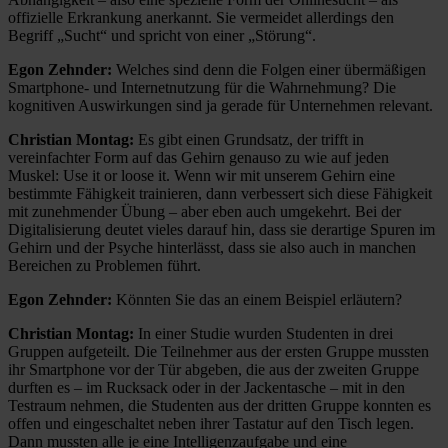
offizielle Erkrankung anerkannt. Sie vermeidet allerdings den
Begriff „Sucht“ und spricht von einer „Störung“.
Egon Zehnder:
Welches sind denn die Folgen einer übermäßigen
Smartphone- und Internetnutzung für die Wahrnehmung? Die
kognitiven Auswirkungen sind ja gerade für Unternehmen relevant.
Christian Montag:
Es gibt einen Grundsatz, der trifft in
vereinfachter Form auf das Gehirn genauso zu wie auf jeden
Muskel: Use it or loose it. Wenn wir mit unserem Gehirn eine
bestimmte Fähigkeit trainieren, dann verbessert sich diese Fähigkeit
mit zunehmender Übung – aber eben auch umgekehrt. Bei der
Digitalisierung deutet vieles darauf hin, dass sie derartige Spuren im
Gehirn und der Psyche hinterlässt, dass sie also auch in manchen
Bereichen zu Problemen führt.
Egon Zehnder:
Könnten Sie das an einem Beispiel erläutern?
Christian Montag:
In einer Studie wurden Studenten in drei
Gruppen aufgeteilt. Die Teilnehmer aus der ersten Gruppe mussten
ihr Smartphone vor der Tür abgeben, die aus der zweiten Gruppe
durften es – im Rucksack oder in der Jackentasche – mit in den
Testraum nehmen, die Studenten aus der dritten Gruppe konnten es
offen und eingeschaltet neben ihrer Tastatur auf den Tisch legen.
Dann mussten alle je eine Intelligenzaufgabe und eine