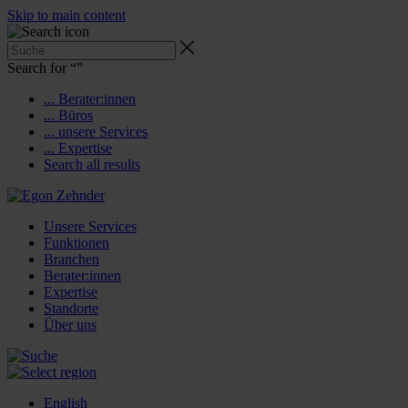
Skip to main content
Search for “
”
... Berater:innen
... Büros
... unsere Services
... Expertise
Search all results
Unsere Services
Funktionen
Branchen
Berater:innen
Expertise
Standorte
Über uns
English