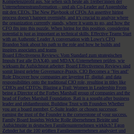
Kompetenzprofil aus. Sie sehen sich heute als Treiber:innen der
Unternehmenstransformation – und als Co-Leader auf Augenhöhe
mit den CEOs.
The New Playbook of CFOs
An assertive hiring
process doesn’t happen overnight, and it’s crucial to analyze where
the organization currently stands, where it wants to go, and how the
CFO fits into this puzzle. When hiring for this position, considering
potential is just as important as technical skills.
Effective Teams Start
with an Authentic Leader
A conversation with Lowe's CFO
Brandon Sink about his path to the role and how he builds and
inspires associates and teams
Board Effectiveness Reviews: Vom Standard zum strategischen
Impuls
Fast alle DAX40- und MDAX-Unternehmen prüfen, wie
wirksam ihr Aufsichtsrat arbeitet; Board Effectiveness Reviews sind
somit längst gelebte Governance-Praxis.
CIO Becomes a ‘Yes and’
Role
Discover how companies are layering IT, digital, and data
responsibilities onto the traditional CIO role, resulting in titles like
CDIOs and CDTOs.
Blazing a Trail: Women in Leadership
From
being a Director of the Forbes Marshall group of companies and the
head of Forbes Marshall Foundation, Rati is a sought-after business
leader and philanthropist.
Building Trust with Founders
Whether
you are a board member, C-Suite leader, or chosen successor,
earning the trust of the Founder is the cornerstone of your success.
Family Board Insights
Welche Rolle übernehmen Beiräte und
Aufsichtsräte in deutschen Familienunternehmen wirklich? Egon
Zehnder hat die 100 größten Familienunternehmen analysiert und