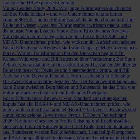
strategische HR-Expertise ist gefragt.
Young Leaders Study 2026: Wie junge Führungspersönlichkeiten
auf ihre Rolle blicken – und was Unternehmen daraus lernen
können
86% der jungen Führungspersönlichkeiten brennen für ihre
Rolle und wissen,, was ihre Führungsarbeit wirksam macht, zeigt
die neueste Young Leaders Study.
Board Effectiveness Reviews:
Vom Standard zum strategischen Impuls
Fast alle DAX40- und
MDAX-Unternehmen prüfen, wie wirksam ihr Aufsichtsrat arbeitet;
Board Effectiveness Reviews sind somit längst gelebte Governance-
Praxis.
Warum Transformation bei den Menschen beginnt: Dr.
Karsten Wildberger und Bill Anderson über Veränderung
Bei Egon
Zehnders Veranstaltung in Düsseldorf trafen Dr. Karsten Wildberger,
Bundesminister für Digitales und Staatsmodernisierung, und Bill
Anderson von Bayer aufeinander.
From Leadership to Eldership:
Die zweite Karrierehälfte gestalten
War der Renteneintritt lange eine
klare Zäsur zwischen Berufsleben und Ruhestand, ist das Ende von
Führungskarrieren heute oft ein fließender Übergang.
Board Effectiveness Reviews: Vom Standard zum strategischen
Impuls
Fast alle DAX40- und MDAX-Unternehmen prüfen, wie
wirksam ihr Aufsichtsrat arbeitet; Board Effectiveness Reviews sind
somit längst gelebte Governance-Praxis.
CEOs in Deutschland
2026: Konturen eines neuen Profils
Leistung und Ergebnisstärke,
einst zentral für den Einstieg in die CEO-Rolle, reichen nicht mehr
aus. Stattdessen werden Risikobereitschaft, Leadership-Kompetenz
und Beziehungsfähigkeit bedeutsam.
Warum Transformation bei den