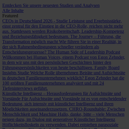
Entdecken Sie unsere neuesten Studien und Analysen
Alle Inhalte
Featured
CEOs in Deutschland 2026 - Studie
Leistung und Ergebnisstärke,
einst zentral für den Einstieg in die CEO-Rolle, reichen nicht mehr
aus. Stattdessen werden Risikobereitschaft, Leadership-Kompetenz
und Beziehungsfähigkeit bedeutsam.
The Journey – Führung, die
Transformation möglich macht
Wie führen Sie in einer Realität, in
der sich Rahmenbedingungen schneller verändern als
Entscheidungsprozesse?
The Human Side of Leadership Podcast
Willkommen bei Human Voices, einem Podcast von Egon Zehnder,
in dem wir uns mit den persönlichen Geschichten hinter den
Führungspersönlichkeiten von heute beschäftigen.
Family Board
Insights Studie
Welche Rolle übernehmen Beiräte und Aufsichtsräte
in deutschen Familienunternehmen wirklich? Egon Zehnder hat die
100 größten Familienunternehmen analysiert und mit 24
Tiefeninterviews geführt.
Künstliche Intelligenz – Herausforderungen für Aufsichtsräte und
Vorstände
Für Aufsichtsräte und Vorstände ist es von entscheidender
Bedeutung, sich intensiv mit künstlicher Intelligenz und ihren
Möglichkeiten auseinanderzusetzen.
CHRO-Roundtable: Zwischen
Menschlichkeit und Maschine
Hallo, danke, bitte – viele Menschen
neigen dazu, im Dialog mit generativer Künstlicher Intelligenz
Höflichkeitsfloskeln zu verwenden. Dabei entstehen parasoziale