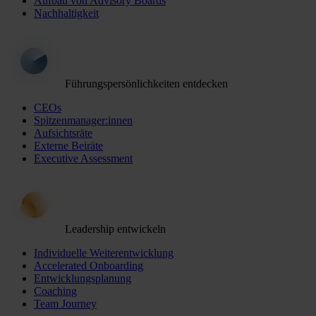
Aufbau von Advisory Boards
Nachhaltigkeit
Führungspersönlichkeiten entdecken
CEOs
Spitzenmanager:innen
Aufsichtsräte
Externe Beiräte
Executive Assessment
Leadership entwickeln
Individuelle Weiterentwicklung
Accelerated Onboarding
Entwicklungsplanung
Coaching
Team Journey