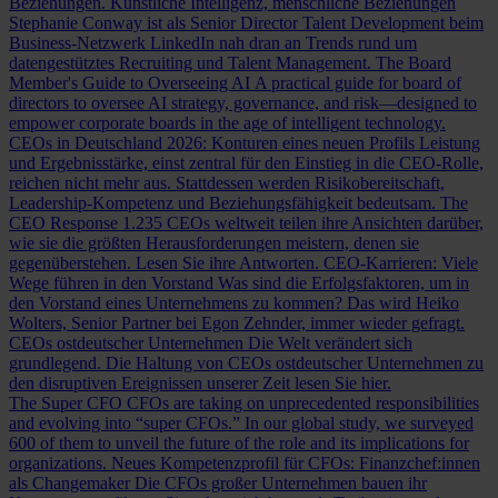
Beziehungen.
Künstliche Intelligenz, menschliche Beziehungen
Stephanie Conway ist als Senior Director Talent Development beim
Business-Netzwerk LinkedIn nah dran an Trends rund um
datengestütztes Recruiting und Talent Management.
The Board
Member's Guide to Overseeing AI
A practical guide for board of
directors to oversee AI strategy, governance, and risk—designed to
empower corporate boards in the age of intelligent technology.
CEOs in Deutschland 2026: Konturen eines neuen Profils
Leistung
und Ergebnisstärke, einst zentral für den Einstieg in die CEO-Rolle,
reichen nicht mehr aus. Stattdessen werden Risikobereitschaft,
Leadership-Kompetenz und Beziehungsfähigkeit bedeutsam.
The
CEO Response
1.235 CEOs weltweit teilen ihre Ansichten darüber,
wie sie die größten Herausforderungen meistern, denen sie
gegenüberstehen. Lesen Sie ihre Antworten.
CEO-Karrieren: Viele
Wege führen in den Vorstand
Was sind die Erfolgsfaktoren, um in
den Vorstand eines Unternehmens zu kommen? Das wird Heiko
Wolters, Senior Partner bei Egon Zehnder, immer wieder gefragt.
CEOs ostdeutscher Unternehmen
Die Welt verändert sich
grundlegend. Die Haltung von CEOs ostdeutscher Unternehmen zu
den disruptiven Ereignissen unserer Zeit lesen Sie hier.
The Super CFO
CFOs are taking on unprecedented responsibilities
and evolving into “super CFOs.” In our global study, we surveyed
600 of them to unveil the future of the role and its implications for
organizations.
Neues Kompetenzprofil für CFOs: Finanzchef:innen
als Changemaker
Die CFOs großer Unternehmen bauen ihr