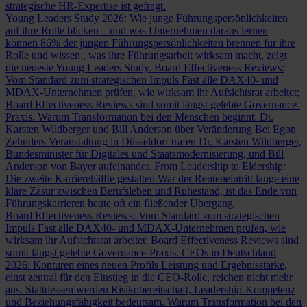
strategische HR-Expertise ist gefragt.
Young Leaders Study 2026: Wie junge Führungspersönlichkeiten
auf ihre Rolle blicken – und was Unternehmen daraus lernen
können
86% der jungen Führungspersönlichkeiten brennen für ihre
Rolle und wissen,, was ihre Führungsarbeit wirksam macht, zeigt
die neueste Young Leaders Study.
Board Effectiveness Reviews:
Vom Standard zum strategischen Impuls
Fast alle DAX40- und
MDAX-Unternehmen prüfen, wie wirksam ihr Aufsichtsrat arbeitet;
Board Effectiveness Reviews sind somit längst gelebte Governance-
Praxis.
Warum Transformation bei den Menschen beginnt: Dr.
Karsten Wildberger und Bill Anderson über Veränderung
Bei Egon
Zehnders Veranstaltung in Düsseldorf trafen Dr. Karsten Wildberger,
Bundesminister für Digitales und Staatsmodernisierung, und Bill
Anderson von Bayer aufeinander.
From Leadership to Eldership:
Die zweite Karrierehälfte gestalten
War der Renteneintritt lange eine
klare Zäsur zwischen Berufsleben und Ruhestand, ist das Ende von
Führungskarrieren heute oft ein fließender Übergang.
Board Effectiveness Reviews: Vom Standard zum strategischen
Impuls
Fast alle DAX40- und MDAX-Unternehmen prüfen, wie
wirksam ihr Aufsichtsrat arbeitet; Board Effectiveness Reviews sind
somit längst gelebte Governance-Praxis.
CEOs in Deutschland
2026: Konturen eines neuen Profils
Leistung und Ergebnisstärke,
einst zentral für den Einstieg in die CEO-Rolle, reichen nicht mehr
aus. Stattdessen werden Risikobereitschaft, Leadership-Kompetenz
und Beziehungsfähigkeit bedeutsam.
Warum Transformation bei den