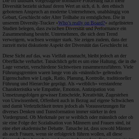
Die oft lautstark vorgetragene normative Forderung nach mehr
Diversität bezieht sichauf deren Wert an sich, d. h. den ethisch
gebotenen Anspruch an moderne Unternehmen, unabhängig von
Geburt, Geschlecht oder Alter Teilhabe zu ermöglichen. Die in
unserem Diversity-Tracker «
Who’s really on Board?
» aufgelisteten
Studien belegen, dass zwischen Diversität und Performance ein
Zusammenhang besteht. Unternehmen, die sich dem Trend
verweigern, wachsen weniger stark. Sie zeigen zudem, dass der
zurzeit meist diskutierte Aspekt der Diversität das Geschlecht ist.
Diese Sicht auf das, was Vielfalt ausmacht, bleibt jedoch an der
Oberfläche verhaftet. Tatsächlich geht es um eine Haltung, die in die
Lage versetzt, verschiedene Sichtweisen zusammenzuführen. Viele
Führungsgremien waren lange von als «männlich» geltenden
Eigenschaften wie Logik, Ratio, Planung, Kontrolle, traditioneller
Führung und Hierarchie geprägt. Als «weiblich» verstandene
Charakteristika wie Empathie, Emotion, Antizipation von
Umsetzungsfolgen gewisser Entscheide, Kreativität, Zugestehen
von Unwissenheit, Offenheit auch in Bezug auf eigene Schwächen
und damit Verletzlichkeit treten jedoch als Voraussetzungen für
diverses Denken und Transformation immer stärker in den
Vordergrund. Ob Merkmale per se weiblich oder männlich oder ob
sie eine Folge der Sozialisation von Männern und Frauen sind, ist
eine eher akademische Debatte. Tatsache ist, dass sowohl Männer
als auch Frauen, wenn sie erfolgreich führen wollen, all diese