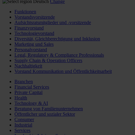
Deutsch
Change
Funktionen
Vorstandsvorsitzende
Aufsichtsratsmitglieder und -vorsitzende
Finanzvorstand
Technologievorstand
Diversität, Gleichberechtigung und Inklusion
Marketing und Sales
Personalvorstand
Legal, Regulatory & Compliance Professionals
Supply Chain & Operation Officers
Nachhaltigkeit
Vorstand Kommunikation und Öffentlichkeitsarbeit
Branchen
Financial Services
Private Capital
Health
Technology & AI
Beratung von Familienunternehmen
Öffentlicher und sozialer Sektor
Consumer
Industrial
Services