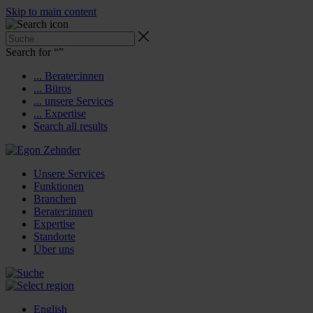
Skip to main content
Search for “
”
... Berater:innen
... Büros
... unsere Services
... Expertise
Search all results
Unsere Services
Funktionen
Branchen
Berater:innen
Expertise
Standorte
Über uns
English