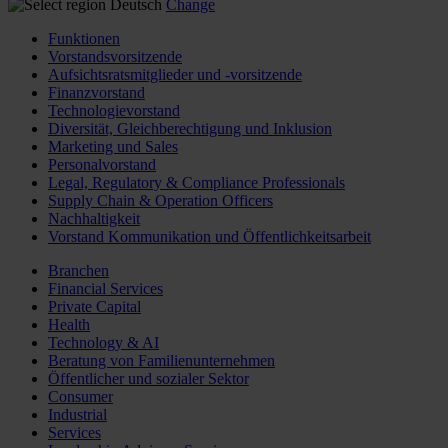
Deutsch
Change
Funktionen
Vorstandsvorsitzende
Aufsichtsratsmitglieder und -vorsitzende
Finanzvorstand
Technologievorstand
Diversität, Gleichberechtigung und Inklusion
Marketing und Sales
Personalvorstand
Legal, Regulatory & Compliance Professionals
Supply Chain & Operation Officers
Nachhaltigkeit
Vorstand Kommunikation und Öffentlichkeitsarbeit
Branchen
Financial Services
Private Capital
Health
Technology & AI
Beratung von Familienunternehmen
Öffentlicher und sozialer Sektor
Consumer
Industrial
Services