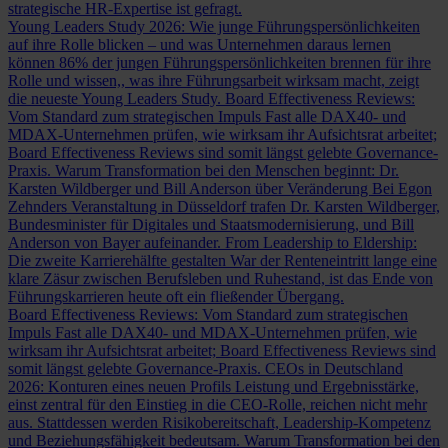
strategische HR-Expertise ist gefragt.
Young Leaders Study 2026: Wie junge Führungspersönlichkeiten
auf ihre Rolle blicken – und was Unternehmen daraus lernen
können
86% der jungen Führungspersönlichkeiten brennen für ihre
Rolle und wissen,, was ihre Führungsarbeit wirksam macht, zeigt
die neueste Young Leaders Study.
Board Effectiveness Reviews:
Vom Standard zum strategischen Impuls
Fast alle DAX40- und
MDAX-Unternehmen prüfen, wie wirksam ihr Aufsichtsrat arbeitet;
Board Effectiveness Reviews sind somit längst gelebte Governance-
Praxis.
Warum Transformation bei den Menschen beginnt: Dr.
Karsten Wildberger und Bill Anderson über Veränderung
Bei Egon
Zehnders Veranstaltung in Düsseldorf trafen Dr. Karsten Wildberger,
Bundesminister für Digitales und Staatsmodernisierung, und Bill
Anderson von Bayer aufeinander.
From Leadership to Eldership:
Die zweite Karrierehälfte gestalten
War der Renteneintritt lange eine
klare Zäsur zwischen Berufsleben und Ruhestand, ist das Ende von
Führungskarrieren heute oft ein fließender Übergang.
Board Effectiveness Reviews: Vom Standard zum strategischen
Impuls
Fast alle DAX40- und MDAX-Unternehmen prüfen, wie
wirksam ihr Aufsichtsrat arbeitet; Board Effectiveness Reviews sind
somit längst gelebte Governance-Praxis.
CEOs in Deutschland
2026: Konturen eines neuen Profils
Leistung und Ergebnisstärke,
einst zentral für den Einstieg in die CEO-Rolle, reichen nicht mehr
aus. Stattdessen werden Risikobereitschaft, Leadership-Kompetenz
und Beziehungsfähigkeit bedeutsam.
Warum Transformation bei den