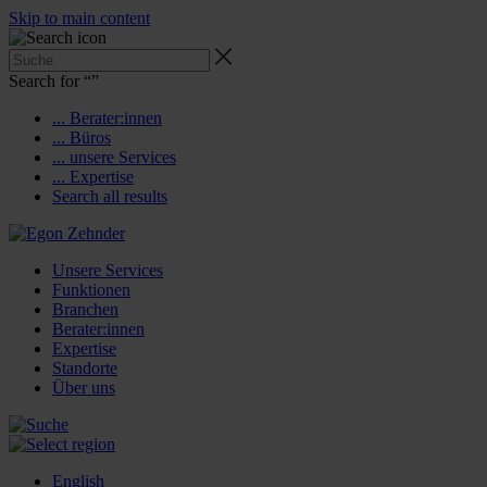
Skip to main content
Search for “
”
... Berater:innen
... Büros
... unsere Services
... Expertise
Search all results
Unsere Services
Funktionen
Branchen
Berater:innen
Expertise
Standorte
Über uns
English