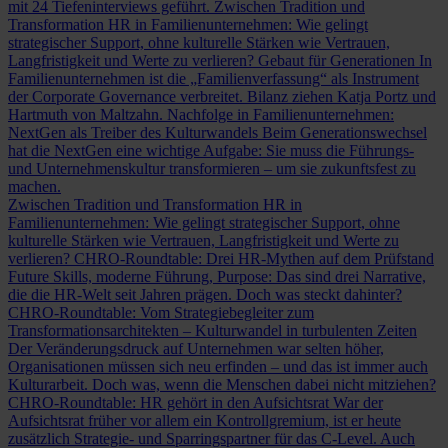
mit 24 Tiefeninterviews geführt.
Zwischen Tradition und
Transformation
HR in Familienunternehmen: Wie gelingt
strategischer Support, ohne kulturelle Stärken wie Vertrauen,
Langfristigkeit und Werte zu verlieren?
Gebaut für Generationen
In
Familienunternehmen ist die „Familienverfassung“ als Instrument
der Corporate Governance verbreitet. Bilanz ziehen Katja Portz und
Hartmuth von Maltzahn.
Nachfolge in Familienunternehmen:
NextGen als Treiber des Kulturwandels
Beim Generationswechsel
hat die NextGen eine wichtige Aufgabe: Sie muss die Führungs-
und Unternehmenskultur transformieren – um sie zukunftsfest zu
machen.
Zwischen Tradition und Transformation
HR in
Familienunternehmen: Wie gelingt strategischer Support, ohne
kulturelle Stärken wie Vertrauen, Langfristigkeit und Werte zu
verlieren?
CHRO-Roundtable: Drei HR-Mythen auf dem Prüfstand
Future Skills, moderne Führung, Purpose: Das sind drei Narrative,
die die HR-Welt seit Jahren prägen. Doch was steckt dahinter?
CHRO-Roundtable: Vom Strategiebegleiter zum
Transformationsarchitekten – Kulturwandel in turbulenten Zeiten
Der Veränderungsdruck auf Unternehmen war selten höher,
Organisationen müssen sich neu erfinden – und das ist immer auch
Kulturarbeit. Doch was, wenn die Menschen dabei nicht mitziehen?
CHRO-Roundtable: HR gehört in den Aufsichtsrat
War der
Aufsichtsrat früher vor allem ein Kontrollgremium, ist er heute
zusätzlich Strategie- und Sparringspartner für das C-Level. Auch