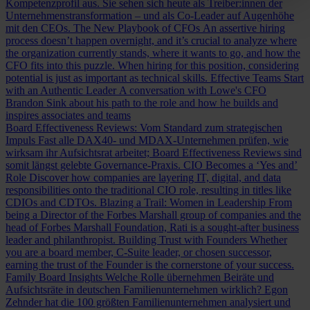
Kompetenzprofil aus. Sie sehen sich heute als Treiber:innen der
Unternehmenstransformation – und als Co-Leader auf Augenhöhe
mit den CEOs.
The New Playbook of CFOs
An assertive hiring
process doesn’t happen overnight, and it’s crucial to analyze where
the organization currently stands, where it wants to go, and how the
CFO fits into this puzzle. When hiring for this position, considering
potential is just as important as technical skills.
Effective Teams Start
with an Authentic Leader
A conversation with Lowe's CFO
Brandon Sink about his path to the role and how he builds and
inspires associates and teams
Board Effectiveness Reviews: Vom Standard zum strategischen
Impuls
Fast alle DAX40- und MDAX-Unternehmen prüfen, wie
wirksam ihr Aufsichtsrat arbeitet; Board Effectiveness Reviews sind
somit längst gelebte Governance-Praxis.
CIO Becomes a ‘Yes and’
Role
Discover how companies are layering IT, digital, and data
responsibilities onto the traditional CIO role, resulting in titles like
CDIOs and CDTOs.
Blazing a Trail: Women in Leadership
From
being a Director of the Forbes Marshall group of companies and the
head of Forbes Marshall Foundation, Rati is a sought-after business
leader and philanthropist.
Building Trust with Founders
Whether
you are a board member, C-Suite leader, or chosen successor,
earning the trust of the Founder is the cornerstone of your success.
Family Board Insights
Welche Rolle übernehmen Beiräte und
Aufsichtsräte in deutschen Familienunternehmen wirklich? Egon
Zehnder hat die 100 größten Familienunternehmen analysiert und