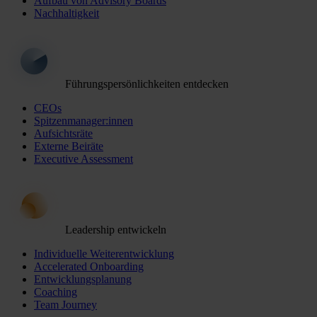
Aufbau von Advisory Boards
Nachhaltigkeit
Führungspersönlichkeiten entdecken
CEOs
Spitzenmanager:innen
Aufsichtsräte
Externe Beiräte
Executive Assessment
Leadership entwickeln
Individuelle Weiterentwicklung
Accelerated Onboarding
Entwicklungsplanung
Coaching
Team Journey