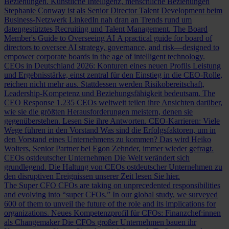
Beziehungen.
Künstliche Intelligenz, menschliche Beziehungen
Stephanie Conway ist als Senior Director Talent Development beim
Business-Netzwerk LinkedIn nah dran an Trends rund um
datengestütztes Recruiting und Talent Management.
The Board
Member's Guide to Overseeing AI
A practical guide for board of
directors to oversee AI strategy, governance, and risk—designed to
empower corporate boards in the age of intelligent technology.
CEOs in Deutschland 2026: Konturen eines neuen Profils
Leistung
und Ergebnisstärke, einst zentral für den Einstieg in die CEO-Rolle,
reichen nicht mehr aus. Stattdessen werden Risikobereitschaft,
Leadership-Kompetenz und Beziehungsfähigkeit bedeutsam.
The
CEO Response
1.235 CEOs weltweit teilen ihre Ansichten darüber,
wie sie die größten Herausforderungen meistern, denen sie
gegenüberstehen. Lesen Sie ihre Antworten.
CEO-Karrieren: Viele
Wege führen in den Vorstand
Was sind die Erfolgsfaktoren, um in
den Vorstand eines Unternehmens zu kommen? Das wird Heiko
Wolters, Senior Partner bei Egon Zehnder, immer wieder gefragt.
CEOs ostdeutscher Unternehmen
Die Welt verändert sich
grundlegend. Die Haltung von CEOs ostdeutscher Unternehmen zu
den disruptiven Ereignissen unserer Zeit lesen Sie hier.
The Super CFO
CFOs are taking on unprecedented responsibilities
and evolving into “super CFOs.” In our global study, we surveyed
600 of them to unveil the future of the role and its implications for
organizations.
Neues Kompetenzprofil für CFOs: Finanzchef:innen
als Changemaker
Die CFOs großer Unternehmen bauen ihr