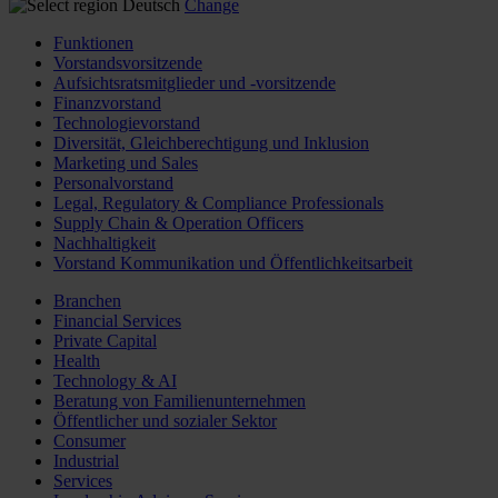
Deutsch
Change
Funktionen
Vorstandsvorsitzende
Aufsichtsratsmitglieder und -vorsitzende
Finanzvorstand
Technologievorstand
Diversität, Gleichberechtigung und Inklusion
Marketing und Sales
Personalvorstand
Legal, Regulatory & Compliance Professionals
Supply Chain & Operation Officers
Nachhaltigkeit
Vorstand Kommunikation und Öffentlichkeitsarbeit
Branchen
Financial Services
Private Capital
Health
Technology & AI
Beratung von Familienunternehmen
Öffentlicher und sozialer Sektor
Consumer
Industrial
Services