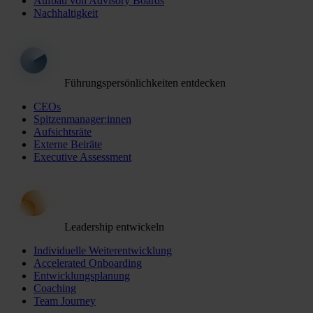
Aufbau von Advisory Boards
Nachhaltigkeit
Führungspersönlichkeiten entdecken
CEOs
Spitzenmanager:innen
Aufsichtsräte
Externe Beiräte
Executive Assessment
Leadership entwickeln
Individuelle Weiterentwicklung
Accelerated Onboarding
Entwicklungsplanung
Coaching
Team Journey