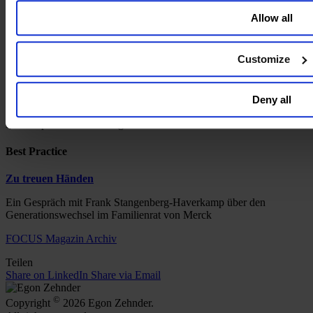
Allow all
Daniel Goleman skizziert, warum große Führungspersönlichkeiten
über die Grenzen des eigenen Unternehmens hinausblicken müssen
Customize
Begegnung
„Wenn ich die Flamme immer wieder aufs Neue entzünden
Deny all
muss, bekomme ich schlechte Laune.“
Ein Gespräch mit der Geigenvirtuosin Julia Fischer
Best Practice
Zu treuen Händen
Ein Gespräch mit Frank Stangenberg-Haverkamp über den
Generationswechsel im Familienrat von Merck
FOCUS Magazin Archiv
Teilen
Share on LinkedIn
Share via Email
©
Copyright
2026 Egon Zehnder.