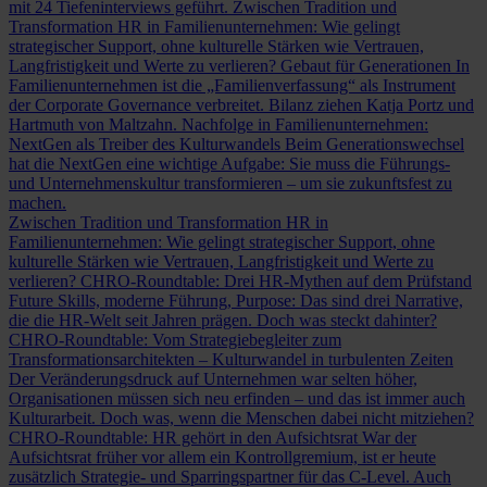
mit 24 Tiefeninterviews geführt.
Zwischen Tradition und
Transformation
HR in Familienunternehmen: Wie gelingt
strategischer Support, ohne kulturelle Stärken wie Vertrauen,
Langfristigkeit und Werte zu verlieren?
Gebaut für Generationen
In
Familienunternehmen ist die „Familienverfassung“ als Instrument
der Corporate Governance verbreitet. Bilanz ziehen Katja Portz und
Hartmuth von Maltzahn.
Nachfolge in Familienunternehmen:
NextGen als Treiber des Kulturwandels
Beim Generationswechsel
hat die NextGen eine wichtige Aufgabe: Sie muss die Führungs-
und Unternehmenskultur transformieren – um sie zukunftsfest zu
machen.
Zwischen Tradition und Transformation
HR in
Familienunternehmen: Wie gelingt strategischer Support, ohne
kulturelle Stärken wie Vertrauen, Langfristigkeit und Werte zu
verlieren?
CHRO-Roundtable: Drei HR-Mythen auf dem Prüfstand
Future Skills, moderne Führung, Purpose: Das sind drei Narrative,
die die HR-Welt seit Jahren prägen. Doch was steckt dahinter?
CHRO-Roundtable: Vom Strategiebegleiter zum
Transformationsarchitekten – Kulturwandel in turbulenten Zeiten
Der Veränderungsdruck auf Unternehmen war selten höher,
Organisationen müssen sich neu erfinden – und das ist immer auch
Kulturarbeit. Doch was, wenn die Menschen dabei nicht mitziehen?
CHRO-Roundtable: HR gehört in den Aufsichtsrat
War der
Aufsichtsrat früher vor allem ein Kontrollgremium, ist er heute
zusätzlich Strategie- und Sparringspartner für das C-Level. Auch