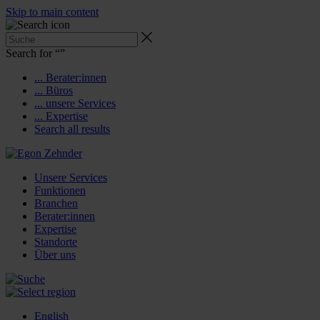
Skip to main content
Search for “
”
... Berater:innen
... Büros
... unsere Services
... Expertise
Search all results
Unsere Services
Funktionen
Branchen
Berater:innen
Expertise
Standorte
Über uns
English