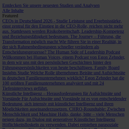
Entdecken Sie unsere neuesten Studien und Analysen
Alle Inhalte
Featured
CEOs in Deutschland 2026 - Studie
Leistung und Ergebnisstärke,
einst zentral für den Einstieg in die CEO-Rolle, reichen nicht mehr
aus. Stattdessen werden Risikobereitschaft, Leadership-Kompetenz
und Beziehungsfähigkeit bedeutsam.
The Journey – Führung, die
Transformation möglich macht
Wie führen Sie in einer Realität, in
der sich Rahmenbedingungen schneller verändern als
Entscheidungsprozesse?
The Human Side of Leadership Podcast
Willkommen bei Human Voices, einem Podcast von Egon Zehnder,
in dem wir uns mit den persönlichen Geschichten hinter den
Führungspersönlichkeiten von heute beschäftigen.
Family Board
Insights Studie
Welche Rolle übernehmen Beiräte und Aufsichtsräte
in deutschen Familienunternehmen wirklich? Egon Zehnder hat die
100 größten Familienunternehmen analysiert und mit 24
Tiefeninterviews geführt.
Künstliche Intelligenz – Herausforderungen für Aufsichtsräte und
Vorstände
Für Aufsichtsräte und Vorstände ist es von entscheidender
Bedeutung, sich intensiv mit künstlicher Intelligenz und ihren
Möglichkeiten auseinanderzusetzen.
CHRO-Roundtable: Zwischen
Menschlichkeit und Maschine
Hallo, danke, bitte – viele Menschen
neigen dazu, im Dialog mit generativer Künstlicher Intelligenz
Höflichkeitsfloskeln zu verwenden. Dabei entstehen parasoziale