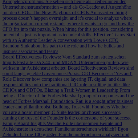
Kompetenzprofil aus. Sie sehen sich heute als Treiber:innen der
Unternehmenstransformation – und als Co-Leader auf Augenhöhe
mit den CEOs.
The New Playbook of CFOs
An assertive hiring
process doesn’t happen overnight, and it’s crucial to analyze where
the organization currently stands, where it wants to go, and how the
CFO fits into this puzzle. When hiring for this position, considering
potential is just as important as technical skills.
Effective Teams Start
with an Authentic Leader
A conversation with Lowe's CFO
Brandon Sink about his path to the role and how he builds and
inspires associates and teams
Board Effectiveness Reviews: Vom Standard zum strategischen
Impuls
Fast alle DAX40- und MDAX-Unternehmen prüfen, wie
wirksam ihr Aufsichtsrat arbeitet; Board Effectiveness Reviews sind
somit längst gelebte Governance-Praxis.
CIO Becomes a ‘Yes and’
Role
Discover how companies are layering IT, digital, and data
responsibilities onto the traditional CIO role, resulting in titles like
CDIOs and CDTOs.
Blazing a Trail: Women in Leadership
From
being a Director of the Forbes Marshall group of companies and the
head of Forbes Marshall Foundation, Rati is a sought-after business
leader and philanthropist.
Building Trust with Founders
Whether
you are a board member, C-Suite leader, or chosen successor,
earning the trust of the Founder is the cornerstone of your success.
Family Board Insights
Welche Rolle übernehmen Beiräte und
Aufsichtsräte in deutschen Familienunternehmen wirklich? Egon
Zehnder hat die 100 größten Familienunternehmen analysiert und