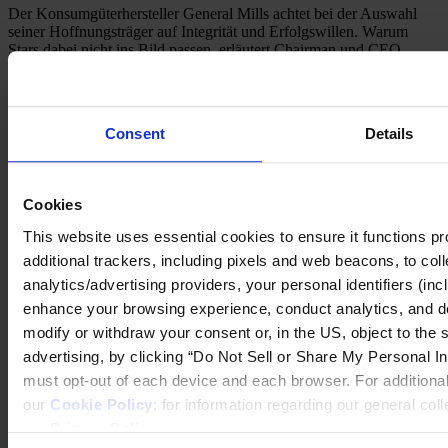
Der Konsumgüterhersteller General Mills achtet bei der Auswahl
seiner Hoffnungsträger auf Integrität und Erfolgswillen. Warum
Stars dabei nicht ins Bild passen, erläutert Chairman und CEO
Kendall J. Powell
Keynote
Consent
Details
Trauen Sie sich, nicht der Beste zu sein?
Erfolg kann dem Potenzial im Wege stehen, so INSEAD-
Professorin Herminia Ibarra
Cookies
This website uses essential cookies to ensure it functions prope
Dialog
additional trackers, including pixels and web beacons, to coll
„Jeder hat Ziele, aber nur wenige sind bereit, dafür Opfer zu
analytics/advertising providers, your personal identifiers (inc
bringen und sich zu schinden.“
enhance your browsing experience, conduct analytics, and d
Ruder-Olympiasiegerin Katherine Grainger und Internet-
modify or withdraw your consent or, in the US, object to the s
Unternehmer Ben Medlock über Ambition, Beharrlichkeit und das
advertising, by clicking “Do Not Sell or Share My Personal Inf
Lennon-McCartney-Phänomen.
must opt-out of each device and each browser. For additional
Plädoyer
our
Cookie Policy
; for information regarding our general col
our
Privacy Policy
.
Führung mit Weitsicht