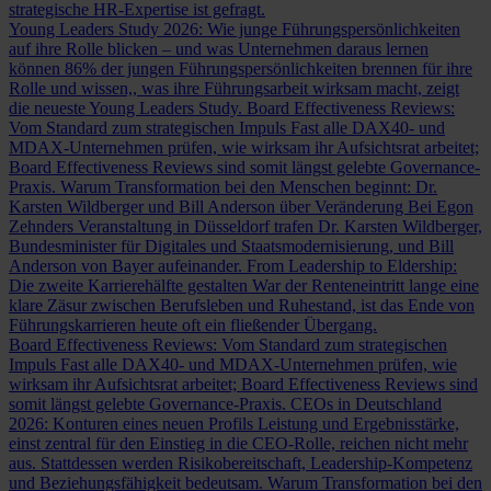
strategische HR-Expertise ist gefragt.
Young Leaders Study 2026: Wie junge Führungspersönlichkeiten
auf ihre Rolle blicken – und was Unternehmen daraus lernen
können
86% der jungen Führungspersönlichkeiten brennen für ihre
Rolle und wissen,, was ihre Führungsarbeit wirksam macht, zeigt
die neueste Young Leaders Study.
Board Effectiveness Reviews:
Vom Standard zum strategischen Impuls
Fast alle DAX40- und
MDAX-Unternehmen prüfen, wie wirksam ihr Aufsichtsrat arbeitet;
Board Effectiveness Reviews sind somit längst gelebte Governance-
Praxis.
Warum Transformation bei den Menschen beginnt: Dr.
Karsten Wildberger und Bill Anderson über Veränderung
Bei Egon
Zehnders Veranstaltung in Düsseldorf trafen Dr. Karsten Wildberger,
Bundesminister für Digitales und Staatsmodernisierung, und Bill
Anderson von Bayer aufeinander.
From Leadership to Eldership:
Die zweite Karrierehälfte gestalten
War der Renteneintritt lange eine
klare Zäsur zwischen Berufsleben und Ruhestand, ist das Ende von
Führungskarrieren heute oft ein fließender Übergang.
Board Effectiveness Reviews: Vom Standard zum strategischen
Impuls
Fast alle DAX40- und MDAX-Unternehmen prüfen, wie
wirksam ihr Aufsichtsrat arbeitet; Board Effectiveness Reviews sind
somit längst gelebte Governance-Praxis.
CEOs in Deutschland
2026: Konturen eines neuen Profils
Leistung und Ergebnisstärke,
einst zentral für den Einstieg in die CEO-Rolle, reichen nicht mehr
aus. Stattdessen werden Risikobereitschaft, Leadership-Kompetenz
und Beziehungsfähigkeit bedeutsam.
Warum Transformation bei den