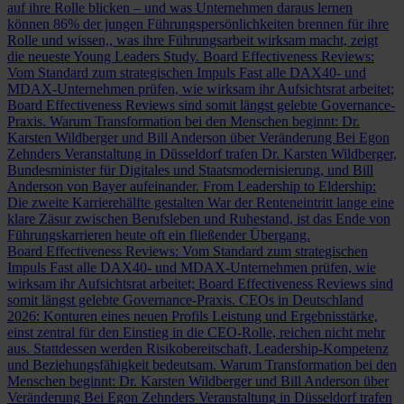
auf ihre Rolle blicken – und was Unternehmen daraus lernen
können
86% der jungen Führungspersönlichkeiten brennen für ihre
Rolle und wissen,, was ihre Führungsarbeit wirksam macht, zeigt
die neueste Young Leaders Study.
Board Effectiveness Reviews:
Vom Standard zum strategischen Impuls
Fast alle DAX40- und
MDAX-Unternehmen prüfen, wie wirksam ihr Aufsichtsrat arbeitet;
Board Effectiveness Reviews sind somit längst gelebte Governance-
Praxis.
Warum Transformation bei den Menschen beginnt: Dr.
Karsten Wildberger und Bill Anderson über Veränderung
Bei Egon
Zehnders Veranstaltung in Düsseldorf trafen Dr. Karsten Wildberger,
Bundesminister für Digitales und Staatsmodernisierung, und Bill
Anderson von Bayer aufeinander.
From Leadership to Eldership:
Die zweite Karrierehälfte gestalten
War der Renteneintritt lange eine
klare Zäsur zwischen Berufsleben und Ruhestand, ist das Ende von
Führungskarrieren heute oft ein fließender Übergang.
Board Effectiveness Reviews: Vom Standard zum strategischen
Impuls
Fast alle DAX40- und MDAX-Unternehmen prüfen, wie
wirksam ihr Aufsichtsrat arbeitet; Board Effectiveness Reviews sind
somit längst gelebte Governance-Praxis.
CEOs in Deutschland
2026: Konturen eines neuen Profils
Leistung und Ergebnisstärke,
einst zentral für den Einstieg in die CEO-Rolle, reichen nicht mehr
aus. Stattdessen werden Risikobereitschaft, Leadership-Kompetenz
und Beziehungsfähigkeit bedeutsam.
Warum Transformation bei den
Menschen beginnt: Dr. Karsten Wildberger und Bill Anderson über
Veränderung
Bei Egon Zehnders Veranstaltung in Düsseldorf trafen