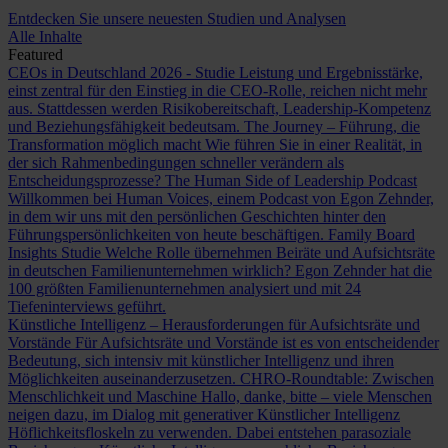
Entdecken Sie unsere neuesten Studien und Analysen
Alle Inhalte
Featured
CEOs in Deutschland 2026 - Studie
Leistung und Ergebnisstärke,
einst zentral für den Einstieg in die CEO-Rolle, reichen nicht mehr
aus. Stattdessen werden Risikobereitschaft, Leadership-Kompetenz
und Beziehungsfähigkeit bedeutsam.
The Journey – Führung, die
Transformation möglich macht
Wie führen Sie in einer Realität, in
der sich Rahmenbedingungen schneller verändern als
Entscheidungsprozesse?
The Human Side of Leadership Podcast
Willkommen bei Human Voices, einem Podcast von Egon Zehnder,
in dem wir uns mit den persönlichen Geschichten hinter den
Führungspersönlichkeiten von heute beschäftigen.
Family Board
Insights Studie
Welche Rolle übernehmen Beiräte und Aufsichtsräte
in deutschen Familienunternehmen wirklich? Egon Zehnder hat die
100 größten Familienunternehmen analysiert und mit 24
Tiefeninterviews geführt.
Künstliche Intelligenz – Herausforderungen für Aufsichtsräte und
Vorstände
Für Aufsichtsräte und Vorstände ist es von entscheidender
Bedeutung, sich intensiv mit künstlicher Intelligenz und ihren
Möglichkeiten auseinanderzusetzen.
CHRO-Roundtable: Zwischen
Menschlichkeit und Maschine
Hallo, danke, bitte – viele Menschen
neigen dazu, im Dialog mit generativer Künstlicher Intelligenz
Höflichkeitsfloskeln zu verwenden. Dabei entstehen parasoziale