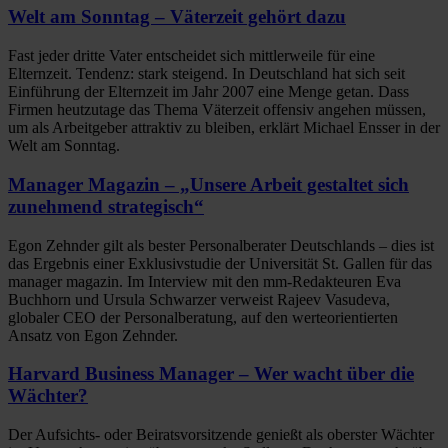
Welt am Sonntag – Väterzeit gehört dazu
Fast jeder dritte Vater entscheidet sich mittlerweile für eine
Elternzeit. Tendenz: stark steigend. In Deutschland hat sich seit
Einführung der Elternzeit im Jahr 2007 eine Menge getan. Dass
Firmen heutzutage das Thema Väterzeit offensiv angehen müssen,
um als Arbeitgeber attraktiv zu bleiben, erklärt Michael Ensser in der
Welt am Sonntag.
Manager Magazin – „Unsere Arbeit gestaltet sich
zunehmend strategisch“
Egon Zehnder gilt als bester Personalberater Deutschlands – dies ist
das Ergebnis einer Exklusivstudie der Universität St. Gallen für das
manager magazin. Im Interview mit den mm-Redakteuren Eva
Buchhorn und Ursula Schwarzer verweist Rajeev Vasudeva,
globaler CEO der Personalberatung, auf den werteorientierten
Ansatz von Egon Zehnder.
Harvard Business Manager – Wer wacht über die
Wächter?
Der Aufsichts- oder Beiratsvorsitzende genießt als oberster Wächter