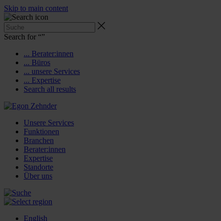
Skip to main content
Search for “
”
... Berater:innen
... Büros
... unsere Services
... Expertise
Search all results
Unsere Services
Funktionen
Branchen
Berater:innen
Expertise
Standorte
Über uns
English