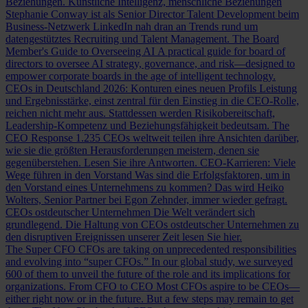
Beziehungen.
Künstliche Intelligenz, menschliche Beziehungen
Stephanie Conway ist als Senior Director Talent Development beim
Business-Netzwerk LinkedIn nah dran an Trends rund um
datengestütztes Recruiting und Talent Management.
The Board
Member's Guide to Overseeing AI
A practical guide for board of
directors to oversee AI strategy, governance, and risk—designed to
empower corporate boards in the age of intelligent technology.
CEOs in Deutschland 2026: Konturen eines neuen Profils
Leistung
und Ergebnisstärke, einst zentral für den Einstieg in die CEO-Rolle,
reichen nicht mehr aus. Stattdessen werden Risikobereitschaft,
Leadership-Kompetenz und Beziehungsfähigkeit bedeutsam.
The
CEO Response
1.235 CEOs weltweit teilen ihre Ansichten darüber,
wie sie die größten Herausforderungen meistern, denen sie
gegenüberstehen. Lesen Sie ihre Antworten.
CEO-Karrieren: Viele
Wege führen in den Vorstand
Was sind die Erfolgsfaktoren, um in
den Vorstand eines Unternehmens zu kommen? Das wird Heiko
Wolters, Senior Partner bei Egon Zehnder, immer wieder gefragt.
CEOs ostdeutscher Unternehmen
Die Welt verändert sich
grundlegend. Die Haltung von CEOs ostdeutscher Unternehmen zu
den disruptiven Ereignissen unserer Zeit lesen Sie hier.
The Super CFO
CFOs are taking on unprecedented responsibilities
and evolving into “super CFOs.” In our global study, we surveyed
600 of them to unveil the future of the role and its implications for
organizations.
From CFO to CEO
Most CFOs aspire to be CEOs—
either right now or in the future. But a few steps may remain to get