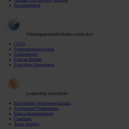
Aufbau von Advisory Boards
Nachhaltigkeit
Führungspersönlichkeiten entdecken
CEOs
Spitzenmanager:innen
Aufsichtsräte
Externe Beiräte
Executive Assessment
Leadership entwickeln
Individuelle Weiterentwicklung
Accelerated Onboarding
Entwicklungsplanung
Coaching
Team Journey