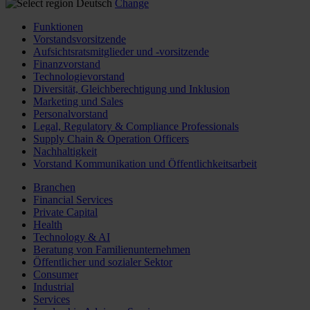
Deutsch
Change
Funktionen
Vorstandsvorsitzende
Aufsichtsratsmitglieder und -vorsitzende
Finanzvorstand
Technologievorstand
Diversität, Gleichberechtigung und Inklusion
Marketing und Sales
Personalvorstand
Legal, Regulatory & Compliance Professionals
Supply Chain & Operation Officers
Nachhaltigkeit
Vorstand Kommunikation und Öffentlichkeitsarbeit
Branchen
Financial Services
Private Capital
Health
Technology & AI
Beratung von Familienunternehmen
Öffentlicher und sozialer Sektor
Consumer
Industrial
Services