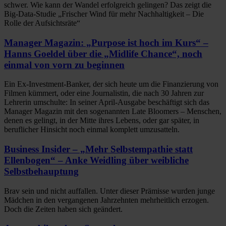
schwer. Wie kann der Wandel erfolgreich gelingen? Das zeigt die
Big-Data-Studie „Frischer Wind für mehr Nachhaltigkeit – Die
Rolle der Aufsichtsräte“
Manager Magazin: „Purpose ist hoch im Kurs“ –
Hanns Goeldel über die „Midlife Chance“, noch
einmal von vorn zu beginnen
Ein Ex-Investment-Banker, der sich heute um die Finanzierung von
Filmen kümmert, oder eine Journalistin, die nach 30 Jahren zur
Lehrerin umschulte: In seiner April-Ausgabe beschäftigt sich das
Manager Magazin mit den sogenannten Late Bloomers – Menschen,
denen es gelingt, in der Mitte ihres Lebens, oder gar später, in
beruflicher Hinsicht noch einmal komplett umzusatteln.
Business Insider – „Mehr Selbstempathie statt
Ellenbogen“ – Anke Weidling über weibliche
Selbstbehauptung
Brav sein und nicht auffallen. Unter dieser Prämisse wurden junge
Mädchen in den vergangenen Jahrzehnten mehrheitlich erzogen.
Doch die Zeiten haben sich geändert.