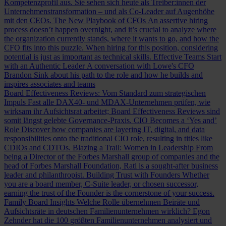
Kompetenzprofil aus. Sie sehen sich heute als Treiber:innen der
Unternehmenstransformation – und als Co-Leader auf Augenhöhe
mit den CEOs.
The New Playbook of CFOs
An assertive hiring
process doesn’t happen overnight, and it’s crucial to analyze where
the organization currently stands, where it wants to go, and how the
CFO fits into this puzzle. When hiring for this position, considering
potential is just as important as technical skills.
Effective Teams Start
with an Authentic Leader
A conversation with Lowe's CFO
Brandon Sink about his path to the role and how he builds and
inspires associates and teams
Board Effectiveness Reviews: Vom Standard zum strategischen
Impuls
Fast alle DAX40- und MDAX-Unternehmen prüfen, wie
wirksam ihr Aufsichtsrat arbeitet; Board Effectiveness Reviews sind
somit längst gelebte Governance-Praxis.
CIO Becomes a ‘Yes and’
Role
Discover how companies are layering IT, digital, and data
responsibilities onto the traditional CIO role, resulting in titles like
CDIOs and CDTOs.
Blazing a Trail: Women in Leadership
From
being a Director of the Forbes Marshall group of companies and the
head of Forbes Marshall Foundation, Rati is a sought-after business
leader and philanthropist.
Building Trust with Founders
Whether
you are a board member, C-Suite leader, or chosen successor,
earning the trust of the Founder is the cornerstone of your success.
Family Board Insights
Welche Rolle übernehmen Beiräte und
Aufsichtsräte in deutschen Familienunternehmen wirklich? Egon
Zehnder hat die 100 größten Familienunternehmen analysiert und