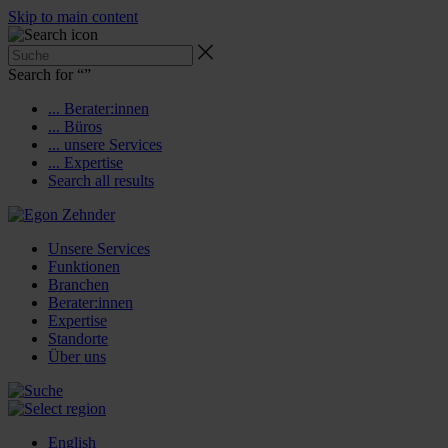
Skip to main content
Search for “
”
... Berater:innen
... Büros
... unsere Services
... Expertise
Search all results
Unsere Services
Funktionen
Branchen
Berater:innen
Expertise
Standorte
Über uns
English