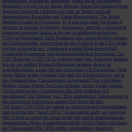
Beziehungen.
Künstliche Intelligenz, menschliche Beziehungen
Stephanie Conway ist als Senior Director Talent Development beim
Business-Netzwerk LinkedIn nah dran an Trends rund um
datengestütztes Recruiting und Talent Management.
The Board
Member's Guide to Overseeing AI
A practical guide for board of
directors to oversee AI strategy, governance, and risk—designed to
empower corporate boards in the age of intelligent technology.
CEOs in Deutschland 2026: Konturen eines neuen Profils
Leistung
und Ergebnisstärke, einst zentral für den Einstieg in die CEO-Rolle,
reichen nicht mehr aus. Stattdessen werden Risikobereitschaft,
Leadership-Kompetenz und Beziehungsfähigkeit bedeutsam.
The
CEO Response
1.235 CEOs weltweit teilen ihre Ansichten darüber,
wie sie die größten Herausforderungen meistern, denen sie
gegenüberstehen. Lesen Sie ihre Antworten.
CEO-Karrieren: Viele
Wege führen in den Vorstand
Was sind die Erfolgsfaktoren, um in
den Vorstand eines Unternehmens zu kommen? Das wird Heiko
Wolters, Senior Partner bei Egon Zehnder, immer wieder gefragt.
CEOs ostdeutscher Unternehmen
Die Welt verändert sich
grundlegend. Die Haltung von CEOs ostdeutscher Unternehmen zu
den disruptiven Ereignissen unserer Zeit lesen Sie hier.
The Super CFO
CFOs are taking on unprecedented responsibilities
and evolving into “super CFOs.” In our global study, we surveyed
600 of them to unveil the future of the role and its implications for
organizations.
Neues Kompetenzprofil für CFOs: Finanzchef:innen
als Changemaker
Die CFOs großer Unternehmen bauen ihr