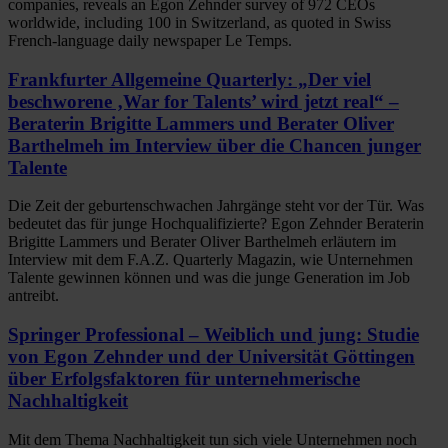
companies, reveals an Egon Zehnder survey of 972 CEOs
worldwide, including 100 in Switzerland, as quoted in Swiss
French-language daily newspaper Le Temps.
Frankfurter Allgemeine Quarterly: „Der viel
beschworene ‚War for Talents’ wird jetzt real“ –
Beraterin Brigitte Lammers und Berater Oliver
Barthelmeh im Interview über die Chancen junger
Talente
Die Zeit der geburtenschwachen Jahrgänge steht vor der Tür. Was
bedeutet das für junge Hochqualifizierte? Egon Zehnder Beraterin
Brigitte Lammers und Berater Oliver Barthelmeh erläutern im
Interview mit dem F.A.Z. Quarterly Magazin, wie Unternehmen
Talente gewinnen können und was die junge Generation im Job
antreibt.
Springer Professional – Weiblich und jung: Studie
von Egon Zehnder und der Universität Göttingen
über Erfolgsfaktoren für unternehmerische
Nachhaltigkeit
Mit dem Thema Nachhaltigkeit tun sich viele Unternehmen noch