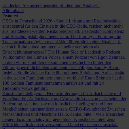
Entdecken Sie unsere neuesten Studien und Analysen
Alle Inhalte
Featured
CEOs in Deutschland 2026 - Studie
Leistung und Ergebnisstärke,
einst zentral für den Einstieg in die CEO-Rolle, reichen nicht mehr
aus. Stattdessen werden Risikobereitschaft, Leadership-Kompetenz
und Beziehungsfähigkeit bedeutsam.
The Journey – Führung, die
Transformation möglich macht
Wie führen Sie in einer Realität, in
der sich Rahmenbedingungen schneller verändern als
Entscheidungsprozesse?
The Human Side of Leadership Podcast
Willkommen bei Human Voices, einem Podcast von Egon Zehnder,
in dem wir uns mit den persönlichen Geschichten hinter den
Führungspersönlichkeiten von heute beschäftigen.
Family Board
Insights Studie
Welche Rolle übernehmen Beiräte und Aufsichtsräte
in deutschen Familienunternehmen wirklich? Egon Zehnder hat die
100 größten Familienunternehmen analysiert und mit 24
Tiefeninterviews geführt.
Künstliche Intelligenz – Herausforderungen für Aufsichtsräte und
Vorstände
Für Aufsichtsräte und Vorstände ist es von entscheidender
Bedeutung, sich intensiv mit künstlicher Intelligenz und ihren
Möglichkeiten auseinanderzusetzen.
CHRO-Roundtable: Zwischen
Menschlichkeit und Maschine
Hallo, danke, bitte – viele Menschen
neigen dazu, im Dialog mit generativer Künstlicher Intelligenz
Höflichkeitsfloskeln zu verwenden. Dabei entstehen parasoziale