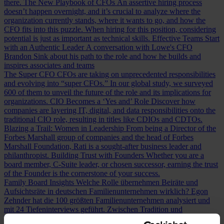
there.
The New Playbook of CFOs
An assertive hiring process
doesn’t happen overnight, and it’s crucial to analyze where the
organization currently stands, where it wants to go, and how the
CFO fits into this puzzle. When hiring for this position, considering
potential is just as important as technical skills.
Effective Teams Start
with an Authentic Leader
A conversation with Lowe's CFO
Brandon Sink about his path to the role and how he builds and
inspires associates and teams
The Super CFO
CFOs are taking on unprecedented responsibilities
and evolving into “super CFOs.” In our global study, we surveyed
600 of them to unveil the future of the role and its implications for
organizations.
CIO Becomes a ‘Yes and’ Role
Discover how
companies are layering IT, digital, and data responsibilities onto the
traditional CIO role, resulting in titles like CDIOs and CDTOs.
Blazing a Trail: Women in Leadership
From being a Director of the
Forbes Marshall group of companies and the head of Forbes
Marshall Foundation, Rati is a sought-after business leader and
philanthropist.
Building Trust with Founders
Whether you are a
board member, C-Suite leader, or chosen successor, earning the trust
of the Founder is the cornerstone of your success.
Family Board Insights
Welche Rolle übernehmen Beiräte und
Aufsichtsräte in deutschen Familienunternehmen wirklich? Egon
Zehnder hat die 100 größten Familienunternehmen analysiert und
mit 24 Tiefeninterviews geführt.
Zwischen Tradition und
Transformation
HR in Familienunternehmen: Wie gelingt