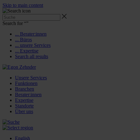
Skip to main content
Search for “
”
... Berater:innen
... Büros
... unsere Services
... Expertise
Search all results
Unsere Services
Funktionen
Branchen
Berater:innen
Expertise
Standorte
Über uns
English