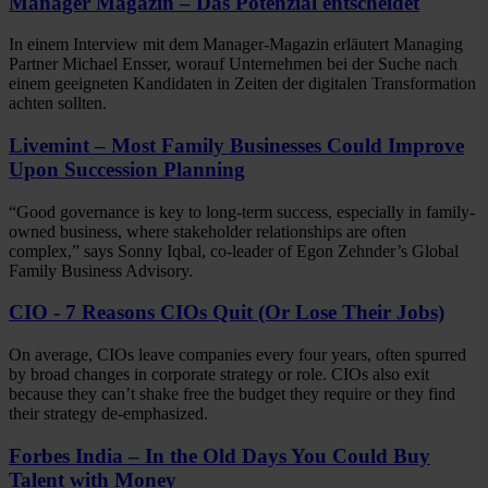
Manager Magazin – Das Potenzial entscheidet
In einem Interview mit dem Manager-Magazin erläutert Managing
Partner Michael Ensser, worauf Unternehmen bei der Suche nach
einem geeigneten Kandidaten in Zeiten der digitalen Transformation
achten sollten.
Livemint – Most Family Businesses Could Improve
Upon Succession Planning
“Good governance is key to long-term success, especially in family-
owned business, where stakeholder relationships are often
complex,” says Sonny Iqbal, co-leader of Egon Zehnder’s Global
Family Business Advisory.
CIO - 7 Reasons CIOs Quit (Or Lose Their Jobs)
On average, CIOs leave companies every four years, often spurred
by broad changes in corporate strategy or role. CIOs also exit
because they can’t shake free the budget they require or they find
their strategy de-emphasized.
Forbes India – In the Old Days You Could Buy
Talent with Money