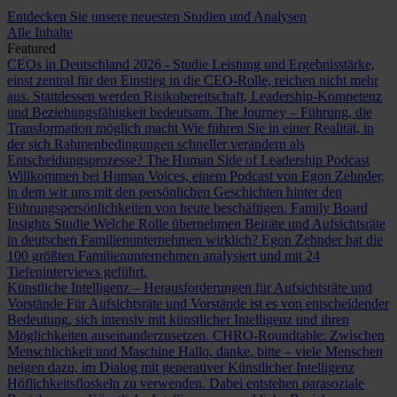
Entdecken Sie unsere neuesten Studien und Analysen
Alle Inhalte
Featured
CEOs in Deutschland 2026 - Studie
Leistung und Ergebnisstärke,
einst zentral für den Einstieg in die CEO-Rolle, reichen nicht mehr
aus. Stattdessen werden Risikobereitschaft, Leadership-Kompetenz
und Beziehungsfähigkeit bedeutsam.
The Journey – Führung, die
Transformation möglich macht
Wie führen Sie in einer Realität, in
der sich Rahmenbedingungen schneller verändern als
Entscheidungsprozesse?
The Human Side of Leadership Podcast
Willkommen bei Human Voices, einem Podcast von Egon Zehnder,
in dem wir uns mit den persönlichen Geschichten hinter den
Führungspersönlichkeiten von heute beschäftigen.
Family Board
Insights Studie
Welche Rolle übernehmen Beiräte und Aufsichtsräte
in deutschen Familienunternehmen wirklich? Egon Zehnder hat die
100 größten Familienunternehmen analysiert und mit 24
Tiefeninterviews geführt.
Künstliche Intelligenz – Herausforderungen für Aufsichtsräte und
Vorstände
Für Aufsichtsräte und Vorstände ist es von entscheidender
Bedeutung, sich intensiv mit künstlicher Intelligenz und ihren
Möglichkeiten auseinanderzusetzen.
CHRO-Roundtable: Zwischen
Menschlichkeit und Maschine
Hallo, danke, bitte – viele Menschen
neigen dazu, im Dialog mit generativer Künstlicher Intelligenz
Höflichkeitsfloskeln zu verwenden. Dabei entstehen parasoziale