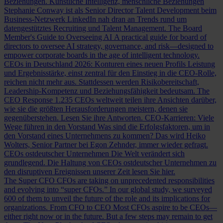
Beziehungen.
Künstliche Intelligenz, menschliche Beziehungen
Stephanie Conway ist als Senior Director Talent Development beim
Business-Netzwerk LinkedIn nah dran an Trends rund um
datengestütztes Recruiting und Talent Management.
The Board
Member's Guide to Overseeing AI
A practical guide for board of
directors to oversee AI strategy, governance, and risk—designed to
empower corporate boards in the age of intelligent technology.
CEOs in Deutschland 2026: Konturen eines neuen Profils
Leistung
und Ergebnisstärke, einst zentral für den Einstieg in die CEO-Rolle,
reichen nicht mehr aus. Stattdessen werden Risikobereitschaft,
Leadership-Kompetenz und Beziehungsfähigkeit bedeutsam.
The
CEO Response
1.235 CEOs weltweit teilen ihre Ansichten darüber,
wie sie die größten Herausforderungen meistern, denen sie
gegenüberstehen. Lesen Sie ihre Antworten.
CEO-Karrieren: Viele
Wege führen in den Vorstand
Was sind die Erfolgsfaktoren, um in
den Vorstand eines Unternehmens zu kommen? Das wird Heiko
Wolters, Senior Partner bei Egon Zehnder, immer wieder gefragt.
CEOs ostdeutscher Unternehmen
Die Welt verändert sich
grundlegend. Die Haltung von CEOs ostdeutscher Unternehmen zu
den disruptiven Ereignissen unserer Zeit lesen Sie hier.
The Super CFO
CFOs are taking on unprecedented responsibilities
and evolving into “super CFOs.” In our global study, we surveyed
600 of them to unveil the future of the role and its implications for
organizations.
From CFO to CEO
Most CFOs aspire to be CEOs—
either right now or in the future. But a few steps may remain to get