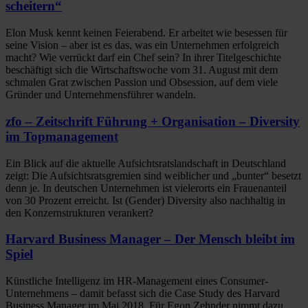
scheitern“
Elon Musk kennt keinen Feierabend. Er arbeitet wie besessen für
seine Vision – aber ist es das, was ein Unternehmen erfolgreich
macht? Wie verrückt darf ein Chef sein? In ihrer Titelgeschichte
beschäftigt sich die Wirtschaftswoche vom 31. August mit dem
schmalen Grat zwischen Passion und Obsession, auf dem viele
Gründer und Unternehmensführer wandeln.
zfo – Zeitschrift Führung + Organisation – Diversity
im Topmanagement
Ein Blick auf die aktuelle Aufsichtsratslandschaft in Deutschland
zeigt: Die Aufsichtsratsgremien sind weiblicher und „bunter“ besetzt
denn je. In deutschen Unternehmen ist vielerorts ein Frauenanteil
von 30 Prozent erreicht. Ist (Gender) Diversity also nachhaltig in
den Konzernstrukturen verankert?
Harvard Business Manager – Der Mensch bleibt im
Spiel
Künstliche Intelligenz im HR-Management eines Consumer-
Unternehmens – damit befasst sich die Case Study des Harvard
Business Manager im Mai 2018. Für Egon Zehnder nimmt dazu