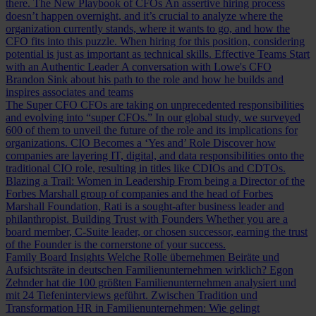
there.
The New Playbook of CFOs
An assertive hiring process
doesn’t happen overnight, and it’s crucial to analyze where the
organization currently stands, where it wants to go, and how the
CFO fits into this puzzle. When hiring for this position, considering
potential is just as important as technical skills.
Effective Teams Start
with an Authentic Leader
A conversation with Lowe's CFO
Brandon Sink about his path to the role and how he builds and
inspires associates and teams
The Super CFO
CFOs are taking on unprecedented responsibilities
and evolving into “super CFOs.” In our global study, we surveyed
600 of them to unveil the future of the role and its implications for
organizations.
CIO Becomes a ‘Yes and’ Role
Discover how
companies are layering IT, digital, and data responsibilities onto the
traditional CIO role, resulting in titles like CDIOs and CDTOs.
Blazing a Trail: Women in Leadership
From being a Director of the
Forbes Marshall group of companies and the head of Forbes
Marshall Foundation, Rati is a sought-after business leader and
philanthropist.
Building Trust with Founders
Whether you are a
board member, C-Suite leader, or chosen successor, earning the trust
of the Founder is the cornerstone of your success.
Family Board Insights
Welche Rolle übernehmen Beiräte und
Aufsichtsräte in deutschen Familienunternehmen wirklich? Egon
Zehnder hat die 100 größten Familienunternehmen analysiert und
mit 24 Tiefeninterviews geführt.
Zwischen Tradition und
Transformation
HR in Familienunternehmen: Wie gelingt