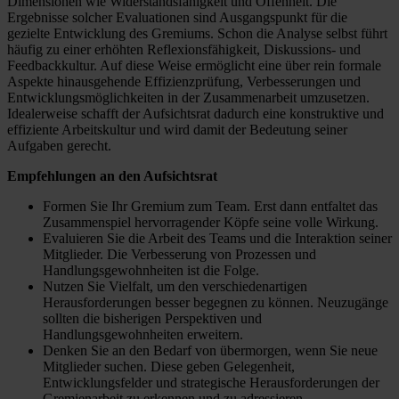
Dimensionen wie Widerstandsfähigkeit und Offenheit. Die
Ergebnisse solcher Evaluationen sind Ausgangspunkt für die
gezielte Entwicklung des Gremiums. Schon die Analyse selbst führt
häufig zu einer erhöhten Reflexionsfähigkeit, Diskussions- und
Feedbackkultur. Auf diese Weise ermöglicht eine über rein formale
Aspekte hinausgehende Effizienzprüfung, Verbesserungen und
Entwicklungsmöglichkeiten in der Zusammenarbeit umzusetzen.
Idealerweise schafft der Aufsichtsrat dadurch eine konstruktive und
effiziente Arbeitskultur und wird damit der Bedeutung seiner
Aufgaben gerecht.
Empfehlungen an den Aufsichtsrat
Formen Sie Ihr Gremium zum Team. Erst dann entfaltet das
Zusammenspiel hervorragender Köpfe seine volle Wirkung.
Evaluieren Sie die Arbeit des Teams und die Interaktion seiner
Mitglieder. Die Verbesserung von Prozessen und
Handlungsgewohnheiten ist die Folge.
Nutzen Sie Vielfalt, um den verschiedenartigen
Herausforderungen besser begegnen zu können. Neuzugänge
sollten die bisherigen Perspektiven und
Handlungsgewohnheiten erweitern.
Denken Sie an den Bedarf von übermorgen, wenn Sie neue
Mitglieder suchen. Diese geben Gelegenheit,
Entwicklungsfelder und strategische Herausforderungen der
Gremienarbeit zu erkennen und zu adressieren.