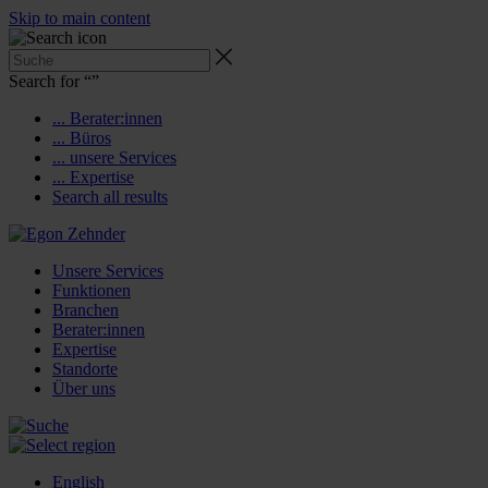
Skip to main content
Search for “
”
... Berater:innen
... Büros
... unsere Services
... Expertise
Search all results
Unsere Services
Funktionen
Branchen
Berater:innen
Expertise
Standorte
Über uns
English