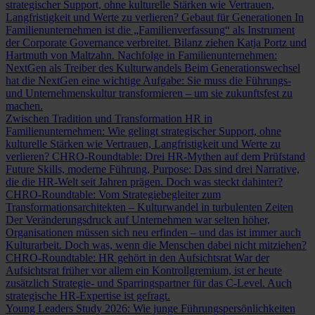
strategischer Support, ohne kulturelle Stärken wie Vertrauen,
Langfristigkeit und Werte zu verlieren?
Gebaut für Generationen
In
Familienunternehmen ist die „Familienverfassung“ als Instrument
der Corporate Governance verbreitet. Bilanz ziehen Katja Portz und
Hartmuth von Maltzahn.
Nachfolge in Familienunternehmen:
NextGen als Treiber des Kulturwandels
Beim Generationswechsel
hat die NextGen eine wichtige Aufgabe: Sie muss die Führungs-
und Unternehmenskultur transformieren – um sie zukunftsfest zu
machen.
Zwischen Tradition und Transformation
HR in
Familienunternehmen: Wie gelingt strategischer Support, ohne
kulturelle Stärken wie Vertrauen, Langfristigkeit und Werte zu
verlieren?
CHRO-Roundtable: Drei HR-Mythen auf dem Prüfstand
Future Skills, moderne Führung, Purpose: Das sind drei Narrative,
die die HR-Welt seit Jahren prägen. Doch was steckt dahinter?
CHRO-Roundtable: Vom Strategiebegleiter zum
Transformationsarchitekten – Kulturwandel in turbulenten Zeiten
Der Veränderungsdruck auf Unternehmen war selten höher,
Organisationen müssen sich neu erfinden – und das ist immer auch
Kulturarbeit. Doch was, wenn die Menschen dabei nicht mitziehen?
CHRO-Roundtable: HR gehört in den Aufsichtsrat
War der
Aufsichtsrat früher vor allem ein Kontrollgremium, ist er heute
zusätzlich Strategie- und Sparringspartner für das C-Level. Auch
strategische HR-Expertise ist gefragt.
Young Leaders Study 2026: Wie junge Führungspersönlichkeiten