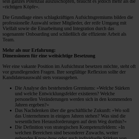
sein ganzes Potenzial auszuschöpfen, braucht es jedoch mehr als die
»richtigen Köpfe«.
Die Grundlage eines schlagkräftigen Aufsichtsgremiums bilden die
professionelle Auswahl seiner Mitglieder, der reife Umgang mit
Vielfalt sowie die Einarbeitung und Integration durch das
sogenannte Onboarding und schließlich die effiziente Arbeit als
Team.
Mehr als nur Erfahrung:
Dimensionen für eine weitsichtige Besetzung
Wer eine vakante Position im Aufsichtsrat besetzen möchte, steht oft
vor grundlegenden Fragen. Ihre sorgfältige Reflexion sollte der
Kandidatenauswahl stets vorausgehen.
Die Analyse des bestehenden Gremiums: »Welche Stärken
und welche Entwicklungsfelder existieren? Welche
personellen Veränderungen werden sich in den kommenden
Jahren ergeben?«
Das Nachdenken über die geschäftliche Zukunft: »Wo soll
das Unternehmen in einigen Jahren stehen? Was sind die
wesentlichen Herausforderungen auf dem Weg dorthin?«
Die Definition von strategischen Kompetenzfeldern: »In
welchen Bereichen sind besonderer Zuwachs, weiter
gehendes Know-how oder auch individuelle Stärken von