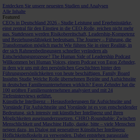
Entdecken Sie unsere neuesten Studien und Analysen
Alle Inhalte
Featured
CEOs in Deutschland 2026 - Studie
Leistung und Ergebnisstärke,
einst zentral für den Einstieg in die CEO-Rolle, reichen nicht mehr
aus. Stattdessen werden Risikobereitschaft, Leadership-Kompetenz
und Beziehungsfähigkeit bedeutsam.
The Journey – Führung, die
Transformation möglich macht
Wie führen Sie in einer Realität, in
der sich Rahmenbedingungen schneller verändern als
Entscheidungsprozesse?
The Human Side of Leadership Podcast
Willkommen bei Human Voices, einem Podcast von Egon Zehnder,
in dem wir uns mit den persönlichen Geschichten hinter den
Führungspersönlichkeiten von heute beschäftigen.
Family Board
Insights Studie
Welche Rolle übernehmen Beiräte und Aufsichtsräte
in deutschen Familienunternehmen wirklich? Egon Zehnder hat die
100 größten Familienunternehmen analysiert und mit 24
Tiefeninterviews geführt.
Künstliche Intelligenz – Herausforderungen für Aufsichtsräte und
Vorstände
Für Aufsichtsräte und Vorstände ist es von entscheidender
Bedeutung, sich intensiv mit künstlicher Intelligenz und ihren
Möglichkeiten auseinanderzusetzen.
CHRO-Roundtable: Zwischen
Menschlichkeit und Maschine
Hallo, danke, bitte – viele Menschen
neigen dazu, im Dialog mit generativer Künstlicher Intelligenz
Höflichkeitsfloskeln zu verwenden. Dabei entstehen parasoziale