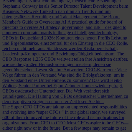
Beziehungen.
Künstliche Intelligenz, menschliche Beziehungen
Stephanie Conway ist als Senior Director Talent Development beim
Business-Netzwerk LinkedIn nah dran an Trends rund um
datengestütztes Recruiting und Talent Management.
The Board
Member's Guide to Overseeing AI
A practical guide for board of
directors to oversee AI strategy, governance, and risk—designed to
empower corporate boards in the age of intelligent technology.
CEOs in Deutschland 2026: Konturen eines neuen Profils
Leistung
und Ergebnisstärke, einst zentral für den Einstieg in die CEO-Rolle,
reichen nicht mehr aus. Stattdessen werden Risikobereitschaft,
Leadership-Kompetenz und Beziehungsfähigkeit bedeutsam.
The
CEO Response
1.235 CEOs weltweit teilen ihre Ansichten darüber,
wie sie die größten Herausforderungen meistern, denen sie
gegenüberstehen. Lesen Sie ihre Antworten.
CEO-Karrieren: Viele
Wege führen in den Vorstand
Was sind die Erfolgsfaktoren, um in
den Vorstand eines Unternehmens zu kommen? Das wird Heiko
Wolters, Senior Partner bei Egon Zehnder, immer wieder gefragt.
CEOs ostdeutscher Unternehmen
Die Welt verändert sich
grundlegend. Die Haltung von CEOs ostdeutscher Unternehmen zu
den disruptiven Ereignissen unserer Zeit lesen Sie hier.
The Super CFO
CFOs are taking on unprecedented responsibilities
and evolving into “super CFOs.” In our global study, we surveyed
600 of them to unveil the future of the role and its implications for
organizations.
From CFO to CEO
Most CFOs aspire to be CEOs—
either right now or in the future. But a few steps may remain to get