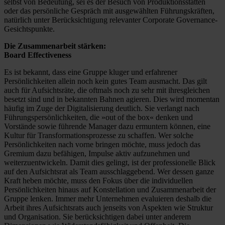
selbst von Bedeutung, sei es der Besuch von Produktionsstätten
oder das persönliche Gespräch mit ausgewählten Führungskräften,
natürlich unter Berücksichtigung relevanter Corporate Governance-
Gesichtspunkte.
Die Zusammenarbeit stärken:
Board Effectiveness
Es ist bekannt, dass eine Gruppe kluger und erfahrener
Persönlichkeiten allein noch kein gutes Team ausmacht. Das gilt
auch für Aufsichtsräte, die oftmals noch zu sehr mit ihresgleichen
besetzt sind und in bekannten Bahnen agieren. Dies wird momentan
häufig im Zuge der Digitalisierung deutlich. Sie verlangt nach
Führungspersönlichkeiten, die »out of the box« denken und
Vorstände sowie führende Manager dazu ermuntern können, eine
Kultur für Transformationsprozesse zu schaffen. Wer solche
Persönlichkeiten nach vorne bringen möchte, muss jedoch das
Gremium dazu befähigen, Impulse aktiv aufzunehmen und
weiterzuentwickeln. Damit dies gelingt, ist der professionelle Blick
auf den Aufsichtsrat als Team ausschlaggebend. Wer dessen ganze
Kraft heben möchte, muss den Fokus über die individuellen
Persönlichkeiten hinaus auf Konstellation und Zusammenarbeit der
Gruppe lenken. Immer mehr Unternehmen evaluieren deshalb die
Arbeit ihres Aufsichtsrats auch jenseits von Aspekten wie Struktur
und Organisation. Sie berücksichtigen dabei unter anderem