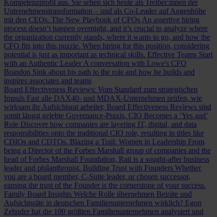
Kompetenzprofil aus. Sie sehen sich heute als Treiber:innen der
Unternehmenstransformation – und als Co-Leader auf Augenhöhe
mit den CEOs.
The New Playbook of CFOs
An assertive hiring
process doesn’t happen overnight, and it’s crucial to analyze where
the organization currently stands, where it wants to go, and how the
CFO fits into this puzzle. When hiring for this position, considering
potential is just as important as technical skills.
Effective Teams Start
with an Authentic Leader
A conversation with Lowe's CFO
Brandon Sink about his path to the role and how he builds and
inspires associates and teams
Board Effectiveness Reviews: Vom Standard zum strategischen
Impuls
Fast alle DAX40- und MDAX-Unternehmen prüfen, wie
wirksam ihr Aufsichtsrat arbeitet; Board Effectiveness Reviews sind
somit längst gelebte Governance-Praxis.
CIO Becomes a ‘Yes and’
Role
Discover how companies are layering IT, digital, and data
responsibilities onto the traditional CIO role, resulting in titles like
CDIOs and CDTOs.
Blazing a Trail: Women in Leadership
From
being a Director of the Forbes Marshall group of companies and the
head of Forbes Marshall Foundation, Rati is a sought-after business
leader and philanthropist.
Building Trust with Founders
Whether
you are a board member, C-Suite leader, or chosen successor,
earning the trust of the Founder is the cornerstone of your success.
Family Board Insights
Welche Rolle übernehmen Beiräte und
Aufsichtsräte in deutschen Familienunternehmen wirklich? Egon
Zehnder hat die 100 größten Familienunternehmen analysiert und