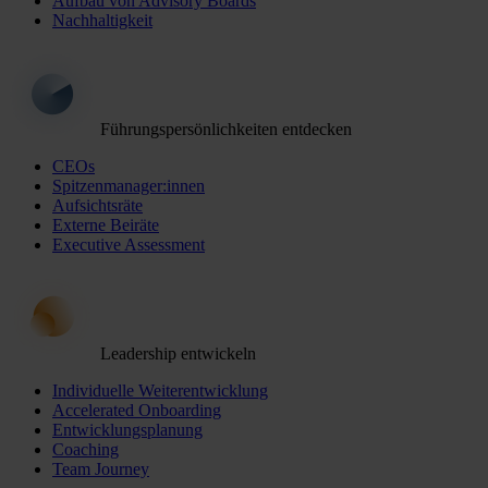
Aufbau von Advisory Boards
Nachhaltigkeit
Führungspersönlichkeiten entdecken
CEOs
Spitzenmanager:innen
Aufsichtsräte
Externe Beiräte
Executive Assessment
Leadership entwickeln
Individuelle Weiterentwicklung
Accelerated Onboarding
Entwicklungsplanung
Coaching
Team Journey