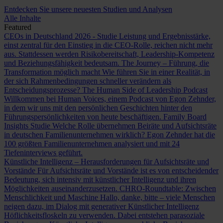
Entdecken Sie unsere neuesten Studien und Analysen
Alle Inhalte
Featured
CEOs in Deutschland 2026 - Studie
Leistung und Ergebnisstärke,
einst zentral für den Einstieg in die CEO-Rolle, reichen nicht mehr
aus. Stattdessen werden Risikobereitschaft, Leadership-Kompetenz
und Beziehungsfähigkeit bedeutsam.
The Journey – Führung, die
Transformation möglich macht
Wie führen Sie in einer Realität, in
der sich Rahmenbedingungen schneller verändern als
Entscheidungsprozesse?
The Human Side of Leadership Podcast
Willkommen bei Human Voices, einem Podcast von Egon Zehnder,
in dem wir uns mit den persönlichen Geschichten hinter den
Führungspersönlichkeiten von heute beschäftigen.
Family Board
Insights Studie
Welche Rolle übernehmen Beiräte und Aufsichtsräte
in deutschen Familienunternehmen wirklich? Egon Zehnder hat die
100 größten Familienunternehmen analysiert und mit 24
Tiefeninterviews geführt.
Künstliche Intelligenz – Herausforderungen für Aufsichtsräte und
Vorstände
Für Aufsichtsräte und Vorstände ist es von entscheidender
Bedeutung, sich intensiv mit künstlicher Intelligenz und ihren
Möglichkeiten auseinanderzusetzen.
CHRO-Roundtable: Zwischen
Menschlichkeit und Maschine
Hallo, danke, bitte – viele Menschen
neigen dazu, im Dialog mit generativer Künstlicher Intelligenz
Höflichkeitsfloskeln zu verwenden. Dabei entstehen parasoziale