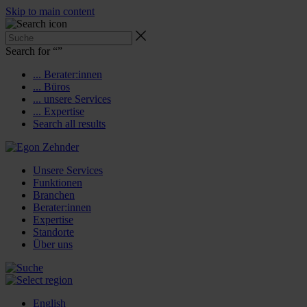
Skip to main content
Search for “
”
... Berater:innen
... Büros
... unsere Services
... Expertise
Search all results
Unsere Services
Funktionen
Branchen
Berater:innen
Expertise
Standorte
Über uns
English