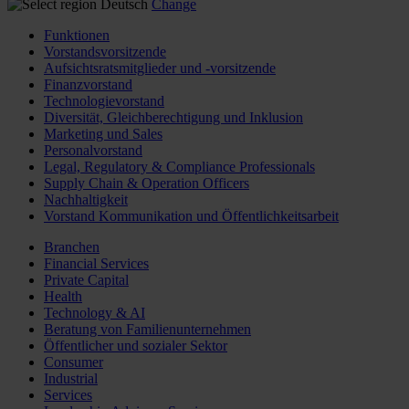
Deutsch
Change
Funktionen
Vorstandsvorsitzende
Aufsichtsratsmitglieder und -vorsitzende
Finanzvorstand
Technologievorstand
Diversität, Gleichberechtigung und Inklusion
Marketing und Sales
Personalvorstand
Legal, Regulatory & Compliance Professionals
Supply Chain & Operation Officers
Nachhaltigkeit
Vorstand Kommunikation und Öffentlichkeitsarbeit
Branchen
Financial Services
Private Capital
Health
Technology & AI
Beratung von Familienunternehmen
Öffentlicher und sozialer Sektor
Consumer
Industrial
Services