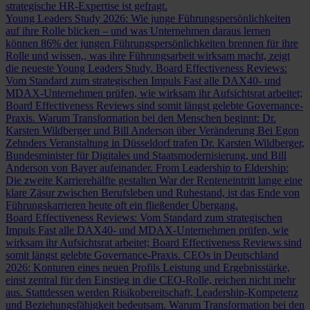
strategische HR-Expertise ist gefragt.
Young Leaders Study 2026: Wie junge Führungspersönlichkeiten
auf ihre Rolle blicken – und was Unternehmen daraus lernen
können
86% der jungen Führungspersönlichkeiten brennen für ihre
Rolle und wissen,, was ihre Führungsarbeit wirksam macht, zeigt
die neueste Young Leaders Study.
Board Effectiveness Reviews:
Vom Standard zum strategischen Impuls
Fast alle DAX40- und
MDAX-Unternehmen prüfen, wie wirksam ihr Aufsichtsrat arbeitet;
Board Effectiveness Reviews sind somit längst gelebte Governance-
Praxis.
Warum Transformation bei den Menschen beginnt: Dr.
Karsten Wildberger und Bill Anderson über Veränderung
Bei Egon
Zehnders Veranstaltung in Düsseldorf trafen Dr. Karsten Wildberger,
Bundesminister für Digitales und Staatsmodernisierung, und Bill
Anderson von Bayer aufeinander.
From Leadership to Eldership:
Die zweite Karrierehälfte gestalten
War der Renteneintritt lange eine
klare Zäsur zwischen Berufsleben und Ruhestand, ist das Ende von
Führungskarrieren heute oft ein fließender Übergang.
Board Effectiveness Reviews: Vom Standard zum strategischen
Impuls
Fast alle DAX40- und MDAX-Unternehmen prüfen, wie
wirksam ihr Aufsichtsrat arbeitet; Board Effectiveness Reviews sind
somit längst gelebte Governance-Praxis.
CEOs in Deutschland
2026: Konturen eines neuen Profils
Leistung und Ergebnisstärke,
einst zentral für den Einstieg in die CEO-Rolle, reichen nicht mehr
aus. Stattdessen werden Risikobereitschaft, Leadership-Kompetenz
und Beziehungsfähigkeit bedeutsam.
Warum Transformation bei den