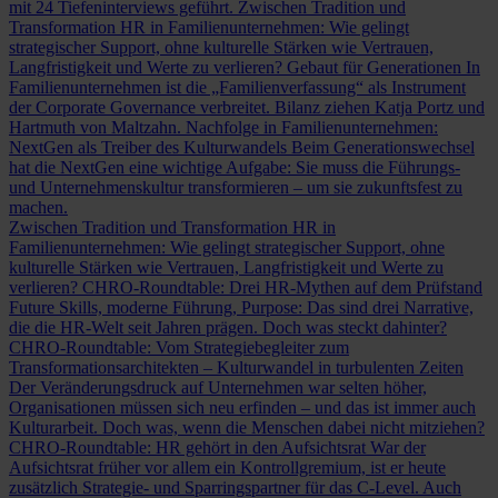
mit 24 Tiefeninterviews geführt.
Zwischen Tradition und
Transformation
HR in Familienunternehmen: Wie gelingt
strategischer Support, ohne kulturelle Stärken wie Vertrauen,
Langfristigkeit und Werte zu verlieren?
Gebaut für Generationen
In
Familienunternehmen ist die „Familienverfassung“ als Instrument
der Corporate Governance verbreitet. Bilanz ziehen Katja Portz und
Hartmuth von Maltzahn.
Nachfolge in Familienunternehmen:
NextGen als Treiber des Kulturwandels
Beim Generationswechsel
hat die NextGen eine wichtige Aufgabe: Sie muss die Führungs-
und Unternehmenskultur transformieren – um sie zukunftsfest zu
machen.
Zwischen Tradition und Transformation
HR in
Familienunternehmen: Wie gelingt strategischer Support, ohne
kulturelle Stärken wie Vertrauen, Langfristigkeit und Werte zu
verlieren?
CHRO-Roundtable: Drei HR-Mythen auf dem Prüfstand
Future Skills, moderne Führung, Purpose: Das sind drei Narrative,
die die HR-Welt seit Jahren prägen. Doch was steckt dahinter?
CHRO-Roundtable: Vom Strategiebegleiter zum
Transformationsarchitekten – Kulturwandel in turbulenten Zeiten
Der Veränderungsdruck auf Unternehmen war selten höher,
Organisationen müssen sich neu erfinden – und das ist immer auch
Kulturarbeit. Doch was, wenn die Menschen dabei nicht mitziehen?
CHRO-Roundtable: HR gehört in den Aufsichtsrat
War der
Aufsichtsrat früher vor allem ein Kontrollgremium, ist er heute
zusätzlich Strategie- und Sparringspartner für das C-Level. Auch