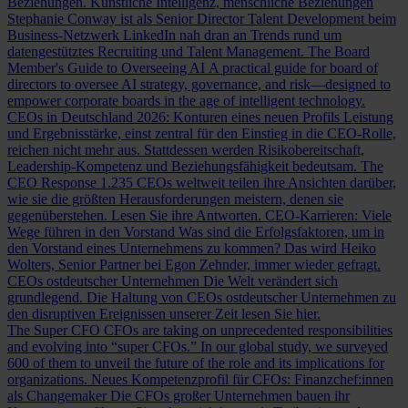
Beziehungen.
Künstliche Intelligenz, menschliche Beziehungen
Stephanie Conway ist als Senior Director Talent Development beim
Business-Netzwerk LinkedIn nah dran an Trends rund um
datengestütztes Recruiting und Talent Management.
The Board
Member's Guide to Overseeing AI
A practical guide for board of
directors to oversee AI strategy, governance, and risk—designed to
empower corporate boards in the age of intelligent technology.
CEOs in Deutschland 2026: Konturen eines neuen Profils
Leistung
und Ergebnisstärke, einst zentral für den Einstieg in die CEO-Rolle,
reichen nicht mehr aus. Stattdessen werden Risikobereitschaft,
Leadership-Kompetenz und Beziehungsfähigkeit bedeutsam.
The
CEO Response
1.235 CEOs weltweit teilen ihre Ansichten darüber,
wie sie die größten Herausforderungen meistern, denen sie
gegenüberstehen. Lesen Sie ihre Antworten.
CEO-Karrieren: Viele
Wege führen in den Vorstand
Was sind die Erfolgsfaktoren, um in
den Vorstand eines Unternehmens zu kommen? Das wird Heiko
Wolters, Senior Partner bei Egon Zehnder, immer wieder gefragt.
CEOs ostdeutscher Unternehmen
Die Welt verändert sich
grundlegend. Die Haltung von CEOs ostdeutscher Unternehmen zu
den disruptiven Ereignissen unserer Zeit lesen Sie hier.
The Super CFO
CFOs are taking on unprecedented responsibilities
and evolving into “super CFOs.” In our global study, we surveyed
600 of them to unveil the future of the role and its implications for
organizations.
Neues Kompetenzprofil für CFOs: Finanzchef:innen
als Changemaker
Die CFOs großer Unternehmen bauen ihr