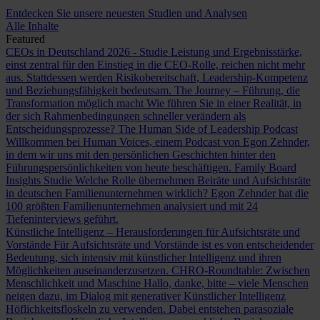
Entdecken Sie unsere neuesten Studien und Analysen
Alle Inhalte
Featured
CEOs in Deutschland 2026 - Studie
Leistung und Ergebnisstärke,
einst zentral für den Einstieg in die CEO-Rolle, reichen nicht mehr
aus. Stattdessen werden Risikobereitschaft, Leadership-Kompetenz
und Beziehungsfähigkeit bedeutsam.
The Journey – Führung, die
Transformation möglich macht
Wie führen Sie in einer Realität, in
der sich Rahmenbedingungen schneller verändern als
Entscheidungsprozesse?
The Human Side of Leadership Podcast
Willkommen bei Human Voices, einem Podcast von Egon Zehnder,
in dem wir uns mit den persönlichen Geschichten hinter den
Führungspersönlichkeiten von heute beschäftigen.
Family Board
Insights Studie
Welche Rolle übernehmen Beiräte und Aufsichtsräte
in deutschen Familienunternehmen wirklich? Egon Zehnder hat die
100 größten Familienunternehmen analysiert und mit 24
Tiefeninterviews geführt.
Künstliche Intelligenz – Herausforderungen für Aufsichtsräte und
Vorstände
Für Aufsichtsräte und Vorstände ist es von entscheidender
Bedeutung, sich intensiv mit künstlicher Intelligenz und ihren
Möglichkeiten auseinanderzusetzen.
CHRO-Roundtable: Zwischen
Menschlichkeit und Maschine
Hallo, danke, bitte – viele Menschen
neigen dazu, im Dialog mit generativer Künstlicher Intelligenz
Höflichkeitsfloskeln zu verwenden. Dabei entstehen parasoziale