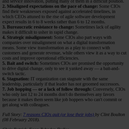
and service innovation, putting many of them in a difficult position.
2. Misaligned expectations on the pace of change:
Some CIOs
find their weaknesses exposed against accelerated timelines, in
which CEOs attuned to the rise of agile software development
expect results in 6 to 8 weeks rather than 6 to 12 months.
3. Bureaucratic resistance to change:
Sometimes lack of agility
makes it difficult to usher in rapid change.
4. Strategic misalignment:
Some CIOs also part ways with
companies over misalignment on what a digital transformation
means. Some view transformation as a play to connect with
customers and generate revenue, while others view it as a way to cut
costs and improve operational efficiencies.
5. Bait and switch:
Sometimes CIOs are promised the opportunity
to drive digital change, only to see it yanked away — a bait-and-
switch tactic.
6. Stagnation:
IT organization can stagnate with the same
leadership, particularly if that leader has not groomed successors.
7. Job hopping — or a lack of follow through:
Conversely, CIOs
who only last 12 to 24 months don't do themselves any favors
because it makes them seem like job hoppers who can't commit or
get along with colleagues.
Full Story:
7 reasons CIOs quit (or lose their jobs)
by Clint Boulton
(08 February 2018).