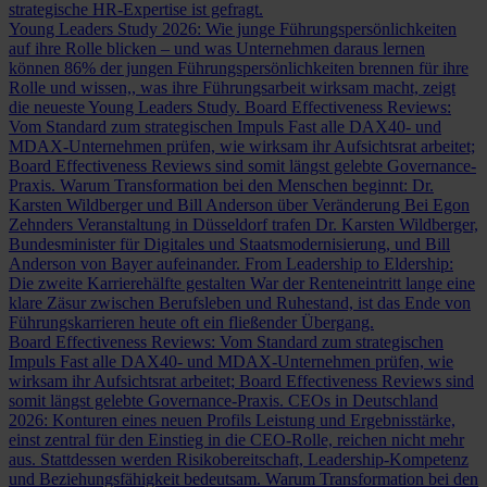
strategische HR-Expertise ist gefragt.
Young Leaders Study 2026: Wie junge Führungspersönlichkeiten
auf ihre Rolle blicken – und was Unternehmen daraus lernen
können
86% der jungen Führungspersönlichkeiten brennen für ihre
Rolle und wissen,, was ihre Führungsarbeit wirksam macht, zeigt
die neueste Young Leaders Study.
Board Effectiveness Reviews:
Vom Standard zum strategischen Impuls
Fast alle DAX40- und
MDAX-Unternehmen prüfen, wie wirksam ihr Aufsichtsrat arbeitet;
Board Effectiveness Reviews sind somit längst gelebte Governance-
Praxis.
Warum Transformation bei den Menschen beginnt: Dr.
Karsten Wildberger und Bill Anderson über Veränderung
Bei Egon
Zehnders Veranstaltung in Düsseldorf trafen Dr. Karsten Wildberger,
Bundesminister für Digitales und Staatsmodernisierung, und Bill
Anderson von Bayer aufeinander.
From Leadership to Eldership:
Die zweite Karrierehälfte gestalten
War der Renteneintritt lange eine
klare Zäsur zwischen Berufsleben und Ruhestand, ist das Ende von
Führungskarrieren heute oft ein fließender Übergang.
Board Effectiveness Reviews: Vom Standard zum strategischen
Impuls
Fast alle DAX40- und MDAX-Unternehmen prüfen, wie
wirksam ihr Aufsichtsrat arbeitet; Board Effectiveness Reviews sind
somit längst gelebte Governance-Praxis.
CEOs in Deutschland
2026: Konturen eines neuen Profils
Leistung und Ergebnisstärke,
einst zentral für den Einstieg in die CEO-Rolle, reichen nicht mehr
aus. Stattdessen werden Risikobereitschaft, Leadership-Kompetenz
und Beziehungsfähigkeit bedeutsam.
Warum Transformation bei den