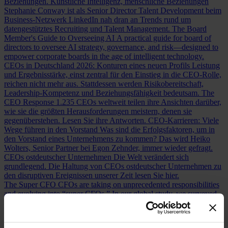
Beziehungen.
Künstliche Intelligenz, menschliche Beziehungen
Stephanie Conway ist als Senior Director Talent Development beim
Business-Netzwerk LinkedIn nah dran an Trends rund um
datengestütztes Recruiting und Talent Management.
The Board
Member's Guide to Overseeing AI
A practical guide for board of
directors to oversee AI strategy, governance, and risk—designed to
empower corporate boards in the age of intelligent technology.
CEOs in Deutschland 2026: Konturen eines neuen Profils
Leistung
und Ergebnisstärke, einst zentral für den Einstieg in die CEO-Rolle,
reichen nicht mehr aus. Stattdessen werden Risikobereitschaft,
Leadership-Kompetenz und Beziehungsfähigkeit bedeutsam.
The
CEO Response
1.235 CEOs weltweit teilen ihre Ansichten darüber,
wie sie die größten Herausforderungen meistern, denen sie
gegenüberstehen. Lesen Sie ihre Antworten.
CEO-Karrieren: Viele
Wege führen in den Vorstand
Was sind die Erfolgsfaktoren, um in
den Vorstand eines Unternehmens zu kommen? Das wird Heiko
Wolters, Senior Partner bei Egon Zehnder, immer wieder gefragt.
CEOs ostdeutscher Unternehmen
Die Welt verändert sich
grundlegend. Die Haltung von CEOs ostdeutscher Unternehmen zu
den disruptiven Ereignissen unserer Zeit lesen Sie hier.
The Super CFO
CFOs are taking on unprecedented responsibilities
and evolving into “super CFOs.” In our global study, we surveyed
600 of them to unveil the future of the role and its implications for
organizations.
Neues Kompetenzprofil für CFOs: Finanzchef:innen
als Changemaker
Die CFOs großer Unternehmen bauen ihr