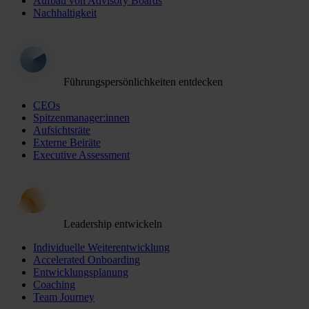
Aufbau von Advisory Boards
Nachhaltigkeit
Führungspersönlichkeiten entdecken
CEOs
Spitzenmanager:innen
Aufsichtsräte
Externe Beiräte
Executive Assessment
Leadership entwickeln
Individuelle Weiterentwicklung
Accelerated Onboarding
Entwicklungsplanung
Coaching
Team Journey