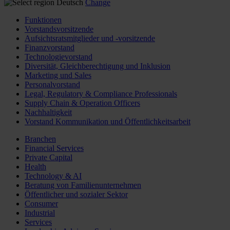
Deutsch
Change
Funktionen
Vorstandsvorsitzende
Aufsichtsratsmitglieder und -vorsitzende
Finanzvorstand
Technologievorstand
Diversität, Gleichberechtigung und Inklusion
Marketing und Sales
Personalvorstand
Legal, Regulatory & Compliance Professionals
Supply Chain & Operation Officers
Nachhaltigkeit
Vorstand Kommunikation und Öffentlichkeitsarbeit
Branchen
Financial Services
Private Capital
Health
Technology & AI
Beratung von Familienunternehmen
Öffentlicher und sozialer Sektor
Consumer
Industrial
Services