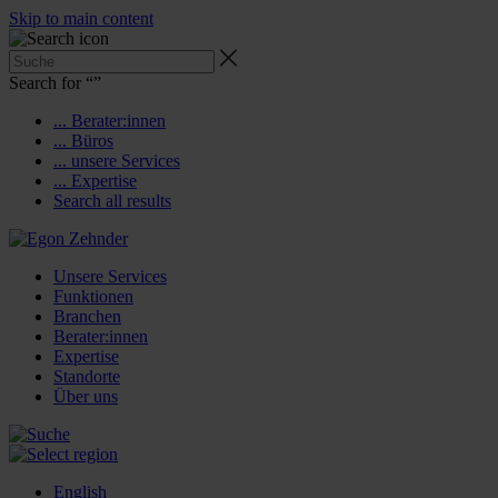
Skip to main content
Search for “
”
... Berater:innen
... Büros
... unsere Services
... Expertise
Search all results
Unsere Services
Funktionen
Branchen
Berater:innen
Expertise
Standorte
Über uns
English