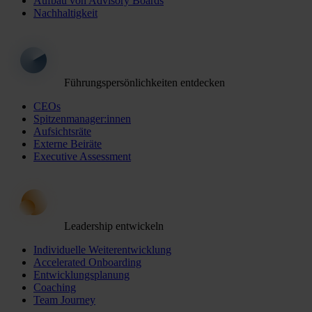
Aufbau von Advisory Boards
Nachhaltigkeit
Führungspersönlichkeiten entdecken
CEOs
Spitzenmanager:innen
Aufsichtsräte
Externe Beiräte
Executive Assessment
Leadership entwickeln
Individuelle Weiterentwicklung
Accelerated Onboarding
Entwicklungsplanung
Coaching
Team Journey