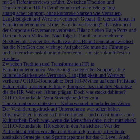
mit 24 Tiefeninterviews geführt.
Zwischen Tradition und
Transformation
HR in Familienunternehmen: Wie gelingt
strategischer Support, ohne kulturelle Stärken wie Vertrauen,
Langfristigkeit und Werte zu verlieren?
Gebaut für Generationen
In
Familienunternehmen ist die „Familienverfassung“ als Instrument
der Corporate Governance verbreitet. Bilanz ziehen Katja Portz und
Hartmuth von Maltzahn.
Nachfolge in Familienunternehmen:
NextGen als Treiber des Kulturwandels
Beim Generationswechsel
hat die NextGen eine wichtige Aufgabe: Sie muss die Führungs-
und Unternehmenskultur transformieren – um sie zukunftsfest zu
machen.
Zwischen Tradition und Transformation
HR in
Familienunternehmen: Wie gelingt strategischer Support, ohne
kulturelle Stärken wie Vertrauen, Langfristigkeit und Werte zu
verlieren?
CHRO-Roundtable: Drei HR-Mythen auf dem Prüfstand
Future Skills, moderne Führung, Purpose: Das sind drei Narrative,
die die HR-Welt seit Jahren prägen. Doch was steckt dahinter?
CHRO-Roundtable: Vom Strategiebegleiter zum
Transformationsarchitekten – Kulturwandel in turbulenten Zeiten
Der Veränderungsdruck auf Unternehmen war selten höher,
Organisationen müssen sich neu erfinden – und das ist immer auch
Kulturarbeit. Doch was, wenn die Menschen dabei nicht mitziehen?
CHRO-Roundtable: HR gehört in den Aufsichtsrat
War der
Aufsichtsrat früher vor allem ein Kontrollgremium, ist er heute
zusätzlich Strategie- und Sparringspartner für das C-Level. Auch