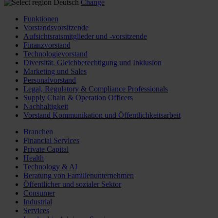
Deutsch
Change
Funktionen
Vorstandsvorsitzende
Aufsichtsratsmitglieder und -vorsitzende
Finanzvorstand
Technologievorstand
Diversität, Gleichberechtigung und Inklusion
Marketing und Sales
Personalvorstand
Legal, Regulatory & Compliance Professionals
Supply Chain & Operation Officers
Nachhaltigkeit
Vorstand Kommunikation und Öffentlichkeitsarbeit
Branchen
Financial Services
Private Capital
Health
Technology & AI
Beratung von Familienunternehmen
Öffentlicher und sozialer Sektor
Consumer
Industrial
Services