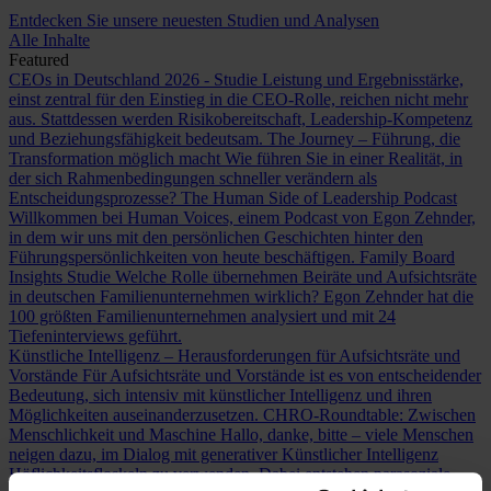
Entdecken Sie unsere neuesten Studien und Analysen
Alle Inhalte
Featured
CEOs in Deutschland 2026 - Studie
Leistung und Ergebnisstärke,
einst zentral für den Einstieg in die CEO-Rolle, reichen nicht mehr
aus. Stattdessen werden Risikobereitschaft, Leadership-Kompetenz
und Beziehungsfähigkeit bedeutsam.
The Journey – Führung, die
Transformation möglich macht
Wie führen Sie in einer Realität, in
der sich Rahmenbedingungen schneller verändern als
Entscheidungsprozesse?
The Human Side of Leadership Podcast
Willkommen bei Human Voices, einem Podcast von Egon Zehnder,
in dem wir uns mit den persönlichen Geschichten hinter den
Führungspersönlichkeiten von heute beschäftigen.
Family Board
Insights Studie
Welche Rolle übernehmen Beiräte und Aufsichtsräte
in deutschen Familienunternehmen wirklich? Egon Zehnder hat die
100 größten Familienunternehmen analysiert und mit 24
Tiefeninterviews geführt.
Künstliche Intelligenz – Herausforderungen für Aufsichtsräte und
Vorstände
Für Aufsichtsräte und Vorstände ist es von entscheidender
Bedeutung, sich intensiv mit künstlicher Intelligenz und ihren
Möglichkeiten auseinanderzusetzen.
CHRO-Roundtable: Zwischen
Menschlichkeit und Maschine
Hallo, danke, bitte – viele Menschen
neigen dazu, im Dialog mit generativer Künstlicher Intelligenz
Höflichkeitsfloskeln zu verwenden. Dabei entstehen parasoziale