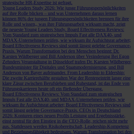
strategische HR-Expertise ist gefragt.
Young Leaders Study 2026: Wie junge Führungspersönlichkeiten
auf ihre Rolle blicken – und was Unternehmen daraus lernen
können
86% der jungen Führungspersönlichkeiten brennen für ihre
Rolle und wissen,, was ihre Führungsarbeit wirksam macht, zeigt
die neueste Young Leaders Study.
Board Effectiveness Reviews:
Vom Standard zum strategischen Impuls
Fast alle DAX40- und
MDAX-Unternehmen prüfen, wie wirksam ihr Aufsichtsrat arbeitet;
Board Effectiveness Reviews sind somit längst gelebte Governance-
Praxis.
Warum Transformation bei den Menschen beginnt: Dr.
Karsten Wildberger und Bill Anderson über Veränderung
Bei Egon
Zehnders Veranstaltung in Düsseldorf trafen Dr. Karsten Wildberger,
Bundesminister für Digitales und Staatsmodernisierung, und Bill
Anderson von Bayer aufeinander.
From Leadership to Eldership:
Die zweite Karrierehälfte gestalten
War der Renteneintritt lange eine
klare Zäsur zwischen Berufsleben und Ruhestand, ist das Ende von
Führungskarrieren heute oft ein fließender Übergang.
Board Effectiveness Reviews: Vom Standard zum strategischen
Impuls
Fast alle DAX40- und MDAX-Unternehmen prüfen, wie
wirksam ihr Aufsichtsrat arbeitet; Board Effectiveness Reviews sind
somit längst gelebte Governance-Praxis.
CEOs in Deutschland
2026: Konturen eines neuen Profils
Leistung und Ergebnisstärke,
einst zentral für den Einstieg in die CEO-Rolle, reichen nicht mehr
aus. Stattdessen werden Risikobereitschaft, Leadership-Kompetenz
und Beziehungsfähigkeit bedeutsam.
Warum Transformation bei den