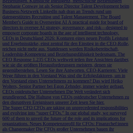
Beziehungen.
Künstliche Intelligenz, menschliche Beziehungen
Stephanie Conway ist als Senior Director Talent Development beim
Business-Netzwerk LinkedIn nah dran an Trends rund um
datengestütztes Recruiting und Talent Management.
The Board
Member's Guide to Overseeing AI
A practical guide for board of
directors to oversee AI strategy, governance, and risk—designed to
empower corporate boards in the age of intelligent technology.
CEOs in Deutschland 2026: Konturen eines neuen Profils
Leistung
und Ergebnisstärke, einst zentral für den Einstieg in die CEO-Rolle,
reichen nicht mehr aus. Stattdessen werden Risikobereitschaft,
Leadership-Kompetenz und Beziehungsfähigkeit bedeutsam.
The
CEO Response
1.235 CEOs weltweit teilen ihre Ansichten darüber,
wie sie die größten Herausforderungen meistern, denen sie
gegenüberstehen. Lesen Sie ihre Antworten.
CEO-Karrieren: Viele
Wege führen in den Vorstand
Was sind die Erfolgsfaktoren, um in
den Vorstand eines Unternehmens zu kommen? Das wird Heiko
Wolters, Senior Partner bei Egon Zehnder, immer wieder gefragt.
CEOs ostdeutscher Unternehmen
Die Welt verändert sich
grundlegend. Die Haltung von CEOs ostdeutscher Unternehmen zu
den disruptiven Ereignissen unserer Zeit lesen Sie hier.
The Super CFO
CFOs are taking on unprecedented responsibilities
and evolving into “super CFOs.” In our global study, we surveyed
600 of them to unveil the future of the role and its implications for
organizations.
Neues Kompetenzprofil für CFOs: Finanzchef:innen
als Changemaker
Die CFOs großer Unternehmen bauen ihr