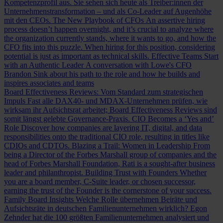
Kompetenzprofil aus. Sie sehen sich heute als Treiber:innen der
Unternehmenstransformation – und als Co-Leader auf Augenhöhe
mit den CEOs.
The New Playbook of CFOs
An assertive hiring
process doesn’t happen overnight, and it’s crucial to analyze where
the organization currently stands, where it wants to go, and how the
CFO fits into this puzzle. When hiring for this position, considering
potential is just as important as technical skills.
Effective Teams Start
with an Authentic Leader
A conversation with Lowe's CFO
Brandon Sink about his path to the role and how he builds and
inspires associates and teams
Board Effectiveness Reviews: Vom Standard zum strategischen
Impuls
Fast alle DAX40- und MDAX-Unternehmen prüfen, wie
wirksam ihr Aufsichtsrat arbeitet; Board Effectiveness Reviews sind
somit längst gelebte Governance-Praxis.
CIO Becomes a ‘Yes and’
Role
Discover how companies are layering IT, digital, and data
responsibilities onto the traditional CIO role, resulting in titles like
CDIOs and CDTOs.
Blazing a Trail: Women in Leadership
From
being a Director of the Forbes Marshall group of companies and the
head of Forbes Marshall Foundation, Rati is a sought-after business
leader and philanthropist.
Building Trust with Founders
Whether
you are a board member, C-Suite leader, or chosen successor,
earning the trust of the Founder is the cornerstone of your success.
Family Board Insights
Welche Rolle übernehmen Beiräte und
Aufsichtsräte in deutschen Familienunternehmen wirklich? Egon
Zehnder hat die 100 größten Familienunternehmen analysiert und