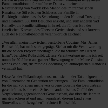
Familientraditionen fortzuführen: Da ist zum einen die
Restaurierung von Waddesdon Manor, des im französischen
Renaissance-Stil erbauten Schlosses der Familie in
Buckinghamshire, das als Schenkung an den National Trust ging
und alljährlich 350 000 Besucher anzieht, und zum anderen Yad
Hanadiv, die Familienstiftung in Israel, die für den Bau der
israelischen Knesset, des Obersten Gerichtshofs und seit kurzem
auch der Nationalbibliothek verantwortlich zeichnet.
„Vor allem meine inzwischen verstorbene Cousine, Mrs. James
Rothschild, hat mich stark geprägt. Sie hat mir die Verantwortung
für die beiden Projekte übertragen, die ihr wirklich am Herzen
lagen“, berichtet Rothschild. „Diese Verantwortung nehme ich seit
nunmehr 20 Jahren aus ganzer Überzeugung wahr. Meine Cousine
war es vor allem, die mir die Bedeutung philanthropischen Handelns
vermittelt hat.“
Diese Art der Philanthropie muss man sich in der Tat aneignen und
von Generation zu Generation weitertragen. „Die Familientradition,
für die mir vor allem meine verstorbene Cousine das Bewusstsein
geschärft hat, ist die eine Seite, die andere ist das Gefühl der
Verpflichtung gegenüber der Gemeinschaft, das über die Jahre in
mir gewachsen ist und mich veranlasst, diesem Land etwas
Sinnvolles zurückzugeben“, erläutert Rothschild.