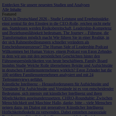
Entdecken Sie unsere neuesten Studien und Analysen
Alle Inhalte
Featured
CEOs in Deutschland 2026 - Studie
Leistung und Ergebnisstärke,
einst zentral für den Einstieg in die CEO-Rolle, reichen nicht mehr
aus. Stattdessen werden Risikobereitschaft, Leadership-Kompetenz
und Beziehungsfähigkeit bedeutsam.
The Journey – Führung, die
Transformation möglich macht
Wie führen Sie in einer Realität, in
der sich Rahmenbedingungen schneller verändern als
Entscheidungsprozesse?
The Human Side of Leadership Podcast
Willkommen bei Human Voices, einem Podcast von Egon Zehnder,
in dem wir uns mit den persönlichen Geschichten hinter den
Führungspersönlichkeiten von heute beschäftigen.
Family Board
Insights Studie
Welche Rolle übernehmen Beiräte und Aufsichtsräte
in deutschen Familienunternehmen wirklich? Egon Zehnder hat die
100 größten Familienunternehmen analysiert und mit 24
Tiefeninterviews geführt.
Künstliche Intelligenz – Herausforderungen für Aufsichtsräte und
Vorstände
Für Aufsichtsräte und Vorstände ist es von entscheidender
Bedeutung, sich intensiv mit künstlicher Intelligenz und ihren
Möglichkeiten auseinanderzusetzen.
CHRO-Roundtable: Zwischen
Menschlichkeit und Maschine
Hallo, danke, bitte – viele Menschen
neigen dazu, im Dialog mit generativer Künstlicher Intelligenz
Höflichkeitsfloskeln zu verwenden. Dabei entstehen parasoziale