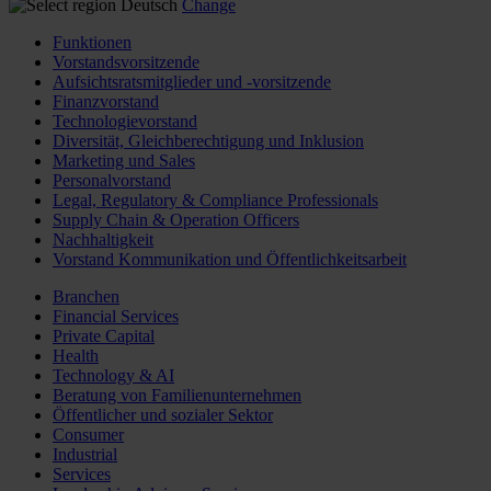
Deutsch
Change
Funktionen
Vorstandsvorsitzende
Aufsichtsratsmitglieder und -vorsitzende
Finanzvorstand
Technologievorstand
Diversität, Gleichberechtigung und Inklusion
Marketing und Sales
Personalvorstand
Legal, Regulatory & Compliance Professionals
Supply Chain & Operation Officers
Nachhaltigkeit
Vorstand Kommunikation und Öffentlichkeitsarbeit
Branchen
Financial Services
Private Capital
Health
Technology & AI
Beratung von Familienunternehmen
Öffentlicher und sozialer Sektor
Consumer
Industrial
Services