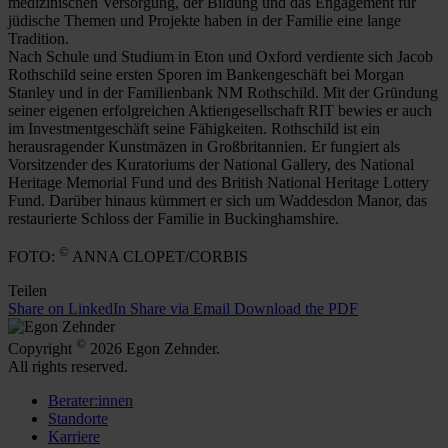
medizinischen Versorgung, der Bildung und das Engagement für
jüdische Themen und Projekte haben in der Familie eine lange
Tradition.
Nach Schule und Studium in Eton und Oxford verdiente sich Jacob
Rothschild seine ersten Sporen im Bankengeschäft bei Morgan
Stanley und in der Familienbank NM Rothschild. Mit der Gründung
seiner eigenen erfolgreichen Aktiengesellschaft RIT bewies er auch
im Investmentgeschäft seine Fähigkeiten. Rothschild ist ein
herausragender Kunstmäzen in Großbritannien. Er fungiert als
Vorsitzender des Kuratoriums der National Gallery, des National
Heritage Memorial Fund und des British National Heritage Lottery
Fund. Darüber hinaus kümmert er sich um Waddesdon Manor, das
restaurierte Schloss der Familie in Buckinghamshire.
©
FOTO:
ANNA CLOPET/CORBIS
Teilen
Share on LinkedIn
Share via Email
Download the PDF
©
Copyright
2026 Egon Zehnder.
All rights reserved.
Berater:innen
Standorte
Karriere