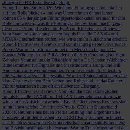
strategische HR-Expertise ist gefragt.
Young Leaders Study 2026: Wie junge Führungspersönlichkeiten
auf ihre Rolle blicken – und was Unternehmen daraus lernen
können
86% der jungen Führungspersönlichkeiten brennen für ihre
Rolle und wissen,, was ihre Führungsarbeit wirksam macht, zeigt
die neueste Young Leaders Study.
Board Effectiveness Reviews:
Vom Standard zum strategischen Impuls
Fast alle DAX40- und
MDAX-Unternehmen prüfen, wie wirksam ihr Aufsichtsrat arbeitet;
Board Effectiveness Reviews sind somit längst gelebte Governance-
Praxis.
Warum Transformation bei den Menschen beginnt: Dr.
Karsten Wildberger und Bill Anderson über Veränderung
Bei Egon
Zehnders Veranstaltung in Düsseldorf trafen Dr. Karsten Wildberger,
Bundesminister für Digitales und Staatsmodernisierung, und Bill
Anderson von Bayer aufeinander.
From Leadership to Eldership:
Die zweite Karrierehälfte gestalten
War der Renteneintritt lange eine
klare Zäsur zwischen Berufsleben und Ruhestand, ist das Ende von
Führungskarrieren heute oft ein fließender Übergang.
Board Effectiveness Reviews: Vom Standard zum strategischen
Impuls
Fast alle DAX40- und MDAX-Unternehmen prüfen, wie
wirksam ihr Aufsichtsrat arbeitet; Board Effectiveness Reviews sind
somit längst gelebte Governance-Praxis.
CEOs in Deutschland
2026: Konturen eines neuen Profils
Leistung und Ergebnisstärke,
einst zentral für den Einstieg in die CEO-Rolle, reichen nicht mehr
aus. Stattdessen werden Risikobereitschaft, Leadership-Kompetenz
und Beziehungsfähigkeit bedeutsam.
Warum Transformation bei den