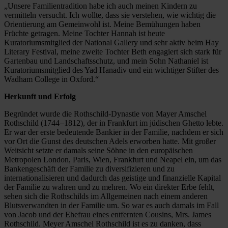
„Unsere Familientradition habe ich auch meinen Kindern zu
vermitteln versucht. Ich wollte, dass sie verstehen, wie wichtig die
Orientierung am Gemeinwohl ist. Meine Bemühungen haben
Früchte getragen. Meine Tochter Hannah ist heute
Kuratoriumsmitglied der National Gallery und sehr aktiv beim Hay
Literary Festival, meine zweite Tochter Beth engagiert sich stark für
Gartenbau und Landschaftsschutz, und mein Sohn Nathaniel ist
Kuratoriumsmitglied des Yad Hanadiv und ein wichtiger Stifter des
Wadham College in Oxford.“
Herkunft und Erfolg
Begründet wurde die Rothschild-Dynastie von Mayer Amschel
Rothschild (1744 –1812), der in Frankfurt im jüdischen Ghetto lebte.
Er war der erste bedeutende Bankier in der Familie, nachdem er sich
vor Ort die Gunst des deutschen Adels erworben hatte. Mit großer
Weitsicht setzte er damals seine Söhne in den europäischen
Metropolen London, Paris, Wien, Frankfurt und Neapel ein, um das
Bankengeschäft der Familie zu diversifizieren und zu
internationalisieren und dadurch das geistige und finanzielle Kapital
der Familie zu wahren und zu mehren. Wo ein direkter Erbe fehlt,
sehen sich die Rothschilds im Allgemeinen nach einem anderen
Blutsverwandten in der Familie um. So war es auch damals im Fall
von Jacob und der Ehefrau eines entfernten Cousins, Mrs. James
Rothschild. Meyer Amschel Rothschild ist es zu danken, dass