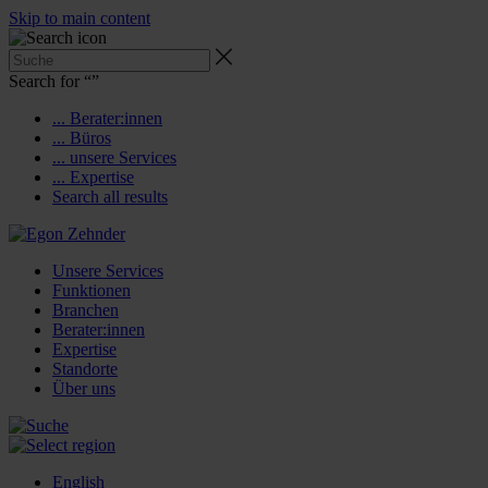
Skip to main content
Search for “
”
... Berater:innen
... Büros
... unsere Services
... Expertise
Search all results
Unsere Services
Funktionen
Branchen
Berater:innen
Expertise
Standorte
Über uns
English