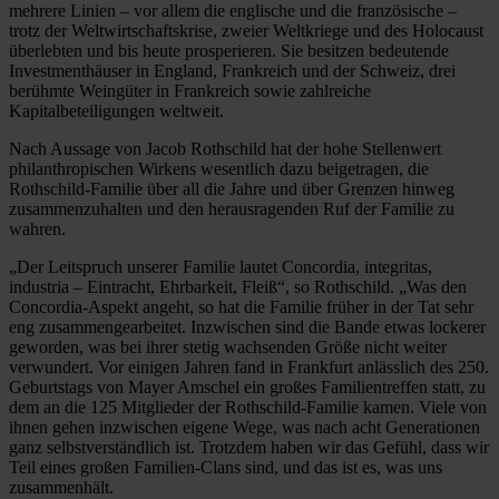
mehrere Linien – vor allem die englische und die französische –
trotz der Weltwirtschaftskrise, zweier Weltkriege und des Holocaust
überlebten und bis heute prosperieren. Sie besitzen bedeutende
Investmenthäuser in England, Frankreich und der Schweiz, drei
berühmte Weingüter in Frankreich sowie zahlreiche
Kapitalbeteiligungen weltweit.
Nach Aussage von Jacob Rothschild hat der hohe Stellenwert
philanthropischen Wirkens wesentlich dazu beigetragen, die
Rothschild-Familie über all die Jahre und über Grenzen hinweg
zusammenzuhalten und den herausragenden Ruf der Familie zu
wahren.
„Der Leitspruch unserer Familie lautet Concordia, integritas,
industria – Eintracht, Ehrbarkeit, Fleiß“, so Rothschild. „Was den
Concordia-Aspekt angeht, so hat die Familie früher in der Tat sehr
eng zusammengearbeitet. Inzwischen sind die Bande etwas lockerer
geworden, was bei ihrer stetig wachsenden Größe nicht weiter
verwundert. Vor einigen Jahren fand in Frankfurt anlässlich des 250.
Geburtstags von Mayer Amschel ein großes Familientreffen statt, zu
dem an die 125 Mitglieder der Rothschild-Familie kamen. Viele von
ihnen gehen inzwischen eigene Wege, was nach acht Generationen
ganz selbstverständlich ist. Trotzdem haben wir das Gefühl, dass wir
Teil eines großen Familien-Clans sind, und das ist es, was uns
zusammenhält.