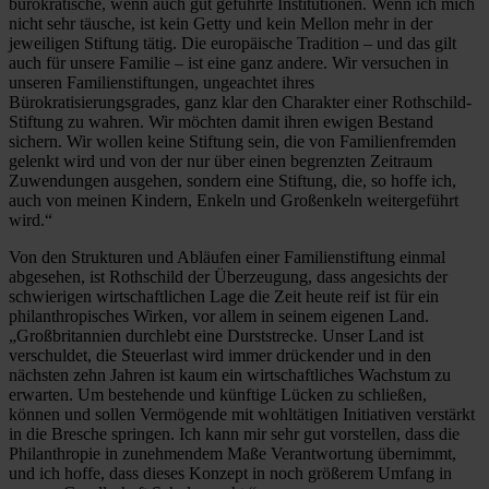
bürokratische, wenn auch gut geführte Institutionen. Wenn ich mich
nicht sehr täusche, ist kein Getty und kein Mellon mehr in der
jeweiligen Stiftung tätig. Die europäische Tradition – und das gilt
auch für unsere Familie – ist eine ganz andere. Wir versuchen in
unseren Familienstiftungen, ungeachtet ihres
Bürokratisierungsgrades, ganz klar den Charakter einer Rothschild-
Stiftung zu wahren. Wir möchten damit ihren ewigen Bestand
sichern. Wir wollen keine Stiftung sein, die von Familienfremden
gelenkt wird und von der nur über einen begrenzten Zeitraum
Zuwendungen ausgehen, sondern eine Stiftung, die, so hoffe ich,
auch von meinen Kindern, Enkeln und Großenkeln weitergeführt
wird.“
Von den Strukturen und Abläufen einer Familienstiftung einmal
abgesehen, ist Rothschild der Überzeugung, dass angesichts der
schwierigen wirtschaftlichen Lage die Zeit heute reif ist für ein
philanthropisches Wirken, vor allem in seinem eigenen Land.
„Großbritannien durchlebt eine Durststrecke. Unser Land ist
verschuldet, die Steuerlast wird immer drückender und in den
nächsten zehn Jahren ist kaum ein wirtschaftliches Wachstum zu
erwarten. Um bestehende und künftige Lücken zu schließen,
können und sollen Vermögende mit wohltätigen Initiativen verstärkt
in die Bresche springen. Ich kann mir sehr gut vorstellen, dass die
Philanthropie in zunehmendem Maße Verantwortung übernimmt,
und ich hoffe, dass dieses Konzept in noch größerem Umfang in