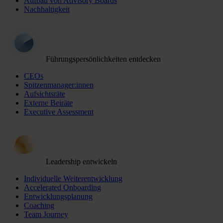
Aufbau von Advisory Boards
Nachhaltigkeit
Führungspersönlichkeiten entdecken
CEOs
Spitzenmanager:innen
Aufsichtsräte
Externe Beiräte
Executive Assessment
Leadership entwickeln
Individuelle Weiterentwicklung
Accelerated Onboarding
Entwicklungsplanung
Coaching
Team Journey