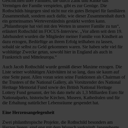
Geschichten über Familien, die durch Zank und Ränke das
Vermögen der Familie verspielen, gibt es zur Genüge. Die
Rothschilds hingegen sind nicht nur ein gutes Beispiel für familiären
Zusammenhalt, sondern auch dafür, wie dieser Zusammenhalt durch
ein gemeinsames Werteverständnis gestärkt werden kann.
„Philanthropie hat viel mit den Werten in unserer Familie zu tun“,
erläutert Rothschild im FOCUS-Interview. „Vor allem seit dem 19.
Jahrhundert wurden die Mitglieder meiner Familie von Kindheit an
dazu erzogen, Bedürftige an ihrem Erfolg teilhaben zu lassen,
sobald sie selbst zu Geld gekommen waren. Sie haben sehr viel für
wohltätige Zwecke getan, sowohl hier in England als auch in
Frankreich und Mitteleuropa.“
Auch Jacob Rothschild wurde gemäß dieser Maxime erzogen. Die
Liste seiner wohltätigen Aktivitäten ist so lang, dass sie kaum auf
eine Seite passt. Allen voran seien seine Funktionen als Chairman of
the Trustees of the National Gallery, als Vorsitzender des National
Heritage Memorial Fund sowie des British National Heritage
Lottery Fund genannt, der bis dato mehr als 1,3 Milliarden Euro für
Nationalparks, historische Kirchen, Museen, Kathedralen und für
die Erhaltung natürlicher Lebensräume gespendet hat.
Eine Herzensangelegenheit
Zwei philanthropische Projekte, die Rothschild besonders am
Herzen liegen, sind eng mit dem Wunsch verknüpft, langgehegte