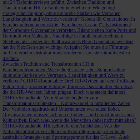
mit 24 Tiefeninterviews geführt.
Zwischen Tradition und
Transformation
HR in Familienunternehmen: Wie gelingt
strategischer Support, ohne kulturelle Stärken wie Vertrauen,
Langfristigkeit und Werte zu verlieren?
Gebaut für Generationen
In
Familienunternehmen ist die „Familienverfassung“ als Instrument
der Corporate Governance verbreitet. Bilanz ziehen Katja Portz und
Hartmuth von Maltzahn.
Nachfolge in Familienunternehmen:
NextGen als Treiber des Kulturwandels
Beim Generationswechsel
hat die NextGen eine wichtige Aufgabe: Sie muss die Führungs-
und Unternehmenskultur transformieren – um sie zukunftsfest zu
machen.
Zwischen Tradition und Transformation
HR in
Familienunternehmen: Wie gelingt strategischer Support, ohne
kulturelle Stärken wie Vertrauen, Langfristigkeit und Werte zu
verlieren?
CHRO-Roundtable: Drei HR-Mythen auf dem Prüfstand
Future Skills, moderne Führung, Purpose: Das sind drei Narrative,
die die HR-Welt seit Jahren prägen. Doch was steckt dahinter?
CHRO-Roundtable: Vom Strategiebegleiter zum
Transformationsarchitekten – Kulturwandel in turbulenten Zeiten
Der Veränderungsdruck auf Unternehmen war selten höher,
Organisationen müssen sich neu erfinden – und das ist immer auch
Kulturarbeit. Doch was, wenn die Menschen dabei nicht mitziehen?
CHRO-Roundtable: HR gehört in den Aufsichtsrat
War der
Aufsichtsrat früher vor allem ein Kontrollgremium, ist er heute
zusätzlich Strategie- und Sparringspartner für das C-Level. Auch