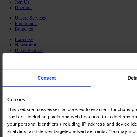
Join Us
Über uns
Unsere Services
Funktionen
Branchen
Expertise
Newsroom
Unser Podcast
Social Media
LinkedIn
YouTube
Consent
Deta
Instagram
Kontakt
Cookies
Impressum
Haftungsausschluss
This website uses essential cookies to ensure it functions prope
Datenschutz
trackers, including pixels and web beacons, to collect and sha
Unsere Leitlinien
your personal identifiers (including IP address and device id
Cookie Policy
analytics, and deliver targeted advertisements. You may modi
Changing language