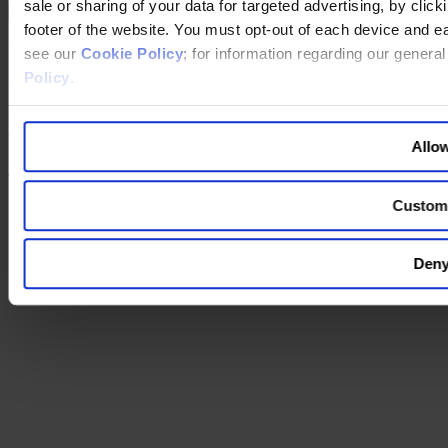
sale or sharing of your data for targeted advertising, by clic
footer of the website. You must opt-out of each device and e
You are switching to an alternate language version of the Egon
see our
Cookie Policy
; for information regarding our genera
Zehnder website. The page you are currently on does not have a
Policy
.
translated version. If you continue, you will be taken to the alternate
language home page.
Continue to the
website
Allow
Back to top
Custom
Deny