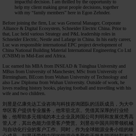
impactful decision. I am thrilled by the opportunity to
help my client making great people decisions, together
with my “family members” here in Egon Zehnder.
Before joining the firm, Luc was General Manager, Corporate
Alliance & Digital Ecosystem, Schneider Electric China. Prior to
that, Luc held various Strategy and P&L leadership roles in
Schneider Electric, Nestle and Lafarge in China. In his early career,
Luc was responsible international EPC project development of
China National Building Material International Engineering Co Ltd
(CNBM) in Mid-East and Africa.
Luc earned his MBA from INSEAD & Tsinghua University and
MBus from University of Manchester, MSc from University of
Birmingham, BEcom from Wuhan University of Technology and
also Law Diploma from Wuhan University. Outside of work, he
loves reading history books, playing football and travelling with his
wife and two children.
刘昱是亿康先达工业咨询与科技咨询团队的活跃成员，为大中
华区客户提供专业服务，他常驻北京。凭借其深厚的行业经
验，他帮助多元领域的本土企业及跨国公司判明和发展优秀高
管人才，其出色能力倍受客户赞赏。刘昱在中国共同带领机械
与自动化行业的客户工作。同时，作为全球能源业务小组的核
心成员，刘昱还带领中国的能源业务聚焦于服务能源转型相关