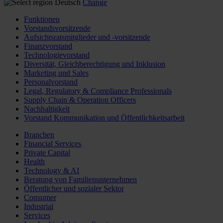
Deutsch
Change
Funktionen
Vorstandsvorsitzende
Aufsichtsratsmitglieder und -vorsitzende
Finanzvorstand
Technologievorstand
Diversität, Gleichberechtigung und Inklusion
Marketing und Sales
Personalvorstand
Legal, Regulatory & Compliance Professionals
Supply Chain & Operation Officers
Nachhaltigkeit
Vorstand Kommunikation und Öffentlichkeitsarbeit
Branchen
Financial Services
Private Capital
Health
Technology & AI
Beratung von Familienunternehmen
Öffentlicher und sozialer Sektor
Consumer
Industrial
Services