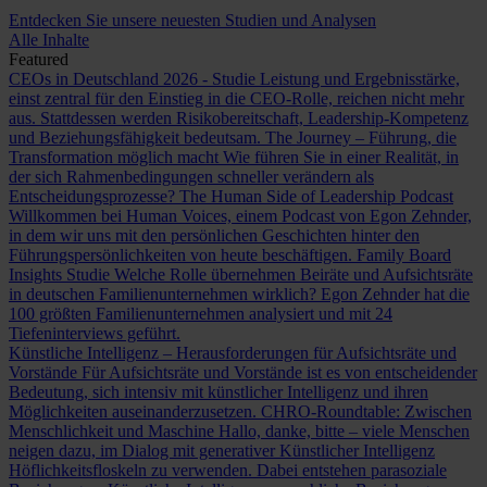
Entdecken Sie unsere neuesten Studien und Analysen
Alle Inhalte
Featured
CEOs in Deutschland 2026 - Studie
Leistung und Ergebnisstärke,
einst zentral für den Einstieg in die CEO-Rolle, reichen nicht mehr
aus. Stattdessen werden Risikobereitschaft, Leadership-Kompetenz
und Beziehungsfähigkeit bedeutsam.
The Journey – Führung, die
Transformation möglich macht
Wie führen Sie in einer Realität, in
der sich Rahmenbedingungen schneller verändern als
Entscheidungsprozesse?
The Human Side of Leadership Podcast
Willkommen bei Human Voices, einem Podcast von Egon Zehnder,
in dem wir uns mit den persönlichen Geschichten hinter den
Führungspersönlichkeiten von heute beschäftigen.
Family Board
Insights Studie
Welche Rolle übernehmen Beiräte und Aufsichtsräte
in deutschen Familienunternehmen wirklich? Egon Zehnder hat die
100 größten Familienunternehmen analysiert und mit 24
Tiefeninterviews geführt.
Künstliche Intelligenz – Herausforderungen für Aufsichtsräte und
Vorstände
Für Aufsichtsräte und Vorstände ist es von entscheidender
Bedeutung, sich intensiv mit künstlicher Intelligenz und ihren
Möglichkeiten auseinanderzusetzen.
CHRO-Roundtable: Zwischen
Menschlichkeit und Maschine
Hallo, danke, bitte – viele Menschen
neigen dazu, im Dialog mit generativer Künstlicher Intelligenz
Höflichkeitsfloskeln zu verwenden. Dabei entstehen parasoziale