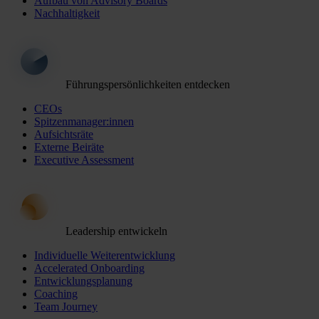
Aufbau von Advisory Boards
Nachhaltigkeit
Führungspersönlichkeiten entdecken
CEOs
Spitzenmanager:innen
Aufsichtsräte
Externe Beiräte
Executive Assessment
Leadership entwickeln
Individuelle Weiterentwicklung
Accelerated Onboarding
Entwicklungsplanung
Coaching
Team Journey