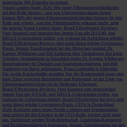
strategische HR-Expertise ist gefragt.
Young Leaders Study 2026: Wie junge Führungspersönlichkeiten
auf ihre Rolle blicken – und was Unternehmen daraus lernen
können
86% der jungen Führungspersönlichkeiten brennen für ihre
Rolle und wissen,, was ihre Führungsarbeit wirksam macht, zeigt
die neueste Young Leaders Study.
Board Effectiveness Reviews:
Vom Standard zum strategischen Impuls
Fast alle DAX40- und
MDAX-Unternehmen prüfen, wie wirksam ihr Aufsichtsrat arbeitet;
Board Effectiveness Reviews sind somit längst gelebte Governance-
Praxis.
Warum Transformation bei den Menschen beginnt: Dr.
Karsten Wildberger und Bill Anderson über Veränderung
Bei Egon
Zehnders Veranstaltung in Düsseldorf trafen Dr. Karsten Wildberger,
Bundesminister für Digitales und Staatsmodernisierung, und Bill
Anderson von Bayer aufeinander.
From Leadership to Eldership:
Die zweite Karrierehälfte gestalten
War der Renteneintritt lange eine
klare Zäsur zwischen Berufsleben und Ruhestand, ist das Ende von
Führungskarrieren heute oft ein fließender Übergang.
Board Effectiveness Reviews: Vom Standard zum strategischen
Impuls
Fast alle DAX40- und MDAX-Unternehmen prüfen, wie
wirksam ihr Aufsichtsrat arbeitet; Board Effectiveness Reviews sind
somit längst gelebte Governance-Praxis.
CEOs in Deutschland
2026: Konturen eines neuen Profils
Leistung und Ergebnisstärke,
einst zentral für den Einstieg in die CEO-Rolle, reichen nicht mehr
aus. Stattdessen werden Risikobereitschaft, Leadership-Kompetenz
und Beziehungsfähigkeit bedeutsam.
Warum Transformation bei den