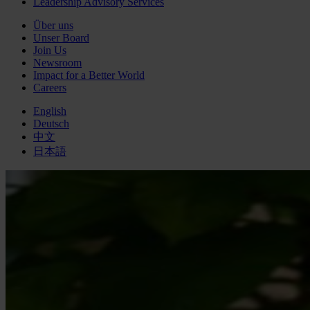
Leadership Advisory Services
Über uns
Unser Board
Join Us
Newsroom
Impact for a Better World
Careers
English
Deutsch
中文
日本語