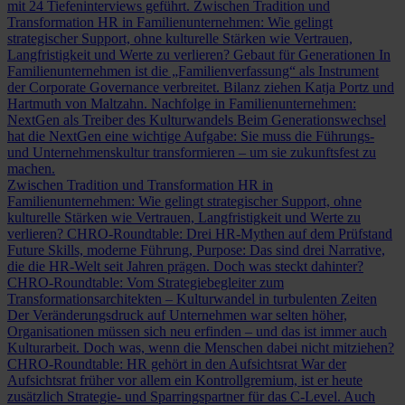
mit 24 Tiefeninterviews geführt.
Zwischen Tradition und
Transformation
HR in Familienunternehmen: Wie gelingt
strategischer Support, ohne kulturelle Stärken wie Vertrauen,
Langfristigkeit und Werte zu verlieren?
Gebaut für Generationen
In
Familienunternehmen ist die „Familienverfassung“ als Instrument
der Corporate Governance verbreitet. Bilanz ziehen Katja Portz und
Hartmuth von Maltzahn.
Nachfolge in Familienunternehmen:
NextGen als Treiber des Kulturwandels
Beim Generationswechsel
hat die NextGen eine wichtige Aufgabe: Sie muss die Führungs-
und Unternehmenskultur transformieren – um sie zukunftsfest zu
machen.
Zwischen Tradition und Transformation
HR in
Familienunternehmen: Wie gelingt strategischer Support, ohne
kulturelle Stärken wie Vertrauen, Langfristigkeit und Werte zu
verlieren?
CHRO-Roundtable: Drei HR-Mythen auf dem Prüfstand
Future Skills, moderne Führung, Purpose: Das sind drei Narrative,
die die HR-Welt seit Jahren prägen. Doch was steckt dahinter?
CHRO-Roundtable: Vom Strategiebegleiter zum
Transformationsarchitekten – Kulturwandel in turbulenten Zeiten
Der Veränderungsdruck auf Unternehmen war selten höher,
Organisationen müssen sich neu erfinden – und das ist immer auch
Kulturarbeit. Doch was, wenn die Menschen dabei nicht mitziehen?
CHRO-Roundtable: HR gehört in den Aufsichtsrat
War der
Aufsichtsrat früher vor allem ein Kontrollgremium, ist er heute
zusätzlich Strategie- und Sparringspartner für das C-Level. Auch