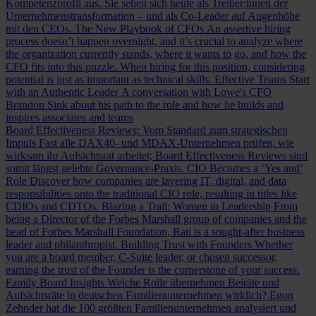
Kompetenzprofil aus. Sie sehen sich heute als Treiber:innen der
Unternehmenstransformation – und als Co-Leader auf Augenhöhe
mit den CEOs.
The New Playbook of CFOs
An assertive hiring
process doesn’t happen overnight, and it’s crucial to analyze where
the organization currently stands, where it wants to go, and how the
CFO fits into this puzzle. When hiring for this position, considering
potential is just as important as technical skills.
Effective Teams Start
with an Authentic Leader
A conversation with Lowe's CFO
Brandon Sink about his path to the role and how he builds and
inspires associates and teams
Board Effectiveness Reviews: Vom Standard zum strategischen
Impuls
Fast alle DAX40- und MDAX-Unternehmen prüfen, wie
wirksam ihr Aufsichtsrat arbeitet; Board Effectiveness Reviews sind
somit längst gelebte Governance-Praxis.
CIO Becomes a ‘Yes and’
Role
Discover how companies are layering IT, digital, and data
responsibilities onto the traditional CIO role, resulting in titles like
CDIOs and CDTOs.
Blazing a Trail: Women in Leadership
From
being a Director of the Forbes Marshall group of companies and the
head of Forbes Marshall Foundation, Rati is a sought-after business
leader and philanthropist.
Building Trust with Founders
Whether
you are a board member, C-Suite leader, or chosen successor,
earning the trust of the Founder is the cornerstone of your success.
Family Board Insights
Welche Rolle übernehmen Beiräte und
Aufsichtsräte in deutschen Familienunternehmen wirklich? Egon
Zehnder hat die 100 größten Familienunternehmen analysiert und