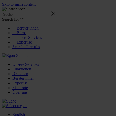
Skip to main content
Search for “
”
... Berater:innen
... Büros
... unsere Services
... Expertise
Search all results
Unsere Services
Funktionen
Branchen
Berater:innen
Expertise
Standorte
Über uns
English