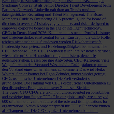
Beziehungen.
Künstliche Intelligenz, menschliche Beziehungen
Stephanie Conway ist als Senior Director Talent Development beim
Business-Netzwerk LinkedIn nah dran an Trends rund um
datengestütztes Recruiting und Talent Management.
The Board
Member's Guide to Overseeing AI
A practical guide for board of
directors to oversee AI strategy, governance, and risk—designed to
empower corporate boards in the age of intelligent technology.
CEOs in Deutschland 2026: Konturen eines neuen Profils
Leistung
und Ergebnisstärke, einst zentral für den Einstieg in die CEO-Rolle,
reichen nicht mehr aus. Stattdessen werden Risikobereitschaft,
Leadership-Kompetenz und Beziehungsfähigkeit bedeutsam.
The
CEO Response
1.235 CEOs weltweit teilen ihre Ansichten darüber,
wie sie die größten Herausforderungen meistern, denen sie
gegenüberstehen. Lesen Sie ihre Antworten.
CEO-Karrieren: Viele
Wege führen in den Vorstand
Was sind die Erfolgsfaktoren, um in
den Vorstand eines Unternehmens zu kommen? Das wird Heiko
Wolters, Senior Partner bei Egon Zehnder, immer wieder gefragt.
CEOs ostdeutscher Unternehmen
Die Welt verändert sich
grundlegend. Die Haltung von CEOs ostdeutscher Unternehmen zu
den disruptiven Ereignissen unserer Zeit lesen Sie hier.
The Super CFO
CFOs are taking on unprecedented responsibilities
and evolving into “super CFOs.” In our global study, we surveyed
600 of them to unveil the future of the role and its implications for
organizations.
Neues Kompetenzprofil für CFOs: Finanzchef:innen
als Changemaker
Die CFOs großer Unternehmen bauen ihr