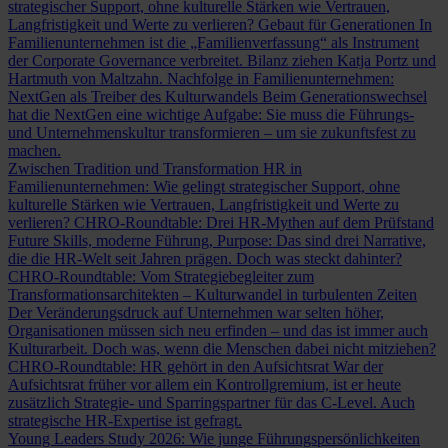
strategischer Support, ohne kulturelle Stärken wie Vertrauen,
Langfristigkeit und Werte zu verlieren?
Gebaut für Generationen
In
Familienunternehmen ist die „Familienverfassung“ als Instrument
der Corporate Governance verbreitet. Bilanz ziehen Katja Portz und
Hartmuth von Maltzahn.
Nachfolge in Familienunternehmen:
NextGen als Treiber des Kulturwandels
Beim Generationswechsel
hat die NextGen eine wichtige Aufgabe: Sie muss die Führungs-
und Unternehmenskultur transformieren – um sie zukunftsfest zu
machen.
Zwischen Tradition und Transformation
HR in
Familienunternehmen: Wie gelingt strategischer Support, ohne
kulturelle Stärken wie Vertrauen, Langfristigkeit und Werte zu
verlieren?
CHRO-Roundtable: Drei HR-Mythen auf dem Prüfstand
Future Skills, moderne Führung, Purpose: Das sind drei Narrative,
die die HR-Welt seit Jahren prägen. Doch was steckt dahinter?
CHRO-Roundtable: Vom Strategiebegleiter zum
Transformationsarchitekten – Kulturwandel in turbulenten Zeiten
Der Veränderungsdruck auf Unternehmen war selten höher,
Organisationen müssen sich neu erfinden – und das ist immer auch
Kulturarbeit. Doch was, wenn die Menschen dabei nicht mitziehen?
CHRO-Roundtable: HR gehört in den Aufsichtsrat
War der
Aufsichtsrat früher vor allem ein Kontrollgremium, ist er heute
zusätzlich Strategie- und Sparringspartner für das C-Level. Auch
strategische HR-Expertise ist gefragt.
Young Leaders Study 2026: Wie junge Führungspersönlichkeiten