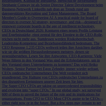
Beziehungen.
Künstliche Intelligenz, menschliche Beziehungen
Stephanie Conway ist als Senior Director Talent Development beim
Business-Netzwerk LinkedIn nah dran an Trends rund um
datengestütztes Recruiting und Talent Management.
The Board
Member's Guide to Overseeing AI
A practical guide for board of
directors to oversee AI strategy, governance, and risk—designed to
empower corporate boards in the age of intelligent technology.
CEOs in Deutschland 2026: Konturen eines neuen Profils
Leistung
und Ergebnisstärke, einst zentral für den Einstieg in die CEO-Rolle,
reichen nicht mehr aus. Stattdessen werden Risikobereitschaft,
Leadership-Kompetenz und Beziehungsfähigkeit bedeutsam.
The
CEO Response
1.235 CEOs weltweit teilen ihre Ansichten darüber,
wie sie die größten Herausforderungen meistern, denen sie
gegenüberstehen. Lesen Sie ihre Antworten.
CEO-Karrieren: Viele
Wege führen in den Vorstand
Was sind die Erfolgsfaktoren, um in
den Vorstand eines Unternehmens zu kommen? Das wird Heiko
Wolters, Senior Partner bei Egon Zehnder, immer wieder gefragt.
CEOs ostdeutscher Unternehmen
Die Welt verändert sich
grundlegend. Die Haltung von CEOs ostdeutscher Unternehmen zu
den disruptiven Ereignissen unserer Zeit lesen Sie hier.
The Super CFO
CFOs are taking on unprecedented responsibilities
and evolving into “super CFOs.” In our global study, we surveyed
600 of them to unveil the future of the role and its implications for
organizations.
From CFO to CEO
Most CFOs aspire to be CEOs—
either right now or in the future. But a few steps may remain to get