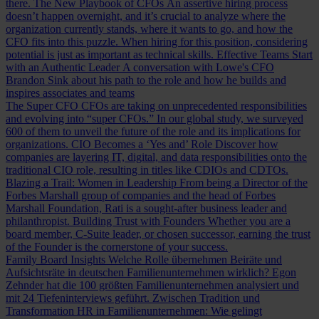
there.
The New Playbook of CFOs
An assertive hiring process
doesn’t happen overnight, and it’s crucial to analyze where the
organization currently stands, where it wants to go, and how the
CFO fits into this puzzle. When hiring for this position, considering
potential is just as important as technical skills.
Effective Teams Start
with an Authentic Leader
A conversation with Lowe's CFO
Brandon Sink about his path to the role and how he builds and
inspires associates and teams
The Super CFO
CFOs are taking on unprecedented responsibilities
and evolving into “super CFOs.” In our global study, we surveyed
600 of them to unveil the future of the role and its implications for
organizations.
CIO Becomes a ‘Yes and’ Role
Discover how
companies are layering IT, digital, and data responsibilities onto the
traditional CIO role, resulting in titles like CDIOs and CDTOs.
Blazing a Trail: Women in Leadership
From being a Director of the
Forbes Marshall group of companies and the head of Forbes
Marshall Foundation, Rati is a sought-after business leader and
philanthropist.
Building Trust with Founders
Whether you are a
board member, C-Suite leader, or chosen successor, earning the trust
of the Founder is the cornerstone of your success.
Family Board Insights
Welche Rolle übernehmen Beiräte und
Aufsichtsräte in deutschen Familienunternehmen wirklich? Egon
Zehnder hat die 100 größten Familienunternehmen analysiert und
mit 24 Tiefeninterviews geführt.
Zwischen Tradition und
Transformation
HR in Familienunternehmen: Wie gelingt