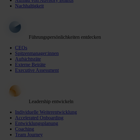
Aufbau von Advisory Boards
Nachhaltigkeit
Führungspersönlichkeiten entdecken
CEOs
Spitzenmanager:innen
Aufsichtsräte
Externe Beiräte
Executive Assessment
Leadership entwickeln
Individuelle Weiterentwicklung
Accelerated Onboarding
Entwicklungsplanung
Coaching
Team Journey