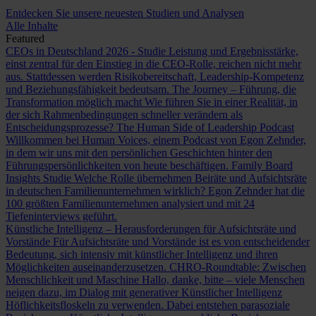
Entdecken Sie unsere neuesten Studien und Analysen
Alle Inhalte
Featured
CEOs in Deutschland 2026 - Studie
Leistung und Ergebnisstärke,
einst zentral für den Einstieg in die CEO-Rolle, reichen nicht mehr
aus. Stattdessen werden Risikobereitschaft, Leadership-Kompetenz
und Beziehungsfähigkeit bedeutsam.
The Journey – Führung, die
Transformation möglich macht
Wie führen Sie in einer Realität, in
der sich Rahmenbedingungen schneller verändern als
Entscheidungsprozesse?
The Human Side of Leadership Podcast
Willkommen bei Human Voices, einem Podcast von Egon Zehnder,
in dem wir uns mit den persönlichen Geschichten hinter den
Führungspersönlichkeiten von heute beschäftigen.
Family Board
Insights Studie
Welche Rolle übernehmen Beiräte und Aufsichtsräte
in deutschen Familienunternehmen wirklich? Egon Zehnder hat die
100 größten Familienunternehmen analysiert und mit 24
Tiefeninterviews geführt.
Künstliche Intelligenz – Herausforderungen für Aufsichtsräte und
Vorstände
Für Aufsichtsräte und Vorstände ist es von entscheidender
Bedeutung, sich intensiv mit künstlicher Intelligenz und ihren
Möglichkeiten auseinanderzusetzen.
CHRO-Roundtable: Zwischen
Menschlichkeit und Maschine
Hallo, danke, bitte – viele Menschen
neigen dazu, im Dialog mit generativer Künstlicher Intelligenz
Höflichkeitsfloskeln zu verwenden. Dabei entstehen parasoziale