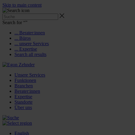
Skip to main content
Search for “
”
... Berater:innen
... Büros
... unsere Services
... Expertise
Search all results
Unsere Services
Funktionen
Branchen
Berater:innen
Expertise
Standorte
Über uns
English