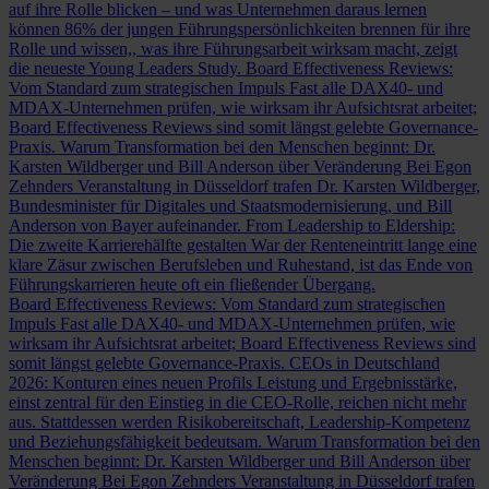
auf ihre Rolle blicken – und was Unternehmen daraus lernen
können
86% der jungen Führungspersönlichkeiten brennen für ihre
Rolle und wissen,, was ihre Führungsarbeit wirksam macht, zeigt
die neueste Young Leaders Study.
Board Effectiveness Reviews:
Vom Standard zum strategischen Impuls
Fast alle DAX40- und
MDAX-Unternehmen prüfen, wie wirksam ihr Aufsichtsrat arbeitet;
Board Effectiveness Reviews sind somit längst gelebte Governance-
Praxis.
Warum Transformation bei den Menschen beginnt: Dr.
Karsten Wildberger und Bill Anderson über Veränderung
Bei Egon
Zehnders Veranstaltung in Düsseldorf trafen Dr. Karsten Wildberger,
Bundesminister für Digitales und Staatsmodernisierung, und Bill
Anderson von Bayer aufeinander.
From Leadership to Eldership:
Die zweite Karrierehälfte gestalten
War der Renteneintritt lange eine
klare Zäsur zwischen Berufsleben und Ruhestand, ist das Ende von
Führungskarrieren heute oft ein fließender Übergang.
Board Effectiveness Reviews: Vom Standard zum strategischen
Impuls
Fast alle DAX40- und MDAX-Unternehmen prüfen, wie
wirksam ihr Aufsichtsrat arbeitet; Board Effectiveness Reviews sind
somit längst gelebte Governance-Praxis.
CEOs in Deutschland
2026: Konturen eines neuen Profils
Leistung und Ergebnisstärke,
einst zentral für den Einstieg in die CEO-Rolle, reichen nicht mehr
aus. Stattdessen werden Risikobereitschaft, Leadership-Kompetenz
und Beziehungsfähigkeit bedeutsam.
Warum Transformation bei den
Menschen beginnt: Dr. Karsten Wildberger und Bill Anderson über
Veränderung
Bei Egon Zehnders Veranstaltung in Düsseldorf trafen