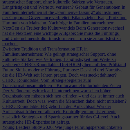
strategischer Support, ohne kulturelle Stärken wie Vertrauen,
Langfristigkeit und Werte zu verlieren?
Gebaut für Generationen
In
Familienunternehmen ist die „Familienverfassung“ als Instrument
der Corporate Governance verbreitet. Bilanz ziehen Katja Portz und
Hartmuth von Maltzahn.
Nachfolge in Familienunternehmen:
NextGen als Treiber des Kulturwandels
Beim Generationswechsel
hat die NextGen eine wichtige Aufgabe: Sie muss die Führungs-
und Unternehmenskultur transformieren – um sie zukunftsfest zu
machen.
Zwischen Tradition und Transformation
HR in
Familienunternehmen: Wie gelingt strategischer Support, ohne
kulturelle Stärken wie Vertrauen, Langfristigkeit und Werte zu
verlieren?
CHRO-Roundtable: Drei HR-Mythen auf dem Prüfstand
Future Skills, moderne Führung, Purpose: Das sind drei Narrative,
die die HR-Welt seit Jahren prägen. Doch was steckt dahinter?
CHRO-Roundtable: Vom Strategiebegleiter zum
Transformationsarchitekten – Kulturwandel in turbulenten Zeiten
Der Veränderungsdruck auf Unternehmen war selten höher,
Organisationen müssen sich neu erfinden – und das ist immer auch
Kulturarbeit. Doch was, wenn die Menschen dabei nicht mitziehen?
CHRO-Roundtable: HR gehört in den Aufsichtsrat
War der
Aufsichtsrat früher vor allem ein Kontrollgremium, ist er heute
zusätzlich Strategie- und Sparringspartner für das C-Level. Auch
strategische HR-Expertise ist gefragt.
Young Leaders Study 2026: Wie junge Führungspersönlichkeiten