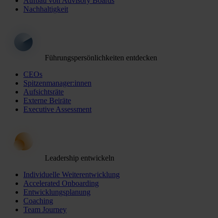
Aufbau von Advisory Boards
Nachhaltigkeit
Führungspersönlichkeiten entdecken
CEOs
Spitzenmanager:innen
Aufsichtsräte
Externe Beiräte
Executive Assessment
Leadership entwickeln
Individuelle Weiterentwicklung
Accelerated Onboarding
Entwicklungsplanung
Coaching
Team Journey