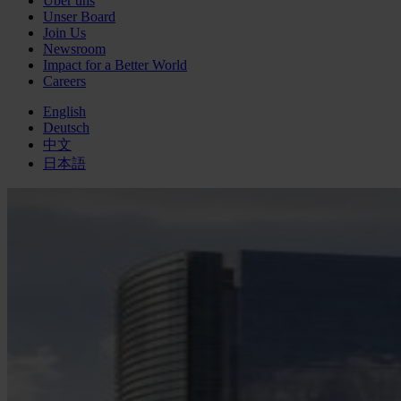
Über uns
Unser Board
Join Us
Newsroom
Impact for a Better World
Careers
English
Deutsch
中文
日本語