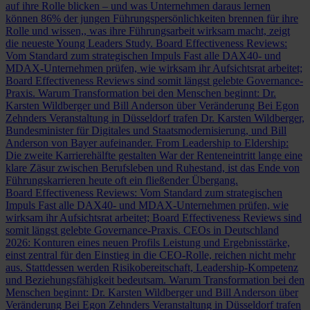
auf ihre Rolle blicken – und was Unternehmen daraus lernen
können
86% der jungen Führungspersönlichkeiten brennen für ihre
Rolle und wissen,, was ihre Führungsarbeit wirksam macht, zeigt
die neueste Young Leaders Study.
Board Effectiveness Reviews:
Vom Standard zum strategischen Impuls
Fast alle DAX40- und
MDAX-Unternehmen prüfen, wie wirksam ihr Aufsichtsrat arbeitet;
Board Effectiveness Reviews sind somit längst gelebte Governance-
Praxis.
Warum Transformation bei den Menschen beginnt: Dr.
Karsten Wildberger und Bill Anderson über Veränderung
Bei Egon
Zehnders Veranstaltung in Düsseldorf trafen Dr. Karsten Wildberger,
Bundesminister für Digitales und Staatsmodernisierung, und Bill
Anderson von Bayer aufeinander.
From Leadership to Eldership:
Die zweite Karrierehälfte gestalten
War der Renteneintritt lange eine
klare Zäsur zwischen Berufsleben und Ruhestand, ist das Ende von
Führungskarrieren heute oft ein fließender Übergang.
Board Effectiveness Reviews: Vom Standard zum strategischen
Impuls
Fast alle DAX40- und MDAX-Unternehmen prüfen, wie
wirksam ihr Aufsichtsrat arbeitet; Board Effectiveness Reviews sind
somit längst gelebte Governance-Praxis.
CEOs in Deutschland
2026: Konturen eines neuen Profils
Leistung und Ergebnisstärke,
einst zentral für den Einstieg in die CEO-Rolle, reichen nicht mehr
aus. Stattdessen werden Risikobereitschaft, Leadership-Kompetenz
und Beziehungsfähigkeit bedeutsam.
Warum Transformation bei den
Menschen beginnt: Dr. Karsten Wildberger und Bill Anderson über
Veränderung
Bei Egon Zehnders Veranstaltung in Düsseldorf trafen