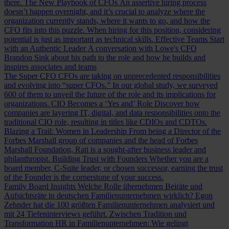
there.
The New Playbook of CFOs
An assertive hiring process
doesn’t happen overnight, and it’s crucial to analyze where the
organization currently stands, where it wants to go, and how the
CFO fits into this puzzle. When hiring for this position, considering
potential is just as important as technical skills.
Effective Teams Start
with an Authentic Leader
A conversation with Lowe's CFO
Brandon Sink about his path to the role and how he builds and
inspires associates and teams
The Super CFO
CFOs are taking on unprecedented responsibilities
and evolving into “super CFOs.” In our global study, we surveyed
600 of them to unveil the future of the role and its implications for
organizations.
CIO Becomes a ‘Yes and’ Role
Discover how
companies are layering IT, digital, and data responsibilities onto the
traditional CIO role, resulting in titles like CDIOs and CDTOs.
Blazing a Trail: Women in Leadership
From being a Director of the
Forbes Marshall group of companies and the head of Forbes
Marshall Foundation, Rati is a sought-after business leader and
philanthropist.
Building Trust with Founders
Whether you are a
board member, C-Suite leader, or chosen successor, earning the trust
of the Founder is the cornerstone of your success.
Family Board Insights
Welche Rolle übernehmen Beiräte und
Aufsichtsräte in deutschen Familienunternehmen wirklich? Egon
Zehnder hat die 100 größten Familienunternehmen analysiert und
mit 24 Tiefeninterviews geführt.
Zwischen Tradition und
Transformation
HR in Familienunternehmen: Wie gelingt