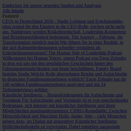
Entdecken Sie unsere neuesten Studien und Analysen
Alle Inhalte
Featured
CEOs in Deutschland 2026 - Studie
Leistung und Ergebnisstärke,
einst zentral für den Einstieg in die CEO-Rolle, reichen nicht mehr
aus. Stattdessen werden Risikobereitschaft, Leadership-Kompetenz
und Beziehungsfähigkeit bedeutsam.
The Journey – Führung, die
Transformation möglich macht
Wie führen Sie in einer Realität, in
der sich Rahmenbedingungen schneller verändern als
Entscheidungsprozesse?
The Human Side of Leadership Podcast
Willkommen bei Human Voices, einem Podcast von Egon Zehnder,
in dem wir uns mit den persönlichen Geschichten hinter den
Führungspersönlichkeiten von heute beschäftigen.
Family Board
Insights Studie
Welche Rolle übernehmen Beiräte und Aufsichtsräte
in deutschen Familienunternehmen wirklich? Egon Zehnder hat die
100 größten Familienunternehmen analysiert und mit 24
Tiefeninterviews geführt.
Künstliche Intelligenz – Herausforderungen für Aufsichtsräte und
Vorstände
Für Aufsichtsräte und Vorstände ist es von entscheidender
Bedeutung, sich intensiv mit künstlicher Intelligenz und ihren
Möglichkeiten auseinanderzusetzen.
CHRO-Roundtable: Zwischen
Menschlichkeit und Maschine
Hallo, danke, bitte – viele Menschen
neigen dazu, im Dialog mit generativer Künstlicher Intelligenz
Höflichkeitsfloskeln zu verwenden. Dabei entstehen parasoziale