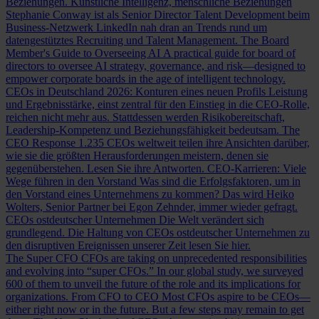
Beziehungen.
Künstliche Intelligenz, menschliche Beziehungen
Stephanie Conway ist als Senior Director Talent Development beim
Business-Netzwerk LinkedIn nah dran an Trends rund um
datengestütztes Recruiting und Talent Management.
The Board
Member's Guide to Overseeing AI
A practical guide for board of
directors to oversee AI strategy, governance, and risk—designed to
empower corporate boards in the age of intelligent technology.
CEOs in Deutschland 2026: Konturen eines neuen Profils
Leistung
und Ergebnisstärke, einst zentral für den Einstieg in die CEO-Rolle,
reichen nicht mehr aus. Stattdessen werden Risikobereitschaft,
Leadership-Kompetenz und Beziehungsfähigkeit bedeutsam.
The
CEO Response
1.235 CEOs weltweit teilen ihre Ansichten darüber,
wie sie die größten Herausforderungen meistern, denen sie
gegenüberstehen. Lesen Sie ihre Antworten.
CEO-Karrieren: Viele
Wege führen in den Vorstand
Was sind die Erfolgsfaktoren, um in
den Vorstand eines Unternehmens zu kommen? Das wird Heiko
Wolters, Senior Partner bei Egon Zehnder, immer wieder gefragt.
CEOs ostdeutscher Unternehmen
Die Welt verändert sich
grundlegend. Die Haltung von CEOs ostdeutscher Unternehmen zu
den disruptiven Ereignissen unserer Zeit lesen Sie hier.
The Super CFO
CFOs are taking on unprecedented responsibilities
and evolving into “super CFOs.” In our global study, we surveyed
600 of them to unveil the future of the role and its implications for
organizations.
From CFO to CEO
Most CFOs aspire to be CEOs—
either right now or in the future. But a few steps may remain to get