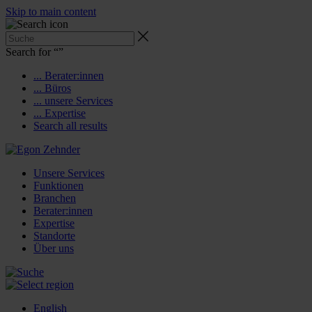
Skip to main content
Search for “
”
... Berater:innen
... Büros
... unsere Services
... Expertise
Search all results
Unsere Services
Funktionen
Branchen
Berater:innen
Expertise
Standorte
Über uns
English