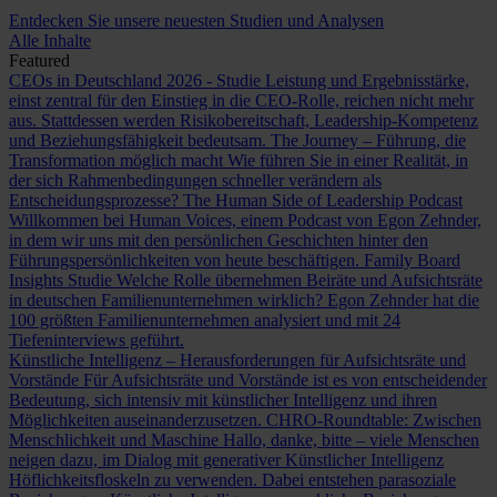
Entdecken Sie unsere neuesten Studien und Analysen
Alle Inhalte
Featured
CEOs in Deutschland 2026 - Studie
Leistung und Ergebnisstärke,
einst zentral für den Einstieg in die CEO-Rolle, reichen nicht mehr
aus. Stattdessen werden Risikobereitschaft, Leadership-Kompetenz
und Beziehungsfähigkeit bedeutsam.
The Journey – Führung, die
Transformation möglich macht
Wie führen Sie in einer Realität, in
der sich Rahmenbedingungen schneller verändern als
Entscheidungsprozesse?
The Human Side of Leadership Podcast
Willkommen bei Human Voices, einem Podcast von Egon Zehnder,
in dem wir uns mit den persönlichen Geschichten hinter den
Führungspersönlichkeiten von heute beschäftigen.
Family Board
Insights Studie
Welche Rolle übernehmen Beiräte und Aufsichtsräte
in deutschen Familienunternehmen wirklich? Egon Zehnder hat die
100 größten Familienunternehmen analysiert und mit 24
Tiefeninterviews geführt.
Künstliche Intelligenz – Herausforderungen für Aufsichtsräte und
Vorstände
Für Aufsichtsräte und Vorstände ist es von entscheidender
Bedeutung, sich intensiv mit künstlicher Intelligenz und ihren
Möglichkeiten auseinanderzusetzen.
CHRO-Roundtable: Zwischen
Menschlichkeit und Maschine
Hallo, danke, bitte – viele Menschen
neigen dazu, im Dialog mit generativer Künstlicher Intelligenz
Höflichkeitsfloskeln zu verwenden. Dabei entstehen parasoziale