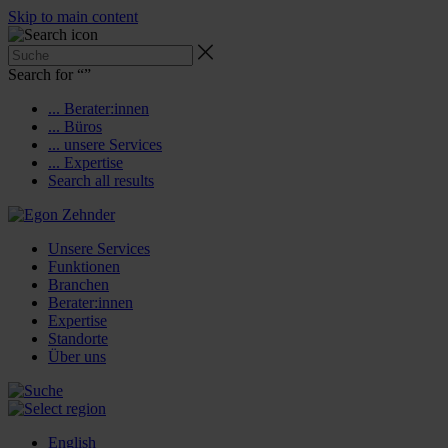
Skip to main content
Search for “
”
... Berater:innen
... Büros
... unsere Services
... Expertise
Search all results
Unsere Services
Funktionen
Branchen
Berater:innen
Expertise
Standorte
Über uns
English