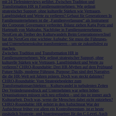
mit 24 Tiefeninterviews geführt.
Zwischen Tradition und
Transformation
HR in Familienunternehmen: Wie gelingt
strategischer Support, ohne kulturelle Stärken wie Vertrauen,
Langfristigkeit und Werte zu verlieren?
Gebaut für Generationen
In
Familienunternehmen ist die „Familienverfassung“ als Instrument
der Corporate Governance verbreitet. Bilanz ziehen Katja Portz und
Hartmuth von Maltzahn.
Nachfolge in Familienunternehmen:
NextGen als Treiber des Kulturwandels
Beim Generationswechsel
hat die NextGen eine wichtige Aufgabe: Sie muss die Führungs-
und Unternehmenskultur transformieren – um sie zukunftsfest zu
machen.
Zwischen Tradition und Transformation
HR in
Familienunternehmen: Wie gelingt strategischer Support, ohne
kulturelle Stärken wie Vertrauen, Langfristigkeit und Werte zu
verlieren?
CHRO-Roundtable: Drei HR-Mythen auf dem Prüfstand
Future Skills, moderne Führung, Purpose: Das sind drei Narrative,
die die HR-Welt seit Jahren prägen. Doch was steckt dahinter?
CHRO-Roundtable: Vom Strategiebegleiter zum
Transformationsarchitekten – Kulturwandel in turbulenten Zeiten
Der Veränderungsdruck auf Unternehmen war selten höher,
Organisationen müssen sich neu erfinden – und das ist immer auch
Kulturarbeit. Doch was, wenn die Menschen dabei nicht mitziehen?
CHRO-Roundtable: HR gehört in den Aufsichtsrat
War der
Aufsichtsrat früher vor allem ein Kontrollgremium, ist er heute
zusätzlich Strategie- und Sparringspartner für das C-Level. Auch