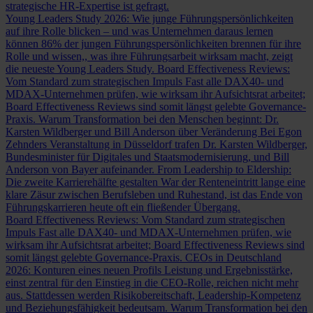
strategische HR-Expertise ist gefragt.
Young Leaders Study 2026: Wie junge Führungspersönlichkeiten
auf ihre Rolle blicken – und was Unternehmen daraus lernen
können
86% der jungen Führungspersönlichkeiten brennen für ihre
Rolle und wissen,, was ihre Führungsarbeit wirksam macht, zeigt
die neueste Young Leaders Study.
Board Effectiveness Reviews:
Vom Standard zum strategischen Impuls
Fast alle DAX40- und
MDAX-Unternehmen prüfen, wie wirksam ihr Aufsichtsrat arbeitet;
Board Effectiveness Reviews sind somit längst gelebte Governance-
Praxis.
Warum Transformation bei den Menschen beginnt: Dr.
Karsten Wildberger und Bill Anderson über Veränderung
Bei Egon
Zehnders Veranstaltung in Düsseldorf trafen Dr. Karsten Wildberger,
Bundesminister für Digitales und Staatsmodernisierung, und Bill
Anderson von Bayer aufeinander.
From Leadership to Eldership:
Die zweite Karrierehälfte gestalten
War der Renteneintritt lange eine
klare Zäsur zwischen Berufsleben und Ruhestand, ist das Ende von
Führungskarrieren heute oft ein fließender Übergang.
Board Effectiveness Reviews: Vom Standard zum strategischen
Impuls
Fast alle DAX40- und MDAX-Unternehmen prüfen, wie
wirksam ihr Aufsichtsrat arbeitet; Board Effectiveness Reviews sind
somit längst gelebte Governance-Praxis.
CEOs in Deutschland
2026: Konturen eines neuen Profils
Leistung und Ergebnisstärke,
einst zentral für den Einstieg in die CEO-Rolle, reichen nicht mehr
aus. Stattdessen werden Risikobereitschaft, Leadership-Kompetenz
und Beziehungsfähigkeit bedeutsam.
Warum Transformation bei den