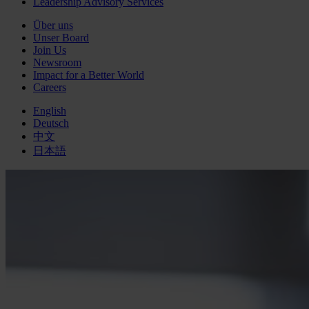
Leadership Advisory Services
Über uns
Unser Board
Join Us
Newsroom
Impact for a Better World
Careers
English
Deutsch
中文
日本語