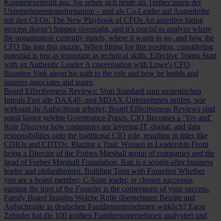
Kompetenzprofil aus. Sie sehen sich heute als Treiber:innen der
Unternehmenstransformation – und als Co-Leader auf Augenhöhe
mit den CEOs.
The New Playbook of CFOs
An assertive hiring
process doesn’t happen overnight, and it’s crucial to analyze where
the organization currently stands, where it wants to go, and how the
CFO fits into this puzzle. When hiring for this position, considering
potential is just as important as technical skills.
Effective Teams Start
with an Authentic Leader
A conversation with Lowe's CFO
Brandon Sink about his path to the role and how he builds and
inspires associates and teams
Board Effectiveness Reviews: Vom Standard zum strategischen
Impuls
Fast alle DAX40- und MDAX-Unternehmen prüfen, wie
wirksam ihr Aufsichtsrat arbeitet; Board Effectiveness Reviews sind
somit längst gelebte Governance-Praxis.
CIO Becomes a ‘Yes and’
Role
Discover how companies are layering IT, digital, and data
responsibilities onto the traditional CIO role, resulting in titles like
CDIOs and CDTOs.
Blazing a Trail: Women in Leadership
From
being a Director of the Forbes Marshall group of companies and the
head of Forbes Marshall Foundation, Rati is a sought-after business
leader and philanthropist.
Building Trust with Founders
Whether
you are a board member, C-Suite leader, or chosen successor,
earning the trust of the Founder is the cornerstone of your success.
Family Board Insights
Welche Rolle übernehmen Beiräte und
Aufsichtsräte in deutschen Familienunternehmen wirklich? Egon
Zehnder hat die 100 größten Familienunternehmen analysiert und