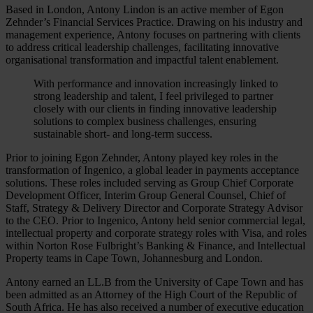
Based in London, Antony Lindon is an active member of Egon
Zehnder’s Financial Services Practice. Drawing on his industry and
management experience, Antony focuses on partnering with clients
to address critical leadership challenges, facilitating innovative
organisational transformation and impactful talent enablement.
With performance and innovation increasingly linked to
strong leadership and talent, I feel privileged to partner
closely with our clients in finding innovative leadership
solutions to complex business challenges, ensuring
sustainable short- and long-term success.
Prior to joining Egon Zehnder, Antony played key roles in the
transformation of Ingenico, a global leader in payments acceptance
solutions. These roles included serving as Group Chief Corporate
Development Officer, Interim Group General Counsel, Chief of
Staff, Strategy & Delivery Director and Corporate Strategy Advisor
to the CEO. Prior to Ingenico, Antony held senior commercial legal,
intellectual property and corporate strategy roles with Visa, and roles
within Norton Rose Fulbright’s Banking & Finance, and Intellectual
Property teams in Cape Town, Johannesburg and London.
Antony earned an LL.B from the University of Cape Town and has
been admitted as an Attorney of the High Court of the Republic of
South Africa. He has also received a number of executive education