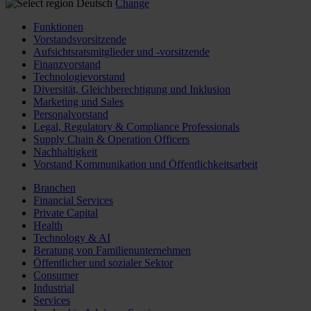
Deutsch
Change
Funktionen
Vorstandsvorsitzende
Aufsichtsratsmitglieder und -vorsitzende
Finanzvorstand
Technologievorstand
Diversität, Gleichberechtigung und Inklusion
Marketing und Sales
Personalvorstand
Legal, Regulatory & Compliance Professionals
Supply Chain & Operation Officers
Nachhaltigkeit
Vorstand Kommunikation und Öffentlichkeitsarbeit
Branchen
Financial Services
Private Capital
Health
Technology & AI
Beratung von Familienunternehmen
Öffentlicher und sozialer Sektor
Consumer
Industrial
Services