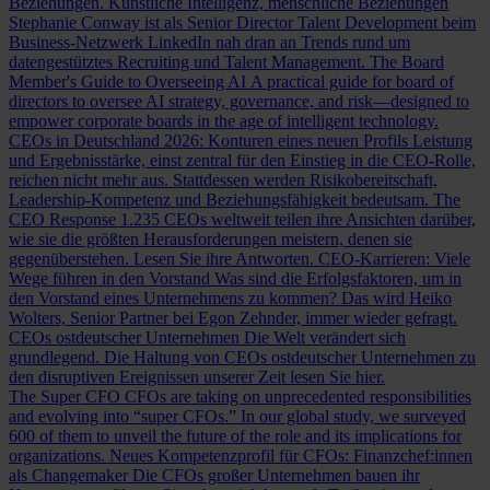
Beziehungen.
Künstliche Intelligenz, menschliche Beziehungen
Stephanie Conway ist als Senior Director Talent Development beim
Business-Netzwerk LinkedIn nah dran an Trends rund um
datengestütztes Recruiting und Talent Management.
The Board
Member's Guide to Overseeing AI
A practical guide for board of
directors to oversee AI strategy, governance, and risk—designed to
empower corporate boards in the age of intelligent technology.
CEOs in Deutschland 2026: Konturen eines neuen Profils
Leistung
und Ergebnisstärke, einst zentral für den Einstieg in die CEO-Rolle,
reichen nicht mehr aus. Stattdessen werden Risikobereitschaft,
Leadership-Kompetenz und Beziehungsfähigkeit bedeutsam.
The
CEO Response
1.235 CEOs weltweit teilen ihre Ansichten darüber,
wie sie die größten Herausforderungen meistern, denen sie
gegenüberstehen. Lesen Sie ihre Antworten.
CEO-Karrieren: Viele
Wege führen in den Vorstand
Was sind die Erfolgsfaktoren, um in
den Vorstand eines Unternehmens zu kommen? Das wird Heiko
Wolters, Senior Partner bei Egon Zehnder, immer wieder gefragt.
CEOs ostdeutscher Unternehmen
Die Welt verändert sich
grundlegend. Die Haltung von CEOs ostdeutscher Unternehmen zu
den disruptiven Ereignissen unserer Zeit lesen Sie hier.
The Super CFO
CFOs are taking on unprecedented responsibilities
and evolving into “super CFOs.” In our global study, we surveyed
600 of them to unveil the future of the role and its implications for
organizations.
Neues Kompetenzprofil für CFOs: Finanzchef:innen
als Changemaker
Die CFOs großer Unternehmen bauen ihr