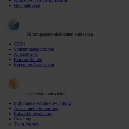
Aufbau von Advisory Boards
Nachhaltigkeit
Führungspersönlichkeiten entdecken
CEOs
Spitzenmanager:innen
Aufsichtsräte
Externe Beiräte
Executive Assessment
Leadership entwickeln
Individuelle Weiterentwicklung
Accelerated Onboarding
Entwicklungsplanung
Coaching
Team Journey