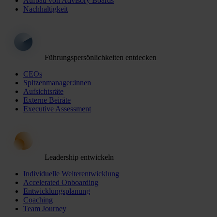
Aufbau von Advisory Boards
Nachhaltigkeit
Führungspersönlichkeiten entdecken
CEOs
Spitzenmanager:innen
Aufsichtsräte
Externe Beiräte
Executive Assessment
Leadership entwickeln
Individuelle Weiterentwicklung
Accelerated Onboarding
Entwicklungsplanung
Coaching
Team Journey