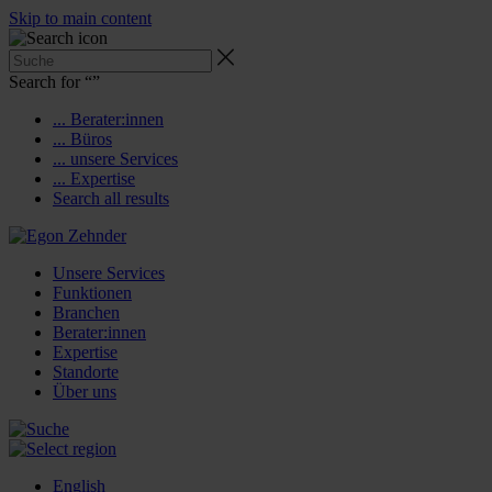
Skip to main content
Search for “
”
... Berater:innen
... Büros
... unsere Services
... Expertise
Search all results
Unsere Services
Funktionen
Branchen
Berater:innen
Expertise
Standorte
Über uns
English