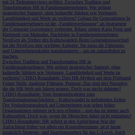
mit 24 Tiefeninterviews geführt.
Zwischen Tradition und
Transformation
HR in Familienunternehmen: Wie gelingt
strategischer Support, ohne kulturelle Stärken wie Vertrauen,
Langfristigkeit und Werte zu verlieren?
Gebaut für Generationen
In
Familienunternehmen ist die „Familienverfassung“ als Instrument
der Corporate Governance verbreitet. Bilanz ziehen Katja Portz und
Hartmuth von Maltzahn.
Nachfolge in Familienunternehmen:
NextGen als Treiber des Kulturwandels
Beim Generationswechsel
hat die NextGen eine wichtige Aufgabe: Sie muss die Führungs-
und Unternehmenskultur transformieren – um sie zukunftsfest zu
machen.
Zwischen Tradition und Transformation
HR in
Familienunternehmen: Wie gelingt strategischer Support, ohne
kulturelle Stärken wie Vertrauen, Langfristigkeit und Werte zu
verlieren?
CHRO-Roundtable: Drei HR-Mythen auf dem Prüfstand
Future Skills, moderne Führung, Purpose: Das sind drei Narrative,
die die HR-Welt seit Jahren prägen. Doch was steckt dahinter?
CHRO-Roundtable: Vom Strategiebegleiter zum
Transformationsarchitekten – Kulturwandel in turbulenten Zeiten
Der Veränderungsdruck auf Unternehmen war selten höher,
Organisationen müssen sich neu erfinden – und das ist immer auch
Kulturarbeit. Doch was, wenn die Menschen dabei nicht mitziehen?
CHRO-Roundtable: HR gehört in den Aufsichtsrat
War der
Aufsichtsrat früher vor allem ein Kontrollgremium, ist er heute
zusätzlich Strategie- und Sparringspartner für das C-Level. Auch