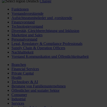
Deutsch
Change
Funktionen
Vorstandsvorsitzende
Aufsichtsratsmitglieder und -vorsitzende
Finanzvorstand
Technologievorstand
Diversität, Gleichberechtigung und Inklusion
Marketing und Sales
Personalvorstand
Legal, Regulatory & Compliance Professionals
Supply Chain & Operation Officers
Nachhaltigkeit
Vorstand Kommunikation und Öffentlichkeitsarbeit
Branchen
Financial Services
Private Capital
Health
Technology & AI
Beratung von Familienunternehmen
Öffentlicher und sozialer Sektor
Consumer
Industrial
Services