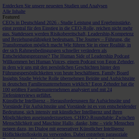
Entdecken Sie unsere neuesten Studien und Analysen
Alle Inhalte
Featured
CEOs in Deutschland 2026 - Studie
Leistung und Ergebnisstärke,
einst zentral für den Einstieg in die CEO-Rolle, reichen nicht mehr
aus. Stattdessen werden Risikobereitschaft, Leadership-Kompetenz
und Beziehungsfähigkeit bedeutsam.
The Journey – Führung, die
Transformation möglich macht
Wie führen Sie in einer Realität, in
der sich Rahmenbedingungen schneller verändern als
Entscheidungsprozesse?
The Human Side of Leadership Podcast
Willkommen bei Human Voices, einem Podcast von Egon Zehnder,
in dem wir uns mit den persönlichen Geschichten hinter den
Führungspersönlichkeiten von heute beschäftigen.
Family Board
Insights Studie
Welche Rolle übernehmen Beiräte und Aufsichtsräte
in deutschen Familienunternehmen wirklich? Egon Zehnder hat die
100 größten Familienunternehmen analysiert und mit 24
Tiefeninterviews geführt.
Künstliche Intelligenz – Herausforderungen für Aufsichtsräte und
Vorstände
Für Aufsichtsräte und Vorstände ist es von entscheidender
Bedeutung, sich intensiv mit künstlicher Intelligenz und ihren
Möglichkeiten auseinanderzusetzen.
CHRO-Roundtable: Zwischen
Menschlichkeit und Maschine
Hallo, danke, bitte – viele Menschen
neigen dazu, im Dialog mit generativer Künstlicher Intelligenz
Höflichkeitsfloskeln zu verwenden. Dabei entstehen parasoziale