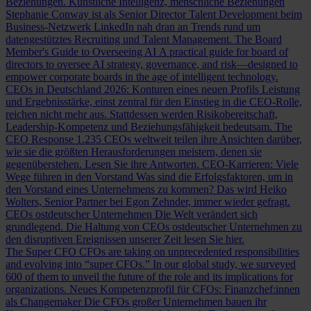
Beziehungen.
Künstliche Intelligenz, menschliche Beziehungen
Stephanie Conway ist als Senior Director Talent Development beim
Business-Netzwerk LinkedIn nah dran an Trends rund um
datengestütztes Recruiting und Talent Management.
The Board
Member's Guide to Overseeing AI
A practical guide for board of
directors to oversee AI strategy, governance, and risk—designed to
empower corporate boards in the age of intelligent technology.
CEOs in Deutschland 2026: Konturen eines neuen Profils
Leistung
und Ergebnisstärke, einst zentral für den Einstieg in die CEO-Rolle,
reichen nicht mehr aus. Stattdessen werden Risikobereitschaft,
Leadership-Kompetenz und Beziehungsfähigkeit bedeutsam.
The
CEO Response
1.235 CEOs weltweit teilen ihre Ansichten darüber,
wie sie die größten Herausforderungen meistern, denen sie
gegenüberstehen. Lesen Sie ihre Antworten.
CEO-Karrieren: Viele
Wege führen in den Vorstand
Was sind die Erfolgsfaktoren, um in
den Vorstand eines Unternehmens zu kommen? Das wird Heiko
Wolters, Senior Partner bei Egon Zehnder, immer wieder gefragt.
CEOs ostdeutscher Unternehmen
Die Welt verändert sich
grundlegend. Die Haltung von CEOs ostdeutscher Unternehmen zu
den disruptiven Ereignissen unserer Zeit lesen Sie hier.
The Super CFO
CFOs are taking on unprecedented responsibilities
and evolving into “super CFOs.” In our global study, we surveyed
600 of them to unveil the future of the role and its implications for
organizations.
Neues Kompetenzprofil für CFOs: Finanzchef:innen
als Changemaker
Die CFOs großer Unternehmen bauen ihr