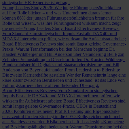
strategische HR-Expertise ist gefragt.
Young Leaders Study 2026: Wie junge Führungspersönlichkeiten
auf ihre Rolle blicken – und was Unternehmen daraus lernen
können
86% der jungen Führungspersönlichkeiten brennen für ihre
Rolle und wissen,, was ihre Führungsarbeit wirksam macht, zeigt
die neueste Young Leaders Study.
Board Effectiveness Reviews:
Vom Standard zum strategischen Impuls
Fast alle DAX40- und
MDAX-Unternehmen prüfen, wie wirksam ihr Aufsichtsrat arbeitet;
Board Effectiveness Reviews sind somit längst gelebte Governance-
Praxis.
Warum Transformation bei den Menschen beginnt: Dr.
Karsten Wildberger und Bill Anderson über Veränderung
Bei Egon
Zehnders Veranstaltung in Düsseldorf trafen Dr. Karsten Wildberger,
Bundesminister für Digitales und Staatsmodernisierung, und Bill
Anderson von Bayer aufeinander.
From Leadership to Eldership:
Die zweite Karrierehälfte gestalten
War der Renteneintritt lange eine
klare Zäsur zwischen Berufsleben und Ruhestand, ist das Ende von
Führungskarrieren heute oft ein fließender Übergang.
Board Effectiveness Reviews: Vom Standard zum strategischen
Impuls
Fast alle DAX40- und MDAX-Unternehmen prüfen, wie
wirksam ihr Aufsichtsrat arbeitet; Board Effectiveness Reviews sind
somit längst gelebte Governance-Praxis.
CEOs in Deutschland
2026: Konturen eines neuen Profils
Leistung und Ergebnisstärke,
einst zentral für den Einstieg in die CEO-Rolle, reichen nicht mehr
aus. Stattdessen werden Risikobereitschaft, Leadership-Kompetenz
und Beziehungsfähigkeit bedeutsam.
Warum Transformation bei den