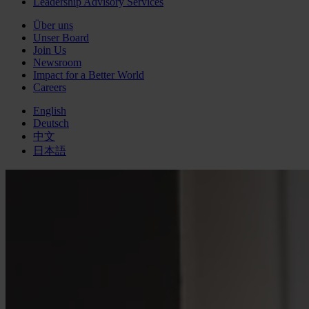
Leadership Advisory Services
Über uns
Unser Board
Join Us
Newsroom
Impact for a Better World
Careers
English
Deutsch
中文
日本語