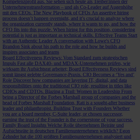
Kompetenzprofil aus. Sie sehen sich heute als Treiber:innen der
Unternehmenstransformation – und als Co-Leader auf Augenhöhe
mit den CEOs.
The New Playbook of CFOs
An assertive hiring
process doesn’t happen overnight, and it’s crucial to analyze where
the organization currently stands, where it wants to go, and how the
CFO fits into this puzzle. When hiring for this position, considering
potential is just as important as technical skills.
Effective Teams Start
with an Authentic Leader
A conversation with Lowe's CFO
Brandon Sink about his path to the role and how he builds and
inspires associates and teams
Board Effectiveness Reviews: Vom Standard zum strategischen
Impuls
Fast alle DAX40- und MDAX-Unternehmen prüfen, wie
wirksam ihr Aufsichtsrat arbeitet; Board Effectiveness Reviews sind
somit längst gelebte Governance-Praxis.
CIO Becomes a ‘Yes and’
Role
Discover how companies are layering IT, digital, and data
responsibilities onto the traditional CIO role, resulting in titles like
CDIOs and CDTOs.
Blazing a Trail: Women in Leadership
From
being a Director of the Forbes Marshall group of companies and the
head of Forbes Marshall Foundation, Rati is a sought-after business
leader and philanthropist.
Building Trust with Founders
Whether
you are a board member, C-Suite leader, or chosen successor,
earning the trust of the Founder is the cornerstone of your success.
Family Board Insights
Welche Rolle übernehmen Beiräte und
Aufsichtsräte in deutschen Familienunternehmen wirklich? Egon
Zehnder hat die 100 größten Familienunternehmen analysiert und