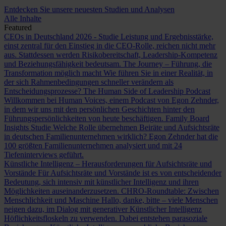
Entdecken Sie unsere neuesten Studien und Analysen
Alle Inhalte
Featured
CEOs in Deutschland 2026 - Studie
Leistung und Ergebnisstärke,
einst zentral für den Einstieg in die CEO-Rolle, reichen nicht mehr
aus. Stattdessen werden Risikobereitschaft, Leadership-Kompetenz
und Beziehungsfähigkeit bedeutsam.
The Journey – Führung, die
Transformation möglich macht
Wie führen Sie in einer Realität, in
der sich Rahmenbedingungen schneller verändern als
Entscheidungsprozesse?
The Human Side of Leadership Podcast
Willkommen bei Human Voices, einem Podcast von Egon Zehnder,
in dem wir uns mit den persönlichen Geschichten hinter den
Führungspersönlichkeiten von heute beschäftigen.
Family Board
Insights Studie
Welche Rolle übernehmen Beiräte und Aufsichtsräte
in deutschen Familienunternehmen wirklich? Egon Zehnder hat die
100 größten Familienunternehmen analysiert und mit 24
Tiefeninterviews geführt.
Künstliche Intelligenz – Herausforderungen für Aufsichtsräte und
Vorstände
Für Aufsichtsräte und Vorstände ist es von entscheidender
Bedeutung, sich intensiv mit künstlicher Intelligenz und ihren
Möglichkeiten auseinanderzusetzen.
CHRO-Roundtable: Zwischen
Menschlichkeit und Maschine
Hallo, danke, bitte – viele Menschen
neigen dazu, im Dialog mit generativer Künstlicher Intelligenz
Höflichkeitsfloskeln zu verwenden. Dabei entstehen parasoziale