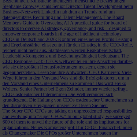
Beziehungen.
Künstliche Intelligenz, menschliche Beziehungen
Stephanie Conway ist als Senior Director Talent Development beim
Business-Netzwerk LinkedIn nah dran an Trends rund um
datengestütztes Recruiting und Talent Management.
The Board
Member's Guide to Overseeing AI
A practical guide for board of
directors to oversee AI strategy, governance, and risk—designed to
empower corporate boards in the age of intelligent technology.
CEOs in Deutschland 2026: Konturen eines neuen Profils
Leistung
und Ergebnisstärke, einst zentral für den Einstieg in die CEO-Rolle,
reichen nicht mehr aus. Stattdessen werden Risikobereitschaft,
Leadership-Kompetenz und Beziehungsfähigkeit bedeutsam.
The
CEO Response
1.235 CEOs weltweit teilen ihre Ansichten darüber,
wie sie die größten Herausforderungen meistern, denen sie
gegenüberstehen. Lesen Sie ihre Antworten.
CEO-Karrieren: Viele
Wege führen in den Vorstand
Was sind die Erfolgsfaktoren, um in
den Vorstand eines Unternehmens zu kommen? Das wird Heiko
Wolters, Senior Partner bei Egon Zehnder, immer wieder gefragt.
CEOs ostdeutscher Unternehmen
Die Welt verändert sich
grundlegend. Die Haltung von CEOs ostdeutscher Unternehmen zu
den disruptiven Ereignissen unserer Zeit lesen Sie hier.
The Super CFO
CFOs are taking on unprecedented responsibilities
and evolving into “super CFOs.” In our global study, we surveyed
600 of them to unveil the future of the role and its implications for
organizations.
Neues Kompetenzprofil für CFOs: Finanzchef:innen
als Changemaker
Die CFOs großer Unternehmen bauen ihr