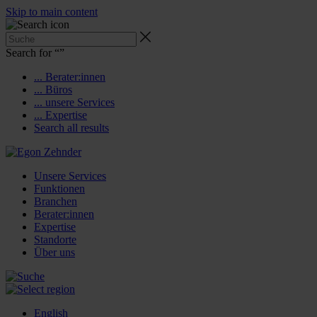
Skip to main content
Search for “
”
... Berater:innen
... Büros
... unsere Services
... Expertise
Search all results
Unsere Services
Funktionen
Branchen
Berater:innen
Expertise
Standorte
Über uns
English