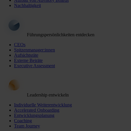
Aufbau von Advisory Boards
Nachhaltigkeit
Führungspersönlichkeiten entdecken
CEOs
Spitzenmanager:innen
Aufsichtsräte
Externe Beiräte
Executive Assessment
Leadership entwickeln
Individuelle Weiterentwicklung
Accelerated Onboarding
Entwicklungsplanung
Coaching
Team Journey