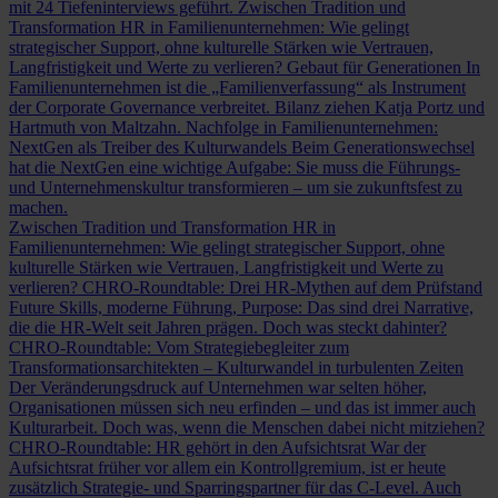
mit 24 Tiefeninterviews geführt.
Zwischen Tradition und
Transformation
HR in Familienunternehmen: Wie gelingt
strategischer Support, ohne kulturelle Stärken wie Vertrauen,
Langfristigkeit und Werte zu verlieren?
Gebaut für Generationen
In
Familienunternehmen ist die „Familienverfassung“ als Instrument
der Corporate Governance verbreitet. Bilanz ziehen Katja Portz und
Hartmuth von Maltzahn.
Nachfolge in Familienunternehmen:
NextGen als Treiber des Kulturwandels
Beim Generationswechsel
hat die NextGen eine wichtige Aufgabe: Sie muss die Führungs-
und Unternehmenskultur transformieren – um sie zukunftsfest zu
machen.
Zwischen Tradition und Transformation
HR in
Familienunternehmen: Wie gelingt strategischer Support, ohne
kulturelle Stärken wie Vertrauen, Langfristigkeit und Werte zu
verlieren?
CHRO-Roundtable: Drei HR-Mythen auf dem Prüfstand
Future Skills, moderne Führung, Purpose: Das sind drei Narrative,
die die HR-Welt seit Jahren prägen. Doch was steckt dahinter?
CHRO-Roundtable: Vom Strategiebegleiter zum
Transformationsarchitekten – Kulturwandel in turbulenten Zeiten
Der Veränderungsdruck auf Unternehmen war selten höher,
Organisationen müssen sich neu erfinden – und das ist immer auch
Kulturarbeit. Doch was, wenn die Menschen dabei nicht mitziehen?
CHRO-Roundtable: HR gehört in den Aufsichtsrat
War der
Aufsichtsrat früher vor allem ein Kontrollgremium, ist er heute
zusätzlich Strategie- und Sparringspartner für das C-Level. Auch