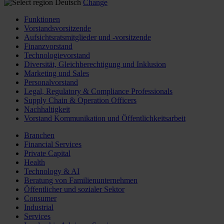
Deutsch
Change
Funktionen
Vorstandsvorsitzende
Aufsichtsratsmitglieder und -vorsitzende
Finanzvorstand
Technologievorstand
Diversität, Gleichberechtigung und Inklusion
Marketing und Sales
Personalvorstand
Legal, Regulatory & Compliance Professionals
Supply Chain & Operation Officers
Nachhaltigkeit
Vorstand Kommunikation und Öffentlichkeitsarbeit
Branchen
Financial Services
Private Capital
Health
Technology & AI
Beratung von Familienunternehmen
Öffentlicher und sozialer Sektor
Consumer
Industrial
Services