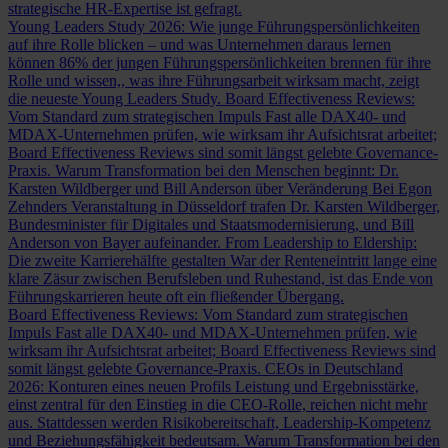
strategische HR-Expertise ist gefragt.
Young Leaders Study 2026: Wie junge Führungspersönlichkeiten
auf ihre Rolle blicken – und was Unternehmen daraus lernen
können
86% der jungen Führungspersönlichkeiten brennen für ihre
Rolle und wissen,, was ihre Führungsarbeit wirksam macht, zeigt
die neueste Young Leaders Study.
Board Effectiveness Reviews:
Vom Standard zum strategischen Impuls
Fast alle DAX40- und
MDAX-Unternehmen prüfen, wie wirksam ihr Aufsichtsrat arbeitet;
Board Effectiveness Reviews sind somit längst gelebte Governance-
Praxis.
Warum Transformation bei den Menschen beginnt: Dr.
Karsten Wildberger und Bill Anderson über Veränderung
Bei Egon
Zehnders Veranstaltung in Düsseldorf trafen Dr. Karsten Wildberger,
Bundesminister für Digitales und Staatsmodernisierung, und Bill
Anderson von Bayer aufeinander.
From Leadership to Eldership:
Die zweite Karrierehälfte gestalten
War der Renteneintritt lange eine
klare Zäsur zwischen Berufsleben und Ruhestand, ist das Ende von
Führungskarrieren heute oft ein fließender Übergang.
Board Effectiveness Reviews: Vom Standard zum strategischen
Impuls
Fast alle DAX40- und MDAX-Unternehmen prüfen, wie
wirksam ihr Aufsichtsrat arbeitet; Board Effectiveness Reviews sind
somit längst gelebte Governance-Praxis.
CEOs in Deutschland
2026: Konturen eines neuen Profils
Leistung und Ergebnisstärke,
einst zentral für den Einstieg in die CEO-Rolle, reichen nicht mehr
aus. Stattdessen werden Risikobereitschaft, Leadership-Kompetenz
und Beziehungsfähigkeit bedeutsam.
Warum Transformation bei den