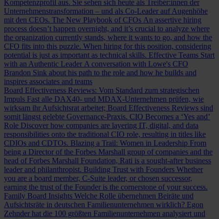
Kompetenzprofil aus. Sie sehen sich heute als Treiber:innen der
Unternehmenstransformation – und als Co-Leader auf Augenhöhe
mit den CEOs.
The New Playbook of CFOs
An assertive hiring
process doesn’t happen overnight, and it’s crucial to analyze where
the organization currently stands, where it wants to go, and how the
CFO fits into this puzzle. When hiring for this position, considering
potential is just as important as technical skills.
Effective Teams Start
with an Authentic Leader
A conversation with Lowe's CFO
Brandon Sink about his path to the role and how he builds and
inspires associates and teams
Board Effectiveness Reviews: Vom Standard zum strategischen
Impuls
Fast alle DAX40- und MDAX-Unternehmen prüfen, wie
wirksam ihr Aufsichtsrat arbeitet; Board Effectiveness Reviews sind
somit längst gelebte Governance-Praxis.
CIO Becomes a ‘Yes and’
Role
Discover how companies are layering IT, digital, and data
responsibilities onto the traditional CIO role, resulting in titles like
CDIOs and CDTOs.
Blazing a Trail: Women in Leadership
From
being a Director of the Forbes Marshall group of companies and the
head of Forbes Marshall Foundation, Rati is a sought-after business
leader and philanthropist.
Building Trust with Founders
Whether
you are a board member, C-Suite leader, or chosen successor,
earning the trust of the Founder is the cornerstone of your success.
Family Board Insights
Welche Rolle übernehmen Beiräte und
Aufsichtsräte in deutschen Familienunternehmen wirklich? Egon
Zehnder hat die 100 größten Familienunternehmen analysiert und