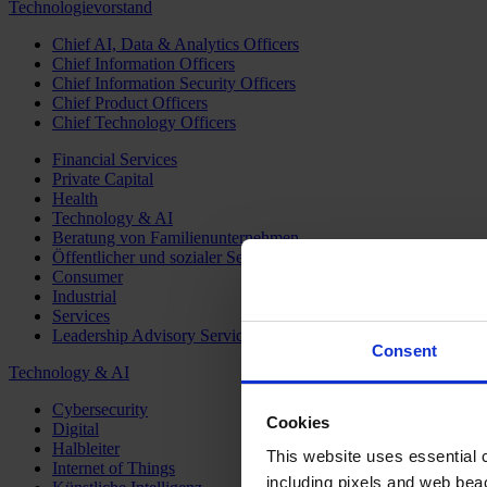
Technologievorstand
Chief AI, Data & Analytics Officers
Chief Information Officers
Chief Information Security Officers
Chief Product Officers
Chief Technology Officers
Financial Services
Private Capital
Health
Technology & AI
Beratung von Familienunternehmen
Öffentlicher und sozialer Sektor
Consumer
Industrial
Services
Leadership Advisory Services
Consent
Technology & AI
Cybersecurity
Cookies
Digital
Halbleiter
This website uses essential co
Internet of Things
including pixels and web beac