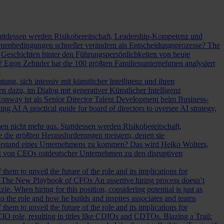
Stattdessen werden Risikobereitschaft, Leadership-Kompetenz und
Rahmenbedingungen schneller verändern als Entscheidungsprozesse?
The
Geschichten hinter den Führungspersönlichkeiten von heute
? Egon Zehnder hat die 100 größten Familienunternehmen analysiert
ung, sich intensiv mit künstlicher Intelligenz und ihren
en dazu, im Dialog mit generativer Künstlicher Intelligenz
onway ist als Senior Director Talent Development beim Business-
eing AI
A practical guide for board of directors to oversee AI strategy,
hen nicht mehr aus. Stattdessen werden Risikobereitschaft,
e die größten Herausforderungen meistern, denen sie
Vorstand eines Unternehmens zu kommen? Das wird Heiko Wolters,
ng von CEOs ostdeutscher Unternehmen zu den disruptiven
em to unveil the future of the role and its implications for
.
The New Playbook of CFOs
An assertive hiring process doesn’t
le. When hiring for this position, considering potential is just as
 the role and how he builds and inspires associates and teams
em to unveil the future of the role and its implications for
l CIO role, resulting in titles like CDIOs and CDTOs.
Blazing a Trail: