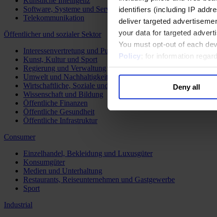
Künstliche Intelligenz
Software, Systeme und Services
identifiers (including IP add
Telekommunikation
deliver targeted advertisemen
your data for targeted advert
Öffentlicher und sozialer Sektor
You must opt-out of each dev
Interessenvertretung und Public Affairs
Policy
; for information rega
Kunst, Kultur und Sport
Regierung und Verwaltung
Umwelt und Nachhaltigkeit
Wirtschaftliche, Soziale und Humanitäre Entwicklung
Deny all
Wissenschaft und Bildung
Öffentliche Finanzen
Öffentliche Gesundheit
Öffentliche Infrastruktur
Consumer
Einzelhandel, Bekleidung und Luxusgüter
Konsumgüter
Medien und Unterhaltung
Restaurants, Reiseunternehmen und Gastgewerbe
Sport
Industrial