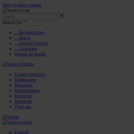
Skip to main content
Search for “
”
... Berater:innen
... Büros
... unsere Services
... Expertise
Search all results
Unsere Services
Funktionen
Branchen
Berater:innen
Expertise
Standorte
Über uns
English