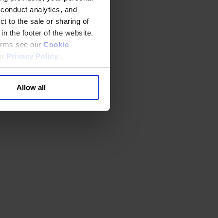
 conduct analytics, and
t to the sale or sharing of
in the footer of the website.
terms see our
Cookie
ur
Privacy Policy
.
Allow all