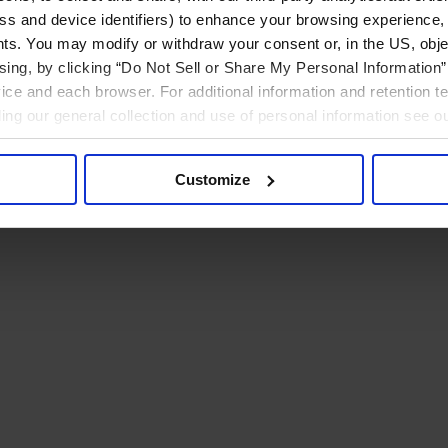
ress and device identifiers) to enhance your browsing experience,
ts. You may modify or withdraw your consent or, in the US, objec
ising, by clicking “Do Not Sell or Share My Personal Information” 
ice and each browser. For additional information and retention 
rding our general collection and use of personal information see o
Customize