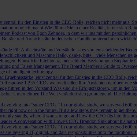
st zentral für den Einstieg in die CEO-Rolle, reichen nicht mehr aus. 
ormation möglich macht
Wie führen Sie in einer Realität, in der sich 
nem Podcast von Egon Zehnder, in dem wir uns mit den persönlichen 
 Beiräte und Aufsichtsräte in deutschen Familienunternehmen wirklich
rstände
Für Aufsichtsräte und Vorstände ist es von entscheidender Bedeut
nschlichkeit und Maschine
Hallo, danke, bitte – viele Menschen neig
iehungen.
Künstliche Intelligenz, menschliche Beziehungen
Stephanie C
ruiting und Talent Management.
The Board Member's Guide to Overse
e of intelligent technology.
d Ergebnisstärke, einst zentral für den Einstieg in die CEO-Rolle, reic
O Response
1.235 CEOs weltweit teilen ihre Ansichten darüber, wie si
ege führen in den Vorstand
Was sind die Erfolgsfaktoren, um in den 
tscher Unternehmen
Die Welt verändert sich grundlegend. Die Haltu
 evolving into “super CFOs.” In our global study, we surveyed 600 of th
r right now or in the future. But a few steps may remain to get there
rrently stands, where it wants to go, and how the CFO fits into this puzz
 Leader
A conversation with Lowe's CFO Brandon Sink about his path to
 evolving into “super CFOs.” In our global study, we surveyed 600 of th
are layering IT, digital, and data responsibilities onto the traditiona