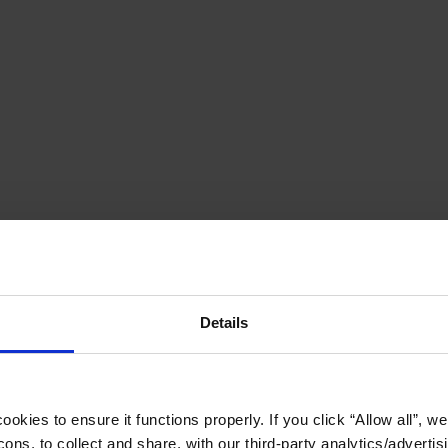
Details
okies to ensure it functions properly. If you click “Allow all”, we 
ons, to collect and share, with our third-party analytics/advertis