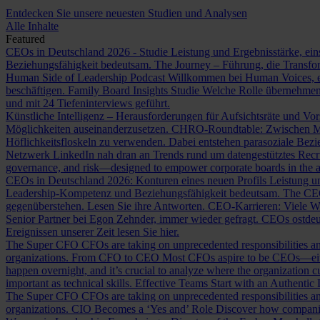
Entdecken Sie unsere neuesten Studien und Analysen
Alle Inhalte
Featured
CEOs in Deutschland 2026 - Studie
Leistung und Ergebnisstärke, ein
Beziehungsfähigkeit bedeutsam.
The Journey – Führung, die Transf
Human Side of Leadership Podcast
Willkommen bei Human Voices, ei
beschäftigen.
Family Board Insights Studie
Welche Rolle übernehmen
und mit 24 Tiefeninterviews geführt.
Künstliche Intelligenz – Herausforderungen für Aufsichtsräte und Vo
Möglichkeiten auseinanderzusetzen.
CHRO-Roundtable: Zwischen Me
Höflichkeitsfloskeln zu verwenden. Dabei entstehen parasoziale Bez
Netzwerk LinkedIn nah dran an Trends rund um datengestütztes Rec
governance, and risk—designed to empower corporate boards in the ag
CEOs in Deutschland 2026: Konturen eines neuen Profils
Leistung un
Leadership-Kompetenz und Beziehungsfähigkeit bedeutsam.
The CE
gegenüberstehen. Lesen Sie ihre Antworten.
CEO-Karrieren: Viele W
Senior Partner bei Egon Zehnder, immer wieder gefragt.
CEOs ostdeu
Ereignissen unserer Zeit lesen Sie hier.
The Super CFO
CFOs are taking on unprecedented responsibilities and
organizations.
From CFO to CEO
Most CFOs aspire to be CEOs—eithe
happen overnight, and it’s crucial to analyze where the organization cu
important as technical skills.
Effective Teams Start with an Authentic
The Super CFO
CFOs are taking on unprecedented responsibilities and
organizations.
CIO Becomes a ‘Yes and’ Role
Discover how companies 