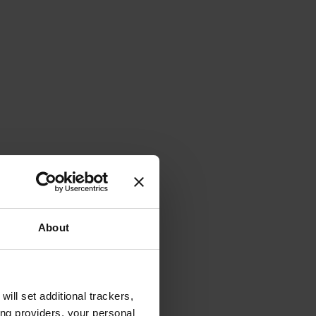
About
will set additional trackers,
ing providers, your personal