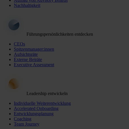
Aufbau von Advisory Boards
Nachhaltigkeit
Führungspersönlichkeiten entdecken
CEOs
Spitzenmanager:innen
Aufsichtsräte
Externe Beiräte
Executive Assessment
Leadership entwickeln
Individuelle Weiterentwicklung
Accelerated Onboarding
Entwicklungsplanung
Coaching
Team Journey