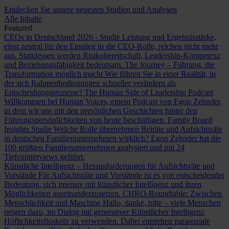
Entdecken Sie unsere neuesten Studien und Analysen
Alle Inhalte
Featured
CEOs in Deutschland 2026 - Studie
Leistung und Ergebnisstärke,
einst zentral für den Einstieg in die CEO-Rolle, reichen nicht mehr
aus. Stattdessen werden Risikobereitschaft, Leadership-Kompetenz
und Beziehungsfähigkeit bedeutsam.
The Journey – Führung, die
Transformation möglich macht
Wie führen Sie in einer Realität, in
der sich Rahmenbedingungen schneller verändern als
Entscheidungsprozesse?
The Human Side of Leadership Podcast
Willkommen bei Human Voices, einem Podcast von Egon Zehnder,
in dem wir uns mit den persönlichen Geschichten hinter den
Führungspersönlichkeiten von heute beschäftigen.
Family Board
Insights Studie
Welche Rolle übernehmen Beiräte und Aufsichtsräte
in deutschen Familienunternehmen wirklich? Egon Zehnder hat die
100 größten Familienunternehmen analysiert und mit 24
Tiefeninterviews geführt.
Künstliche Intelligenz – Herausforderungen für Aufsichtsräte und
Vorstände
Für Aufsichtsräte und Vorstände ist es von entscheidender
Bedeutung, sich intensiv mit künstlicher Intelligenz und ihren
Möglichkeiten auseinanderzusetzen.
CHRO-Roundtable: Zwischen
Menschlichkeit und Maschine
Hallo, danke, bitte – viele Menschen
neigen dazu, im Dialog mit generativer Künstlicher Intelligenz
Höflichkeitsfloskeln zu verwenden. Dabei entstehen parasoziale