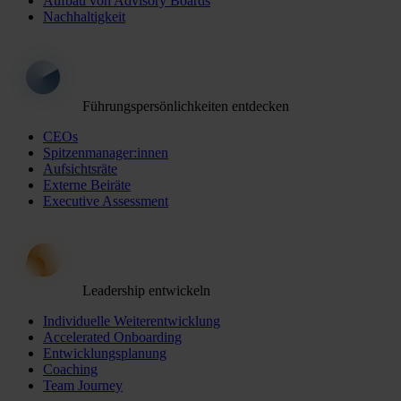
Aufbau von Advisory Boards
Nachhaltigkeit
Führungspersönlichkeiten entdecken
CEOs
Spitzenmanager:innen
Aufsichtsräte
Externe Beiräte
Executive Assessment
Leadership entwickeln
Individuelle Weiterentwicklung
Accelerated Onboarding
Entwicklungsplanung
Coaching
Team Journey