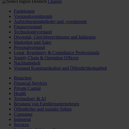
Deutsch
Change
Funktionen
Vorstandsvorsitzende
Aufsichtsratsmitglieder und -vorsitzende
Finanzvorstand
Technologievorstand
Diversität, Gleichberechtigung und Inklusion
Marketing und Sales
Personalvorstand
Legal, Regulatory & Compliance Professionals
Supply Chain & Operation Officers
Nachhaltigkeit
Vorstand Kommunikation und Öffentlichkeitsarbeit
Branchen
Financial Services
Private Capital
Health
Technology & AI
Beratung von Familienunternehmen
Öffentlicher und sozialer Sektor
Consumer
Industrial
Services