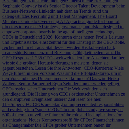
Beziehungen.
Künstliche Intelligenz, menschliche Beziehungen
Stephanie Conway ist als Senior Director Talent Development beim
Business-Netzwerk LinkedIn nah dran an Trends rund um
datengestütztes Recruiting und Talent Management.
The Board
Member's Guide to Overseeing AI
A practical guide for board of
directors to oversee AI strategy, governance, and risk—designed to
empower corporate boards in the age of intelligent technology.
CEOs in Deutschland 2026: Konturen eines neuen Profils
Leistung
und Ergebnisstärke, einst zentral für den Einstieg in die CEO-Rolle,
reichen nicht mehr aus. Stattdessen werden Risikobereitschaft,
Leadership-Kompetenz und Beziehungsfähigkeit bedeutsam.
The
CEO Response
1.235 CEOs weltweit teilen ihre Ansichten darüber,
wie sie die größten Herausforderungen meistern, denen sie
gegenüberstehen. Lesen Sie ihre Antworten.
CEO-Karrieren: Viele
Wege führen in den Vorstand
Was sind die Erfolgsfaktoren, um in
den Vorstand eines Unternehmens zu kommen? Das wird Heiko
Wolters, Senior Partner bei Egon Zehnder, immer wieder gefragt.
CEOs ostdeutscher Unternehmen
Die Welt verändert sich
grundlegend. Die Haltung von CEOs ostdeutscher Unternehmen zu
den disruptiven Ereignissen unserer Zeit lesen Sie hier.
The Super CFO
CFOs are taking on unprecedented responsibilities
and evolving into “super CFOs.” In our global study, we surveyed
600 of them to unveil the future of the role and its implications for
organizations.
Neues Kompetenzprofil für CFOs: Finanzchef:innen
als Changemaker
Die CFOs großer Unternehmen bauen ihr