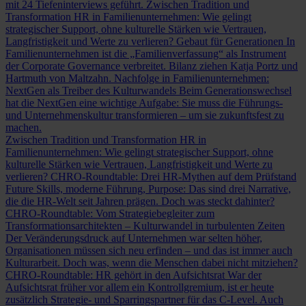
mit 24 Tiefeninterviews geführt.
Zwischen Tradition und
Transformation
HR in Familienunternehmen: Wie gelingt
strategischer Support, ohne kulturelle Stärken wie Vertrauen,
Langfristigkeit und Werte zu verlieren?
Gebaut für Generationen
In
Familienunternehmen ist die „Familienverfassung“ als Instrument
der Corporate Governance verbreitet. Bilanz ziehen Katja Portz und
Hartmuth von Maltzahn.
Nachfolge in Familienunternehmen:
NextGen als Treiber des Kulturwandels
Beim Generationswechsel
hat die NextGen eine wichtige Aufgabe: Sie muss die Führungs-
und Unternehmenskultur transformieren – um sie zukunftsfest zu
machen.
Zwischen Tradition und Transformation
HR in
Familienunternehmen: Wie gelingt strategischer Support, ohne
kulturelle Stärken wie Vertrauen, Langfristigkeit und Werte zu
verlieren?
CHRO-Roundtable: Drei HR-Mythen auf dem Prüfstand
Future Skills, moderne Führung, Purpose: Das sind drei Narrative,
die die HR-Welt seit Jahren prägen. Doch was steckt dahinter?
CHRO-Roundtable: Vom Strategiebegleiter zum
Transformationsarchitekten – Kulturwandel in turbulenten Zeiten
Der Veränderungsdruck auf Unternehmen war selten höher,
Organisationen müssen sich neu erfinden – und das ist immer auch
Kulturarbeit. Doch was, wenn die Menschen dabei nicht mitziehen?
CHRO-Roundtable: HR gehört in den Aufsichtsrat
War der
Aufsichtsrat früher vor allem ein Kontrollgremium, ist er heute
zusätzlich Strategie- und Sparringspartner für das C-Level. Auch