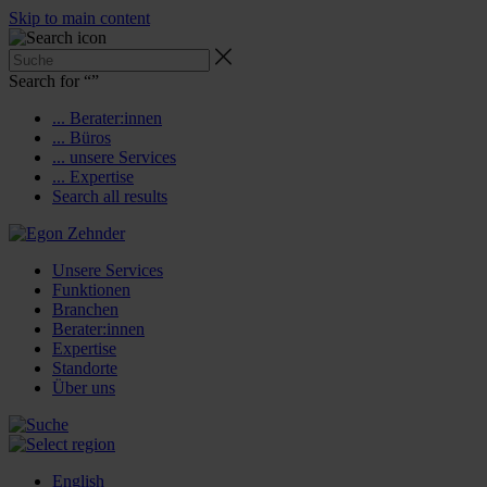
Skip to main content
Search for “
”
... Berater:innen
... Büros
... unsere Services
... Expertise
Search all results
Unsere Services
Funktionen
Branchen
Berater:innen
Expertise
Standorte
Über uns
English