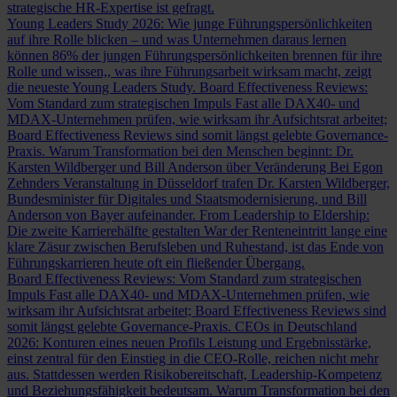
strategische HR-Expertise ist gefragt.
Young Leaders Study 2026: Wie junge Führungspersönlichkeiten
auf ihre Rolle blicken – und was Unternehmen daraus lernen
können
86% der jungen Führungspersönlichkeiten brennen für ihre
Rolle und wissen,, was ihre Führungsarbeit wirksam macht, zeigt
die neueste Young Leaders Study.
Board Effectiveness Reviews:
Vom Standard zum strategischen Impuls
Fast alle DAX40- und
MDAX-Unternehmen prüfen, wie wirksam ihr Aufsichtsrat arbeitet;
Board Effectiveness Reviews sind somit längst gelebte Governance-
Praxis.
Warum Transformation bei den Menschen beginnt: Dr.
Karsten Wildberger und Bill Anderson über Veränderung
Bei Egon
Zehnders Veranstaltung in Düsseldorf trafen Dr. Karsten Wildberger,
Bundesminister für Digitales und Staatsmodernisierung, und Bill
Anderson von Bayer aufeinander.
From Leadership to Eldership:
Die zweite Karrierehälfte gestalten
War der Renteneintritt lange eine
klare Zäsur zwischen Berufsleben und Ruhestand, ist das Ende von
Führungskarrieren heute oft ein fließender Übergang.
Board Effectiveness Reviews: Vom Standard zum strategischen
Impuls
Fast alle DAX40- und MDAX-Unternehmen prüfen, wie
wirksam ihr Aufsichtsrat arbeitet; Board Effectiveness Reviews sind
somit längst gelebte Governance-Praxis.
CEOs in Deutschland
2026: Konturen eines neuen Profils
Leistung und Ergebnisstärke,
einst zentral für den Einstieg in die CEO-Rolle, reichen nicht mehr
aus. Stattdessen werden Risikobereitschaft, Leadership-Kompetenz
und Beziehungsfähigkeit bedeutsam.
Warum Transformation bei den