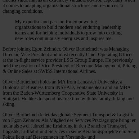
it comes to adapting organizational structures and resources to
changing conditions.
My expertise and passion for empowering
organizations to build modern and enduring leadership
teams and for helping individuals to grow into exciting
new roles continuously energizes and inspires me.
Before joining Egon Zehnder, Oliver Barthelmeh was Managing
Director, Vice President and most recently Chief Operating Officer
at the in-flight service provider LSG Group Europe. He previously
held the position of Vice President of Revenue Management, Pricing
& Online Sales at SWISS International Airlines.
Oliver Barthelmeh holds an MA from Lancaster University, a
Diploma of Business from INSEAD, Fontainebleau and an MBA
from the Baden-Württemberg Cooperative State University in
Stuttgart. He likes to spend his free time with his family, hiking and
skiing.
Oliver Barthelmeh leitet das globale Segment Transport & Logistik
von Egon Zehnder. Als Mitglied der Services Praxisgruppe bringt er
mehr als zwei Jahrzehnte Erfahrung in den Branchen Transport,
Logistik, Luftfahrt und Services in seine Beratungsprojekte ein. Sein
Fokus liegt auf Besetzungen im Vorstands- und