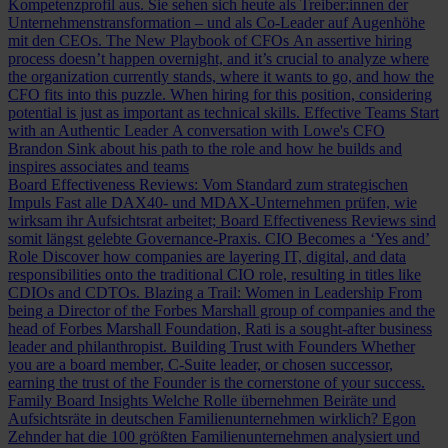
Kompetenzprofil aus. Sie sehen sich heute als Treiber:innen der
Unternehmenstransformation – und als Co-Leader auf Augenhöhe
mit den CEOs.
The New Playbook of CFOs
An assertive hiring
process doesn’t happen overnight, and it’s crucial to analyze where
the organization currently stands, where it wants to go, and how the
CFO fits into this puzzle. When hiring for this position, considering
potential is just as important as technical skills.
Effective Teams Start
with an Authentic Leader
A conversation with Lowe's CFO
Brandon Sink about his path to the role and how he builds and
inspires associates and teams
Board Effectiveness Reviews: Vom Standard zum strategischen
Impuls
Fast alle DAX40- und MDAX-Unternehmen prüfen, wie
wirksam ihr Aufsichtsrat arbeitet; Board Effectiveness Reviews sind
somit längst gelebte Governance-Praxis.
CIO Becomes a ‘Yes and’
Role
Discover how companies are layering IT, digital, and data
responsibilities onto the traditional CIO role, resulting in titles like
CDIOs and CDTOs.
Blazing a Trail: Women in Leadership
From
being a Director of the Forbes Marshall group of companies and the
head of Forbes Marshall Foundation, Rati is a sought-after business
leader and philanthropist.
Building Trust with Founders
Whether
you are a board member, C-Suite leader, or chosen successor,
earning the trust of the Founder is the cornerstone of your success.
Family Board Insights
Welche Rolle übernehmen Beiräte und
Aufsichtsräte in deutschen Familienunternehmen wirklich? Egon
Zehnder hat die 100 größten Familienunternehmen analysiert und