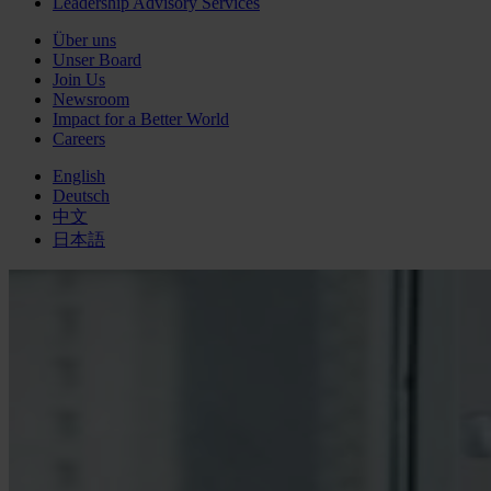
Leadership Advisory Services
Über uns
Unser Board
Join Us
Newsroom
Impact for a Better World
Careers
English
Deutsch
中文
日本語