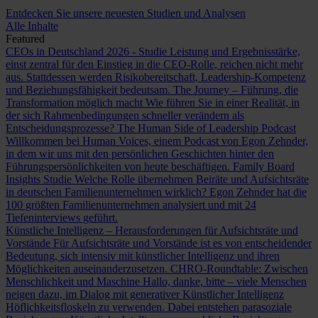
Entdecken Sie unsere neuesten Studien und Analysen
Alle Inhalte
Featured
CEOs in Deutschland 2026 - Studie
Leistung und Ergebnisstärke,
einst zentral für den Einstieg in die CEO-Rolle, reichen nicht mehr
aus. Stattdessen werden Risikobereitschaft, Leadership-Kompetenz
und Beziehungsfähigkeit bedeutsam.
The Journey – Führung, die
Transformation möglich macht
Wie führen Sie in einer Realität, in
der sich Rahmenbedingungen schneller verändern als
Entscheidungsprozesse?
The Human Side of Leadership Podcast
Willkommen bei Human Voices, einem Podcast von Egon Zehnder,
in dem wir uns mit den persönlichen Geschichten hinter den
Führungspersönlichkeiten von heute beschäftigen.
Family Board
Insights Studie
Welche Rolle übernehmen Beiräte und Aufsichtsräte
in deutschen Familienunternehmen wirklich? Egon Zehnder hat die
100 größten Familienunternehmen analysiert und mit 24
Tiefeninterviews geführt.
Künstliche Intelligenz – Herausforderungen für Aufsichtsräte und
Vorstände
Für Aufsichtsräte und Vorstände ist es von entscheidender
Bedeutung, sich intensiv mit künstlicher Intelligenz und ihren
Möglichkeiten auseinanderzusetzen.
CHRO-Roundtable: Zwischen
Menschlichkeit und Maschine
Hallo, danke, bitte – viele Menschen
neigen dazu, im Dialog mit generativer Künstlicher Intelligenz
Höflichkeitsfloskeln zu verwenden. Dabei entstehen parasoziale