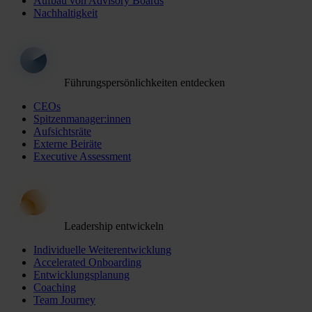
Aufbau von Advisory Boards
Nachhaltigkeit
Führungspersönlichkeiten entdecken
CEOs
Spitzenmanager:innen
Aufsichtsräte
Externe Beiräte
Executive Assessment
Leadership entwickeln
Individuelle Weiterentwicklung
Accelerated Onboarding
Entwicklungsplanung
Coaching
Team Journey