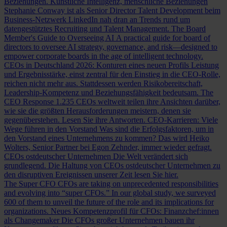
Beziehungen.
Künstliche Intelligenz, menschliche Beziehungen
Stephanie Conway ist als Senior Director Talent Development beim
Business-Netzwerk LinkedIn nah dran an Trends rund um
datengestütztes Recruiting und Talent Management.
The Board
Member's Guide to Overseeing AI
A practical guide for board of
directors to oversee AI strategy, governance, and risk—designed to
empower corporate boards in the age of intelligent technology.
CEOs in Deutschland 2026: Konturen eines neuen Profils
Leistung
und Ergebnisstärke, einst zentral für den Einstieg in die CEO-Rolle,
reichen nicht mehr aus. Stattdessen werden Risikobereitschaft,
Leadership-Kompetenz und Beziehungsfähigkeit bedeutsam.
The
CEO Response
1.235 CEOs weltweit teilen ihre Ansichten darüber,
wie sie die größten Herausforderungen meistern, denen sie
gegenüberstehen. Lesen Sie ihre Antworten.
CEO-Karrieren: Viele
Wege führen in den Vorstand
Was sind die Erfolgsfaktoren, um in
den Vorstand eines Unternehmens zu kommen? Das wird Heiko
Wolters, Senior Partner bei Egon Zehnder, immer wieder gefragt.
CEOs ostdeutscher Unternehmen
Die Welt verändert sich
grundlegend. Die Haltung von CEOs ostdeutscher Unternehmen zu
den disruptiven Ereignissen unserer Zeit lesen Sie hier.
The Super CFO
CFOs are taking on unprecedented responsibilities
and evolving into “super CFOs.” In our global study, we surveyed
600 of them to unveil the future of the role and its implications for
organizations.
Neues Kompetenzprofil für CFOs: Finanzchef:innen
als Changemaker
Die CFOs großer Unternehmen bauen ihr