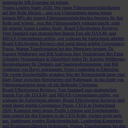
strategische HR-Expertise ist gefragt.
Young Leaders Study 2026: Wie junge Führungspersönlichkeiten
auf ihre Rolle blicken – und was Unternehmen daraus lernen
können
86% der jungen Führungspersönlichkeiten brennen für ihre
Rolle und wissen,, was ihre Führungsarbeit wirksam macht, zeigt
die neueste Young Leaders Study.
Board Effectiveness Reviews:
Vom Standard zum strategischen Impuls
Fast alle DAX40- und
MDAX-Unternehmen prüfen, wie wirksam ihr Aufsichtsrat arbeitet;
Board Effectiveness Reviews sind somit längst gelebte Governance-
Praxis.
Warum Transformation bei den Menschen beginnt: Dr.
Karsten Wildberger und Bill Anderson über Veränderung
Bei Egon
Zehnders Veranstaltung in Düsseldorf trafen Dr. Karsten Wildberger,
Bundesminister für Digitales und Staatsmodernisierung, und Bill
Anderson von Bayer aufeinander.
From Leadership to Eldership:
Die zweite Karrierehälfte gestalten
War der Renteneintritt lange eine
klare Zäsur zwischen Berufsleben und Ruhestand, ist das Ende von
Führungskarrieren heute oft ein fließender Übergang.
Board Effectiveness Reviews: Vom Standard zum strategischen
Impuls
Fast alle DAX40- und MDAX-Unternehmen prüfen, wie
wirksam ihr Aufsichtsrat arbeitet; Board Effectiveness Reviews sind
somit längst gelebte Governance-Praxis.
CEOs in Deutschland
2026: Konturen eines neuen Profils
Leistung und Ergebnisstärke,
einst zentral für den Einstieg in die CEO-Rolle, reichen nicht mehr
aus. Stattdessen werden Risikobereitschaft, Leadership-Kompetenz
und Beziehungsfähigkeit bedeutsam.
Warum Transformation bei den