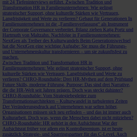
mit 24 Tiefeninterviews geführt.
Zwischen Tradition und
Transformation
HR in Familienunternehmen: Wie gelingt
strategischer Support, ohne kulturelle Stärken wie Vertrauen,
Langfristigkeit und Werte zu verlieren?
Gebaut für Generationen
In
Familienunternehmen ist die „Familienverfassung“ als Instrument
der Corporate Governance verbreitet. Bilanz ziehen Katja Portz und
Hartmuth von Maltzahn.
Nachfolge in Familienunternehmen:
NextGen als Treiber des Kulturwandels
Beim Generationswechsel
hat die NextGen eine wichtige Aufgabe: Sie muss die Führungs-
und Unternehmenskultur transformieren – um sie zukunftsfest zu
machen.
Zwischen Tradition und Transformation
HR in
Familienunternehmen: Wie gelingt strategischer Support, ohne
kulturelle Stärken wie Vertrauen, Langfristigkeit und Werte zu
verlieren?
CHRO-Roundtable: Drei HR-Mythen auf dem Prüfstand
Future Skills, moderne Führung, Purpose: Das sind drei Narrative,
die die HR-Welt seit Jahren prägen. Doch was steckt dahinter?
CHRO-Roundtable: Vom Strategiebegleiter zum
Transformationsarchitekten – Kulturwandel in turbulenten Zeiten
Der Veränderungsdruck auf Unternehmen war selten höher,
Organisationen müssen sich neu erfinden – und das ist immer auch
Kulturarbeit. Doch was, wenn die Menschen dabei nicht mitziehen?
CHRO-Roundtable: HR gehört in den Aufsichtsrat
War der
Aufsichtsrat früher vor allem ein Kontrollgremium, ist er heute
zusätzlich Strategie- und Sparringspartner für das C-Level. Auch