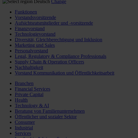
Deutsch
Change
Funktionen
Vorstandsvorsitzende
Aufsichtsratsmitglieder und -vorsitzende
Finanzvorstand
Technologievorstand
Diversität, Gleichberechtigung und Inklusion
Marketing und Sales
Personalvorstand
Legal, Regulatory & Compliance Professionals
Supply Chain & Operation Officers
Nachhaltigkeit
Vorstand Kommunikation und Öffentlichkeitsarbeit
Branchen
Financial Services
Private Capital
Health
Technology & AI
Beratung von Familienunternehmen
Öffentlicher und sozialer Sektor
Consumer
Industrial
Services