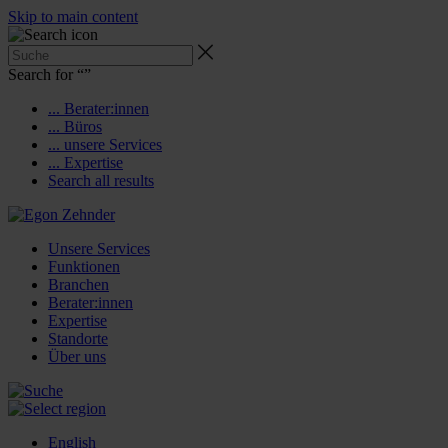
Skip to main content
Search for “
”
... Berater:innen
... Büros
... unsere Services
... Expertise
Search all results
Unsere Services
Funktionen
Branchen
Berater:innen
Expertise
Standorte
Über uns
English