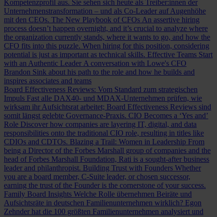
Kompetenzprofil aus. Sie sehen sich heute als Treiber:innen der
Unternehmenstransformation – und als Co-Leader auf Augenhöhe
mit den CEOs.
The New Playbook of CFOs
An assertive hiring
process doesn’t happen overnight, and it’s crucial to analyze where
the organization currently stands, where it wants to go, and how the
CFO fits into this puzzle. When hiring for this position, considering
potential is just as important as technical skills.
Effective Teams Start
with an Authentic Leader
A conversation with Lowe's CFO
Brandon Sink about his path to the role and how he builds and
inspires associates and teams
Board Effectiveness Reviews: Vom Standard zum strategischen
Impuls
Fast alle DAX40- und MDAX-Unternehmen prüfen, wie
wirksam ihr Aufsichtsrat arbeitet; Board Effectiveness Reviews sind
somit längst gelebte Governance-Praxis.
CIO Becomes a ‘Yes and’
Role
Discover how companies are layering IT, digital, and data
responsibilities onto the traditional CIO role, resulting in titles like
CDIOs and CDTOs.
Blazing a Trail: Women in Leadership
From
being a Director of the Forbes Marshall group of companies and the
head of Forbes Marshall Foundation, Rati is a sought-after business
leader and philanthropist.
Building Trust with Founders
Whether
you are a board member, C-Suite leader, or chosen successor,
earning the trust of the Founder is the cornerstone of your success.
Family Board Insights
Welche Rolle übernehmen Beiräte und
Aufsichtsräte in deutschen Familienunternehmen wirklich? Egon
Zehnder hat die 100 größten Familienunternehmen analysiert und