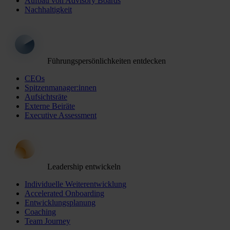
Aufbau von Advisory Boards
Nachhaltigkeit
Führungspersönlichkeiten entdecken
CEOs
Spitzenmanager:innen
Aufsichtsräte
Externe Beiräte
Executive Assessment
Leadership entwickeln
Individuelle Weiterentwicklung
Accelerated Onboarding
Entwicklungsplanung
Coaching
Team Journey