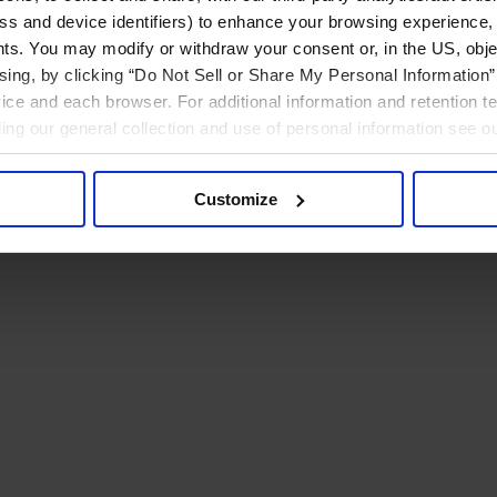
ress and device identifiers) to enhance your browsing experience,
ts. You may modify or withdraw your consent or, in the US, objec
ising, by clicking “Do Not Sell or Share My Personal Information” 
ice and each browser. For additional information and retention 
rding our general collection and use of personal information see o
Customize