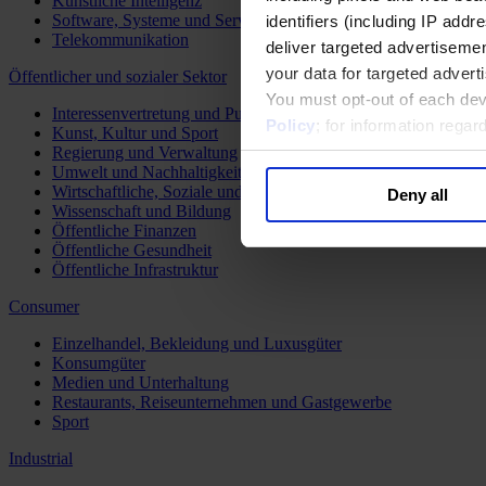
Künstliche Intelligenz
Software, Systeme und Services
identifiers (including IP add
Telekommunikation
deliver targeted advertisemen
your data for targeted advert
Öffentlicher und sozialer Sektor
You must opt-out of each dev
Interessenvertretung und Public Affairs
Policy
; for information rega
Kunst, Kultur und Sport
Regierung und Verwaltung
Umwelt und Nachhaltigkeit
Wirtschaftliche, Soziale und Humanitäre Entwicklung
Deny all
Wissenschaft und Bildung
Öffentliche Finanzen
Öffentliche Gesundheit
Öffentliche Infrastruktur
Consumer
Einzelhandel, Bekleidung und Luxusgüter
Konsumgüter
Medien und Unterhaltung
Restaurants, Reiseunternehmen und Gastgewerbe
Sport
Industrial