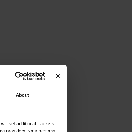
About
will set additional trackers,
ing providers, your personal