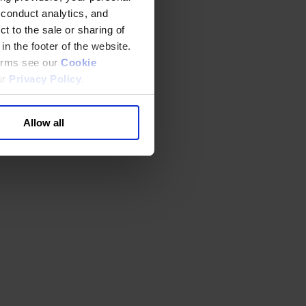
 conduct analytics, and
t to the sale or sharing of
in the footer of the website.
terms see our
Cookie
ur
Privacy Policy
.
Allow all