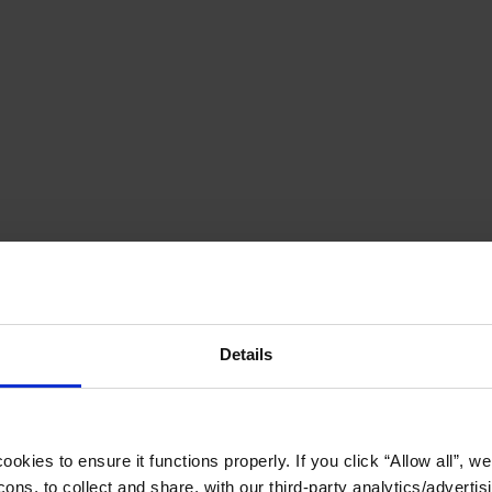
Details
okies to ensure it functions properly. If you click “Allow all”, we 
ons, to collect and share, with our third-party analytics/advertis