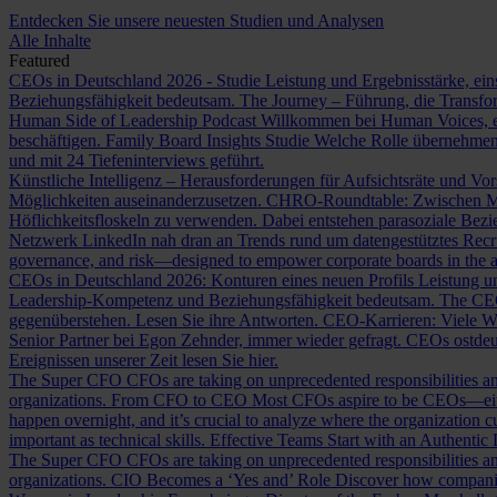
Entdecken Sie unsere neuesten Studien und Analysen
Alle Inhalte
Featured
CEOs in Deutschland 2026 - Studie
Leistung und Ergebnisstärke, ein
Beziehungsfähigkeit bedeutsam.
The Journey – Führung, die Transf
Human Side of Leadership Podcast
Willkommen bei Human Voices, ei
beschäftigen.
Family Board Insights Studie
Welche Rolle übernehmen
und mit 24 Tiefeninterviews geführt.
Künstliche Intelligenz – Herausforderungen für Aufsichtsräte und Vo
Möglichkeiten auseinanderzusetzen.
CHRO-Roundtable: Zwischen Me
Höflichkeitsfloskeln zu verwenden. Dabei entstehen parasoziale Bez
Netzwerk LinkedIn nah dran an Trends rund um datengestütztes Rec
governance, and risk—designed to empower corporate boards in the ag
CEOs in Deutschland 2026: Konturen eines neuen Profils
Leistung un
Leadership-Kompetenz und Beziehungsfähigkeit bedeutsam.
The CE
gegenüberstehen. Lesen Sie ihre Antworten.
CEO-Karrieren: Viele W
Senior Partner bei Egon Zehnder, immer wieder gefragt.
CEOs ostdeu
Ereignissen unserer Zeit lesen Sie hier.
The Super CFO
CFOs are taking on unprecedented responsibilities and
organizations.
From CFO to CEO
Most CFOs aspire to be CEOs—eithe
happen overnight, and it’s crucial to analyze where the organization cu
important as technical skills.
Effective Teams Start with an Authentic
The Super CFO
CFOs are taking on unprecedented responsibilities and
organizations.
CIO Becomes a ‘Yes and’ Role
Discover how companies 