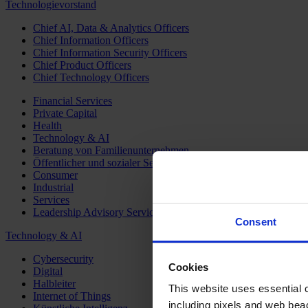
Technologievorstand
Chief AI, Data & Analytics Officers
Chief Information Officers
Chief Information Security Officers
Chief Product Officers
Chief Technology Officers
Financial Services
Private Capital
Health
Technology & AI
Beratung von Familienunternehmen
Öffentlicher und sozialer Sektor
Consumer
Industrial
Services
Leadership Advisory Services
Consent
Technology & AI
Cybersecurity
Cookies
Digital
Halbleiter
This website uses essential co
Internet of Things
including pixels and web beac