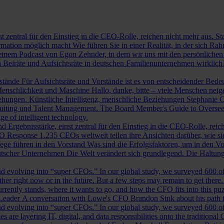
st zentral für den Einstieg in die CEO-Rolle, reichen nicht mehr aus. 
ormation möglich macht
Wie führen Sie in einer Realität, in der sich 
nem Podcast von Egon Zehnder, in dem wir uns mit den persönlichen 
 Beiräte und Aufsichtsräte in deutschen Familienunternehmen wirklich
rstände
Für Aufsichtsräte und Vorstände ist es von entscheidender Bedeut
nschlichkeit und Maschine
Hallo, danke, bitte – viele Menschen neig
iehungen.
Künstliche Intelligenz, menschliche Beziehungen
Stephanie C
ruiting und Talent Management.
The Board Member's Guide to Overse
e of intelligent technology.
d Ergebnisstärke, einst zentral für den Einstieg in die CEO-Rolle, reic
O Response
1.235 CEOs weltweit teilen ihre Ansichten darüber, wie si
ege führen in den Vorstand
Was sind die Erfolgsfaktoren, um in den 
tscher Unternehmen
Die Welt verändert sich grundlegend. Die Haltu
 evolving into “super CFOs.” In our global study, we surveyed 600 of th
r right now or in the future. But a few steps may remain to get there
rrently stands, where it wants to go, and how the CFO fits into this puzz
 Leader
A conversation with Lowe's CFO Brandon Sink about his path to
 evolving into “super CFOs.” In our global study, we surveyed 600 of th
are layering IT, digital, and data responsibilities onto the traditiona