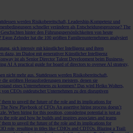
Stattdessen werden Risikobereitschaft, Leadership-Kompetenz und
Rahmenbedingungen schneller verändern als Entscheidungsprozesse?
The
Geschichten hinter den Führungspersönlichkeiten von heute
? Egon Zehnder hat die 100 größten Familienunternehmen analysiert
ung, sich intensiv mit künstlicher Intelligenz und ihren
en dazu, im Dialog mit generativer Künstlicher Intelligenz
onway ist als Senior Director Talent Development beim Business-
eing AI
A practical guide for board of directors to oversee AI strategy,
hen nicht mehr aus. Stattdessen werden Risikobereitschaft,
e die größten Herausforderungen meistern, denen sie
Vorstand eines Unternehmens zu kommen? Das wird Heiko Wolters,
ng von CEOs ostdeutscher Unternehmen zu den disruptiven
em to unveil the future of the role and its implications for
.
The New Playbook of CFOs
An assertive hiring process doesn’t
le. When hiring for this position, considering potential is just as
 the role and how he builds and inspires associates and teams
em to unveil the future of the role and its implications for
l CIO role, resulting in titles like CDIOs and CDTOs.
Blazing a Trail: