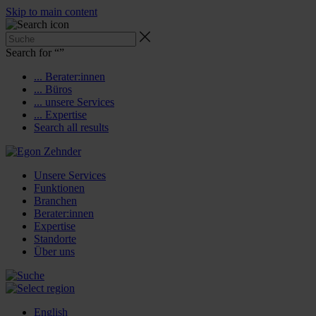
Skip to main content
Search for “
”
... Berater:innen
... Büros
... unsere Services
... Expertise
Search all results
Unsere Services
Funktionen
Branchen
Berater:innen
Expertise
Standorte
Über uns
English