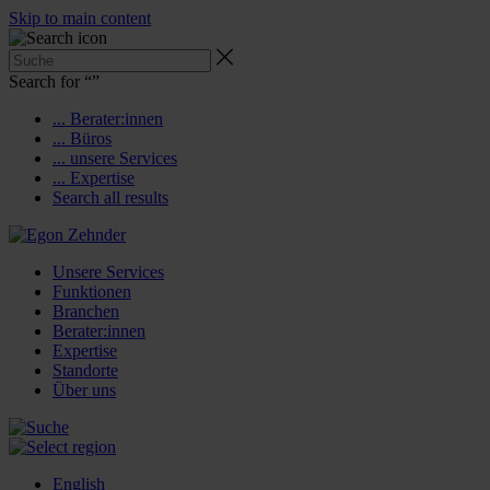
Skip to main content
Search for “
”
... Berater:innen
... Büros
... unsere Services
... Expertise
Search all results
Unsere Services
Funktionen
Branchen
Berater:innen
Expertise
Standorte
Über uns
English