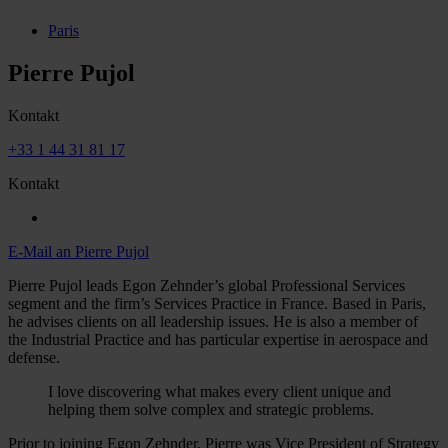
Paris
Pierre Pujol
Kontakt
+33 1 44 31 81 17
Kontakt
E-Mail an Pierre Pujol
Pierre Pujol leads Egon Zehnder’s global Professional Services
segment and the firm’s Services Practice in France. Based in Paris,
he advises clients on all leadership issues. He is also a member of
the Industrial Practice and has particular expertise in aerospace and
defense.
I love discovering what makes every client unique and
helping them solve complex and strategic problems.
Prior to joining Egon Zehnder, Pierre was Vice President of Strategy