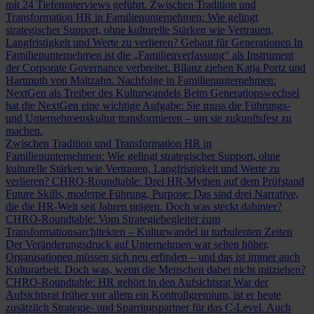
mit 24 Tiefeninterviews geführt.
Zwischen Tradition und
Transformation
HR in Familienunternehmen: Wie gelingt
strategischer Support, ohne kulturelle Stärken wie Vertrauen,
Langfristigkeit und Werte zu verlieren?
Gebaut für Generationen
In
Familienunternehmen ist die „Familienverfassung“ als Instrument
der Corporate Governance verbreitet. Bilanz ziehen Katja Portz und
Hartmuth von Maltzahn.
Nachfolge in Familienunternehmen:
NextGen als Treiber des Kulturwandels
Beim Generationswechsel
hat die NextGen eine wichtige Aufgabe: Sie muss die Führungs-
und Unternehmenskultur transformieren – um sie zukunftsfest zu
machen.
Zwischen Tradition und Transformation
HR in
Familienunternehmen: Wie gelingt strategischer Support, ohne
kulturelle Stärken wie Vertrauen, Langfristigkeit und Werte zu
verlieren?
CHRO-Roundtable: Drei HR-Mythen auf dem Prüfstand
Future Skills, moderne Führung, Purpose: Das sind drei Narrative,
die die HR-Welt seit Jahren prägen. Doch was steckt dahinter?
CHRO-Roundtable: Vom Strategiebegleiter zum
Transformationsarchitekten – Kulturwandel in turbulenten Zeiten
Der Veränderungsdruck auf Unternehmen war selten höher,
Organisationen müssen sich neu erfinden – und das ist immer auch
Kulturarbeit. Doch was, wenn die Menschen dabei nicht mitziehen?
CHRO-Roundtable: HR gehört in den Aufsichtsrat
War der
Aufsichtsrat früher vor allem ein Kontrollgremium, ist er heute
zusätzlich Strategie- und Sparringspartner für das C-Level. Auch