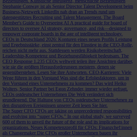
Beziehungen.
Künstliche Intelligenz, menschliche Beziehungen
Stephanie Conway ist als Senior Director Talent Development beim
Business-Netzwerk LinkedIn nah dran an Trends rund um
datengestütztes Recruiting und Talent Management.
The Board
Member's Guide to Overseeing AI
A practical guide for board of
directors to oversee AI strategy, governance, and risk—designed to
empower corporate boards in the age of intelligent technology.
CEOs in Deutschland 2026: Konturen eines neuen Profils
Leistung
und Ergebnisstärke, einst zentral für den Einstieg in die CEO-Rolle,
reichen nicht mehr aus. Stattdessen werden Risikobereitschaft,
Leadership-Kompetenz und Beziehungsfähigkeit bedeutsam.
The
CEO Response
1.235 CEOs weltweit teilen ihre Ansichten darüber,
wie sie die größten Herausforderungen meistern, denen sie
gegenüberstehen. Lesen Sie ihre Antworten.
CEO-Karrieren: Viele
Wege führen in den Vorstand
Was sind die Erfolgsfaktoren, um in
den Vorstand eines Unternehmens zu kommen? Das wird Heiko
Wolters, Senior Partner bei Egon Zehnder, immer wieder gefragt.
CEOs ostdeutscher Unternehmen
Die Welt verändert sich
grundlegend. Die Haltung von CEOs ostdeutscher Unternehmen zu
den disruptiven Ereignissen unserer Zeit lesen Sie hier.
The Super CFO
CFOs are taking on unprecedented responsibilities
and evolving into “super CFOs.” In our global study, we surveyed
600 of them to unveil the future of the role and its implications for
organizations.
Neues Kompetenzprofil für CFOs: Finanzchef:innen
als Changemaker
Die CFOs großer Unternehmen bauen ihr