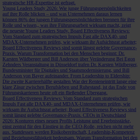
strategische HR-Expertise ist gefragt.
Young Leaders Study 2026: Wie junge Führungspersönlichkeiten
auf ihre Rolle blicken – und was Unternehmen daraus lernen
können
86% der jungen Führungspersönlichkeiten brennen für ihre
Rolle und wissen,, was ihre Führungsarbeit wirksam macht, zeigt
die neueste Young Leaders Study.
Board Effectiveness Reviews:
Vom Standard zum strategischen Impuls
Fast alle DAX40- und
MDAX-Unternehmen prüfen, wie wirksam ihr Aufsichtsrat arbeitet;
Board Effectiveness Reviews sind somit längst gelebte Governance-
Praxis.
Warum Transformation bei den Menschen beginnt: Dr.
Karsten Wildberger und Bill Anderson über Veränderung
Bei Egon
Zehnders Veranstaltung in Düsseldorf trafen Dr. Karsten Wildberger,
Bundesminister für Digitales und Staatsmodernisierung, und Bill
Anderson von Bayer aufeinander.
From Leadership to Eldership:
Die zweite Karrierehälfte gestalten
War der Renteneintritt lange eine
klare Zäsur zwischen Berufsleben und Ruhestand, ist das Ende von
Führungskarrieren heute oft ein fließender Übergang.
Board Effectiveness Reviews: Vom Standard zum strategischen
Impuls
Fast alle DAX40- und MDAX-Unternehmen prüfen, wie
wirksam ihr Aufsichtsrat arbeitet; Board Effectiveness Reviews sind
somit längst gelebte Governance-Praxis.
CEOs in Deutschland
2026: Konturen eines neuen Profils
Leistung und Ergebnisstärke,
einst zentral für den Einstieg in die CEO-Rolle, reichen nicht mehr
aus. Stattdessen werden Risikobereitschaft, Leadership-Kompetenz
und Beziehungsfähigkeit bedeutsam.
Warum Transformation bei den