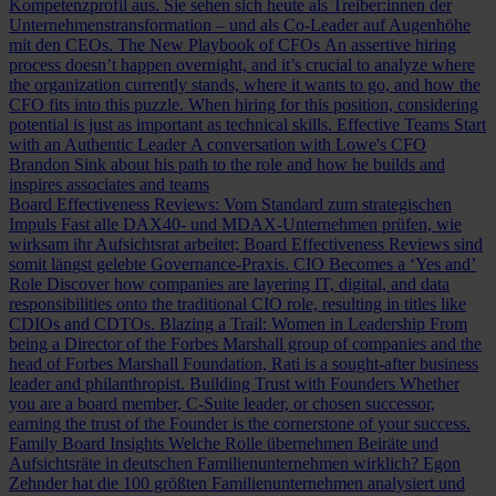
Kompetenzprofil aus. Sie sehen sich heute als Treiber:innen der
Unternehmenstransformation – und als Co-Leader auf Augenhöhe
mit den CEOs.
The New Playbook of CFOs
An assertive hiring
process doesn’t happen overnight, and it’s crucial to analyze where
the organization currently stands, where it wants to go, and how the
CFO fits into this puzzle. When hiring for this position, considering
potential is just as important as technical skills.
Effective Teams Start
with an Authentic Leader
A conversation with Lowe's CFO
Brandon Sink about his path to the role and how he builds and
inspires associates and teams
Board Effectiveness Reviews: Vom Standard zum strategischen
Impuls
Fast alle DAX40- und MDAX-Unternehmen prüfen, wie
wirksam ihr Aufsichtsrat arbeitet; Board Effectiveness Reviews sind
somit längst gelebte Governance-Praxis.
CIO Becomes a ‘Yes and’
Role
Discover how companies are layering IT, digital, and data
responsibilities onto the traditional CIO role, resulting in titles like
CDIOs and CDTOs.
Blazing a Trail: Women in Leadership
From
being a Director of the Forbes Marshall group of companies and the
head of Forbes Marshall Foundation, Rati is a sought-after business
leader and philanthropist.
Building Trust with Founders
Whether
you are a board member, C-Suite leader, or chosen successor,
earning the trust of the Founder is the cornerstone of your success.
Family Board Insights
Welche Rolle übernehmen Beiräte und
Aufsichtsräte in deutschen Familienunternehmen wirklich? Egon
Zehnder hat die 100 größten Familienunternehmen analysiert und