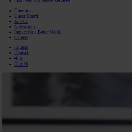
Leadership Advisory Services
Über uns
Unser Board
Join Us
Newsroom
Impact for a Better World
Careers
English
Deutsch
中文
日本語