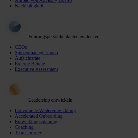
Aufbau von Advisory Boards
Nachhaltigkeit
Führungspersönlichkeiten entdecken
CEOs
Spitzenmanager:innen
Aufsichtsräte
Externe Beiräte
Executive Assessment
Leadership entwickeln
Individuelle Weiterentwicklung
Accelerated Onboarding
Entwicklungsplanung
Coaching
Team Journey