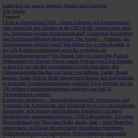
Entdecken Sie unsere neuesten Studien und Analysen
Alle Inhalte
Featured
CEOs in Deutschland 2026 - Studie
Leistung und Ergebnisstärke,
einst zentral für den Einstieg in die CEO-Rolle, reichen nicht mehr
aus. Stattdessen werden Risikobereitschaft, Leadership-Kompetenz
und Beziehungsfähigkeit bedeutsam.
The Journey – Führung, die
Transformation möglich macht
Wie führen Sie in einer Realität, in
der sich Rahmenbedingungen schneller verändern als
Entscheidungsprozesse?
The Human Side of Leadership Podcast
Willkommen bei Human Voices, einem Podcast von Egon Zehnder,
in dem wir uns mit den persönlichen Geschichten hinter den
Führungspersönlichkeiten von heute beschäftigen.
Family Board
Insights Studie
Welche Rolle übernehmen Beiräte und Aufsichtsräte
in deutschen Familienunternehmen wirklich? Egon Zehnder hat die
100 größten Familienunternehmen analysiert und mit 24
Tiefeninterviews geführt.
Künstliche Intelligenz – Herausforderungen für Aufsichtsräte und
Vorstände
Für Aufsichtsräte und Vorstände ist es von entscheidender
Bedeutung, sich intensiv mit künstlicher Intelligenz und ihren
Möglichkeiten auseinanderzusetzen.
CHRO-Roundtable: Zwischen
Menschlichkeit und Maschine
Hallo, danke, bitte – viele Menschen
neigen dazu, im Dialog mit generativer Künstlicher Intelligenz
Höflichkeitsfloskeln zu verwenden. Dabei entstehen parasoziale