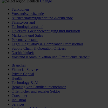
Deutsch
Change
Funktionen
Vorstandsvorsitzende
Aufsichtsratsmitglieder und -vorsitzende
Finanzvorstand
Technologievorstand
Diversität, Gleichberechtigung und Inklusion
Marketing und Sales
Personalvorstand
Legal, Regulatory & Compliance Professionals
Supply Chain & Operation Officers
Nachhaltigkeit
Vorstand Kommunikation und Öffentlichkeitsarbeit
Branchen
Financial Services
Private Capital
Health
Technology & AI
Beratung von Familienunternehmen
Öffentlicher und sozialer Sektor
Consumer
Industrial
Services