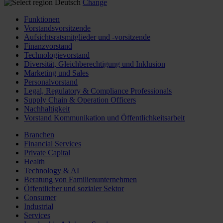
Deutsch
Change
Funktionen
Vorstandsvorsitzende
Aufsichtsratsmitglieder und -vorsitzende
Finanzvorstand
Technologievorstand
Diversität, Gleichberechtigung und Inklusion
Marketing und Sales
Personalvorstand
Legal, Regulatory & Compliance Professionals
Supply Chain & Operation Officers
Nachhaltigkeit
Vorstand Kommunikation und Öffentlichkeitsarbeit
Branchen
Financial Services
Private Capital
Health
Technology & AI
Beratung von Familienunternehmen
Öffentlicher und sozialer Sektor
Consumer
Industrial
Services