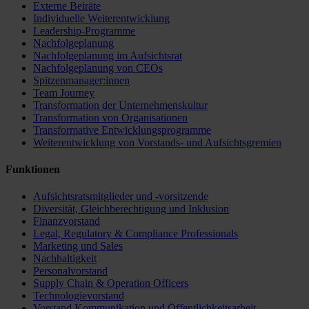
Externe Beiräte
Individuelle Weiterentwicklung
Leadership-Programme
Nachfolgeplanung
Nachfolgeplanung im Aufsichtsrat
Nachfolgeplanung von CEOs
Spitzenmanager:innen
Team Journey
Transformation der Unternehmenskultur
Transformation von Organisationen
Transformative Entwicklungsprogramme
Weiterentwicklung von Vorstands- und Aufsichtsgremien
Funktionen
Aufsichtsratsmitglieder und -vorsitzende
Diversität, Gleichberechtigung und Inklusion
Finanzvorstand
Legal, Regulatory & Compliance Professionals
Marketing und Sales
Nachhaltigkeit
Personalvorstand
Supply Chain & Operation Officers
Technologievorstand
Vorstand Kommunikation und Öffentlichkeitsarbeit