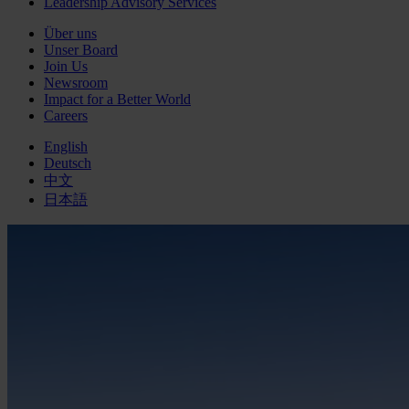
Leadership Advisory Services
Über uns
Unser Board
Join Us
Newsroom
Impact for a Better World
Careers
English
Deutsch
中文
日本語