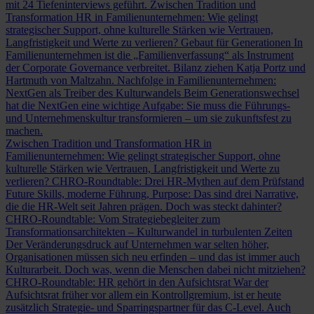
mit 24 Tiefeninterviews geführt.
Zwischen Tradition und
Transformation
HR in Familienunternehmen: Wie gelingt
strategischer Support, ohne kulturelle Stärken wie Vertrauen,
Langfristigkeit und Werte zu verlieren?
Gebaut für Generationen
In
Familienunternehmen ist die „Familienverfassung“ als Instrument
der Corporate Governance verbreitet. Bilanz ziehen Katja Portz und
Hartmuth von Maltzahn.
Nachfolge in Familienunternehmen:
NextGen als Treiber des Kulturwandels
Beim Generationswechsel
hat die NextGen eine wichtige Aufgabe: Sie muss die Führungs-
und Unternehmenskultur transformieren – um sie zukunftsfest zu
machen.
Zwischen Tradition und Transformation
HR in
Familienunternehmen: Wie gelingt strategischer Support, ohne
kulturelle Stärken wie Vertrauen, Langfristigkeit und Werte zu
verlieren?
CHRO-Roundtable: Drei HR-Mythen auf dem Prüfstand
Future Skills, moderne Führung, Purpose: Das sind drei Narrative,
die die HR-Welt seit Jahren prägen. Doch was steckt dahinter?
CHRO-Roundtable: Vom Strategiebegleiter zum
Transformationsarchitekten – Kulturwandel in turbulenten Zeiten
Der Veränderungsdruck auf Unternehmen war selten höher,
Organisationen müssen sich neu erfinden – und das ist immer auch
Kulturarbeit. Doch was, wenn die Menschen dabei nicht mitziehen?
CHRO-Roundtable: HR gehört in den Aufsichtsrat
War der
Aufsichtsrat früher vor allem ein Kontrollgremium, ist er heute
zusätzlich Strategie- und Sparringspartner für das C-Level. Auch