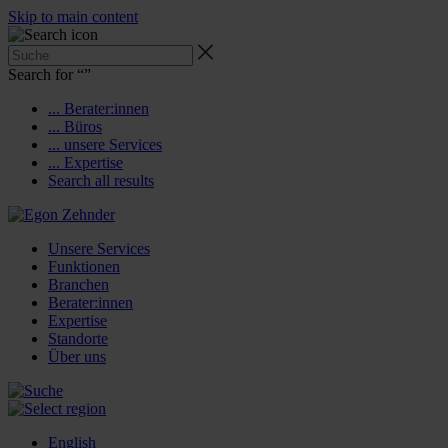
Skip to main content
Search for “
”
... Berater:innen
... Büros
... unsere Services
... Expertise
Search all results
Unsere Services
Funktionen
Branchen
Berater:innen
Expertise
Standorte
Über uns
English