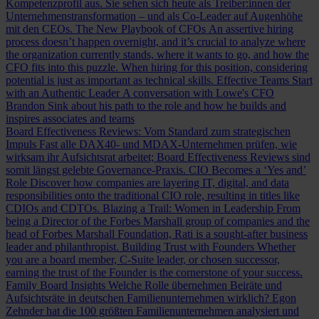
Kompetenzprofil aus. Sie sehen sich heute als Treiber:innen der
Unternehmenstransformation – und als Co-Leader auf Augenhöhe
mit den CEOs.
The New Playbook of CFOs
An assertive hiring
process doesn’t happen overnight, and it’s crucial to analyze where
the organization currently stands, where it wants to go, and how the
CFO fits into this puzzle. When hiring for this position, considering
potential is just as important as technical skills.
Effective Teams Start
with an Authentic Leader
A conversation with Lowe's CFO
Brandon Sink about his path to the role and how he builds and
inspires associates and teams
Board Effectiveness Reviews: Vom Standard zum strategischen
Impuls
Fast alle DAX40- und MDAX-Unternehmen prüfen, wie
wirksam ihr Aufsichtsrat arbeitet; Board Effectiveness Reviews sind
somit längst gelebte Governance-Praxis.
CIO Becomes a ‘Yes and’
Role
Discover how companies are layering IT, digital, and data
responsibilities onto the traditional CIO role, resulting in titles like
CDIOs and CDTOs.
Blazing a Trail: Women in Leadership
From
being a Director of the Forbes Marshall group of companies and the
head of Forbes Marshall Foundation, Rati is a sought-after business
leader and philanthropist.
Building Trust with Founders
Whether
you are a board member, C-Suite leader, or chosen successor,
earning the trust of the Founder is the cornerstone of your success.
Family Board Insights
Welche Rolle übernehmen Beiräte und
Aufsichtsräte in deutschen Familienunternehmen wirklich? Egon
Zehnder hat die 100 größten Familienunternehmen analysiert und