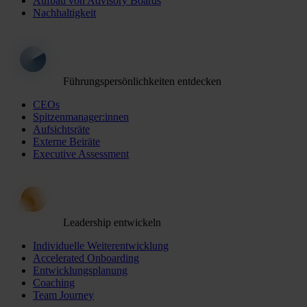
Aufbau von Advisory Boards
Nachhaltigkeit
Führungspersönlichkeiten entdecken
CEOs
Spitzenmanager:innen
Aufsichtsräte
Externe Beiräte
Executive Assessment
Leadership entwickeln
Individuelle Weiterentwicklung
Accelerated Onboarding
Entwicklungsplanung
Coaching
Team Journey