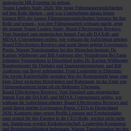
strategische HR-Expertise ist gefragt.
Young Leaders Study 2026: Wie junge Führungspersönlichkeiten
auf ihre Rolle blicken – und was Unternehmen daraus lernen
können
86% der jungen Führungspersönlichkeiten brennen für ihre
Rolle und wissen,, was ihre Führungsarbeit wirksam macht, zeigt
die neueste Young Leaders Study.
Board Effectiveness Reviews:
Vom Standard zum strategischen Impuls
Fast alle DAX40- und
MDAX-Unternehmen prüfen, wie wirksam ihr Aufsichtsrat arbeitet;
Board Effectiveness Reviews sind somit längst gelebte Governance-
Praxis.
Warum Transformation bei den Menschen beginnt: Dr.
Karsten Wildberger und Bill Anderson über Veränderung
Bei Egon
Zehnders Veranstaltung in Düsseldorf trafen Dr. Karsten Wildberger,
Bundesminister für Digitales und Staatsmodernisierung, und Bill
Anderson von Bayer aufeinander.
From Leadership to Eldership:
Die zweite Karrierehälfte gestalten
War der Renteneintritt lange eine
klare Zäsur zwischen Berufsleben und Ruhestand, ist das Ende von
Führungskarrieren heute oft ein fließender Übergang.
Board Effectiveness Reviews: Vom Standard zum strategischen
Impuls
Fast alle DAX40- und MDAX-Unternehmen prüfen, wie
wirksam ihr Aufsichtsrat arbeitet; Board Effectiveness Reviews sind
somit längst gelebte Governance-Praxis.
CEOs in Deutschland
2026: Konturen eines neuen Profils
Leistung und Ergebnisstärke,
einst zentral für den Einstieg in die CEO-Rolle, reichen nicht mehr
aus. Stattdessen werden Risikobereitschaft, Leadership-Kompetenz
und Beziehungsfähigkeit bedeutsam.
Warum Transformation bei den