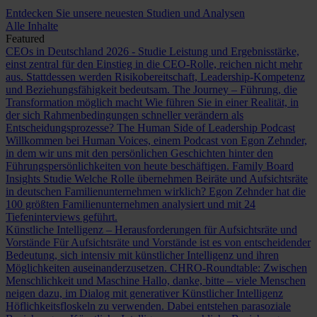
Entdecken Sie unsere neuesten Studien und Analysen
Alle Inhalte
Featured
CEOs in Deutschland 2026 - Studie
Leistung und Ergebnisstärke,
einst zentral für den Einstieg in die CEO-Rolle, reichen nicht mehr
aus. Stattdessen werden Risikobereitschaft, Leadership-Kompetenz
und Beziehungsfähigkeit bedeutsam.
The Journey – Führung, die
Transformation möglich macht
Wie führen Sie in einer Realität, in
der sich Rahmenbedingungen schneller verändern als
Entscheidungsprozesse?
The Human Side of Leadership Podcast
Willkommen bei Human Voices, einem Podcast von Egon Zehnder,
in dem wir uns mit den persönlichen Geschichten hinter den
Führungspersönlichkeiten von heute beschäftigen.
Family Board
Insights Studie
Welche Rolle übernehmen Beiräte und Aufsichtsräte
in deutschen Familienunternehmen wirklich? Egon Zehnder hat die
100 größten Familienunternehmen analysiert und mit 24
Tiefeninterviews geführt.
Künstliche Intelligenz – Herausforderungen für Aufsichtsräte und
Vorstände
Für Aufsichtsräte und Vorstände ist es von entscheidender
Bedeutung, sich intensiv mit künstlicher Intelligenz und ihren
Möglichkeiten auseinanderzusetzen.
CHRO-Roundtable: Zwischen
Menschlichkeit und Maschine
Hallo, danke, bitte – viele Menschen
neigen dazu, im Dialog mit generativer Künstlicher Intelligenz
Höflichkeitsfloskeln zu verwenden. Dabei entstehen parasoziale