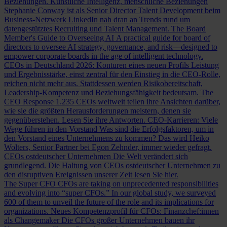
Beziehungen.
Künstliche Intelligenz, menschliche Beziehungen
Stephanie Conway ist als Senior Director Talent Development beim
Business-Netzwerk LinkedIn nah dran an Trends rund um
datengestütztes Recruiting und Talent Management.
The Board
Member's Guide to Overseeing AI
A practical guide for board of
directors to oversee AI strategy, governance, and risk—designed to
empower corporate boards in the age of intelligent technology.
CEOs in Deutschland 2026: Konturen eines neuen Profils
Leistung
und Ergebnisstärke, einst zentral für den Einstieg in die CEO-Rolle,
reichen nicht mehr aus. Stattdessen werden Risikobereitschaft,
Leadership-Kompetenz und Beziehungsfähigkeit bedeutsam.
The
CEO Response
1.235 CEOs weltweit teilen ihre Ansichten darüber,
wie sie die größten Herausforderungen meistern, denen sie
gegenüberstehen. Lesen Sie ihre Antworten.
CEO-Karrieren: Viele
Wege führen in den Vorstand
Was sind die Erfolgsfaktoren, um in
den Vorstand eines Unternehmens zu kommen? Das wird Heiko
Wolters, Senior Partner bei Egon Zehnder, immer wieder gefragt.
CEOs ostdeutscher Unternehmen
Die Welt verändert sich
grundlegend. Die Haltung von CEOs ostdeutscher Unternehmen zu
den disruptiven Ereignissen unserer Zeit lesen Sie hier.
The Super CFO
CFOs are taking on unprecedented responsibilities
and evolving into “super CFOs.” In our global study, we surveyed
600 of them to unveil the future of the role and its implications for
organizations.
Neues Kompetenzprofil für CFOs: Finanzchef:innen
als Changemaker
Die CFOs großer Unternehmen bauen ihr