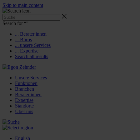
Skip to main content
Search for “
”
... Berater:innen
... Büros
... unsere Services
... Expertise
Search all results
Unsere Services
Funktionen
Branchen
Berater:innen
Expertise
Standorte
Über uns
English