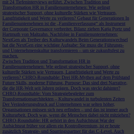
mit 24 Tiefeninterviews geführt.
Zwischen Tradition und
Transformation
HR in Familienunternehmen: Wie gelingt
strategischer Support, ohne kulturelle Stärken wie Vertrauen,
Langfristigkeit und Werte zu verlieren?
Gebaut für Generationen
In
Familienunternehmen ist die „Familienverfassung“ als Instrument
der Corporate Governance verbreitet. Bilanz ziehen Katja Portz und
Hartmuth von Maltzahn.
Nachfolge in Familienunternehmen:
NextGen als Treiber des Kulturwandels
Beim Generationswechsel
hat die NextGen eine wichtige Aufgabe: Sie muss die Führungs-
und Unternehmenskultur transformieren – um sie zukunftsfest zu
machen.
Zwischen Tradition und Transformation
HR in
Familienunternehmen: Wie gelingt strategischer Support, ohne
kulturelle Stärken wie Vertrauen, Langfristigkeit und Werte zu
verlieren?
CHRO-Roundtable: Drei HR-Mythen auf dem Prüfstand
Future Skills, moderne Führung, Purpose: Das sind drei Narrative,
die die HR-Welt seit Jahren prägen. Doch was steckt dahinter?
CHRO-Roundtable: Vom Strategiebegleiter zum
Transformationsarchitekten – Kulturwandel in turbulenten Zeiten
Der Veränderungsdruck auf Unternehmen war selten höher,
Organisationen müssen sich neu erfinden – und das ist immer auch
Kulturarbeit. Doch was, wenn die Menschen dabei nicht mitziehen?
CHRO-Roundtable: HR gehört in den Aufsichtsrat
War der
Aufsichtsrat früher vor allem ein Kontrollgremium, ist er heute
zusätzlich Strategie- und Sparringspartner für das C-Level. Auch