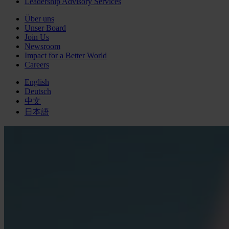
Leadership Advisory Services
Über uns
Unser Board
Join Us
Newsroom
Impact for a Better World
Careers
English
Deutsch
中文
日本語