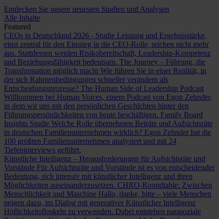
Entdecken Sie unsere neuesten Studien und Analysen
Alle Inhalte
Featured
CEOs in Deutschland 2026 - Studie
Leistung und Ergebnisstärke,
einst zentral für den Einstieg in die CEO-Rolle, reichen nicht mehr
aus. Stattdessen werden Risikobereitschaft, Leadership-Kompetenz
und Beziehungsfähigkeit bedeutsam.
The Journey – Führung, die
Transformation möglich macht
Wie führen Sie in einer Realität, in
der sich Rahmenbedingungen schneller verändern als
Entscheidungsprozesse?
The Human Side of Leadership Podcast
Willkommen bei Human Voices, einem Podcast von Egon Zehnder,
in dem wir uns mit den persönlichen Geschichten hinter den
Führungspersönlichkeiten von heute beschäftigen.
Family Board
Insights Studie
Welche Rolle übernehmen Beiräte und Aufsichtsräte
in deutschen Familienunternehmen wirklich? Egon Zehnder hat die
100 größten Familienunternehmen analysiert und mit 24
Tiefeninterviews geführt.
Künstliche Intelligenz – Herausforderungen für Aufsichtsräte und
Vorstände
Für Aufsichtsräte und Vorstände ist es von entscheidender
Bedeutung, sich intensiv mit künstlicher Intelligenz und ihren
Möglichkeiten auseinanderzusetzen.
CHRO-Roundtable: Zwischen
Menschlichkeit und Maschine
Hallo, danke, bitte – viele Menschen
neigen dazu, im Dialog mit generativer Künstlicher Intelligenz
Höflichkeitsfloskeln zu verwenden. Dabei entstehen parasoziale