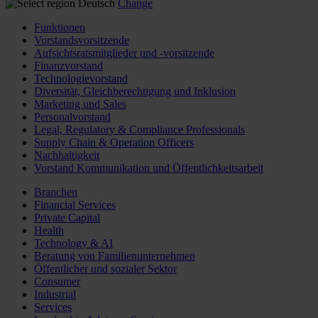
Deutsch
Change
Funktionen
Vorstandsvorsitzende
Aufsichtsratsmitglieder und -vorsitzende
Finanzvorstand
Technologievorstand
Diversität, Gleichberechtigung und Inklusion
Marketing und Sales
Personalvorstand
Legal, Regulatory & Compliance Professionals
Supply Chain & Operation Officers
Nachhaltigkeit
Vorstand Kommunikation und Öffentlichkeitsarbeit
Branchen
Financial Services
Private Capital
Health
Technology & AI
Beratung von Familienunternehmen
Öffentlicher und sozialer Sektor
Consumer
Industrial
Services