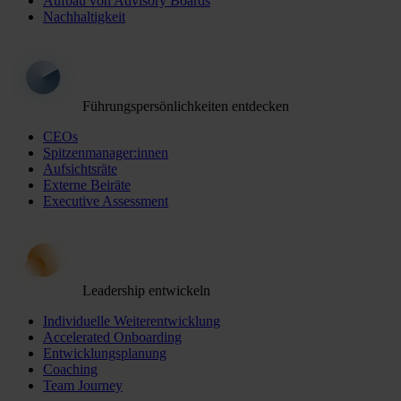
Aufbau von Advisory Boards
Nachhaltigkeit
Führungspersönlichkeiten entdecken
CEOs
Spitzenmanager:innen
Aufsichtsräte
Externe Beiräte
Executive Assessment
Leadership entwickeln
Individuelle Weiterentwicklung
Accelerated Onboarding
Entwicklungsplanung
Coaching
Team Journey