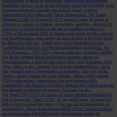
Beziehungen.
Künstliche Intelligenz, menschliche Beziehungen
Stephanie Conway ist als Senior Director Talent Development beim
Business-Netzwerk LinkedIn nah dran an Trends rund um
datengestütztes Recruiting und Talent Management.
The Board
Member's Guide to Overseeing AI
A practical guide for board of
directors to oversee AI strategy, governance, and risk—designed to
empower corporate boards in the age of intelligent technology.
CEOs in Deutschland 2026: Konturen eines neuen Profils
Leistung
und Ergebnisstärke, einst zentral für den Einstieg in die CEO-Rolle,
reichen nicht mehr aus. Stattdessen werden Risikobereitschaft,
Leadership-Kompetenz und Beziehungsfähigkeit bedeutsam.
The
CEO Response
1.235 CEOs weltweit teilen ihre Ansichten darüber,
wie sie die größten Herausforderungen meistern, denen sie
gegenüberstehen. Lesen Sie ihre Antworten.
CEO-Karrieren: Viele
Wege führen in den Vorstand
Was sind die Erfolgsfaktoren, um in
den Vorstand eines Unternehmens zu kommen? Das wird Heiko
Wolters, Senior Partner bei Egon Zehnder, immer wieder gefragt.
CEOs ostdeutscher Unternehmen
Die Welt verändert sich
grundlegend. Die Haltung von CEOs ostdeutscher Unternehmen zu
den disruptiven Ereignissen unserer Zeit lesen Sie hier.
The Super CFO
CFOs are taking on unprecedented responsibilities
and evolving into “super CFOs.” In our global study, we surveyed
600 of them to unveil the future of the role and its implications for
organizations.
Neues Kompetenzprofil für CFOs: Finanzchef:innen
als Changemaker
Die CFOs großer Unternehmen bauen ihr