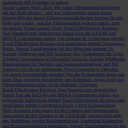
strategische HR-Expertise ist gefragt.
Young Leaders Study 2026: Wie junge Führungspersönlichkeiten
auf ihre Rolle blicken – und was Unternehmen daraus lernen
können
86% der jungen Führungspersönlichkeiten brennen für ihre
Rolle und wissen,, was ihre Führungsarbeit wirksam macht, zeigt
die neueste Young Leaders Study.
Board Effectiveness Reviews:
Vom Standard zum strategischen Impuls
Fast alle DAX40- und
MDAX-Unternehmen prüfen, wie wirksam ihr Aufsichtsrat arbeitet;
Board Effectiveness Reviews sind somit längst gelebte Governance-
Praxis.
Warum Transformation bei den Menschen beginnt: Dr.
Karsten Wildberger und Bill Anderson über Veränderung
Bei Egon
Zehnders Veranstaltung in Düsseldorf trafen Dr. Karsten Wildberger,
Bundesminister für Digitales und Staatsmodernisierung, und Bill
Anderson von Bayer aufeinander.
From Leadership to Eldership:
Die zweite Karrierehälfte gestalten
War der Renteneintritt lange eine
klare Zäsur zwischen Berufsleben und Ruhestand, ist das Ende von
Führungskarrieren heute oft ein fließender Übergang.
Board Effectiveness Reviews: Vom Standard zum strategischen
Impuls
Fast alle DAX40- und MDAX-Unternehmen prüfen, wie
wirksam ihr Aufsichtsrat arbeitet; Board Effectiveness Reviews sind
somit längst gelebte Governance-Praxis.
CEOs in Deutschland
2026: Konturen eines neuen Profils
Leistung und Ergebnisstärke,
einst zentral für den Einstieg in die CEO-Rolle, reichen nicht mehr
aus. Stattdessen werden Risikobereitschaft, Leadership-Kompetenz
und Beziehungsfähigkeit bedeutsam.
Warum Transformation bei den