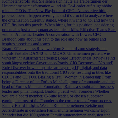
Kompetenzprofil aus. Sie sehen sich heute als Treiber:innen der
Unternehmenstransformation – und als Co-Leader auf Augenhöhe
mit den CEOs.
The New Playbook of CFOs
An assertive hiring
process doesn’t happen overnight, and it’s crucial to analyze where
the organization currently stands, where it wants to go, and how the
CFO fits into this puzzle. When hiring for this position, considering
potential is just as important as technical skills.
Effective Teams Start
with an Authentic Leader
A conversation with Lowe's CFO
Brandon Sink about his path to the role and how he builds and
inspires associates and teams
Board Effectiveness Reviews: Vom Standard zum strategischen
Impuls
Fast alle DAX40- und MDAX-Unternehmen prüfen, wie
wirksam ihr Aufsichtsrat arbeitet; Board Effectiveness Reviews sind
somit längst gelebte Governance-Praxis.
CIO Becomes a ‘Yes and’
Role
Discover how companies are layering IT, digital, and data
responsibilities onto the traditional CIO role, resulting in titles like
CDIOs and CDTOs.
Blazing a Trail: Women in Leadership
From
being a Director of the Forbes Marshall group of companies and the
head of Forbes Marshall Foundation, Rati is a sought-after business
leader and philanthropist.
Building Trust with Founders
Whether
you are a board member, C-Suite leader, or chosen successor,
earning the trust of the Founder is the cornerstone of your success.
Family Board Insights
Welche Rolle übernehmen Beiräte und
Aufsichtsräte in deutschen Familienunternehmen wirklich? Egon
Zehnder hat die 100 größten Familienunternehmen analysiert und