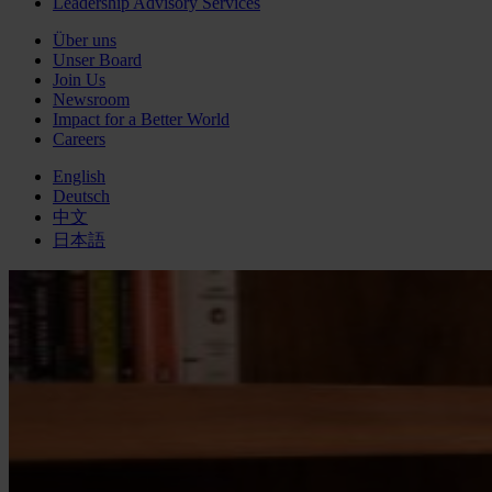
Leadership Advisory Services
Über uns
Unser Board
Join Us
Newsroom
Impact for a Better World
Careers
English
Deutsch
中文
日本語