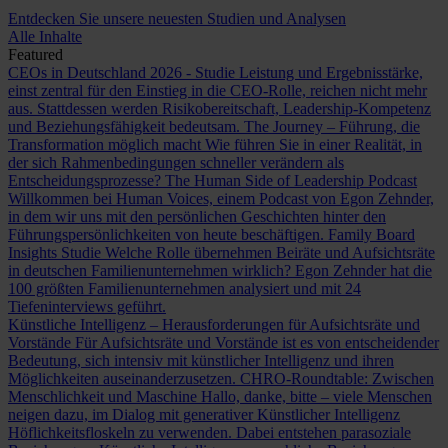
Entdecken Sie unsere neuesten Studien und Analysen
Alle Inhalte
Featured
CEOs in Deutschland 2026 - Studie
Leistung und Ergebnisstärke,
einst zentral für den Einstieg in die CEO-Rolle, reichen nicht mehr
aus. Stattdessen werden Risikobereitschaft, Leadership-Kompetenz
und Beziehungsfähigkeit bedeutsam.
The Journey – Führung, die
Transformation möglich macht
Wie führen Sie in einer Realität, in
der sich Rahmenbedingungen schneller verändern als
Entscheidungsprozesse?
The Human Side of Leadership Podcast
Willkommen bei Human Voices, einem Podcast von Egon Zehnder,
in dem wir uns mit den persönlichen Geschichten hinter den
Führungspersönlichkeiten von heute beschäftigen.
Family Board
Insights Studie
Welche Rolle übernehmen Beiräte und Aufsichtsräte
in deutschen Familienunternehmen wirklich? Egon Zehnder hat die
100 größten Familienunternehmen analysiert und mit 24
Tiefeninterviews geführt.
Künstliche Intelligenz – Herausforderungen für Aufsichtsräte und
Vorstände
Für Aufsichtsräte und Vorstände ist es von entscheidender
Bedeutung, sich intensiv mit künstlicher Intelligenz und ihren
Möglichkeiten auseinanderzusetzen.
CHRO-Roundtable: Zwischen
Menschlichkeit und Maschine
Hallo, danke, bitte – viele Menschen
neigen dazu, im Dialog mit generativer Künstlicher Intelligenz
Höflichkeitsfloskeln zu verwenden. Dabei entstehen parasoziale