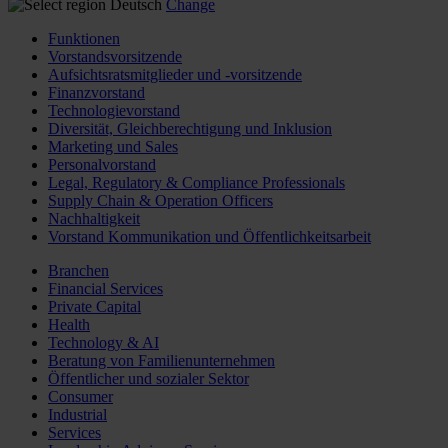
Deutsch
Change
Funktionen
Vorstandsvorsitzende
Aufsichtsratsmitglieder und -vorsitzende
Finanzvorstand
Technologievorstand
Diversität, Gleichberechtigung und Inklusion
Marketing und Sales
Personalvorstand
Legal, Regulatory & Compliance Professionals
Supply Chain & Operation Officers
Nachhaltigkeit
Vorstand Kommunikation und Öffentlichkeitsarbeit
Branchen
Financial Services
Private Capital
Health
Technology & AI
Beratung von Familienunternehmen
Öffentlicher und sozialer Sektor
Consumer
Industrial
Services