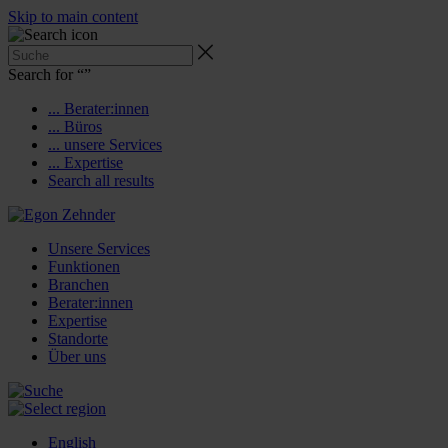
Skip to main content
Search for “
”
... Berater:innen
... Büros
... unsere Services
... Expertise
Search all results
Unsere Services
Funktionen
Branchen
Berater:innen
Expertise
Standorte
Über uns
English