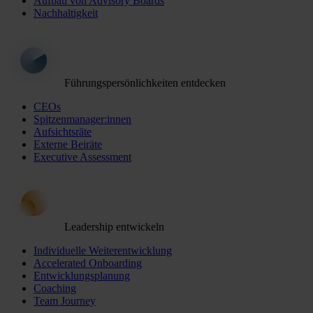
Aufbau von Advisory Boards
Nachhaltigkeit
Führungspersönlichkeiten entdecken
CEOs
Spitzenmanager:innen
Aufsichtsräte
Externe Beiräte
Executive Assessment
Leadership entwickeln
Individuelle Weiterentwicklung
Accelerated Onboarding
Entwicklungsplanung
Coaching
Team Journey