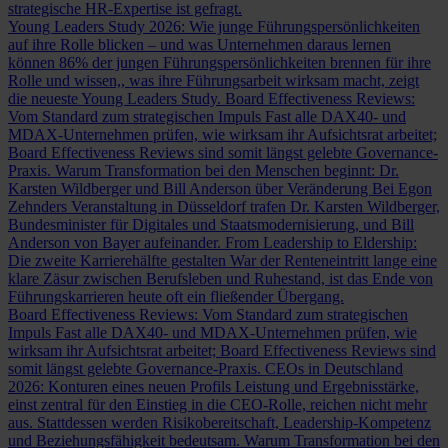
strategische HR-Expertise ist gefragt.
Young Leaders Study 2026: Wie junge Führungspersönlichkeiten
auf ihre Rolle blicken – und was Unternehmen daraus lernen
können
86% der jungen Führungspersönlichkeiten brennen für ihre
Rolle und wissen,, was ihre Führungsarbeit wirksam macht, zeigt
die neueste Young Leaders Study.
Board Effectiveness Reviews:
Vom Standard zum strategischen Impuls
Fast alle DAX40- und
MDAX-Unternehmen prüfen, wie wirksam ihr Aufsichtsrat arbeitet;
Board Effectiveness Reviews sind somit längst gelebte Governance-
Praxis.
Warum Transformation bei den Menschen beginnt: Dr.
Karsten Wildberger und Bill Anderson über Veränderung
Bei Egon
Zehnders Veranstaltung in Düsseldorf trafen Dr. Karsten Wildberger,
Bundesminister für Digitales und Staatsmodernisierung, und Bill
Anderson von Bayer aufeinander.
From Leadership to Eldership:
Die zweite Karrierehälfte gestalten
War der Renteneintritt lange eine
klare Zäsur zwischen Berufsleben und Ruhestand, ist das Ende von
Führungskarrieren heute oft ein fließender Übergang.
Board Effectiveness Reviews: Vom Standard zum strategischen
Impuls
Fast alle DAX40- und MDAX-Unternehmen prüfen, wie
wirksam ihr Aufsichtsrat arbeitet; Board Effectiveness Reviews sind
somit längst gelebte Governance-Praxis.
CEOs in Deutschland
2026: Konturen eines neuen Profils
Leistung und Ergebnisstärke,
einst zentral für den Einstieg in die CEO-Rolle, reichen nicht mehr
aus. Stattdessen werden Risikobereitschaft, Leadership-Kompetenz
und Beziehungsfähigkeit bedeutsam.
Warum Transformation bei den