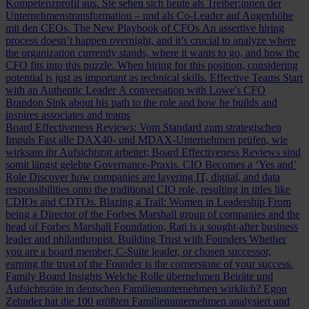
Kompetenzprofil aus. Sie sehen sich heute als Treiber:innen der
Unternehmenstransformation – und als Co-Leader auf Augenhöhe
mit den CEOs.
The New Playbook of CFOs
An assertive hiring
process doesn’t happen overnight, and it’s crucial to analyze where
the organization currently stands, where it wants to go, and how the
CFO fits into this puzzle. When hiring for this position, considering
potential is just as important as technical skills.
Effective Teams Start
with an Authentic Leader
A conversation with Lowe's CFO
Brandon Sink about his path to the role and how he builds and
inspires associates and teams
Board Effectiveness Reviews: Vom Standard zum strategischen
Impuls
Fast alle DAX40- und MDAX-Unternehmen prüfen, wie
wirksam ihr Aufsichtsrat arbeitet; Board Effectiveness Reviews sind
somit längst gelebte Governance-Praxis.
CIO Becomes a ‘Yes and’
Role
Discover how companies are layering IT, digital, and data
responsibilities onto the traditional CIO role, resulting in titles like
CDIOs and CDTOs.
Blazing a Trail: Women in Leadership
From
being a Director of the Forbes Marshall group of companies and the
head of Forbes Marshall Foundation, Rati is a sought-after business
leader and philanthropist.
Building Trust with Founders
Whether
you are a board member, C-Suite leader, or chosen successor,
earning the trust of the Founder is the cornerstone of your success.
Family Board Insights
Welche Rolle übernehmen Beiräte und
Aufsichtsräte in deutschen Familienunternehmen wirklich? Egon
Zehnder hat die 100 größten Familienunternehmen analysiert und