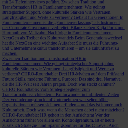
mit 24 Tiefeninterviews geführt.
Zwischen Tradition und
Transformation
HR in Familienunternehmen: Wie gelingt
strategischer Support, ohne kulturelle Stärken wie Vertrauen,
Langfristigkeit und Werte zu verlieren?
Gebaut für Generationen
In
Familienunternehmen ist die „Familienverfassung“ als Instrument
der Corporate Governance verbreitet. Bilanz ziehen Katja Portz und
Hartmuth von Maltzahn.
Nachfolge in Familienunternehmen:
NextGen als Treiber des Kulturwandels
Beim Generationswechsel
hat die NextGen eine wichtige Aufgabe: Sie muss die Führungs-
und Unternehmenskultur transformieren – um sie zukunftsfest zu
machen.
Zwischen Tradition und Transformation
HR in
Familienunternehmen: Wie gelingt strategischer Support, ohne
kulturelle Stärken wie Vertrauen, Langfristigkeit und Werte zu
verlieren?
CHRO-Roundtable: Drei HR-Mythen auf dem Prüfstand
Future Skills, moderne Führung, Purpose: Das sind drei Narrative,
die die HR-Welt seit Jahren prägen. Doch was steckt dahinter?
CHRO-Roundtable: Vom Strategiebegleiter zum
Transformationsarchitekten – Kulturwandel in turbulenten Zeiten
Der Veränderungsdruck auf Unternehmen war selten höher,
Organisationen müssen sich neu erfinden – und das ist immer auch
Kulturarbeit. Doch was, wenn die Menschen dabei nicht mitziehen?
CHRO-Roundtable: HR gehört in den Aufsichtsrat
War der
Aufsichtsrat früher vor allem ein Kontrollgremium, ist er heute
zusätzlich Strategie- und Sparringspartner für das C-Level. Auch