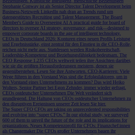
Beziehungen.
Künstliche Intelligenz, menschliche Beziehungen
Stephanie Conway ist als Senior Director Talent Development beim
Business-Netzwerk LinkedIn nah dran an Trends rund um
datengestütztes Recruiting und Talent Management.
The Board
Member's Guide to Overseeing AI
A practical guide for board of
directors to oversee AI strategy, governance, and risk—designed to
empower corporate boards in the age of intelligent technology.
CEOs in Deutschland 2026: Konturen eines neuen Profils
Leistung
und Ergebnisstärke, einst zentral für den Einstieg in die CEO-Rolle,
reichen nicht mehr aus. Stattdessen werden Risikobereitschaft,
Leadership-Kompetenz und Beziehungsfähigkeit bedeutsam.
The
CEO Response
1.235 CEOs weltweit teilen ihre Ansichten darüber,
wie sie die größten Herausforderungen meistern, denen sie
gegenüberstehen. Lesen Sie ihre Antworten.
CEO-Karrieren: Viele
Wege führen in den Vorstand
Was sind die Erfolgsfaktoren, um in
den Vorstand eines Unternehmens zu kommen? Das wird Heiko
Wolters, Senior Partner bei Egon Zehnder, immer wieder gefragt.
CEOs ostdeutscher Unternehmen
Die Welt verändert sich
grundlegend. Die Haltung von CEOs ostdeutscher Unternehmen zu
den disruptiven Ereignissen unserer Zeit lesen Sie hier.
The Super CFO
CFOs are taking on unprecedented responsibilities
and evolving into “super CFOs.” In our global study, we surveyed
600 of them to unveil the future of the role and its implications for
organizations.
Neues Kompetenzprofil für CFOs: Finanzchef:innen
als Changemaker
Die CFOs großer Unternehmen bauen ihr