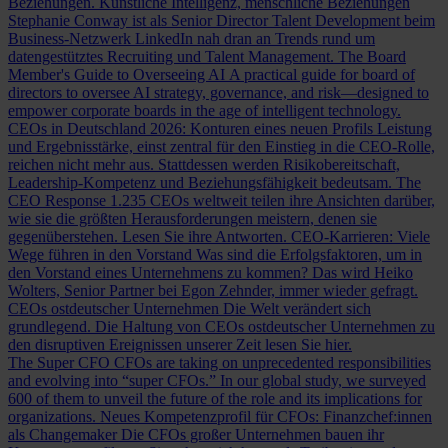
Beziehungen.
Künstliche Intelligenz, menschliche Beziehungen
Stephanie Conway ist als Senior Director Talent Development beim
Business-Netzwerk LinkedIn nah dran an Trends rund um
datengestütztes Recruiting und Talent Management.
The Board
Member's Guide to Overseeing AI
A practical guide for board of
directors to oversee AI strategy, governance, and risk—designed to
empower corporate boards in the age of intelligent technology.
CEOs in Deutschland 2026: Konturen eines neuen Profils
Leistung
und Ergebnisstärke, einst zentral für den Einstieg in die CEO-Rolle,
reichen nicht mehr aus. Stattdessen werden Risikobereitschaft,
Leadership-Kompetenz und Beziehungsfähigkeit bedeutsam.
The
CEO Response
1.235 CEOs weltweit teilen ihre Ansichten darüber,
wie sie die größten Herausforderungen meistern, denen sie
gegenüberstehen. Lesen Sie ihre Antworten.
CEO-Karrieren: Viele
Wege führen in den Vorstand
Was sind die Erfolgsfaktoren, um in
den Vorstand eines Unternehmens zu kommen? Das wird Heiko
Wolters, Senior Partner bei Egon Zehnder, immer wieder gefragt.
CEOs ostdeutscher Unternehmen
Die Welt verändert sich
grundlegend. Die Haltung von CEOs ostdeutscher Unternehmen zu
den disruptiven Ereignissen unserer Zeit lesen Sie hier.
The Super CFO
CFOs are taking on unprecedented responsibilities
and evolving into “super CFOs.” In our global study, we surveyed
600 of them to unveil the future of the role and its implications for
organizations.
Neues Kompetenzprofil für CFOs: Finanzchef:innen
als Changemaker
Die CFOs großer Unternehmen bauen ihr