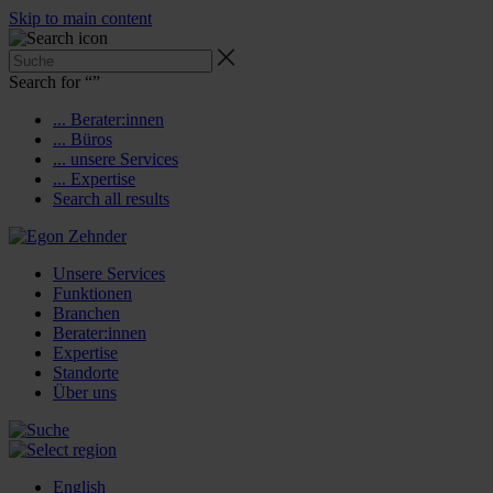
Skip to main content
Search for “
”
... Berater:innen
... Büros
... unsere Services
... Expertise
Search all results
Unsere Services
Funktionen
Branchen
Berater:innen
Expertise
Standorte
Über uns
English