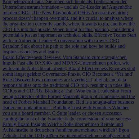
Kompetenzprofil aus. Sie sehen sich heute als Treiber:innen der
Unternehmenstransformation – und als Co-Leader auf Augenhöhe
mit den CEOs.
The New Playbook of CFOs
An assertive hiring
process doesn’t happen overnight, and it’s crucial to analyze where
the organization currently stands, where it wants to go, and how the
CFO fits into this puzzle. When hiring for this position, considering
potential is just as important as technical skills.
Effective Teams Start
with an Authentic Leader
A conversation with Lowe's CFO
Brandon Sink about his path to the role and how he builds and
inspires associates and teams
Board Effectiveness Reviews: Vom Standard zum strategischen
Impuls
Fast alle DAX40- und MDAX-Unternehmen prüfen, wie
wirksam ihr Aufsichtsrat arbeitet; Board Effectiveness Reviews sind
somit längst gelebte Governance-Praxis.
CIO Becomes a ‘Yes and’
Role
Discover how companies are layering IT, digital, and data
responsibilities onto the traditional CIO role, resulting in titles like
CDIOs and CDTOs.
Blazing a Trail: Women in Leadership
From
being a Director of the Forbes Marshall group of companies and the
head of Forbes Marshall Foundation, Rati is a sought-after business
leader and philanthropist.
Building Trust with Founders
Whether
you are a board member, C-Suite leader, or chosen successor,
earning the trust of the Founder is the cornerstone of your success.
Family Board Insights
Welche Rolle übernehmen Beiräte und
Aufsichtsräte in deutschen Familienunternehmen wirklich? Egon
Zehnder hat die 100 größten Familienunternehmen analysiert und