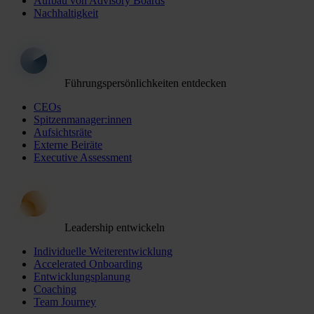
Aufbau von Advisory Boards
Nachhaltigkeit
Führungspersönlichkeiten entdecken
CEOs
Spitzenmanager:innen
Aufsichtsräte
Externe Beiräte
Executive Assessment
Leadership entwickeln
Individuelle Weiterentwicklung
Accelerated Onboarding
Entwicklungsplanung
Coaching
Team Journey