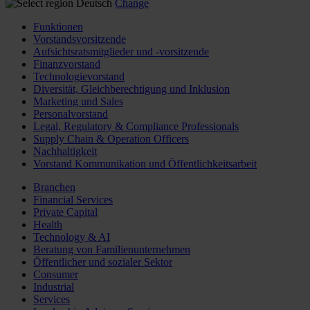
Deutsch
Change
Funktionen
Vorstandsvorsitzende
Aufsichtsratsmitglieder und -vorsitzende
Finanzvorstand
Technologievorstand
Diversität, Gleichberechtigung und Inklusion
Marketing und Sales
Personalvorstand
Legal, Regulatory & Compliance Professionals
Supply Chain & Operation Officers
Nachhaltigkeit
Vorstand Kommunikation und Öffentlichkeitsarbeit
Branchen
Financial Services
Private Capital
Health
Technology & AI
Beratung von Familienunternehmen
Öffentlicher und sozialer Sektor
Consumer
Industrial
Services