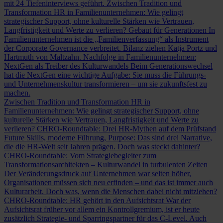
mit 24 Tiefeninterviews geführt.
Zwischen Tradition und
Transformation
HR in Familienunternehmen: Wie gelingt
strategischer Support, ohne kulturelle Stärken wie Vertrauen,
Langfristigkeit und Werte zu verlieren?
Gebaut für Generationen
In
Familienunternehmen ist die „Familienverfassung“ als Instrument
der Corporate Governance verbreitet. Bilanz ziehen Katja Portz und
Hartmuth von Maltzahn.
Nachfolge in Familienunternehmen:
NextGen als Treiber des Kulturwandels
Beim Generationswechsel
hat die NextGen eine wichtige Aufgabe: Sie muss die Führungs-
und Unternehmenskultur transformieren – um sie zukunftsfest zu
machen.
Zwischen Tradition und Transformation
HR in
Familienunternehmen: Wie gelingt strategischer Support, ohne
kulturelle Stärken wie Vertrauen, Langfristigkeit und Werte zu
verlieren?
CHRO-Roundtable: Drei HR-Mythen auf dem Prüfstand
Future Skills, moderne Führung, Purpose: Das sind drei Narrative,
die die HR-Welt seit Jahren prägen. Doch was steckt dahinter?
CHRO-Roundtable: Vom Strategiebegleiter zum
Transformationsarchitekten – Kulturwandel in turbulenten Zeiten
Der Veränderungsdruck auf Unternehmen war selten höher,
Organisationen müssen sich neu erfinden – und das ist immer auch
Kulturarbeit. Doch was, wenn die Menschen dabei nicht mitziehen?
CHRO-Roundtable: HR gehört in den Aufsichtsrat
War der
Aufsichtsrat früher vor allem ein Kontrollgremium, ist er heute
zusätzlich Strategie- und Sparringspartner für das C-Level. Auch