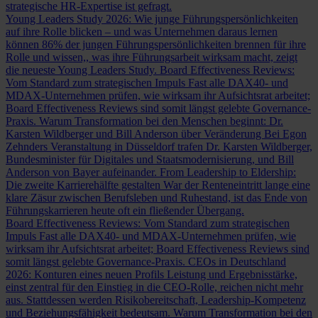
strategische HR-Expertise ist gefragt.
Young Leaders Study 2026: Wie junge Führungspersönlichkeiten
auf ihre Rolle blicken – und was Unternehmen daraus lernen
können
86% der jungen Führungspersönlichkeiten brennen für ihre
Rolle und wissen,, was ihre Führungsarbeit wirksam macht, zeigt
die neueste Young Leaders Study.
Board Effectiveness Reviews:
Vom Standard zum strategischen Impuls
Fast alle DAX40- und
MDAX-Unternehmen prüfen, wie wirksam ihr Aufsichtsrat arbeitet;
Board Effectiveness Reviews sind somit längst gelebte Governance-
Praxis.
Warum Transformation bei den Menschen beginnt: Dr.
Karsten Wildberger und Bill Anderson über Veränderung
Bei Egon
Zehnders Veranstaltung in Düsseldorf trafen Dr. Karsten Wildberger,
Bundesminister für Digitales und Staatsmodernisierung, und Bill
Anderson von Bayer aufeinander.
From Leadership to Eldership:
Die zweite Karrierehälfte gestalten
War der Renteneintritt lange eine
klare Zäsur zwischen Berufsleben und Ruhestand, ist das Ende von
Führungskarrieren heute oft ein fließender Übergang.
Board Effectiveness Reviews: Vom Standard zum strategischen
Impuls
Fast alle DAX40- und MDAX-Unternehmen prüfen, wie
wirksam ihr Aufsichtsrat arbeitet; Board Effectiveness Reviews sind
somit längst gelebte Governance-Praxis.
CEOs in Deutschland
2026: Konturen eines neuen Profils
Leistung und Ergebnisstärke,
einst zentral für den Einstieg in die CEO-Rolle, reichen nicht mehr
aus. Stattdessen werden Risikobereitschaft, Leadership-Kompetenz
und Beziehungsfähigkeit bedeutsam.
Warum Transformation bei den