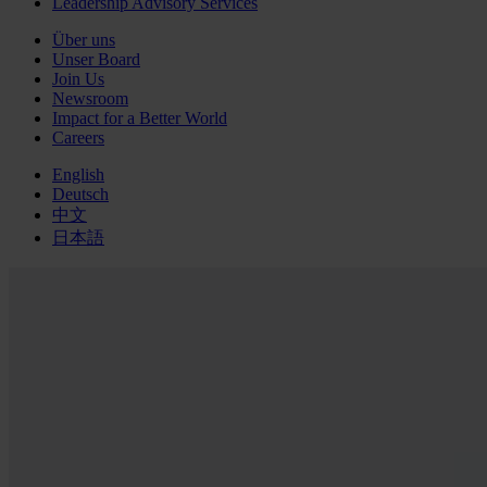
Leadership Advisory Services
Über uns
Unser Board
Join Us
Newsroom
Impact for a Better World
Careers
English
Deutsch
中文
日本語