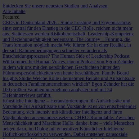
Entdecken Sie unsere neuesten Studien und Analysen
Alle Inhalte
Featured
CEOs in Deutschland 2026 - Studie
Leistung und Ergebnisstärke,
einst zentral für den Einstieg in die CEO-Rolle, reichen nicht mehr
aus. Stattdessen werden Risikobereitschaft, Leadership-Kompetenz
und Beziehungsfähigkeit bedeutsam.
The Journey – Führung, die
Transformation möglich macht
Wie führen Sie in einer Realität, in
der sich Rahmenbedingungen schneller verändern als
Entscheidungsprozesse?
The Human Side of Leadership Podcast
Willkommen bei Human Voices, einem Podcast von Egon Zehnder,
in dem wir uns mit den persönlichen Geschichten hinter den
Führungspersönlichkeiten von heute beschäftigen.
Family Board
Insights Studie
Welche Rolle übernehmen Beiräte und Aufsichtsräte
in deutschen Familienunternehmen wirklich? Egon Zehnder hat die
100 größten Familienunternehmen analysiert und mit 24
Tiefeninterviews geführt.
Künstliche Intelligenz – Herausforderungen für Aufsichtsräte und
Vorstände
Für Aufsichtsräte und Vorstände ist es von entscheidender
Bedeutung, sich intensiv mit künstlicher Intelligenz und ihren
Möglichkeiten auseinanderzusetzen.
CHRO-Roundtable: Zwischen
Menschlichkeit und Maschine
Hallo, danke, bitte – viele Menschen
neigen dazu, im Dialog mit generativer Künstlicher Intelligenz
Höflichkeitsfloskeln zu verwenden. Dabei entstehen parasoziale