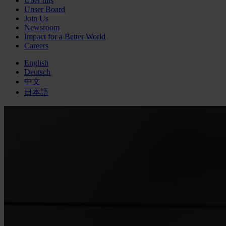
Über uns
Unser Board
Join Us
Newsroom
Impact for a Better World
Careers
English
Deutsch
中文
日本語