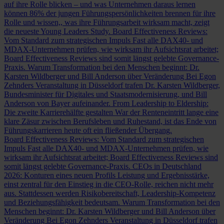
auf ihre Rolle blicken – und was Unternehmen daraus lernen
können
86% der jungen Führungspersönlichkeiten brennen für ihre
Rolle und wissen,, was ihre Führungsarbeit wirksam macht, zeigt
die neueste Young Leaders Study.
Board Effectiveness Reviews:
Vom Standard zum strategischen Impuls
Fast alle DAX40- und
MDAX-Unternehmen prüfen, wie wirksam ihr Aufsichtsrat arbeitet;
Board Effectiveness Reviews sind somit längst gelebte Governance-
Praxis.
Warum Transformation bei den Menschen beginnt: Dr.
Karsten Wildberger und Bill Anderson über Veränderung
Bei Egon
Zehnders Veranstaltung in Düsseldorf trafen Dr. Karsten Wildberger,
Bundesminister für Digitales und Staatsmodernisierung, und Bill
Anderson von Bayer aufeinander.
From Leadership to Eldership:
Die zweite Karrierehälfte gestalten
War der Renteneintritt lange eine
klare Zäsur zwischen Berufsleben und Ruhestand, ist das Ende von
Führungskarrieren heute oft ein fließender Übergang.
Board Effectiveness Reviews: Vom Standard zum strategischen
Impuls
Fast alle DAX40- und MDAX-Unternehmen prüfen, wie
wirksam ihr Aufsichtsrat arbeitet; Board Effectiveness Reviews sind
somit längst gelebte Governance-Praxis.
CEOs in Deutschland
2026: Konturen eines neuen Profils
Leistung und Ergebnisstärke,
einst zentral für den Einstieg in die CEO-Rolle, reichen nicht mehr
aus. Stattdessen werden Risikobereitschaft, Leadership-Kompetenz
und Beziehungsfähigkeit bedeutsam.
Warum Transformation bei den
Menschen beginnt: Dr. Karsten Wildberger und Bill Anderson über
Veränderung
Bei Egon Zehnders Veranstaltung in Düsseldorf trafen