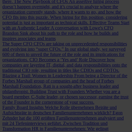
there.
The New Playbook of CFOs
An assertive hiring process
doesn’t happen overnight, and it’s crucial to analyze where the
organization currently stands, where it wants to go, and how the
CFO fits into this puzzle. When hiring for this position, considering
potential is just as important as technical skills.
Effective Teams Start
with an Authentic Leader
A conversation with Lowe's CFO
Brandon Sink about his path to the role and how he builds and
inspires associates and teams
The Super CFO
CFOs are taking on unprecedented responsibilities
and evolving into “super CFOs.” In our global study, we surveyed
600 of them to unveil the future of the role and its implications for
organizations.
CIO Becomes a ‘Yes and’ Role
Discover how
companies are layering IT, digital, and data responsibilities onto the
traditional CIO role, resulting in titles like CDIOs and CDTOs.
Blazing a Trail: Women in Leadership
From being a Director of the
Forbes Marshall group of companies and the head of Forbes
Marshall Foundation, Rati is a sought-after business leader and
philanthropist.
Building Trust with Founders
Whether you are a
board member, C-Suite leader, or chosen successor, earning the trust
of the Founder is the cornerstone of your success.
Family Board Insights
Welche Rolle übernehmen Beiräte und
Aufsichtsräte in deutschen Familienunternehmen wirklich? Egon
Zehnder hat die 100 größten Familienunternehmen analysiert und
mit 24 Tiefeninterviews geführt.
Zwischen Tradition und
Transformation
HR in Familienunternehmen: Wie gelingt