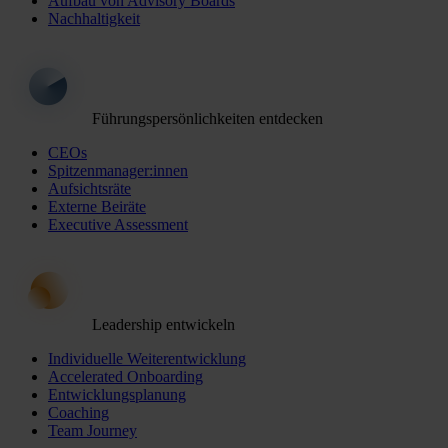
Aufbau von Advisory Boards
Nachhaltigkeit
Führungspersönlichkeiten entdecken
CEOs
Spitzenmanager:innen
Aufsichtsräte
Externe Beiräte
Executive Assessment
Leadership entwickeln
Individuelle Weiterentwicklung
Accelerated Onboarding
Entwicklungsplanung
Coaching
Team Journey