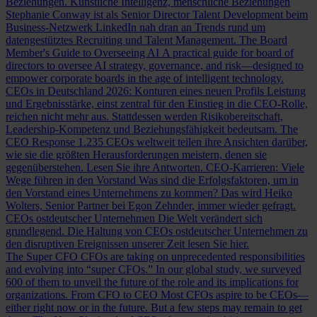
Beziehungen.
Künstliche Intelligenz, menschliche Beziehungen
Stephanie Conway ist als Senior Director Talent Development beim
Business-Netzwerk LinkedIn nah dran an Trends rund um
datengestütztes Recruiting und Talent Management.
The Board
Member's Guide to Overseeing AI
A practical guide for board of
directors to oversee AI strategy, governance, and risk—designed to
empower corporate boards in the age of intelligent technology.
CEOs in Deutschland 2026: Konturen eines neuen Profils
Leistung
und Ergebnisstärke, einst zentral für den Einstieg in die CEO-Rolle,
reichen nicht mehr aus. Stattdessen werden Risikobereitschaft,
Leadership-Kompetenz und Beziehungsfähigkeit bedeutsam.
The
CEO Response
1.235 CEOs weltweit teilen ihre Ansichten darüber,
wie sie die größten Herausforderungen meistern, denen sie
gegenüberstehen. Lesen Sie ihre Antworten.
CEO-Karrieren: Viele
Wege führen in den Vorstand
Was sind die Erfolgsfaktoren, um in
den Vorstand eines Unternehmens zu kommen? Das wird Heiko
Wolters, Senior Partner bei Egon Zehnder, immer wieder gefragt.
CEOs ostdeutscher Unternehmen
Die Welt verändert sich
grundlegend. Die Haltung von CEOs ostdeutscher Unternehmen zu
den disruptiven Ereignissen unserer Zeit lesen Sie hier.
The Super CFO
CFOs are taking on unprecedented responsibilities
and evolving into “super CFOs.” In our global study, we surveyed
600 of them to unveil the future of the role and its implications for
organizations.
From CFO to CEO
Most CFOs aspire to be CEOs—
either right now or in the future. But a few steps may remain to get