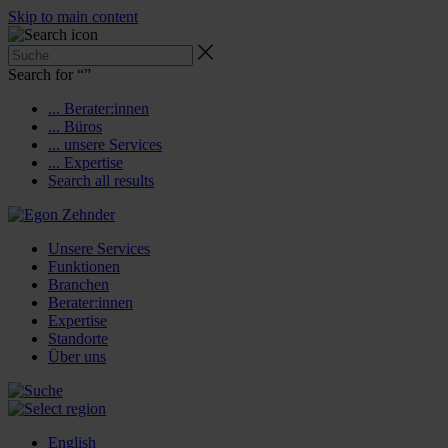
Skip to main content
Search for “
”
... Berater:innen
... Büros
... unsere Services
... Expertise
Search all results
Unsere Services
Funktionen
Branchen
Berater:innen
Expertise
Standorte
Über uns
English