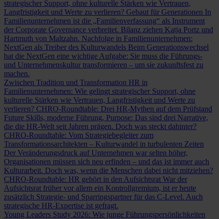
strategischer Support, ohne kulturelle Stärken wie Vertrauen,
Langfristigkeit und Werte zu verlieren?
Gebaut für Generationen
In
Familienunternehmen ist die „Familienverfassung“ als Instrument
der Corporate Governance verbreitet. Bilanz ziehen Katja Portz und
Hartmuth von Maltzahn.
Nachfolge in Familienunternehmen:
NextGen als Treiber des Kulturwandels
Beim Generationswechsel
hat die NextGen eine wichtige Aufgabe: Sie muss die Führungs-
und Unternehmenskultur transformieren – um sie zukunftsfest zu
machen.
Zwischen Tradition und Transformation
HR in
Familienunternehmen: Wie gelingt strategischer Support, ohne
kulturelle Stärken wie Vertrauen, Langfristigkeit und Werte zu
verlieren?
CHRO-Roundtable: Drei HR-Mythen auf dem Prüfstand
Future Skills, moderne Führung, Purpose: Das sind drei Narrative,
die die HR-Welt seit Jahren prägen. Doch was steckt dahinter?
CHRO-Roundtable: Vom Strategiebegleiter zum
Transformationsarchitekten – Kulturwandel in turbulenten Zeiten
Der Veränderungsdruck auf Unternehmen war selten höher,
Organisationen müssen sich neu erfinden – und das ist immer auch
Kulturarbeit. Doch was, wenn die Menschen dabei nicht mitziehen?
CHRO-Roundtable: HR gehört in den Aufsichtsrat
War der
Aufsichtsrat früher vor allem ein Kontrollgremium, ist er heute
zusätzlich Strategie- und Sparringspartner für das C-Level. Auch
strategische HR-Expertise ist gefragt.
Young Leaders Study 2026: Wie junge Führungspersönlichkeiten