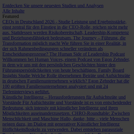
Entdecken Sie unsere neuesten Studien und Analysen
Alle Inhalte
Featured
CEOs in Deutschland 2026 - Studie
Leistung und Ergebnisstärke,
einst zentral für den Einstieg in die CEO-Rolle, reichen nicht mehr
aus. Stattdessen werden Risikobereitschaft, Leadership-Kompetenz
und Beziehungsfähigkeit bedeutsam.
The Journey – Führung, die
Transformation möglich macht
Wie führen Sie in einer Realität, in
der sich Rahmenbedingungen schneller verändern als
Entscheidungsprozesse?
The Human Side of Leadership Podcast
Willkommen bei Human Voices, einem Podcast von Egon Zehnder,
in dem wir uns mit den persönlichen Geschichten hinter den
Führungspersönlichkeiten von heute beschäftigen.
Family Board
Insights Studie
Welche Rolle übernehmen Beiräte und Aufsichtsräte
in deutschen Familienunternehmen wirklich? Egon Zehnder hat die
100 größten Familienunternehmen analysiert und mit 24
Tiefeninterviews geführt.
Künstliche Intelligenz – Herausforderungen für Aufsichtsräte und
Vorstände
Für Aufsichtsräte und Vorstände ist es von entscheidender
Bedeutung, sich intensiv mit künstlicher Intelligenz und ihren
Möglichkeiten auseinanderzusetzen.
CHRO-Roundtable: Zwischen
Menschlichkeit und Maschine
Hallo, danke, bitte – viele Menschen
neigen dazu, im Dialog mit generativer Künstlicher Intelligenz
Höflichkeitsfloskeln zu verwenden. Dabei entstehen parasoziale