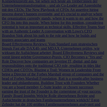
Kompetenzprofil aus. Sie sehen sich heute als Treiber:innen der
Unternehmenstransformation – und als Co-Leader auf Augenhöhe
mit den CEOs.
The New Playbook of CFOs
An assertive hiring
process doesn’t happen overnight, and it’s crucial to analyze where
the organization currently stands, where it wants to go, and how the
CFO fits into this puzzle. When hiring for this position, considering
potential is just as important as technical skills.
Effective Teams Start
with an Authentic Leader
A conversation with Lowe's CFO
Brandon Sink about his path to the role and how he builds and
inspires associates and teams
Board Effectiveness Reviews: Vom Standard zum strategischen
Impuls
Fast alle DAX40- und MDAX-Unternehmen prüfen, wie
wirksam ihr Aufsichtsrat arbeitet; Board Effectiveness Reviews sind
somit längst gelebte Governance-Praxis.
CIO Becomes a ‘Yes and’
Role
Discover how companies are layering IT, digital, and data
responsibilities onto the traditional CIO role, resulting in titles like
CDIOs and CDTOs.
Blazing a Trail: Women in Leadership
From
being a Director of the Forbes Marshall group of companies and the
head of Forbes Marshall Foundation, Rati is a sought-after business
leader and philanthropist.
Building Trust with Founders
Whether
you are a board member, C-Suite leader, or chosen successor,
earning the trust of the Founder is the cornerstone of your success.
Family Board Insights
Welche Rolle übernehmen Beiräte und
Aufsichtsräte in deutschen Familienunternehmen wirklich? Egon
Zehnder hat die 100 größten Familienunternehmen analysiert und