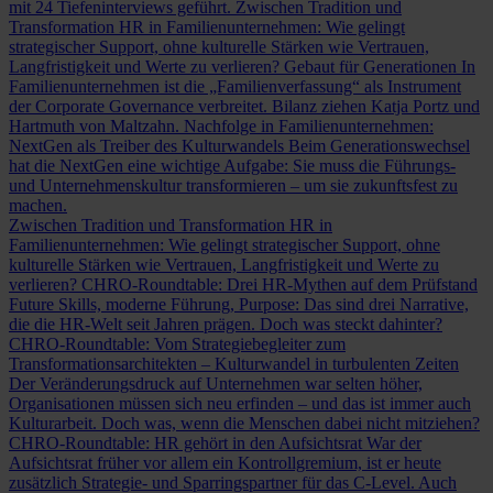
mit 24 Tiefeninterviews geführt.
Zwischen Tradition und
Transformation
HR in Familienunternehmen: Wie gelingt
strategischer Support, ohne kulturelle Stärken wie Vertrauen,
Langfristigkeit und Werte zu verlieren?
Gebaut für Generationen
In
Familienunternehmen ist die „Familienverfassung“ als Instrument
der Corporate Governance verbreitet. Bilanz ziehen Katja Portz und
Hartmuth von Maltzahn.
Nachfolge in Familienunternehmen:
NextGen als Treiber des Kulturwandels
Beim Generationswechsel
hat die NextGen eine wichtige Aufgabe: Sie muss die Führungs-
und Unternehmenskultur transformieren – um sie zukunftsfest zu
machen.
Zwischen Tradition und Transformation
HR in
Familienunternehmen: Wie gelingt strategischer Support, ohne
kulturelle Stärken wie Vertrauen, Langfristigkeit und Werte zu
verlieren?
CHRO-Roundtable: Drei HR-Mythen auf dem Prüfstand
Future Skills, moderne Führung, Purpose: Das sind drei Narrative,
die die HR-Welt seit Jahren prägen. Doch was steckt dahinter?
CHRO-Roundtable: Vom Strategiebegleiter zum
Transformationsarchitekten – Kulturwandel in turbulenten Zeiten
Der Veränderungsdruck auf Unternehmen war selten höher,
Organisationen müssen sich neu erfinden – und das ist immer auch
Kulturarbeit. Doch was, wenn die Menschen dabei nicht mitziehen?
CHRO-Roundtable: HR gehört in den Aufsichtsrat
War der
Aufsichtsrat früher vor allem ein Kontrollgremium, ist er heute
zusätzlich Strategie- und Sparringspartner für das C-Level. Auch