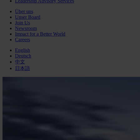
Leadership Advisory Services
Über uns
Unser Board
Join Us
Newsroom
Impact for a Better World
Careers
English
Deutsch
中文
日本語