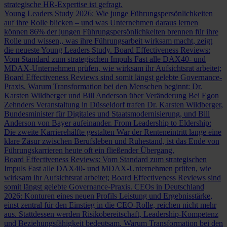
strategische HR-Expertise ist gefragt.
Young Leaders Study 2026: Wie junge Führungspersönlichkeiten
auf ihre Rolle blicken – und was Unternehmen daraus lernen
können
86% der jungen Führungspersönlichkeiten brennen für ihre
Rolle und wissen,, was ihre Führungsarbeit wirksam macht, zeigt
die neueste Young Leaders Study.
Board Effectiveness Reviews:
Vom Standard zum strategischen Impuls
Fast alle DAX40- und
MDAX-Unternehmen prüfen, wie wirksam ihr Aufsichtsrat arbeitet;
Board Effectiveness Reviews sind somit längst gelebte Governance-
Praxis.
Warum Transformation bei den Menschen beginnt: Dr.
Karsten Wildberger und Bill Anderson über Veränderung
Bei Egon
Zehnders Veranstaltung in Düsseldorf trafen Dr. Karsten Wildberger,
Bundesminister für Digitales und Staatsmodernisierung, und Bill
Anderson von Bayer aufeinander.
From Leadership to Eldership:
Die zweite Karrierehälfte gestalten
War der Renteneintritt lange eine
klare Zäsur zwischen Berufsleben und Ruhestand, ist das Ende von
Führungskarrieren heute oft ein fließender Übergang.
Board Effectiveness Reviews: Vom Standard zum strategischen
Impuls
Fast alle DAX40- und MDAX-Unternehmen prüfen, wie
wirksam ihr Aufsichtsrat arbeitet; Board Effectiveness Reviews sind
somit längst gelebte Governance-Praxis.
CEOs in Deutschland
2026: Konturen eines neuen Profils
Leistung und Ergebnisstärke,
einst zentral für den Einstieg in die CEO-Rolle, reichen nicht mehr
aus. Stattdessen werden Risikobereitschaft, Leadership-Kompetenz
und Beziehungsfähigkeit bedeutsam.
Warum Transformation bei den