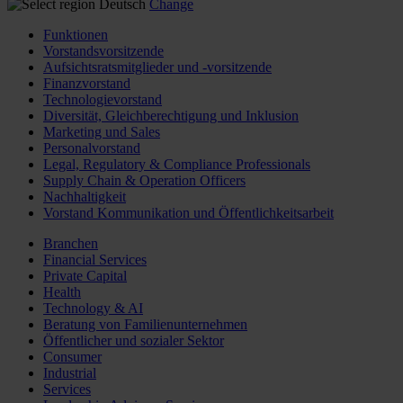
Deutsch
Change
Funktionen
Vorstandsvorsitzende
Aufsichtsratsmitglieder und -vorsitzende
Finanzvorstand
Technologievorstand
Diversität, Gleichberechtigung und Inklusion
Marketing und Sales
Personalvorstand
Legal, Regulatory & Compliance Professionals
Supply Chain & Operation Officers
Nachhaltigkeit
Vorstand Kommunikation und Öffentlichkeitsarbeit
Branchen
Financial Services
Private Capital
Health
Technology & AI
Beratung von Familienunternehmen
Öffentlicher und sozialer Sektor
Consumer
Industrial
Services