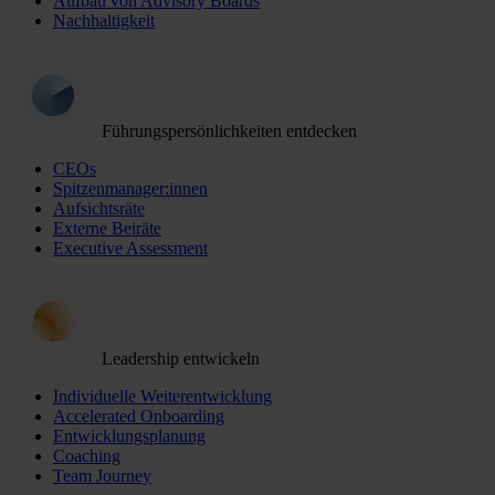
Aufbau von Advisory Boards
Nachhaltigkeit
Führungspersönlichkeiten entdecken
CEOs
Spitzenmanager:innen
Aufsichtsräte
Externe Beiräte
Executive Assessment
Leadership entwickeln
Individuelle Weiterentwicklung
Accelerated Onboarding
Entwicklungsplanung
Coaching
Team Journey