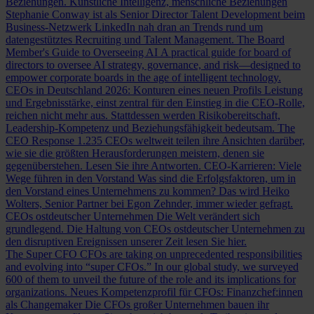
Beziehungen.
Künstliche Intelligenz, menschliche Beziehungen
Stephanie Conway ist als Senior Director Talent Development beim
Business-Netzwerk LinkedIn nah dran an Trends rund um
datengestütztes Recruiting und Talent Management.
The Board
Member's Guide to Overseeing AI
A practical guide for board of
directors to oversee AI strategy, governance, and risk—designed to
empower corporate boards in the age of intelligent technology.
CEOs in Deutschland 2026: Konturen eines neuen Profils
Leistung
und Ergebnisstärke, einst zentral für den Einstieg in die CEO-Rolle,
reichen nicht mehr aus. Stattdessen werden Risikobereitschaft,
Leadership-Kompetenz und Beziehungsfähigkeit bedeutsam.
The
CEO Response
1.235 CEOs weltweit teilen ihre Ansichten darüber,
wie sie die größten Herausforderungen meistern, denen sie
gegenüberstehen. Lesen Sie ihre Antworten.
CEO-Karrieren: Viele
Wege führen in den Vorstand
Was sind die Erfolgsfaktoren, um in
den Vorstand eines Unternehmens zu kommen? Das wird Heiko
Wolters, Senior Partner bei Egon Zehnder, immer wieder gefragt.
CEOs ostdeutscher Unternehmen
Die Welt verändert sich
grundlegend. Die Haltung von CEOs ostdeutscher Unternehmen zu
den disruptiven Ereignissen unserer Zeit lesen Sie hier.
The Super CFO
CFOs are taking on unprecedented responsibilities
and evolving into “super CFOs.” In our global study, we surveyed
600 of them to unveil the future of the role and its implications for
organizations.
Neues Kompetenzprofil für CFOs: Finanzchef:innen
als Changemaker
Die CFOs großer Unternehmen bauen ihr