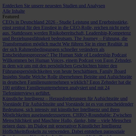
Entdecken Sie unsere neuesten Studien und Analysen
Alle Inhalte
Featured
CEOs in Deutschland 2026 - Studie
Leistung und Ergebnisstärke,
einst zentral für den Einstieg in die CEO-Rolle, reichen nicht mehr
aus. Stattdessen werden Risikobereitschaft, Leadership-Kompetenz
und Beziehungsfähigkeit bedeutsam.
The Journey – Führung, die
Transformation möglich macht
Wie führen Sie in einer Realität, in
der sich Rahmenbedingungen schneller verändern als
Entscheidungsprozesse?
The Human Side of Leadership Podcast
Willkommen bei Human Voices, einem Podcast von Egon Zehnder,
in dem wir uns mit den persönlichen Geschichten hinter den
Führungspersönlichkeiten von heute beschäftigen.
Family Board
Insights Studie
Welche Rolle übernehmen Beiräte und Aufsichtsräte
in deutschen Familienunternehmen wirklich? Egon Zehnder hat die
100 größten Familienunternehmen analysiert und mit 24
Tiefeninterviews geführt.
Künstliche Intelligenz – Herausforderungen für Aufsichtsräte und
Vorstände
Für Aufsichtsräte und Vorstände ist es von entscheidender
Bedeutung, sich intensiv mit künstlicher Intelligenz und ihren
Möglichkeiten auseinanderzusetzen.
CHRO-Roundtable: Zwischen
Menschlichkeit und Maschine
Hallo, danke, bitte – viele Menschen
neigen dazu, im Dialog mit generativer Künstlicher Intelligenz
Höflichkeitsfloskeln zu verwenden. Dabei entstehen parasoziale