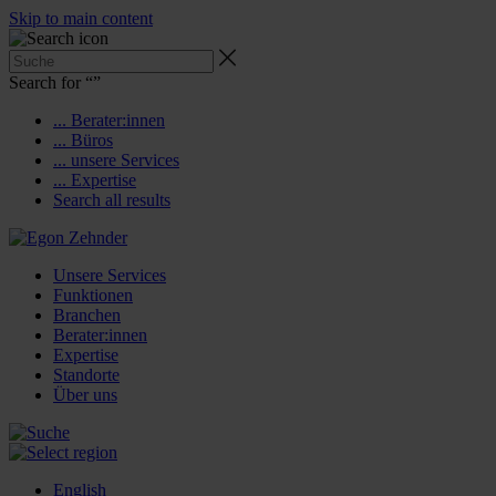
Skip to main content
Search for “
”
... Berater:innen
... Büros
... unsere Services
... Expertise
Search all results
Unsere Services
Funktionen
Branchen
Berater:innen
Expertise
Standorte
Über uns
English