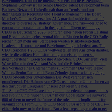
Beziehungen.
Künstliche Intelligenz, menschliche Beziehungen
Stephanie Conway ist als Senior Director Talent Development beim
Business-Netzwerk LinkedIn nah dran an Trends rund um
datengestütztes Recruiting und Talent Management.
The Board
Member's Guide to Overseeing AI
A practical guide for board of
directors to oversee AI strategy, governance, and risk—designed to
empower corporate boards in the age of intelligent technology.
CEOs in Deutschland 2026: Konturen eines neuen Profils
Leistung
und Ergebnisstärke, einst zentral für den Einstieg in die CEO-Rolle,
reichen nicht mehr aus. Stattdessen werden Risikobereitschaft,
Leadership-Kompetenz und Beziehungsfähigkeit bedeutsam.
The
CEO Response
1.235 CEOs weltweit teilen ihre Ansichten darüber,
wie sie die größten Herausforderungen meistern, denen sie
gegenüberstehen. Lesen Sie ihre Antworten.
CEO-Karrieren: Viele
Wege führen in den Vorstand
Was sind die Erfolgsfaktoren, um in
den Vorstand eines Unternehmens zu kommen? Das wird Heiko
Wolters, Senior Partner bei Egon Zehnder, immer wieder gefragt.
CEOs ostdeutscher Unternehmen
Die Welt verändert sich
grundlegend. Die Haltung von CEOs ostdeutscher Unternehmen zu
den disruptiven Ereignissen unserer Zeit lesen Sie hier.
The Super CFO
CFOs are taking on unprecedented responsibilities
and evolving into “super CFOs.” In our global study, we surveyed
600 of them to unveil the future of the role and its implications for
organizations.
From CFO to CEO
Most CFOs aspire to be CEOs—
either right now or in the future. But a few steps may remain to get