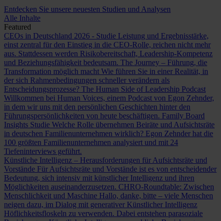
Entdecken Sie unsere neuesten Studien und Analysen
Alle Inhalte
Featured
CEOs in Deutschland 2026 - Studie
Leistung und Ergebnisstärke,
einst zentral für den Einstieg in die CEO-Rolle, reichen nicht mehr
aus. Stattdessen werden Risikobereitschaft, Leadership-Kompetenz
und Beziehungsfähigkeit bedeutsam.
The Journey – Führung, die
Transformation möglich macht
Wie führen Sie in einer Realität, in
der sich Rahmenbedingungen schneller verändern als
Entscheidungsprozesse?
The Human Side of Leadership Podcast
Willkommen bei Human Voices, einem Podcast von Egon Zehnder,
in dem wir uns mit den persönlichen Geschichten hinter den
Führungspersönlichkeiten von heute beschäftigen.
Family Board
Insights Studie
Welche Rolle übernehmen Beiräte und Aufsichtsräte
in deutschen Familienunternehmen wirklich? Egon Zehnder hat die
100 größten Familienunternehmen analysiert und mit 24
Tiefeninterviews geführt.
Künstliche Intelligenz – Herausforderungen für Aufsichtsräte und
Vorstände
Für Aufsichtsräte und Vorstände ist es von entscheidender
Bedeutung, sich intensiv mit künstlicher Intelligenz und ihren
Möglichkeiten auseinanderzusetzen.
CHRO-Roundtable: Zwischen
Menschlichkeit und Maschine
Hallo, danke, bitte – viele Menschen
neigen dazu, im Dialog mit generativer Künstlicher Intelligenz
Höflichkeitsfloskeln zu verwenden. Dabei entstehen parasoziale