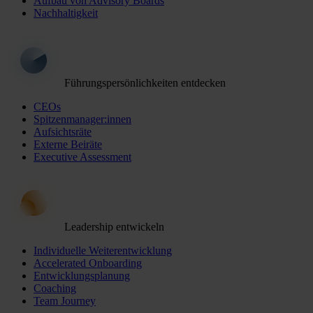
Aufbau von Advisory Boards
Nachhaltigkeit
Führungspersönlichkeiten entdecken
CEOs
Spitzenmanager:innen
Aufsichtsräte
Externe Beiräte
Executive Assessment
Leadership entwickeln
Individuelle Weiterentwicklung
Accelerated Onboarding
Entwicklungsplanung
Coaching
Team Journey