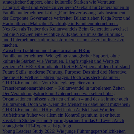
strategischer Support, ohne kulturelle Stärken wie Vertrauen,
Langfristigkeit und Werte zu verlieren?
Gebaut für Generationen
In
Familienunternehmen ist die „Familienverfassung“ als Instrument
der Corporate Governance verbreitet. Bilanz ziehen Katja Portz und
Hartmuth von Maltzahn.
Nachfolge in Familienunternehmen:
NextGen als Treiber des Kulturwandels
Beim Generationswechsel
hat die NextGen eine wichtige Aufgabe: Sie muss die Führungs-
und Unternehmenskultur transformieren – um sie zukunftsfest zu
machen.
Zwischen Tradition und Transformation
HR in
Familienunternehmen: Wie gelingt strategischer Support, ohne
kulturelle Stärken wie Vertrauen, Langfristigkeit und Werte zu
verlieren?
CHRO-Roundtable: Drei HR-Mythen auf dem Prüfstand
Future Skills, moderne Führung, Purpose: Das sind drei Narrative,
die die HR-Welt seit Jahren prägen. Doch was steckt dahinter?
CHRO-Roundtable: Vom Strategiebegleiter zum
Transformationsarchitekten – Kulturwandel in turbulenten Zeiten
Der Veränderungsdruck auf Unternehmen war selten höher,
Organisationen müssen sich neu erfinden – und das ist immer auch
Kulturarbeit. Doch was, wenn die Menschen dabei nicht mitziehen?
CHRO-Roundtable: HR gehört in den Aufsichtsrat
War der
Aufsichtsrat früher vor allem ein Kontrollgremium, ist er heute
zusätzlich Strategie- und Sparringspartner für das C-Level. Auch
strategische HR-Expertise ist gefragt.
Young Leaders Study 2026: Wie junge Führungspersönlichkeiten