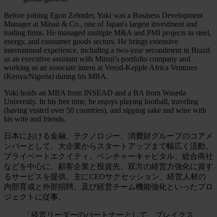
Before joining Egon Zehnder, Yuki was a Business Development
Manager at Mitsui & Co., one of Japan's largest investment and
trading firms. He managed multiple M&A and PMI projects in steel,
energy, and consumer goods sectors. He brings extensive
international experience, including a two-year secondment in Brazil
as an executive assistant with Mitsui’s portfolio company and
working as an associate intern at Verod-Kepple Africa Ventures
(Kenya/Nigeria) during his MBA.
Yuki holds an MBA from INSEAD and a BA from Waseda
University. In his free time, he enjoys playing football, traveling
(having visited over 50 countries), and sipping sake and wine with
his wife and friends.
日本における金融、テクノロジー、消費財グループのコアメ
ンバーとして、大企業からスタートアップまで幅広く活動。
プライベートエクイティ、ベンチャーキャピタル、総合商社
などを中心に、顧客企業と投資先、双方の経営力強化に資す
るサービスを提供。主にCEOサクセッション、経営人材の
内部育成と外部招聘、及び経営チーム機能強化といったプロ
ジェクトに従事。
「経営リーダーのパートナーとして、ブレイクス