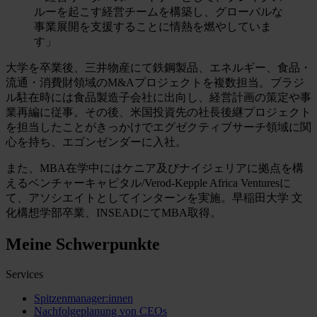
ルーを起こす経営チームを構築し、グローバルな
事業展開を支援することに情熱を燃やしていま
す」
大学を卒業後、三井物産にて鉄鋼製品、エネルギー、食品・
流通・消費財領域のM&Aプロジェクトを複数担当。ブラジ
ル駐在時には食品製造子会社に出向し、経営計画の策定や事
業再編に従事。その後、米国投資先の社長後継プロジェクト
を担当したことがきっかけでエグゼクティブサーチ領域に関
心を持ち、エゴンゼンダーに入社。
また、MBA在学中にはケニア及びナイジェリアに拠点を構
えるベンチャーキャピタル/Verod-Kepple Africa Venturesに
て、アソシエイトとしてインターンを実施。早稲田大学 文
化構想学部卒業、INSEADにてMBA取得。
Meine Schwerpunkte
Services
Spitzenmanager:innen
Nachfolgeplanung von CEOs