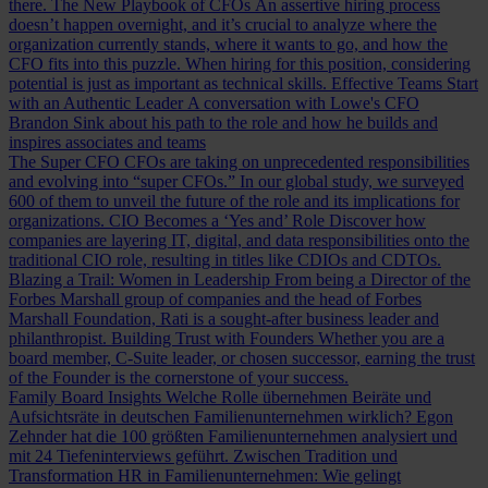
there.
The New Playbook of CFOs
An assertive hiring process
doesn’t happen overnight, and it’s crucial to analyze where the
organization currently stands, where it wants to go, and how the
CFO fits into this puzzle. When hiring for this position, considering
potential is just as important as technical skills.
Effective Teams Start
with an Authentic Leader
A conversation with Lowe's CFO
Brandon Sink about his path to the role and how he builds and
inspires associates and teams
The Super CFO
CFOs are taking on unprecedented responsibilities
and evolving into “super CFOs.” In our global study, we surveyed
600 of them to unveil the future of the role and its implications for
organizations.
CIO Becomes a ‘Yes and’ Role
Discover how
companies are layering IT, digital, and data responsibilities onto the
traditional CIO role, resulting in titles like CDIOs and CDTOs.
Blazing a Trail: Women in Leadership
From being a Director of the
Forbes Marshall group of companies and the head of Forbes
Marshall Foundation, Rati is a sought-after business leader and
philanthropist.
Building Trust with Founders
Whether you are a
board member, C-Suite leader, or chosen successor, earning the trust
of the Founder is the cornerstone of your success.
Family Board Insights
Welche Rolle übernehmen Beiräte und
Aufsichtsräte in deutschen Familienunternehmen wirklich? Egon
Zehnder hat die 100 größten Familienunternehmen analysiert und
mit 24 Tiefeninterviews geführt.
Zwischen Tradition und
Transformation
HR in Familienunternehmen: Wie gelingt