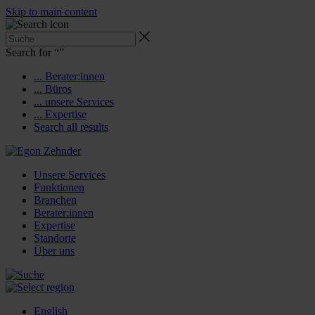
Skip to main content
Search for “
”
... Berater:innen
... Büros
... unsere Services
... Expertise
Search all results
Unsere Services
Funktionen
Branchen
Berater:innen
Expertise
Standorte
Über uns
English