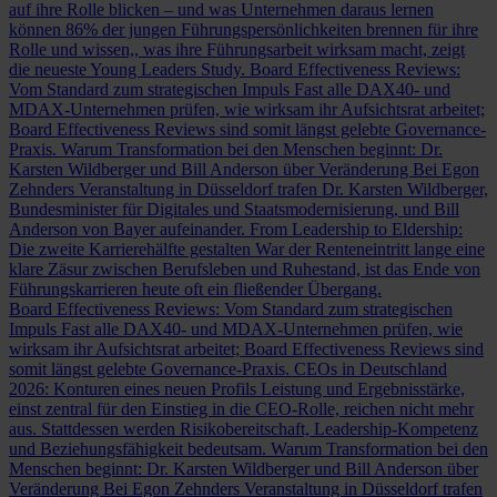
auf ihre Rolle blicken – und was Unternehmen daraus lernen
können
86% der jungen Führungspersönlichkeiten brennen für ihre
Rolle und wissen,, was ihre Führungsarbeit wirksam macht, zeigt
die neueste Young Leaders Study.
Board Effectiveness Reviews:
Vom Standard zum strategischen Impuls
Fast alle DAX40- und
MDAX-Unternehmen prüfen, wie wirksam ihr Aufsichtsrat arbeitet;
Board Effectiveness Reviews sind somit längst gelebte Governance-
Praxis.
Warum Transformation bei den Menschen beginnt: Dr.
Karsten Wildberger und Bill Anderson über Veränderung
Bei Egon
Zehnders Veranstaltung in Düsseldorf trafen Dr. Karsten Wildberger,
Bundesminister für Digitales und Staatsmodernisierung, und Bill
Anderson von Bayer aufeinander.
From Leadership to Eldership:
Die zweite Karrierehälfte gestalten
War der Renteneintritt lange eine
klare Zäsur zwischen Berufsleben und Ruhestand, ist das Ende von
Führungskarrieren heute oft ein fließender Übergang.
Board Effectiveness Reviews: Vom Standard zum strategischen
Impuls
Fast alle DAX40- und MDAX-Unternehmen prüfen, wie
wirksam ihr Aufsichtsrat arbeitet; Board Effectiveness Reviews sind
somit längst gelebte Governance-Praxis.
CEOs in Deutschland
2026: Konturen eines neuen Profils
Leistung und Ergebnisstärke,
einst zentral für den Einstieg in die CEO-Rolle, reichen nicht mehr
aus. Stattdessen werden Risikobereitschaft, Leadership-Kompetenz
und Beziehungsfähigkeit bedeutsam.
Warum Transformation bei den
Menschen beginnt: Dr. Karsten Wildberger und Bill Anderson über
Veränderung
Bei Egon Zehnders Veranstaltung in Düsseldorf trafen