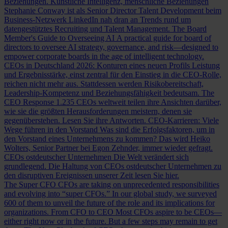
Beziehungen.
Künstliche Intelligenz, menschliche Beziehungen
Stephanie Conway ist als Senior Director Talent Development beim
Business-Netzwerk LinkedIn nah dran an Trends rund um
datengestütztes Recruiting und Talent Management.
The Board
Member's Guide to Overseeing AI
A practical guide for board of
directors to oversee AI strategy, governance, and risk—designed to
empower corporate boards in the age of intelligent technology.
CEOs in Deutschland 2026: Konturen eines neuen Profils
Leistung
und Ergebnisstärke, einst zentral für den Einstieg in die CEO-Rolle,
reichen nicht mehr aus. Stattdessen werden Risikobereitschaft,
Leadership-Kompetenz und Beziehungsfähigkeit bedeutsam.
The
CEO Response
1.235 CEOs weltweit teilen ihre Ansichten darüber,
wie sie die größten Herausforderungen meistern, denen sie
gegenüberstehen. Lesen Sie ihre Antworten.
CEO-Karrieren: Viele
Wege führen in den Vorstand
Was sind die Erfolgsfaktoren, um in
den Vorstand eines Unternehmens zu kommen? Das wird Heiko
Wolters, Senior Partner bei Egon Zehnder, immer wieder gefragt.
CEOs ostdeutscher Unternehmen
Die Welt verändert sich
grundlegend. Die Haltung von CEOs ostdeutscher Unternehmen zu
den disruptiven Ereignissen unserer Zeit lesen Sie hier.
The Super CFO
CFOs are taking on unprecedented responsibilities
and evolving into “super CFOs.” In our global study, we surveyed
600 of them to unveil the future of the role and its implications for
organizations.
From CFO to CEO
Most CFOs aspire to be CEOs—
either right now or in the future. But a few steps may remain to get