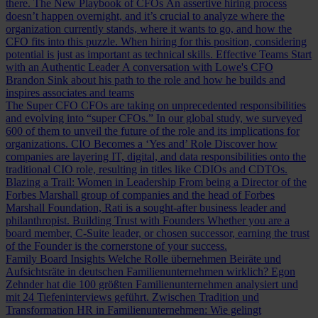
there.
The New Playbook of CFOs
An assertive hiring process
doesn’t happen overnight, and it’s crucial to analyze where the
organization currently stands, where it wants to go, and how the
CFO fits into this puzzle. When hiring for this position, considering
potential is just as important as technical skills.
Effective Teams Start
with an Authentic Leader
A conversation with Lowe's CFO
Brandon Sink about his path to the role and how he builds and
inspires associates and teams
The Super CFO
CFOs are taking on unprecedented responsibilities
and evolving into “super CFOs.” In our global study, we surveyed
600 of them to unveil the future of the role and its implications for
organizations.
CIO Becomes a ‘Yes and’ Role
Discover how
companies are layering IT, digital, and data responsibilities onto the
traditional CIO role, resulting in titles like CDIOs and CDTOs.
Blazing a Trail: Women in Leadership
From being a Director of the
Forbes Marshall group of companies and the head of Forbes
Marshall Foundation, Rati is a sought-after business leader and
philanthropist.
Building Trust with Founders
Whether you are a
board member, C-Suite leader, or chosen successor, earning the trust
of the Founder is the cornerstone of your success.
Family Board Insights
Welche Rolle übernehmen Beiräte und
Aufsichtsräte in deutschen Familienunternehmen wirklich? Egon
Zehnder hat die 100 größten Familienunternehmen analysiert und
mit 24 Tiefeninterviews geführt.
Zwischen Tradition und
Transformation
HR in Familienunternehmen: Wie gelingt