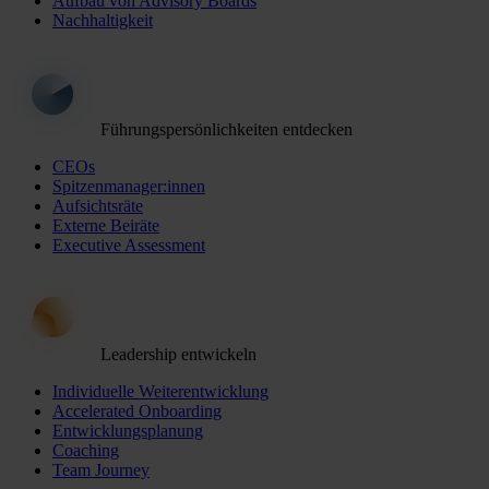
Aufbau von Advisory Boards
Nachhaltigkeit
Führungspersönlichkeiten entdecken
CEOs
Spitzenmanager:innen
Aufsichtsräte
Externe Beiräte
Executive Assessment
Leadership entwickeln
Individuelle Weiterentwicklung
Accelerated Onboarding
Entwicklungsplanung
Coaching
Team Journey