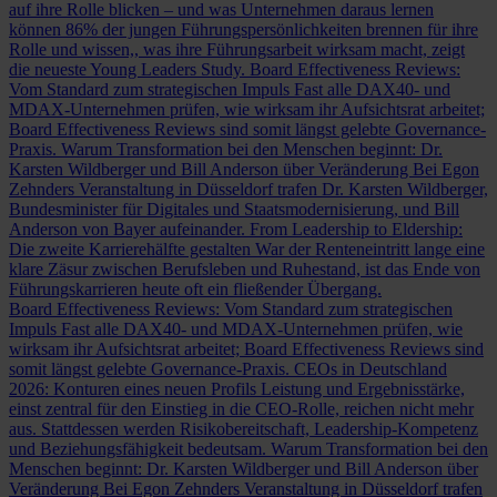
auf ihre Rolle blicken – und was Unternehmen daraus lernen
können
86% der jungen Führungspersönlichkeiten brennen für ihre
Rolle und wissen,, was ihre Führungsarbeit wirksam macht, zeigt
die neueste Young Leaders Study.
Board Effectiveness Reviews:
Vom Standard zum strategischen Impuls
Fast alle DAX40- und
MDAX-Unternehmen prüfen, wie wirksam ihr Aufsichtsrat arbeitet;
Board Effectiveness Reviews sind somit längst gelebte Governance-
Praxis.
Warum Transformation bei den Menschen beginnt: Dr.
Karsten Wildberger und Bill Anderson über Veränderung
Bei Egon
Zehnders Veranstaltung in Düsseldorf trafen Dr. Karsten Wildberger,
Bundesminister für Digitales und Staatsmodernisierung, und Bill
Anderson von Bayer aufeinander.
From Leadership to Eldership:
Die zweite Karrierehälfte gestalten
War der Renteneintritt lange eine
klare Zäsur zwischen Berufsleben und Ruhestand, ist das Ende von
Führungskarrieren heute oft ein fließender Übergang.
Board Effectiveness Reviews: Vom Standard zum strategischen
Impuls
Fast alle DAX40- und MDAX-Unternehmen prüfen, wie
wirksam ihr Aufsichtsrat arbeitet; Board Effectiveness Reviews sind
somit längst gelebte Governance-Praxis.
CEOs in Deutschland
2026: Konturen eines neuen Profils
Leistung und Ergebnisstärke,
einst zentral für den Einstieg in die CEO-Rolle, reichen nicht mehr
aus. Stattdessen werden Risikobereitschaft, Leadership-Kompetenz
und Beziehungsfähigkeit bedeutsam.
Warum Transformation bei den
Menschen beginnt: Dr. Karsten Wildberger und Bill Anderson über
Veränderung
Bei Egon Zehnders Veranstaltung in Düsseldorf trafen