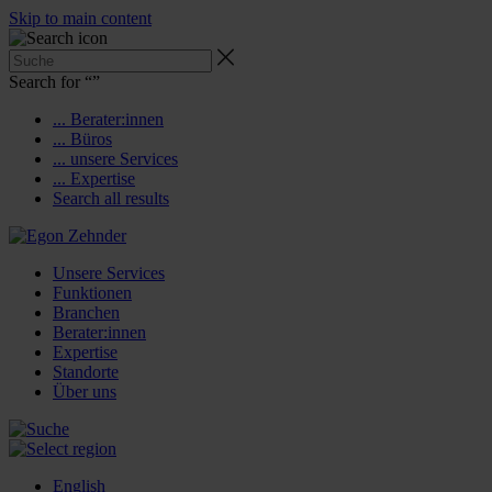
Skip to main content
Search for “
”
... Berater:innen
... Büros
... unsere Services
... Expertise
Search all results
Unsere Services
Funktionen
Branchen
Berater:innen
Expertise
Standorte
Über uns
English