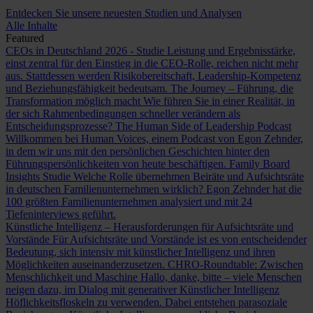
Entdecken Sie unsere neuesten Studien und Analysen
Alle Inhalte
Featured
CEOs in Deutschland 2026 - Studie
Leistung und Ergebnisstärke,
einst zentral für den Einstieg in die CEO-Rolle, reichen nicht mehr
aus. Stattdessen werden Risikobereitschaft, Leadership-Kompetenz
und Beziehungsfähigkeit bedeutsam.
The Journey – Führung, die
Transformation möglich macht
Wie führen Sie in einer Realität, in
der sich Rahmenbedingungen schneller verändern als
Entscheidungsprozesse?
The Human Side of Leadership Podcast
Willkommen bei Human Voices, einem Podcast von Egon Zehnder,
in dem wir uns mit den persönlichen Geschichten hinter den
Führungspersönlichkeiten von heute beschäftigen.
Family Board
Insights Studie
Welche Rolle übernehmen Beiräte und Aufsichtsräte
in deutschen Familienunternehmen wirklich? Egon Zehnder hat die
100 größten Familienunternehmen analysiert und mit 24
Tiefeninterviews geführt.
Künstliche Intelligenz – Herausforderungen für Aufsichtsräte und
Vorstände
Für Aufsichtsräte und Vorstände ist es von entscheidender
Bedeutung, sich intensiv mit künstlicher Intelligenz und ihren
Möglichkeiten auseinanderzusetzen.
CHRO-Roundtable: Zwischen
Menschlichkeit und Maschine
Hallo, danke, bitte – viele Menschen
neigen dazu, im Dialog mit generativer Künstlicher Intelligenz
Höflichkeitsfloskeln zu verwenden. Dabei entstehen parasoziale