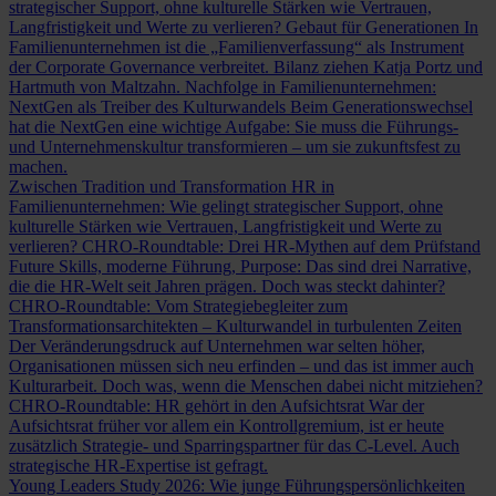
strategischer Support, ohne kulturelle Stärken wie Vertrauen,
Langfristigkeit und Werte zu verlieren?
Gebaut für Generationen
In
Familienunternehmen ist die „Familienverfassung“ als Instrument
der Corporate Governance verbreitet. Bilanz ziehen Katja Portz und
Hartmuth von Maltzahn.
Nachfolge in Familienunternehmen:
NextGen als Treiber des Kulturwandels
Beim Generationswechsel
hat die NextGen eine wichtige Aufgabe: Sie muss die Führungs-
und Unternehmenskultur transformieren – um sie zukunftsfest zu
machen.
Zwischen Tradition und Transformation
HR in
Familienunternehmen: Wie gelingt strategischer Support, ohne
kulturelle Stärken wie Vertrauen, Langfristigkeit und Werte zu
verlieren?
CHRO-Roundtable: Drei HR-Mythen auf dem Prüfstand
Future Skills, moderne Führung, Purpose: Das sind drei Narrative,
die die HR-Welt seit Jahren prägen. Doch was steckt dahinter?
CHRO-Roundtable: Vom Strategiebegleiter zum
Transformationsarchitekten – Kulturwandel in turbulenten Zeiten
Der Veränderungsdruck auf Unternehmen war selten höher,
Organisationen müssen sich neu erfinden – und das ist immer auch
Kulturarbeit. Doch was, wenn die Menschen dabei nicht mitziehen?
CHRO-Roundtable: HR gehört in den Aufsichtsrat
War der
Aufsichtsrat früher vor allem ein Kontrollgremium, ist er heute
zusätzlich Strategie- und Sparringspartner für das C-Level. Auch
strategische HR-Expertise ist gefragt.
Young Leaders Study 2026: Wie junge Führungspersönlichkeiten