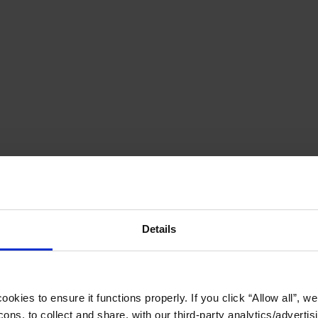
Details
okies to ensure it functions properly. If you click “Allow all”, we 
ons, to collect and share, with our third-party analytics/advertis