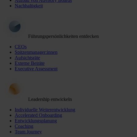
Aufbau von Advisory Boards
Nachhaltigkeit
Führungspersönlichkeiten entdecken
CEOs
Spitzenmanager:innen
Aufsichtsräte
Externe Beiräte
Executive Assessment
Leadership entwickeln
Individuelle Weiterentwicklung
Accelerated Onboarding
Entwicklungsplanung
Coaching
Team Journey