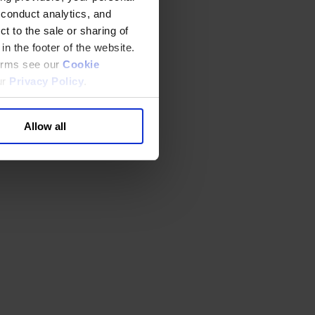
 conduct analytics, and
t to the sale or sharing of
in the footer of the website.
terms see our
Cookie
ur
Privacy Policy
.
Allow all