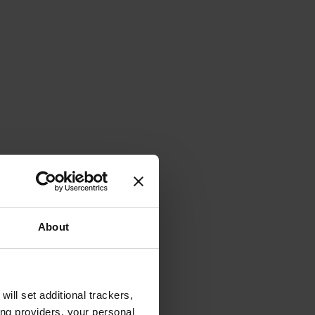
About
will set additional trackers,
ing providers, your personal