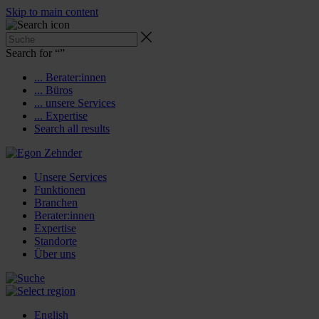
Skip to main content
Search for “
”
... Berater:innen
... Büros
... unsere Services
... Expertise
Search all results
Unsere Services
Funktionen
Branchen
Berater:innen
Expertise
Standorte
Über uns
English