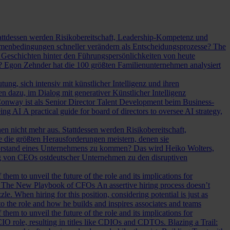
Stattdessen werden Risikobereitschaft, Leadership-Kompetenz und
Rahmenbedingungen schneller verändern als Entscheidungsprozesse?
The
Geschichten hinter den Führungspersönlichkeiten von heute
? Egon Zehnder hat die 100 größten Familienunternehmen analysiert
ung, sich intensiv mit künstlicher Intelligenz und ihren
en dazu, im Dialog mit generativer Künstlicher Intelligenz
onway ist als Senior Director Talent Development beim Business-
eing AI
A practical guide for board of directors to oversee AI strategy,
hen nicht mehr aus. Stattdessen werden Risikobereitschaft,
e die größten Herausforderungen meistern, denen sie
Vorstand eines Unternehmens zu kommen? Das wird Heiko Wolters,
ng von CEOs ostdeutscher Unternehmen zu den disruptiven
em to unveil the future of the role and its implications for
.
The New Playbook of CFOs
An assertive hiring process doesn’t
le. When hiring for this position, considering potential is just as
 the role and how he builds and inspires associates and teams
em to unveil the future of the role and its implications for
l CIO role, resulting in titles like CDIOs and CDTOs.
Blazing a Trail: