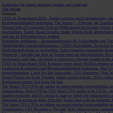
Entdecken Sie unsere neuesten Studien und Analysen
Alle Inhalte
Featured
CEOs in Deutschland 2026 - Studie
Leistung und Ergebnisstärke, ein
Beziehungsfähigkeit bedeutsam.
The Journey – Führung, die Transf
Human Side of Leadership Podcast
Willkommen bei Human Voices, ei
beschäftigen.
Family Board Insights Studie
Welche Rolle übernehmen
und mit 24 Tiefeninterviews geführt.
Künstliche Intelligenz – Herausforderungen für Aufsichtsräte und Vo
Möglichkeiten auseinanderzusetzen.
CHRO-Roundtable: Zwischen Me
Höflichkeitsfloskeln zu verwenden. Dabei entstehen parasoziale Bez
Netzwerk LinkedIn nah dran an Trends rund um datengestütztes Rec
governance, and risk—designed to empower corporate boards in the ag
CEOs in Deutschland 2026: Konturen eines neuen Profils
Leistung un
Leadership-Kompetenz und Beziehungsfähigkeit bedeutsam.
The CE
gegenüberstehen. Lesen Sie ihre Antworten.
CEO-Karrieren: Viele W
Senior Partner bei Egon Zehnder, immer wieder gefragt.
CEOs ostdeu
Ereignissen unserer Zeit lesen Sie hier.
The Super CFO
CFOs are taking on unprecedented responsibilities and
organizations.
From CFO to CEO
Most CFOs aspire to be CEOs—eithe
happen overnight, and it’s crucial to analyze where the organization cu
important as technical skills.
Effective Teams Start with an Authentic
The Super CFO
CFOs are taking on unprecedented responsibilities and
organizations.
CIO Becomes a ‘Yes and’ Role
Discover how companies 