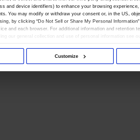
ress and device identifiers) to enhance your browsing experience,
ts. You may modify or withdraw your consent or, in the US, objec
ising, by clicking “Do Not Sell or Share My Personal Information” 
ice and each browser. For additional information and retention 
rding our general collection and use of personal information see o
Customize