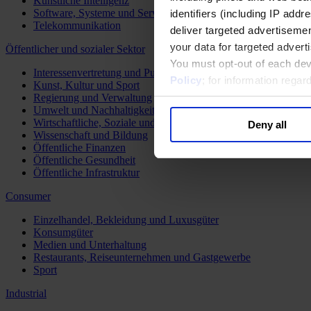
Künstliche Intelligenz
Software, Systeme und Services
identifiers (including IP add
Telekommunikation
deliver targeted advertisemen
your data for targeted advert
Öffentlicher und sozialer Sektor
You must opt-out of each dev
Interessenvertretung und Public Affairs
Policy
; for information rega
Kunst, Kultur und Sport
Regierung und Verwaltung
Umwelt und Nachhaltigkeit
Wirtschaftliche, Soziale und Humanitäre Entwicklung
Deny all
Wissenschaft und Bildung
Öffentliche Finanzen
Öffentliche Gesundheit
Öffentliche Infrastruktur
Consumer
Einzelhandel, Bekleidung und Luxusgüter
Konsumgüter
Medien und Unterhaltung
Restaurants, Reiseunternehmen und Gastgewerbe
Sport
Industrial