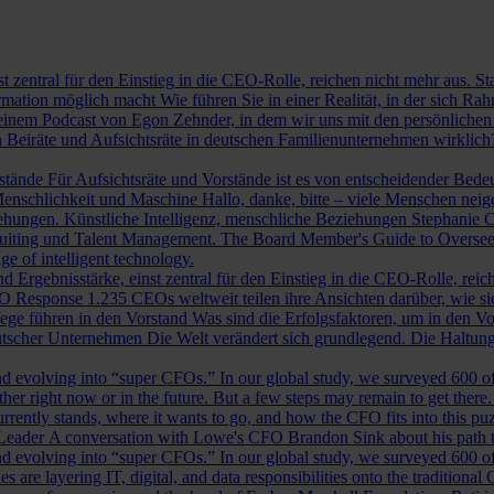
st zentral für den Einstieg in die CEO-Rolle, reichen nicht mehr aus. 
ormation möglich macht
Wie führen Sie in einer Realität, in der sich 
nem Podcast von Egon Zehnder, in dem wir uns mit den persönlichen 
 Beiräte und Aufsichtsräte in deutschen Familienunternehmen wirklich
rstände
Für Aufsichtsräte und Vorstände ist es von entscheidender Bedeut
nschlichkeit und Maschine
Hallo, danke, bitte – viele Menschen neig
iehungen.
Künstliche Intelligenz, menschliche Beziehungen
Stephanie C
ruiting und Talent Management.
The Board Member's Guide to Overse
e of intelligent technology.
d Ergebnisstärke, einst zentral für den Einstieg in die CEO-Rolle, reic
O Response
1.235 CEOs weltweit teilen ihre Ansichten darüber, wie si
ege führen in den Vorstand
Was sind die Erfolgsfaktoren, um in den 
tscher Unternehmen
Die Welt verändert sich grundlegend. Die Haltu
 evolving into “super CFOs.” In our global study, we surveyed 600 of th
r right now or in the future. But a few steps may remain to get there
rrently stands, where it wants to go, and how the CFO fits into this puzz
 Leader
A conversation with Lowe's CFO Brandon Sink about his path to
 evolving into “super CFOs.” In our global study, we surveyed 600 of th
are layering IT, digital, and data responsibilities onto the traditiona