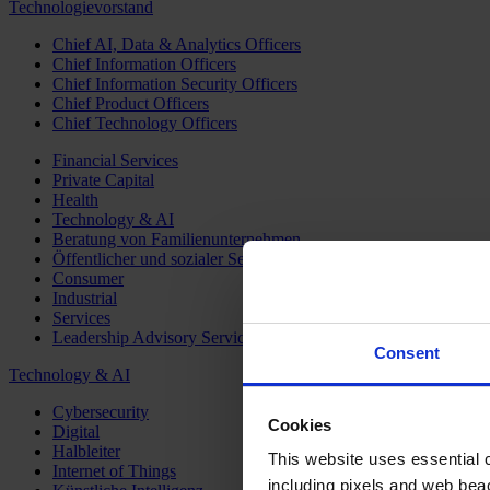
Technologievorstand
Chief AI, Data & Analytics Officers
Chief Information Officers
Chief Information Security Officers
Chief Product Officers
Chief Technology Officers
Financial Services
Private Capital
Health
Technology & AI
Beratung von Familienunternehmen
Öffentlicher und sozialer Sektor
Consumer
Industrial
Services
Leadership Advisory Services
Consent
Technology & AI
Cybersecurity
Cookies
Digital
Halbleiter
This website uses essential co
Internet of Things
including pixels and web beac