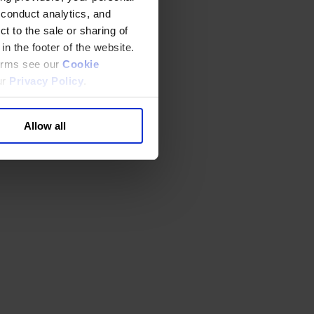
 conduct analytics, and
t to the sale or sharing of
in the footer of the website.
terms see our
Cookie
ur
Privacy Policy
.
Allow all