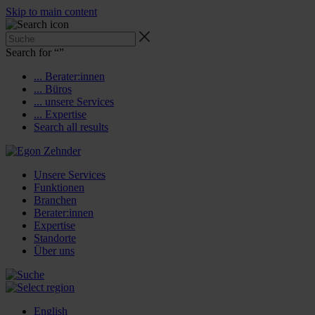
Skip to main content
Search for “
”
... Berater:innen
... Büros
... unsere Services
... Expertise
Search all results
Unsere Services
Funktionen
Branchen
Berater:innen
Expertise
Standorte
Über uns
English