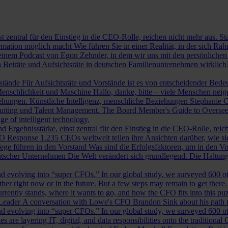
st zentral für den Einstieg in die CEO-Rolle, reichen nicht mehr aus. 
ormation möglich macht
Wie führen Sie in einer Realität, in der sich 
nem Podcast von Egon Zehnder, in dem wir uns mit den persönlichen 
 Beiräte und Aufsichtsräte in deutschen Familienunternehmen wirklich
rstände
Für Aufsichtsräte und Vorstände ist es von entscheidender Bedeut
nschlichkeit und Maschine
Hallo, danke, bitte – viele Menschen neig
iehungen.
Künstliche Intelligenz, menschliche Beziehungen
Stephanie C
ruiting und Talent Management.
The Board Member's Guide to Overse
e of intelligent technology.
d Ergebnisstärke, einst zentral für den Einstieg in die CEO-Rolle, reic
O Response
1.235 CEOs weltweit teilen ihre Ansichten darüber, wie si
ege führen in den Vorstand
Was sind die Erfolgsfaktoren, um in den 
tscher Unternehmen
Die Welt verändert sich grundlegend. Die Haltu
 evolving into “super CFOs.” In our global study, we surveyed 600 of th
r right now or in the future. But a few steps may remain to get there
rrently stands, where it wants to go, and how the CFO fits into this puzz
 Leader
A conversation with Lowe's CFO Brandon Sink about his path to
 evolving into “super CFOs.” In our global study, we surveyed 600 of th
are layering IT, digital, and data responsibilities onto the traditiona