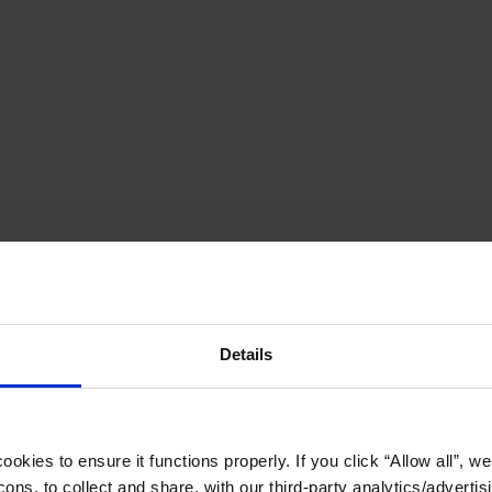
Details
okies to ensure it functions properly. If you click “Allow all”, we 
ons, to collect and share, with our third-party analytics/advertis