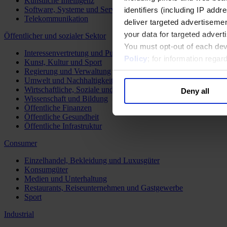
Künstliche Intelligenz
Software, Systeme und Services
identifiers (including IP add
Telekommunikation
deliver targeted advertisemen
your data for targeted advert
Öffentlicher und sozialer Sektor
You must opt-out of each dev
Interessenvertretung und Public Affairs
Policy
; for information rega
Kunst, Kultur und Sport
Regierung und Verwaltung
Umwelt und Nachhaltigkeit
Wirtschaftliche, Soziale und Humanitäre Entwicklung
Deny all
Wissenschaft und Bildung
Öffentliche Finanzen
Öffentliche Gesundheit
Öffentliche Infrastruktur
Consumer
Einzelhandel, Bekleidung und Luxusgüter
Konsumgüter
Medien und Unterhaltung
Restaurants, Reiseunternehmen und Gastgewerbe
Sport
Industrial