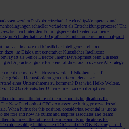
Stattdessen werden Risikobereitschaft, Leadership-Kompetenz und
Rahmenbedingungen schneller verändern als Entscheidungsprozesse?
The
Geschichten hinter den Führungspersönlichkeiten von heute
? Egon Zehnder hat die 100 größten Familienunternehmen analysiert
ung, sich intensiv mit künstlicher Intelligenz und ihren
en dazu, im Dialog mit generativer Künstlicher Intelligenz
onway ist als Senior Director Talent Development beim Business-
eing AI
A practical guide for board of directors to oversee AI strategy,
hen nicht mehr aus. Stattdessen werden Risikobereitschaft,
e die größten Herausforderungen meistern, denen sie
Vorstand eines Unternehmens zu kommen? Das wird Heiko Wolters,
ng von CEOs ostdeutscher Unternehmen zu den disruptiven
em to unveil the future of the role and its implications for
.
The New Playbook of CFOs
An assertive hiring process doesn’t
le. When hiring for this position, considering potential is just as
 the role and how he builds and inspires associates and teams
em to unveil the future of the role and its implications for
l CIO role, resulting in titles like CDIOs and CDTOs.
Blazing a Trail: