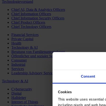
Technologievorstand
Chief AI, Data & Analytics Officers
Chief Information Officers
Chief Information Security Officers
Chief Product Officers
Chief Technology Officers
Financial Services
Private Capital
Health
Technology & AI
Beratung von Familienunternehmen
Öffentlicher und sozialer Sektor
Consumer
Industrial
Services
Leadership Advisory Services
Consent
Technology & AI
Cybersecurity
Cookies
Digital
Halbleiter
This website uses essential co
Internet of Things
including pixels and web beac