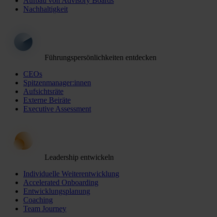
Aufbau von Advisory Boards
Nachhaltigkeit
Führungspersönlichkeiten entdecken
CEOs
Spitzenmanager:innen
Aufsichtsräte
Externe Beiräte
Executive Assessment
Leadership entwickeln
Individuelle Weiterentwicklung
Accelerated Onboarding
Entwicklungsplanung
Coaching
Team Journey