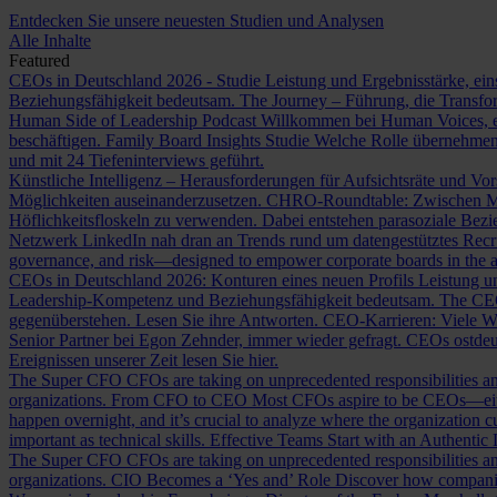
Entdecken Sie unsere neuesten Studien und Analysen
Alle Inhalte
Featured
CEOs in Deutschland 2026 - Studie
Leistung und Ergebnisstärke, ein
Beziehungsfähigkeit bedeutsam.
The Journey – Führung, die Transf
Human Side of Leadership Podcast
Willkommen bei Human Voices, ei
beschäftigen.
Family Board Insights Studie
Welche Rolle übernehmen
und mit 24 Tiefeninterviews geführt.
Künstliche Intelligenz – Herausforderungen für Aufsichtsräte und Vo
Möglichkeiten auseinanderzusetzen.
CHRO-Roundtable: Zwischen Me
Höflichkeitsfloskeln zu verwenden. Dabei entstehen parasoziale Bez
Netzwerk LinkedIn nah dran an Trends rund um datengestütztes Rec
governance, and risk—designed to empower corporate boards in the ag
CEOs in Deutschland 2026: Konturen eines neuen Profils
Leistung un
Leadership-Kompetenz und Beziehungsfähigkeit bedeutsam.
The CE
gegenüberstehen. Lesen Sie ihre Antworten.
CEO-Karrieren: Viele W
Senior Partner bei Egon Zehnder, immer wieder gefragt.
CEOs ostdeu
Ereignissen unserer Zeit lesen Sie hier.
The Super CFO
CFOs are taking on unprecedented responsibilities and
organizations.
From CFO to CEO
Most CFOs aspire to be CEOs—eithe
happen overnight, and it’s crucial to analyze where the organization cu
important as technical skills.
Effective Teams Start with an Authentic
The Super CFO
CFOs are taking on unprecedented responsibilities and
organizations.
CIO Becomes a ‘Yes and’ Role
Discover how companies 