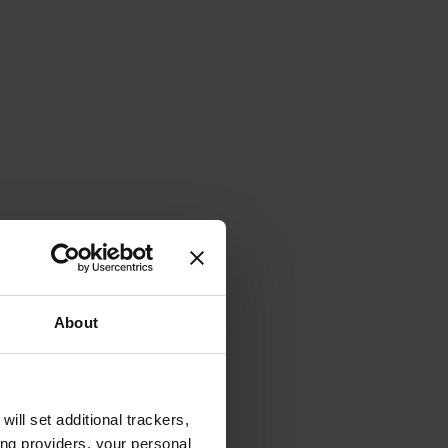
About
will set additional trackers,
ing providers, your personal