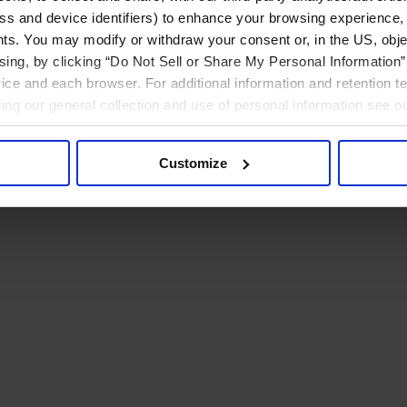
ress and device identifiers) to enhance your browsing experience,
ts. You may modify or withdraw your consent or, in the US, objec
ising, by clicking “Do Not Sell or Share My Personal Information” 
ice and each browser. For additional information and retention 
rding our general collection and use of personal information see o
Customize