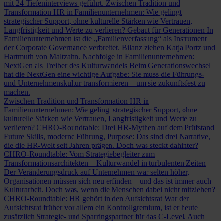
mit 24 Tiefeninterviews geführt.
Zwischen Tradition und
Transformation
HR in Familienunternehmen: Wie gelingt
strategischer Support, ohne kulturelle Stärken wie Vertrauen,
Langfristigkeit und Werte zu verlieren?
Gebaut für Generationen
In
Familienunternehmen ist die „Familienverfassung“ als Instrument
der Corporate Governance verbreitet. Bilanz ziehen Katja Portz und
Hartmuth von Maltzahn.
Nachfolge in Familienunternehmen:
NextGen als Treiber des Kulturwandels
Beim Generationswechsel
hat die NextGen eine wichtige Aufgabe: Sie muss die Führungs-
und Unternehmenskultur transformieren – um sie zukunftsfest zu
machen.
Zwischen Tradition und Transformation
HR in
Familienunternehmen: Wie gelingt strategischer Support, ohne
kulturelle Stärken wie Vertrauen, Langfristigkeit und Werte zu
verlieren?
CHRO-Roundtable: Drei HR-Mythen auf dem Prüfstand
Future Skills, moderne Führung, Purpose: Das sind drei Narrative,
die die HR-Welt seit Jahren prägen. Doch was steckt dahinter?
CHRO-Roundtable: Vom Strategiebegleiter zum
Transformationsarchitekten – Kulturwandel in turbulenten Zeiten
Der Veränderungsdruck auf Unternehmen war selten höher,
Organisationen müssen sich neu erfinden – und das ist immer auch
Kulturarbeit. Doch was, wenn die Menschen dabei nicht mitziehen?
CHRO-Roundtable: HR gehört in den Aufsichtsrat
War der
Aufsichtsrat früher vor allem ein Kontrollgremium, ist er heute
zusätzlich Strategie- und Sparringspartner für das C-Level. Auch