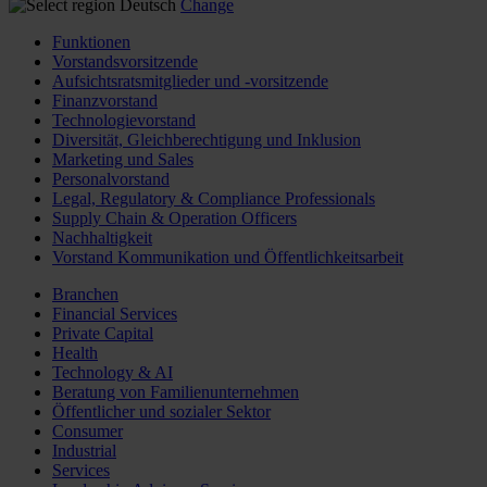
Deutsch
Change
Funktionen
Vorstandsvorsitzende
Aufsichtsratsmitglieder und -vorsitzende
Finanzvorstand
Technologievorstand
Diversität, Gleichberechtigung und Inklusion
Marketing und Sales
Personalvorstand
Legal, Regulatory & Compliance Professionals
Supply Chain & Operation Officers
Nachhaltigkeit
Vorstand Kommunikation und Öffentlichkeitsarbeit
Branchen
Financial Services
Private Capital
Health
Technology & AI
Beratung von Familienunternehmen
Öffentlicher und sozialer Sektor
Consumer
Industrial
Services