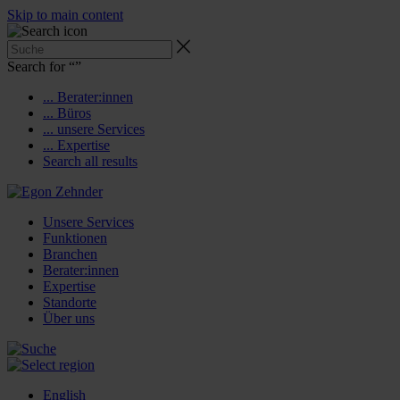
Skip to main content
Search for “
”
... Berater:innen
... Büros
... unsere Services
... Expertise
Search all results
Unsere Services
Funktionen
Branchen
Berater:innen
Expertise
Standorte
Über uns
English