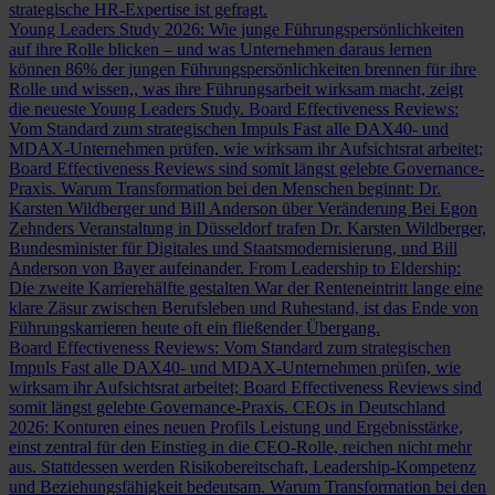
strategische HR-Expertise ist gefragt.
Young Leaders Study 2026: Wie junge Führungspersönlichkeiten
auf ihre Rolle blicken – und was Unternehmen daraus lernen
können
86% der jungen Führungspersönlichkeiten brennen für ihre
Rolle und wissen,, was ihre Führungsarbeit wirksam macht, zeigt
die neueste Young Leaders Study.
Board Effectiveness Reviews:
Vom Standard zum strategischen Impuls
Fast alle DAX40- und
MDAX-Unternehmen prüfen, wie wirksam ihr Aufsichtsrat arbeitet;
Board Effectiveness Reviews sind somit längst gelebte Governance-
Praxis.
Warum Transformation bei den Menschen beginnt: Dr.
Karsten Wildberger und Bill Anderson über Veränderung
Bei Egon
Zehnders Veranstaltung in Düsseldorf trafen Dr. Karsten Wildberger,
Bundesminister für Digitales und Staatsmodernisierung, und Bill
Anderson von Bayer aufeinander.
From Leadership to Eldership:
Die zweite Karrierehälfte gestalten
War der Renteneintritt lange eine
klare Zäsur zwischen Berufsleben und Ruhestand, ist das Ende von
Führungskarrieren heute oft ein fließender Übergang.
Board Effectiveness Reviews: Vom Standard zum strategischen
Impuls
Fast alle DAX40- und MDAX-Unternehmen prüfen, wie
wirksam ihr Aufsichtsrat arbeitet; Board Effectiveness Reviews sind
somit längst gelebte Governance-Praxis.
CEOs in Deutschland
2026: Konturen eines neuen Profils
Leistung und Ergebnisstärke,
einst zentral für den Einstieg in die CEO-Rolle, reichen nicht mehr
aus. Stattdessen werden Risikobereitschaft, Leadership-Kompetenz
und Beziehungsfähigkeit bedeutsam.
Warum Transformation bei den