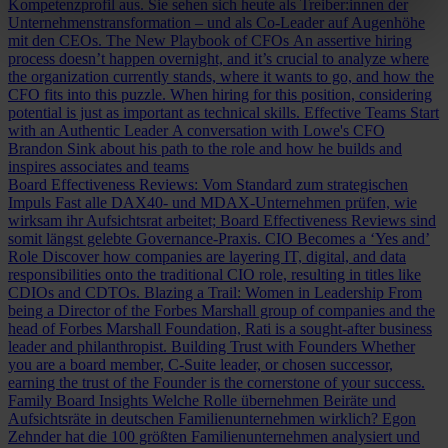
Kompetenzprofil aus. Sie sehen sich heute als Treiber:innen der
Unternehmenstransformation – und als Co-Leader auf Augenhöhe
mit den CEOs.
The New Playbook of CFOs
An assertive hiring
process doesn’t happen overnight, and it’s crucial to analyze where
the organization currently stands, where it wants to go, and how the
CFO fits into this puzzle. When hiring for this position, considering
potential is just as important as technical skills.
Effective Teams Start
with an Authentic Leader
A conversation with Lowe's CFO
Brandon Sink about his path to the role and how he builds and
inspires associates and teams
Board Effectiveness Reviews: Vom Standard zum strategischen
Impuls
Fast alle DAX40- und MDAX-Unternehmen prüfen, wie
wirksam ihr Aufsichtsrat arbeitet; Board Effectiveness Reviews sind
somit längst gelebte Governance-Praxis.
CIO Becomes a ‘Yes and’
Role
Discover how companies are layering IT, digital, and data
responsibilities onto the traditional CIO role, resulting in titles like
CDIOs and CDTOs.
Blazing a Trail: Women in Leadership
From
being a Director of the Forbes Marshall group of companies and the
head of Forbes Marshall Foundation, Rati is a sought-after business
leader and philanthropist.
Building Trust with Founders
Whether
you are a board member, C-Suite leader, or chosen successor,
earning the trust of the Founder is the cornerstone of your success.
Family Board Insights
Welche Rolle übernehmen Beiräte und
Aufsichtsräte in deutschen Familienunternehmen wirklich? Egon
Zehnder hat die 100 größten Familienunternehmen analysiert und