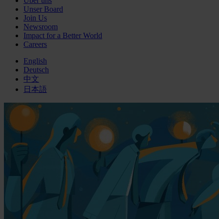
Über uns
Unser Board
Join Us
Newsroom
Impact for a Better World
Careers
English
Deutsch
中文
日本語