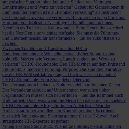
strategischer Support, ohne kulturelle Stärken wie Vertrauen,
Langfristigkeit und Werte zu verlieren?
Gebaut für Generationen
In
Familienunternehmen ist die „Familienverfassung“ als Instrument
der Corporate Governance verbreitet. Bilanz ziehen Katja Portz und
Hartmuth von Maltzahn.
Nachfolge in Familienunternehmen:
NextGen als Treiber des Kulturwandels
Beim Generationswechsel
hat die NextGen eine wichtige Aufgabe: Sie muss die Führungs-
und Unternehmenskultur transformieren – um sie zukunftsfest zu
machen.
Zwischen Tradition und Transformation
HR in
Familienunternehmen: Wie gelingt strategischer Support, ohne
kulturelle Stärken wie Vertrauen, Langfristigkeit und Werte zu
verlieren?
CHRO-Roundtable: Drei HR-Mythen auf dem Prüfstand
Future Skills, moderne Führung, Purpose: Das sind drei Narrative,
die die HR-Welt seit Jahren prägen. Doch was steckt dahinter?
CHRO-Roundtable: Vom Strategiebegleiter zum
Transformationsarchitekten – Kulturwandel in turbulenten Zeiten
Der Veränderungsdruck auf Unternehmen war selten höher,
Organisationen müssen sich neu erfinden – und das ist immer auch
Kulturarbeit. Doch was, wenn die Menschen dabei nicht mitziehen?
CHRO-Roundtable: HR gehört in den Aufsichtsrat
War der
Aufsichtsrat früher vor allem ein Kontrollgremium, ist er heute
zusätzlich Strategie- und Sparringspartner für das C-Level. Auch
strategische HR-Expertise ist gefragt.
Young Leaders Study 2026: Wie junge Führungspersönlichkeiten