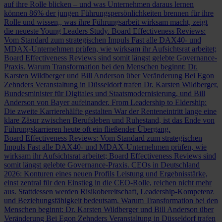
auf ihre Rolle blicken – und was Unternehmen daraus lernen
können
86% der jungen Führungspersönlichkeiten brennen für ihre
Rolle und wissen,, was ihre Führungsarbeit wirksam macht, zeigt
die neueste Young Leaders Study.
Board Effectiveness Reviews:
Vom Standard zum strategischen Impuls
Fast alle DAX40- und
MDAX-Unternehmen prüfen, wie wirksam ihr Aufsichtsrat arbeitet;
Board Effectiveness Reviews sind somit längst gelebte Governance-
Praxis.
Warum Transformation bei den Menschen beginnt: Dr.
Karsten Wildberger und Bill Anderson über Veränderung
Bei Egon
Zehnders Veranstaltung in Düsseldorf trafen Dr. Karsten Wildberger,
Bundesminister für Digitales und Staatsmodernisierung, und Bill
Anderson von Bayer aufeinander.
From Leadership to Eldership:
Die zweite Karrierehälfte gestalten
War der Renteneintritt lange eine
klare Zäsur zwischen Berufsleben und Ruhestand, ist das Ende von
Führungskarrieren heute oft ein fließender Übergang.
Board Effectiveness Reviews: Vom Standard zum strategischen
Impuls
Fast alle DAX40- und MDAX-Unternehmen prüfen, wie
wirksam ihr Aufsichtsrat arbeitet; Board Effectiveness Reviews sind
somit längst gelebte Governance-Praxis.
CEOs in Deutschland
2026: Konturen eines neuen Profils
Leistung und Ergebnisstärke,
einst zentral für den Einstieg in die CEO-Rolle, reichen nicht mehr
aus. Stattdessen werden Risikobereitschaft, Leadership-Kompetenz
und Beziehungsfähigkeit bedeutsam.
Warum Transformation bei den
Menschen beginnt: Dr. Karsten Wildberger und Bill Anderson über
Veränderung
Bei Egon Zehnders Veranstaltung in Düsseldorf trafen