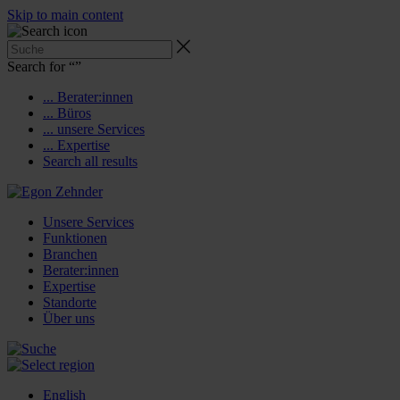
Skip to main content
Search for “
”
... Berater:innen
... Büros
... unsere Services
... Expertise
Search all results
Unsere Services
Funktionen
Branchen
Berater:innen
Expertise
Standorte
Über uns
English