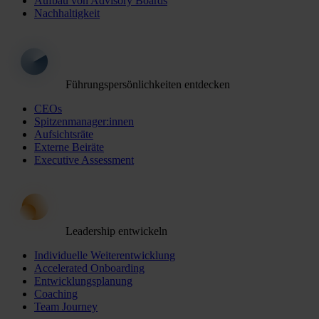
Aufbau von Advisory Boards
Nachhaltigkeit
Führungspersönlichkeiten entdecken
CEOs
Spitzenmanager:innen
Aufsichtsräte
Externe Beiräte
Executive Assessment
Leadership entwickeln
Individuelle Weiterentwicklung
Accelerated Onboarding
Entwicklungsplanung
Coaching
Team Journey