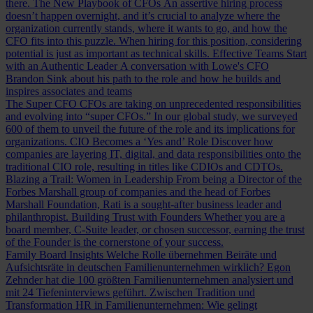
there.
The New Playbook of CFOs
An assertive hiring process
doesn’t happen overnight, and it’s crucial to analyze where the
organization currently stands, where it wants to go, and how the
CFO fits into this puzzle. When hiring for this position, considering
potential is just as important as technical skills.
Effective Teams Start
with an Authentic Leader
A conversation with Lowe's CFO
Brandon Sink about his path to the role and how he builds and
inspires associates and teams
The Super CFO
CFOs are taking on unprecedented responsibilities
and evolving into “super CFOs.” In our global study, we surveyed
600 of them to unveil the future of the role and its implications for
organizations.
CIO Becomes a ‘Yes and’ Role
Discover how
companies are layering IT, digital, and data responsibilities onto the
traditional CIO role, resulting in titles like CDIOs and CDTOs.
Blazing a Trail: Women in Leadership
From being a Director of the
Forbes Marshall group of companies and the head of Forbes
Marshall Foundation, Rati is a sought-after business leader and
philanthropist.
Building Trust with Founders
Whether you are a
board member, C-Suite leader, or chosen successor, earning the trust
of the Founder is the cornerstone of your success.
Family Board Insights
Welche Rolle übernehmen Beiräte und
Aufsichtsräte in deutschen Familienunternehmen wirklich? Egon
Zehnder hat die 100 größten Familienunternehmen analysiert und
mit 24 Tiefeninterviews geführt.
Zwischen Tradition und
Transformation
HR in Familienunternehmen: Wie gelingt