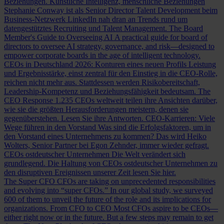
Beziehungen.
Künstliche Intelligenz, menschliche Beziehungen
Stephanie Conway ist als Senior Director Talent Development beim
Business-Netzwerk LinkedIn nah dran an Trends rund um
datengestütztes Recruiting und Talent Management.
The Board
Member's Guide to Overseeing AI
A practical guide for board of
directors to oversee AI strategy, governance, and risk—designed to
empower corporate boards in the age of intelligent technology.
CEOs in Deutschland 2026: Konturen eines neuen Profils
Leistung
und Ergebnisstärke, einst zentral für den Einstieg in die CEO-Rolle,
reichen nicht mehr aus. Stattdessen werden Risikobereitschaft,
Leadership-Kompetenz und Beziehungsfähigkeit bedeutsam.
The
CEO Response
1.235 CEOs weltweit teilen ihre Ansichten darüber,
wie sie die größten Herausforderungen meistern, denen sie
gegenüberstehen. Lesen Sie ihre Antworten.
CEO-Karrieren: Viele
Wege führen in den Vorstand
Was sind die Erfolgsfaktoren, um in
den Vorstand eines Unternehmens zu kommen? Das wird Heiko
Wolters, Senior Partner bei Egon Zehnder, immer wieder gefragt.
CEOs ostdeutscher Unternehmen
Die Welt verändert sich
grundlegend. Die Haltung von CEOs ostdeutscher Unternehmen zu
den disruptiven Ereignissen unserer Zeit lesen Sie hier.
The Super CFO
CFOs are taking on unprecedented responsibilities
and evolving into “super CFOs.” In our global study, we surveyed
600 of them to unveil the future of the role and its implications for
organizations.
From CFO to CEO
Most CFOs aspire to be CEOs—
either right now or in the future. But a few steps may remain to get