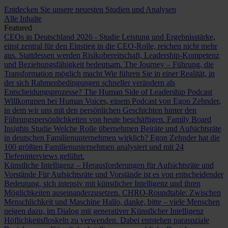
Entdecken Sie unsere neuesten Studien und Analysen
Alle Inhalte
Featured
CEOs in Deutschland 2026 - Studie
Leistung und Ergebnisstärke,
einst zentral für den Einstieg in die CEO-Rolle, reichen nicht mehr
aus. Stattdessen werden Risikobereitschaft, Leadership-Kompetenz
und Beziehungsfähigkeit bedeutsam.
The Journey – Führung, die
Transformation möglich macht
Wie führen Sie in einer Realität, in
der sich Rahmenbedingungen schneller verändern als
Entscheidungsprozesse?
The Human Side of Leadership Podcast
Willkommen bei Human Voices, einem Podcast von Egon Zehnder,
in dem wir uns mit den persönlichen Geschichten hinter den
Führungspersönlichkeiten von heute beschäftigen.
Family Board
Insights Studie
Welche Rolle übernehmen Beiräte und Aufsichtsräte
in deutschen Familienunternehmen wirklich? Egon Zehnder hat die
100 größten Familienunternehmen analysiert und mit 24
Tiefeninterviews geführt.
Künstliche Intelligenz – Herausforderungen für Aufsichtsräte und
Vorstände
Für Aufsichtsräte und Vorstände ist es von entscheidender
Bedeutung, sich intensiv mit künstlicher Intelligenz und ihren
Möglichkeiten auseinanderzusetzen.
CHRO-Roundtable: Zwischen
Menschlichkeit und Maschine
Hallo, danke, bitte – viele Menschen
neigen dazu, im Dialog mit generativer Künstlicher Intelligenz
Höflichkeitsfloskeln zu verwenden. Dabei entstehen parasoziale