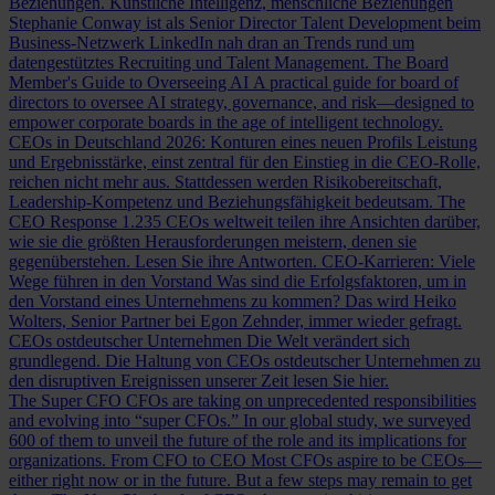
Beziehungen.
Künstliche Intelligenz, menschliche Beziehungen
Stephanie Conway ist als Senior Director Talent Development beim
Business-Netzwerk LinkedIn nah dran an Trends rund um
datengestütztes Recruiting und Talent Management.
The Board
Member's Guide to Overseeing AI
A practical guide for board of
directors to oversee AI strategy, governance, and risk—designed to
empower corporate boards in the age of intelligent technology.
CEOs in Deutschland 2026: Konturen eines neuen Profils
Leistung
und Ergebnisstärke, einst zentral für den Einstieg in die CEO-Rolle,
reichen nicht mehr aus. Stattdessen werden Risikobereitschaft,
Leadership-Kompetenz und Beziehungsfähigkeit bedeutsam.
The
CEO Response
1.235 CEOs weltweit teilen ihre Ansichten darüber,
wie sie die größten Herausforderungen meistern, denen sie
gegenüberstehen. Lesen Sie ihre Antworten.
CEO-Karrieren: Viele
Wege führen in den Vorstand
Was sind die Erfolgsfaktoren, um in
den Vorstand eines Unternehmens zu kommen? Das wird Heiko
Wolters, Senior Partner bei Egon Zehnder, immer wieder gefragt.
CEOs ostdeutscher Unternehmen
Die Welt verändert sich
grundlegend. Die Haltung von CEOs ostdeutscher Unternehmen zu
den disruptiven Ereignissen unserer Zeit lesen Sie hier.
The Super CFO
CFOs are taking on unprecedented responsibilities
and evolving into “super CFOs.” In our global study, we surveyed
600 of them to unveil the future of the role and its implications for
organizations.
From CFO to CEO
Most CFOs aspire to be CEOs—
either right now or in the future. But a few steps may remain to get