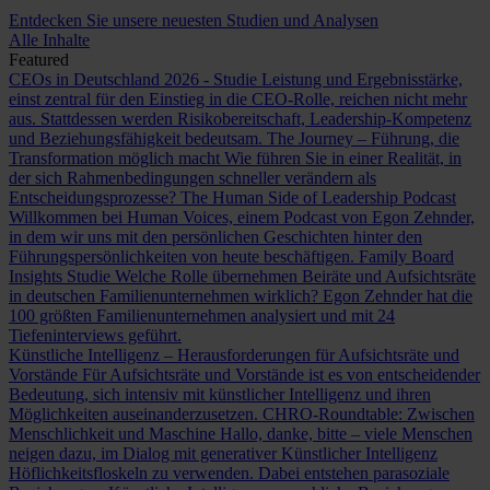
Entdecken Sie unsere neuesten Studien und Analysen
Alle Inhalte
Featured
CEOs in Deutschland 2026 - Studie
Leistung und Ergebnisstärke,
einst zentral für den Einstieg in die CEO-Rolle, reichen nicht mehr
aus. Stattdessen werden Risikobereitschaft, Leadership-Kompetenz
und Beziehungsfähigkeit bedeutsam.
The Journey – Führung, die
Transformation möglich macht
Wie führen Sie in einer Realität, in
der sich Rahmenbedingungen schneller verändern als
Entscheidungsprozesse?
The Human Side of Leadership Podcast
Willkommen bei Human Voices, einem Podcast von Egon Zehnder,
in dem wir uns mit den persönlichen Geschichten hinter den
Führungspersönlichkeiten von heute beschäftigen.
Family Board
Insights Studie
Welche Rolle übernehmen Beiräte und Aufsichtsräte
in deutschen Familienunternehmen wirklich? Egon Zehnder hat die
100 größten Familienunternehmen analysiert und mit 24
Tiefeninterviews geführt.
Künstliche Intelligenz – Herausforderungen für Aufsichtsräte und
Vorstände
Für Aufsichtsräte und Vorstände ist es von entscheidender
Bedeutung, sich intensiv mit künstlicher Intelligenz und ihren
Möglichkeiten auseinanderzusetzen.
CHRO-Roundtable: Zwischen
Menschlichkeit und Maschine
Hallo, danke, bitte – viele Menschen
neigen dazu, im Dialog mit generativer Künstlicher Intelligenz
Höflichkeitsfloskeln zu verwenden. Dabei entstehen parasoziale