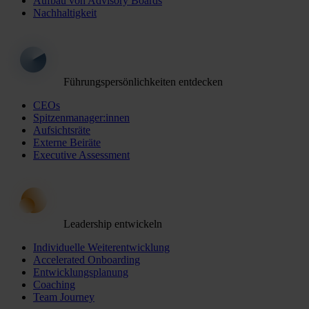
Aufbau von Advisory Boards
Nachhaltigkeit
Führungspersönlichkeiten entdecken
CEOs
Spitzenmanager:innen
Aufsichtsräte
Externe Beiräte
Executive Assessment
Leadership entwickeln
Individuelle Weiterentwicklung
Accelerated Onboarding
Entwicklungsplanung
Coaching
Team Journey