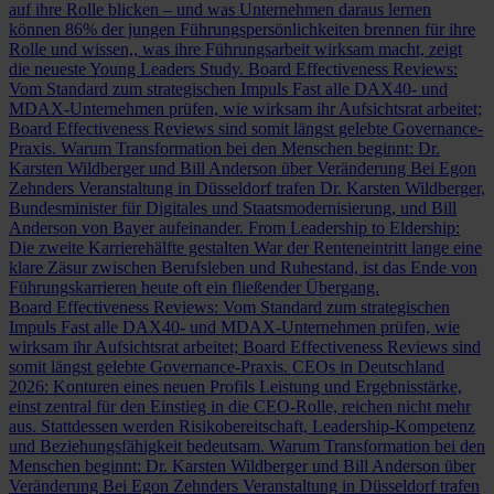
auf ihre Rolle blicken – und was Unternehmen daraus lernen
können
86% der jungen Führungspersönlichkeiten brennen für ihre
Rolle und wissen,, was ihre Führungsarbeit wirksam macht, zeigt
die neueste Young Leaders Study.
Board Effectiveness Reviews:
Vom Standard zum strategischen Impuls
Fast alle DAX40- und
MDAX-Unternehmen prüfen, wie wirksam ihr Aufsichtsrat arbeitet;
Board Effectiveness Reviews sind somit längst gelebte Governance-
Praxis.
Warum Transformation bei den Menschen beginnt: Dr.
Karsten Wildberger und Bill Anderson über Veränderung
Bei Egon
Zehnders Veranstaltung in Düsseldorf trafen Dr. Karsten Wildberger,
Bundesminister für Digitales und Staatsmodernisierung, und Bill
Anderson von Bayer aufeinander.
From Leadership to Eldership:
Die zweite Karrierehälfte gestalten
War der Renteneintritt lange eine
klare Zäsur zwischen Berufsleben und Ruhestand, ist das Ende von
Führungskarrieren heute oft ein fließender Übergang.
Board Effectiveness Reviews: Vom Standard zum strategischen
Impuls
Fast alle DAX40- und MDAX-Unternehmen prüfen, wie
wirksam ihr Aufsichtsrat arbeitet; Board Effectiveness Reviews sind
somit längst gelebte Governance-Praxis.
CEOs in Deutschland
2026: Konturen eines neuen Profils
Leistung und Ergebnisstärke,
einst zentral für den Einstieg in die CEO-Rolle, reichen nicht mehr
aus. Stattdessen werden Risikobereitschaft, Leadership-Kompetenz
und Beziehungsfähigkeit bedeutsam.
Warum Transformation bei den
Menschen beginnt: Dr. Karsten Wildberger und Bill Anderson über
Veränderung
Bei Egon Zehnders Veranstaltung in Düsseldorf trafen