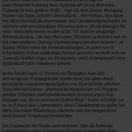
zurückliegende Leistung einer Spitzenkraft wenig über seine
Eignung für eine größere Rolle“, sagt Michael Ensser, Managing
Partner von Egon Zehnder Deutschland. „Wir erleben, dass heute
vor allem Persönlichkeitsmerkmale und Charaktereigenschaften die
stärksten und zuverlässigsten Hinweise geben, ob ein Manager für
einen Spitzenjob bereit ist oder nicht.“ Es brauche neugierige
Persönlichkeiten, „die den Mut haben, Neuland zu betreten und die
mit einer positiven Haltung Veränderungen gestalten können“, so
Ensser. Früher seien die Herausforderungen, in guten wie in
schlechteren Zeiten, eindeutiger fassbar gewesen, weshalb sich die
Auswahl deutlich enger am Kompetenz- und Leistungsprofil einer
Spitzenkraft hätte orientieren können.
In der Studie sagen 87 Prozent der Befragten, dass sich
hervorragende Führungskräfte bereits heute vor allem durch
persönliche Charaktereigenschaften vom Durchschnitt abheben.
Dazu Michael Ensser: „Persönlichkeitsmerkmale wie Neugier,
geistige Offenheit und Entschlossenheit zeichnen einen Top-
Manager aus, der in unsicheren Zeiten führt.“ Umso wichtiger sei
es, so Ensser, dass Unternehmen diese Charaktereigenschaften bei
ihren führenden Mitarbeitern erkennen und eine entsprechend
motivierende Umgebung bereitstellen.
Die Ergebnisse der Studie unterstreichen, dass die bisherige
Leistungsbilanz einer Führungskraft wenig aussagt über ihren