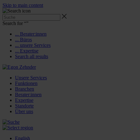
Skip to main content
Search for “
”
... Berater:innen
... Büros
... unsere Services
... Expertise
Search all results
Unsere Services
Funktionen
Branchen
Berater:innen
Expertise
Standorte
Über uns
English