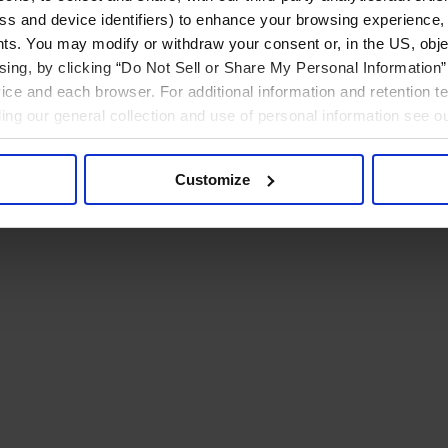
ress and device identifiers) to enhance your browsing experience,
ts. You may modify or withdraw your consent or, in the US, objec
ising, by clicking “Do Not Sell or Share My Personal Information” 
ice and each browser. For additional information and retention 
rding our general collection and use of personal information see o
Customize