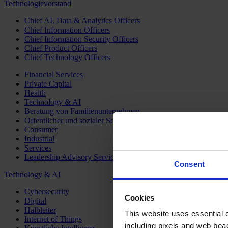
Technologievorstand
Chief AI, Data & Analytics Officers
Chief Information Officers
Chief Information Security Officers
Chief Product Officers
Chief Technology Officers
Financial Services
Private Capital
Health
Technology & AI
Beratung von Familienunternehmen
Öffentlicher und sozialer Sektor
Consumer
Industrial
Services
Leadership Advisory Services
Consent
Technology & AI
Cybersecurity
Cookies
Digital
Halbleiter
This website uses essential co
Internet of Things
including pixels and web beac