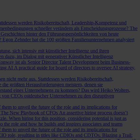
Stattdessen werden Risikobereitschaft, Leadership-Kompetenz und
Rahmenbedingungen schneller verändern als Entscheidungsprozesse?
The
Geschichten hinter den Führungspersönlichkeiten von heute
? Egon Zehnder hat die 100 größten Familienunternehmen analysiert
ung, sich intensiv mit künstlicher Intelligenz und ihren
en dazu, im Dialog mit generativer Künstlicher Intelligenz
onway ist als Senior Director Talent Development beim Business-
eing AI
A practical guide for board of directors to oversee AI strategy,
hen nicht mehr aus. Stattdessen werden Risikobereitschaft,
e die größten Herausforderungen meistern, denen sie
Vorstand eines Unternehmens zu kommen? Das wird Heiko Wolters,
ng von CEOs ostdeutscher Unternehmen zu den disruptiven
em to unveil the future of the role and its implications for
.
The New Playbook of CFOs
An assertive hiring process doesn’t
le. When hiring for this position, considering potential is just as
 the role and how he builds and inspires associates and teams
em to unveil the future of the role and its implications for
l CIO role, resulting in titles like CDIOs and CDTOs.
Blazing a Trail: