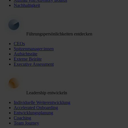
Aufbau von Advisory Boards
Nachhaltigkeit
Führungspersönlichkeiten entdecken
CEOs
Spitzenmanager:innen
Aufsichtsräte
Externe Beiräte
Executive Assessment
Leadership entwickeln
Individuelle Weiterentwicklung
Accelerated Onboarding
Entwicklungsplanung
Coaching
Team Journey