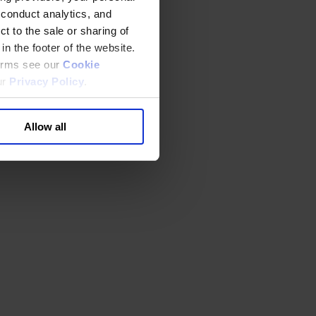
 conduct analytics, and
t to the sale or sharing of
in the footer of the website.
terms see our
Cookie
ur
Privacy Policy
.
Allow all