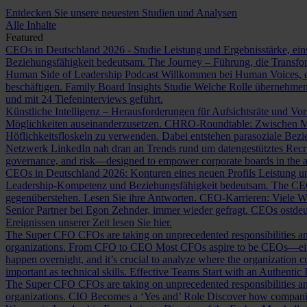
Entdecken Sie unsere neuesten Studien und Analysen
Alle Inhalte
Featured
CEOs in Deutschland 2026 - Studie
Leistung und Ergebnisstärke, ein
Beziehungsfähigkeit bedeutsam.
The Journey – Führung, die Transf
Human Side of Leadership Podcast
Willkommen bei Human Voices, ei
beschäftigen.
Family Board Insights Studie
Welche Rolle übernehmen
und mit 24 Tiefeninterviews geführt.
Künstliche Intelligenz – Herausforderungen für Aufsichtsräte und Vo
Möglichkeiten auseinanderzusetzen.
CHRO-Roundtable: Zwischen Me
Höflichkeitsfloskeln zu verwenden. Dabei entstehen parasoziale Bez
Netzwerk LinkedIn nah dran an Trends rund um datengestütztes Rec
governance, and risk—designed to empower corporate boards in the ag
CEOs in Deutschland 2026: Konturen eines neuen Profils
Leistung un
Leadership-Kompetenz und Beziehungsfähigkeit bedeutsam.
The CE
gegenüberstehen. Lesen Sie ihre Antworten.
CEO-Karrieren: Viele W
Senior Partner bei Egon Zehnder, immer wieder gefragt.
CEOs ostdeu
Ereignissen unserer Zeit lesen Sie hier.
The Super CFO
CFOs are taking on unprecedented responsibilities and
organizations.
From CFO to CEO
Most CFOs aspire to be CEOs—eithe
happen overnight, and it’s crucial to analyze where the organization cu
important as technical skills.
Effective Teams Start with an Authentic
The Super CFO
CFOs are taking on unprecedented responsibilities and
organizations.
CIO Becomes a ‘Yes and’ Role
Discover how companies 