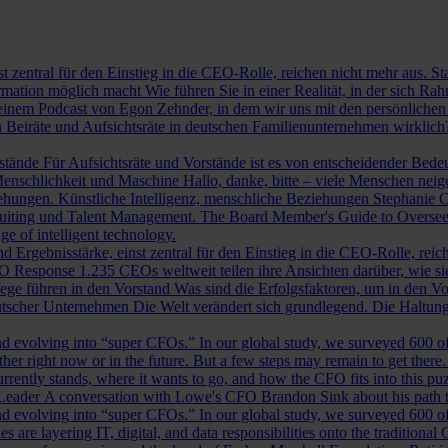
st zentral für den Einstieg in die CEO-Rolle, reichen nicht mehr aus. 
ormation möglich macht
Wie führen Sie in einer Realität, in der sich 
nem Podcast von Egon Zehnder, in dem wir uns mit den persönlichen 
 Beiräte und Aufsichtsräte in deutschen Familienunternehmen wirklich
rstände
Für Aufsichtsräte und Vorstände ist es von entscheidender Bedeut
nschlichkeit und Maschine
Hallo, danke, bitte – viele Menschen neig
iehungen.
Künstliche Intelligenz, menschliche Beziehungen
Stephanie C
ruiting und Talent Management.
The Board Member's Guide to Overse
e of intelligent technology.
d Ergebnisstärke, einst zentral für den Einstieg in die CEO-Rolle, reic
O Response
1.235 CEOs weltweit teilen ihre Ansichten darüber, wie si
ege führen in den Vorstand
Was sind die Erfolgsfaktoren, um in den 
tscher Unternehmen
Die Welt verändert sich grundlegend. Die Haltu
 evolving into “super CFOs.” In our global study, we surveyed 600 of th
r right now or in the future. But a few steps may remain to get there
rrently stands, where it wants to go, and how the CFO fits into this puzz
 Leader
A conversation with Lowe's CFO Brandon Sink about his path to
 evolving into “super CFOs.” In our global study, we surveyed 600 of th
are layering IT, digital, and data responsibilities onto the traditiona