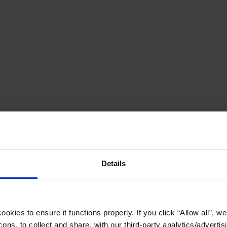
Details
okies to ensure it functions properly. If you click “Allow all”, we 
ons, to collect and share, with our third-party analytics/advertis