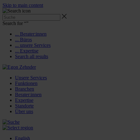
Skip to main content
Search for “
”
... Berater:innen
... Büros
... unsere Services
... Expertise
Search all results
Unsere Services
Funktionen
Branchen
Berater:innen
Expertise
Standorte
Über uns
English