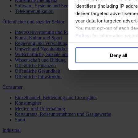
Künstliche Intelligenz
Software, Systeme und Services
identifiers (including IP add
Telekommunikation
deliver targeted advertisemen
your data for targeted advert
Öffentlicher und sozialer Sektor
You must opt-out of each dev
Interessenvertretung und Public Affairs
Policy
; for information rega
Kunst, Kultur und Sport
Regierung und Verwaltung
Umwelt und Nachhaltigkeit
Wirtschaftliche, Soziale und Humanitäre Entwicklung
Deny all
Wissenschaft und Bildung
Öffentliche Finanzen
Öffentliche Gesundheit
Öffentliche Infrastruktur
Consumer
Einzelhandel, Bekleidung und Luxusgüter
Konsumgüter
Medien und Unterhaltung
Restaurants, Reiseunternehmen und Gastgewerbe
Sport
Industrial