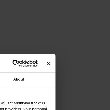
About
will set additional trackers,
ing providers, your personal