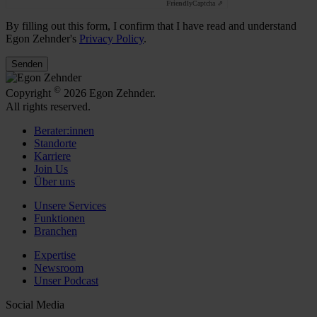
Friendly
Captcha ⇗
By filling out this form, I confirm that I have read and understand
Egon Zehnder's
Privacy Policy
.
Senden
©
Copyright
2026 Egon Zehnder.
All rights reserved.
Berater:innen
Standorte
Karriere
Join Us
Über uns
Unsere Services
Funktionen
Branchen
Expertise
Newsroom
Unser Podcast
Social Media