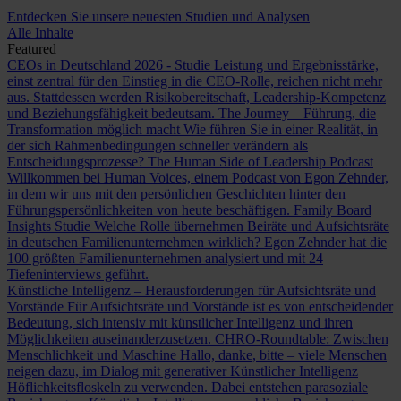
Entdecken Sie unsere neuesten Studien und Analysen
Alle Inhalte
Featured
CEOs in Deutschland 2026 - Studie
Leistung und Ergebnisstärke,
einst zentral für den Einstieg in die CEO-Rolle, reichen nicht mehr
aus. Stattdessen werden Risikobereitschaft, Leadership-Kompetenz
und Beziehungsfähigkeit bedeutsam.
The Journey – Führung, die
Transformation möglich macht
Wie führen Sie in einer Realität, in
der sich Rahmenbedingungen schneller verändern als
Entscheidungsprozesse?
The Human Side of Leadership Podcast
Willkommen bei Human Voices, einem Podcast von Egon Zehnder,
in dem wir uns mit den persönlichen Geschichten hinter den
Führungspersönlichkeiten von heute beschäftigen.
Family Board
Insights Studie
Welche Rolle übernehmen Beiräte und Aufsichtsräte
in deutschen Familienunternehmen wirklich? Egon Zehnder hat die
100 größten Familienunternehmen analysiert und mit 24
Tiefeninterviews geführt.
Künstliche Intelligenz – Herausforderungen für Aufsichtsräte und
Vorstände
Für Aufsichtsräte und Vorstände ist es von entscheidender
Bedeutung, sich intensiv mit künstlicher Intelligenz und ihren
Möglichkeiten auseinanderzusetzen.
CHRO-Roundtable: Zwischen
Menschlichkeit und Maschine
Hallo, danke, bitte – viele Menschen
neigen dazu, im Dialog mit generativer Künstlicher Intelligenz
Höflichkeitsfloskeln zu verwenden. Dabei entstehen parasoziale