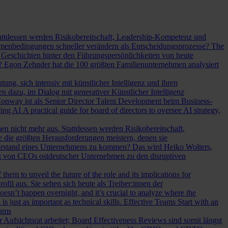
Stattdessen werden Risikobereitschaft, Leadership-Kompetenz und
Rahmenbedingungen schneller verändern als Entscheidungsprozesse?
The
Geschichten hinter den Führungspersönlichkeiten von heute
? Egon Zehnder hat die 100 größten Familienunternehmen analysiert
ung, sich intensiv mit künstlicher Intelligenz und ihren
en dazu, im Dialog mit generativer Künstlicher Intelligenz
onway ist als Senior Director Talent Development beim Business-
eing AI
A practical guide for board of directors to oversee AI strategy,
hen nicht mehr aus. Stattdessen werden Risikobereitschaft,
e die größten Herausforderungen meistern, denen sie
Vorstand eines Unternehmens zu kommen? Das wird Heiko Wolters,
ng von CEOs ostdeutscher Unternehmen zu den disruptiven
em to unveil the future of the role and its implications for
l aus. Sie sehen sich heute als Treiber:innen der
oesn’t happen overnight, and it’s crucial to analyze where the
s just as important as technical skills.
Effective Teams Start with an
eams
sichtsrat arbeitet; Board Effectiveness Reviews sind somit längst