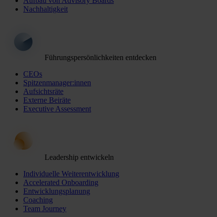
Aufbau von Advisory Boards
Nachhaltigkeit
Führungspersönlichkeiten entdecken
CEOs
Spitzenmanager:innen
Aufsichtsräte
Externe Beiräte
Executive Assessment
Leadership entwickeln
Individuelle Weiterentwicklung
Accelerated Onboarding
Entwicklungsplanung
Coaching
Team Journey