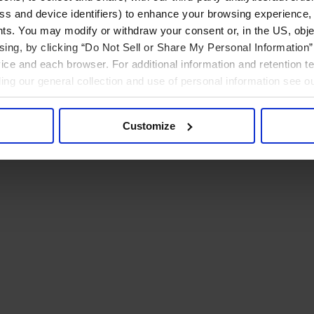
ress and device identifiers) to enhance your browsing experience,
ts. You may modify or withdraw your consent or, in the US, objec
ising, by clicking “Do Not Sell or Share My Personal Information” 
ice and each browser. For additional information and retention 
rding our general collection and use of personal information see o
Customize