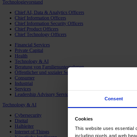
Technologievorstand
Chief AI, Data & Analytics Officers
Chief Information Officers
Chief Information Security Officers
Chief Product Officers
Chief Technology Officers
Financial Services
Private Capital
Health
Technology & AI
Beratung von Familienunternehmen
Öffentlicher und sozialer Sektor
Consumer
Industrial
Services
Leadership Advisory Services
Consent
Technology & AI
Cybersecurity
Cookies
Digital
Halbleiter
This website uses essential co
Internet of Things
including pixels and web beac