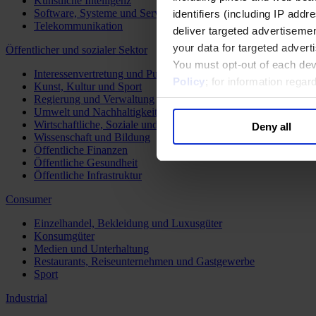
Künstliche Intelligenz
Software, Systeme und Services
identifiers (including IP add
Telekommunikation
deliver targeted advertisemen
your data for targeted advert
Öffentlicher und sozialer Sektor
You must opt-out of each dev
Interessenvertretung und Public Affairs
Policy
; for information rega
Kunst, Kultur und Sport
Regierung und Verwaltung
Umwelt und Nachhaltigkeit
Wirtschaftliche, Soziale und Humanitäre Entwicklung
Deny all
Wissenschaft und Bildung
Öffentliche Finanzen
Öffentliche Gesundheit
Öffentliche Infrastruktur
Consumer
Einzelhandel, Bekleidung und Luxusgüter
Konsumgüter
Medien und Unterhaltung
Restaurants, Reiseunternehmen und Gastgewerbe
Sport
Industrial