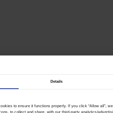
Details
okies to ensure it functions properly. If you click “Allow all”, we 
ons, to collect and share, with our third-party analytics/advertis