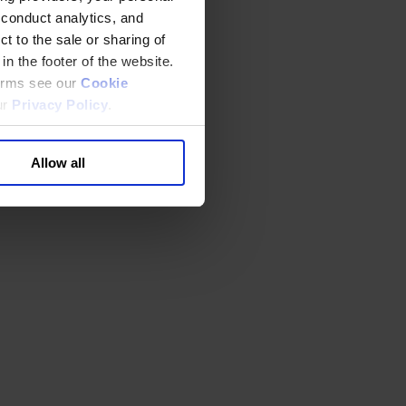
 conduct analytics, and
t to the sale or sharing of
in the footer of the website.
terms see our
Cookie
ur
Privacy Policy
.
Allow all