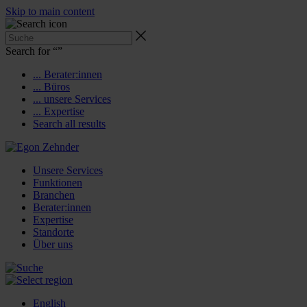
Skip to main content
Search for “
”
... Berater:innen
... Büros
... unsere Services
... Expertise
Search all results
Unsere Services
Funktionen
Branchen
Berater:innen
Expertise
Standorte
Über uns
English