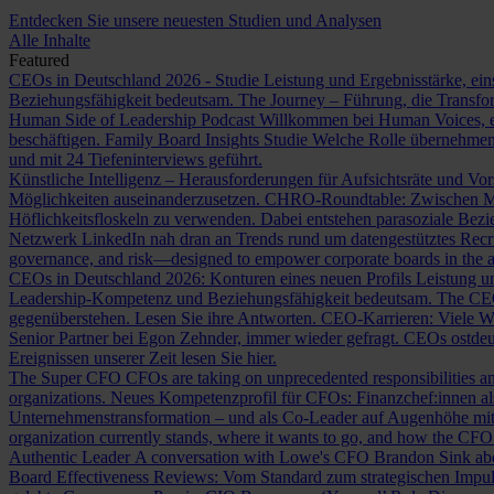
Entdecken Sie unsere neuesten Studien und Analysen
Alle Inhalte
Featured
CEOs in Deutschland 2026 - Studie
Leistung und Ergebnisstärke, ein
Beziehungsfähigkeit bedeutsam.
The Journey – Führung, die Transf
Human Side of Leadership Podcast
Willkommen bei Human Voices, ei
beschäftigen.
Family Board Insights Studie
Welche Rolle übernehmen
und mit 24 Tiefeninterviews geführt.
Künstliche Intelligenz – Herausforderungen für Aufsichtsräte und Vo
Möglichkeiten auseinanderzusetzen.
CHRO-Roundtable: Zwischen Me
Höflichkeitsfloskeln zu verwenden. Dabei entstehen parasoziale Bez
Netzwerk LinkedIn nah dran an Trends rund um datengestütztes Rec
governance, and risk—designed to empower corporate boards in the ag
CEOs in Deutschland 2026: Konturen eines neuen Profils
Leistung un
Leadership-Kompetenz und Beziehungsfähigkeit bedeutsam.
The CE
gegenüberstehen. Lesen Sie ihre Antworten.
CEO-Karrieren: Viele W
Senior Partner bei Egon Zehnder, immer wieder gefragt.
CEOs ostdeu
Ereignissen unserer Zeit lesen Sie hier.
The Super CFO
CFOs are taking on unprecedented responsibilities and
organizations.
Neues Kompetenzprofil für CFOs: Finanzchef:innen 
Unternehmenstransformation – und als Co-Leader auf Augenhöhe m
organization currently stands, where it wants to go, and how the CFO fit
Authentic Leader
A conversation with Lowe's CFO Brandon Sink about
Board Effectiveness Reviews: Vom Standard zum strategischen Impu