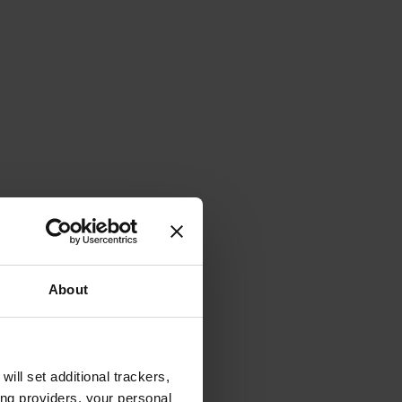
About
will set additional trackers,
ing providers, your personal