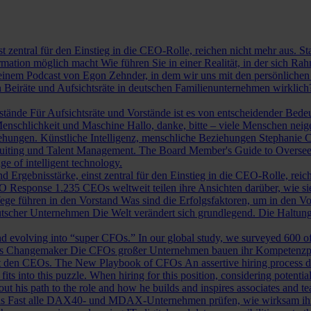
st zentral für den Einstieg in die CEO-Rolle, reichen nicht mehr aus. 
ormation möglich macht
Wie führen Sie in einer Realität, in der sich 
nem Podcast von Egon Zehnder, in dem wir uns mit den persönlichen 
 Beiräte und Aufsichtsräte in deutschen Familienunternehmen wirklich
rstände
Für Aufsichtsräte und Vorstände ist es von entscheidender Bedeut
nschlichkeit und Maschine
Hallo, danke, bitte – viele Menschen neig
iehungen.
Künstliche Intelligenz, menschliche Beziehungen
Stephanie C
ruiting und Talent Management.
The Board Member's Guide to Overse
e of intelligent technology.
d Ergebnisstärke, einst zentral für den Einstieg in die CEO-Rolle, reic
O Response
1.235 CEOs weltweit teilen ihre Ansichten darüber, wie si
ege führen in den Vorstand
Was sind die Erfolgsfaktoren, um in den 
tscher Unternehmen
Die Welt verändert sich grundlegend. Die Haltu
 evolving into “super CFOs.” In our global study, we surveyed 600 of th
als Changemaker
Die CFOs großer Unternehmen bauen ihr Kompetenzprofi
it den CEOs.
The New Playbook of CFOs
An assertive hiring process d
s into this puzzle. When hiring for this position, considering potential i
 his path to the role and how he builds and inspires associates and t
ls
Fast alle DAX40- und MDAX-Unternehmen prüfen, wie wirksam ihr Auf