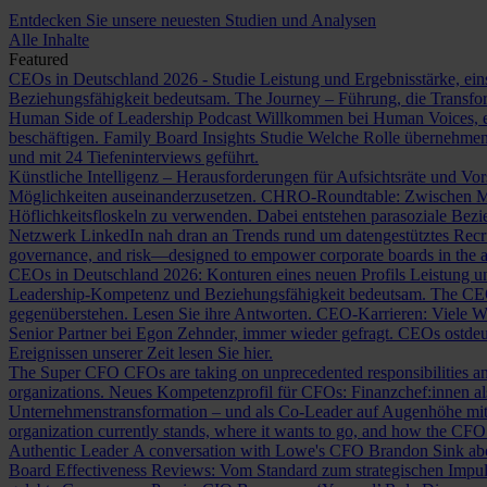
Entdecken Sie unsere neuesten Studien und Analysen
Alle Inhalte
Featured
CEOs in Deutschland 2026 - Studie
Leistung und Ergebnisstärke, ein
Beziehungsfähigkeit bedeutsam.
The Journey – Führung, die Transf
Human Side of Leadership Podcast
Willkommen bei Human Voices, ei
beschäftigen.
Family Board Insights Studie
Welche Rolle übernehmen
und mit 24 Tiefeninterviews geführt.
Künstliche Intelligenz – Herausforderungen für Aufsichtsräte und Vo
Möglichkeiten auseinanderzusetzen.
CHRO-Roundtable: Zwischen Me
Höflichkeitsfloskeln zu verwenden. Dabei entstehen parasoziale Bez
Netzwerk LinkedIn nah dran an Trends rund um datengestütztes Rec
governance, and risk—designed to empower corporate boards in the ag
CEOs in Deutschland 2026: Konturen eines neuen Profils
Leistung un
Leadership-Kompetenz und Beziehungsfähigkeit bedeutsam.
The CE
gegenüberstehen. Lesen Sie ihre Antworten.
CEO-Karrieren: Viele W
Senior Partner bei Egon Zehnder, immer wieder gefragt.
CEOs ostdeu
Ereignissen unserer Zeit lesen Sie hier.
The Super CFO
CFOs are taking on unprecedented responsibilities and
organizations.
Neues Kompetenzprofil für CFOs: Finanzchef:innen 
Unternehmenstransformation – und als Co-Leader auf Augenhöhe m
organization currently stands, where it wants to go, and how the CFO fit
Authentic Leader
A conversation with Lowe's CFO Brandon Sink about
Board Effectiveness Reviews: Vom Standard zum strategischen Impu