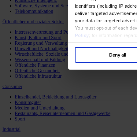
Künstliche Intelligenz
Software, Systeme und Services
identifiers (including IP add
Telekommunikation
deliver targeted advertisemen
your data for targeted advert
Öffentlicher und sozialer Sektor
You must opt-out of each dev
Interessenvertretung und Public Affairs
Policy
; for information rega
Kunst, Kultur und Sport
Regierung und Verwaltung
Umwelt und Nachhaltigkeit
Wirtschaftliche, Soziale und Humanitäre Entwicklung
Deny all
Wissenschaft und Bildung
Öffentliche Finanzen
Öffentliche Gesundheit
Öffentliche Infrastruktur
Consumer
Einzelhandel, Bekleidung und Luxusgüter
Konsumgüter
Medien und Unterhaltung
Restaurants, Reiseunternehmen und Gastgewerbe
Sport
Industrial