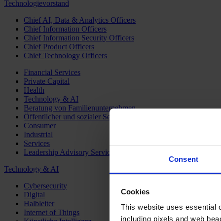
Technologievorstand
Chief AI, Data & Analytics Officers
Chief Information Officers
Chief Information Security Officers
Chief Product Officers
Chief Technology Officers
Financial Services
Private Capital
Health
Technology & AI
Beratung von Familienunternehmen
Öffentlicher und sozialer Sektor
Consumer
Industrial
Services
Leadership Advisory Services
Consent
Technology & AI
Cybersecurity
Cookies
Digital
Halbleiter
This website uses essential co
Internet of Things
including pixels and web beac