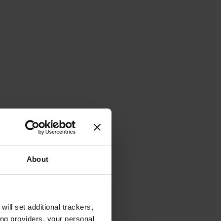
About
will set additional trackers,
ing providers, your personal