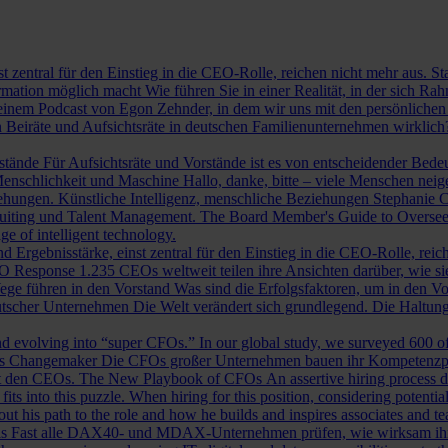
st zentral für den Einstieg in die CEO-Rolle, reichen nicht mehr aus. 
ormation möglich macht
Wie führen Sie in einer Realität, in der sich 
nem Podcast von Egon Zehnder, in dem wir uns mit den persönlichen 
 Beiräte und Aufsichtsräte in deutschen Familienunternehmen wirklich
rstände
Für Aufsichtsräte und Vorstände ist es von entscheidender Bedeut
nschlichkeit und Maschine
Hallo, danke, bitte – viele Menschen neig
iehungen.
Künstliche Intelligenz, menschliche Beziehungen
Stephanie C
ruiting und Talent Management.
The Board Member's Guide to Overse
e of intelligent technology.
d Ergebnisstärke, einst zentral für den Einstieg in die CEO-Rolle, reic
O Response
1.235 CEOs weltweit teilen ihre Ansichten darüber, wie si
ege führen in den Vorstand
Was sind die Erfolgsfaktoren, um in den 
tscher Unternehmen
Die Welt verändert sich grundlegend. Die Haltu
 evolving into “super CFOs.” In our global study, we surveyed 600 of th
als Changemaker
Die CFOs großer Unternehmen bauen ihr Kompetenzprofi
it den CEOs.
The New Playbook of CFOs
An assertive hiring process d
s into this puzzle. When hiring for this position, considering potential i
 his path to the role and how he builds and inspires associates and t
ls
Fast alle DAX40- und MDAX-Unternehmen prüfen, wie wirksam ihr Auf