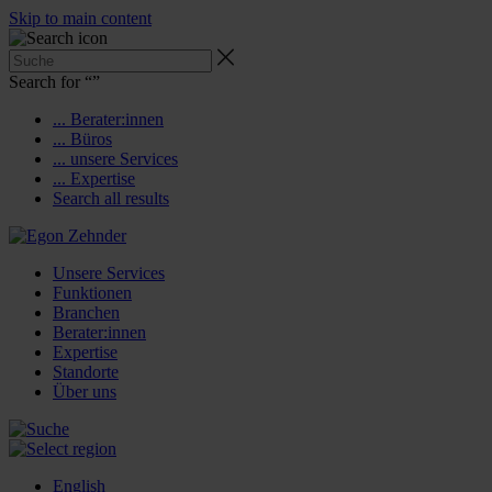
Skip to main content
Search for “
”
... Berater:innen
... Büros
... unsere Services
... Expertise
Search all results
Unsere Services
Funktionen
Branchen
Berater:innen
Expertise
Standorte
Über uns
English