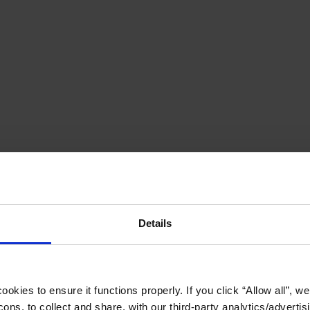
Details
okies to ensure it functions properly. If you click “Allow all”, we 
ons, to collect and share, with our third-party analytics/advertis