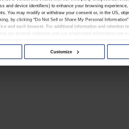
ress and device identifiers) to enhance your browsing experience,
ts. You may modify or withdraw your consent or, in the US, objec
ising, by clicking “Do Not Sell or Share My Personal Information” 
ice and each browser. For additional information and retention 
rding our general collection and use of personal information see o
Customize