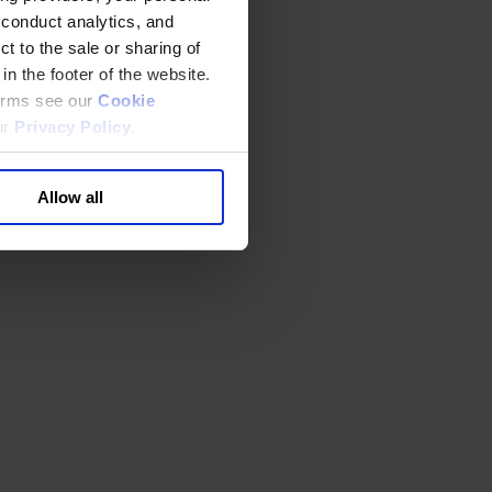
 conduct analytics, and
t to the sale or sharing of
in the footer of the website.
terms see our
Cookie
ur
Privacy Policy
.
Allow all