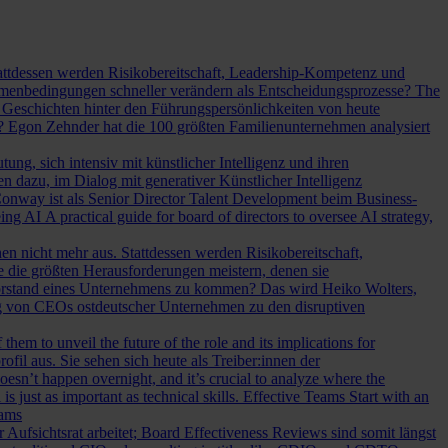
Stattdessen werden Risikobereitschaft, Leadership-Kompetenz und
Rahmenbedingungen schneller verändern als Entscheidungsprozesse?
The
Geschichten hinter den Führungspersönlichkeiten von heute
? Egon Zehnder hat die 100 größten Familienunternehmen analysiert
ung, sich intensiv mit künstlicher Intelligenz und ihren
en dazu, im Dialog mit generativer Künstlicher Intelligenz
onway ist als Senior Director Talent Development beim Business-
eing AI
A practical guide for board of directors to oversee AI strategy,
hen nicht mehr aus. Stattdessen werden Risikobereitschaft,
e die größten Herausforderungen meistern, denen sie
Vorstand eines Unternehmens zu kommen? Das wird Heiko Wolters,
ng von CEOs ostdeutscher Unternehmen zu den disruptiven
em to unveil the future of the role and its implications for
l aus. Sie sehen sich heute als Treiber:innen der
oesn’t happen overnight, and it’s crucial to analyze where the
s just as important as technical skills.
Effective Teams Start with an
eams
sichtsrat arbeitet; Board Effectiveness Reviews sind somit längst