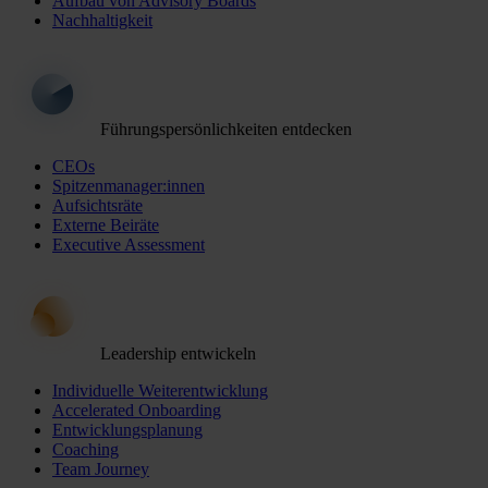
Aufbau von Advisory Boards
Nachhaltigkeit
Führungspersönlichkeiten entdecken
CEOs
Spitzenmanager:innen
Aufsichtsräte
Externe Beiräte
Executive Assessment
Leadership entwickeln
Individuelle Weiterentwicklung
Accelerated Onboarding
Entwicklungsplanung
Coaching
Team Journey