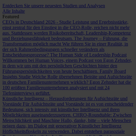
Entdecken Sie unsere neuesten Studien und Analysen
Alle Inhalte
Featured
CEOs in Deutschland 2026 - Studie
Leistung und Ergebnisstärke,
einst zentral für den Einstieg in die CEO-Rolle, reichen nicht mehr
aus. Stattdessen werden Risikobereitschaft, Leadership-Kompetenz
und Beziehungsfähigkeit bedeutsam.
The Journey – Führung, die
Transformation möglich macht
Wie führen Sie in einer Realität, in
der sich Rahmenbedingungen schneller verändern als
Entscheidungsprozesse?
The Human Side of Leadership Podcast
Willkommen bei Human Voices, einem Podcast von Egon Zehnder,
in dem wir uns mit den persönlichen Geschichten hinter den
Führungspersönlichkeiten von heute beschäftigen.
Family Board
Insights Studie
Welche Rolle übernehmen Beiräte und Aufsichtsräte
in deutschen Familienunternehmen wirklich? Egon Zehnder hat die
100 größten Familienunternehmen analysiert und mit 24
Tiefeninterviews geführt.
Künstliche Intelligenz – Herausforderungen für Aufsichtsräte und
Vorstände
Für Aufsichtsräte und Vorstände ist es von entscheidender
Bedeutung, sich intensiv mit künstlicher Intelligenz und ihren
Möglichkeiten auseinanderzusetzen.
CHRO-Roundtable: Zwischen
Menschlichkeit und Maschine
Hallo, danke, bitte – viele Menschen
neigen dazu, im Dialog mit generativer Künstlicher Intelligenz
Höflichkeitsfloskeln zu verwenden. Dabei entstehen parasoziale