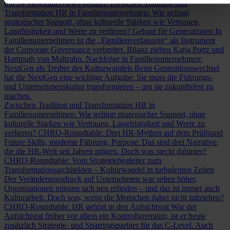
mit 24 Tiefeninterviews geführt.
Zwischen Tradition und
Transformation
HR in Familienunternehmen: Wie gelingt
strategischer Support, ohne kulturelle Stärken wie Vertrauen,
Langfristigkeit und Werte zu verlieren?
Gebaut für Generationen
In
Familienunternehmen ist die „Familienverfassung“ als Instrument
der Corporate Governance verbreitet. Bilanz ziehen Katja Portz und
Hartmuth von Maltzahn.
Nachfolge in Familienunternehmen:
NextGen als Treiber des Kulturwandels
Beim Generationswechsel
hat die NextGen eine wichtige Aufgabe: Sie muss die Führungs-
und Unternehmenskultur transformieren – um sie zukunftsfest zu
machen.
Zwischen Tradition und Transformation
HR in
Familienunternehmen: Wie gelingt strategischer Support, ohne
kulturelle Stärken wie Vertrauen, Langfristigkeit und Werte zu
verlieren?
CHRO-Roundtable: Drei HR-Mythen auf dem Prüfstand
Future Skills, moderne Führung, Purpose: Das sind drei Narrative,
die die HR-Welt seit Jahren prägen. Doch was steckt dahinter?
CHRO-Roundtable: Vom Strategiebegleiter zum
Transformationsarchitekten – Kulturwandel in turbulenten Zeiten
Der Veränderungsdruck auf Unternehmen war selten höher,
Organisationen müssen sich neu erfinden – und das ist immer auch
Kulturarbeit. Doch was, wenn die Menschen dabei nicht mitziehen?
CHRO-Roundtable: HR gehört in den Aufsichtsrat
War der
Aufsichtsrat früher vor allem ein Kontrollgremium, ist er heute
zusätzlich Strategie- und Sparringspartner für das C-Level. Auch