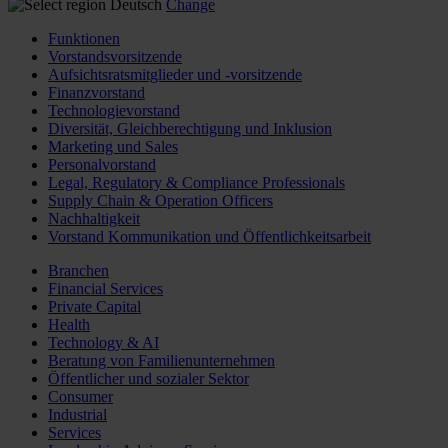
Deutsch
Change
Funktionen
Vorstandsvorsitzende
Aufsichtsratsmitglieder und -vorsitzende
Finanzvorstand
Technologievorstand
Diversität, Gleichberechtigung und Inklusion
Marketing und Sales
Personalvorstand
Legal, Regulatory & Compliance Professionals
Supply Chain & Operation Officers
Nachhaltigkeit
Vorstand Kommunikation und Öffentlichkeitsarbeit
Branchen
Financial Services
Private Capital
Health
Technology & AI
Beratung von Familienunternehmen
Öffentlicher und sozialer Sektor
Consumer
Industrial
Services