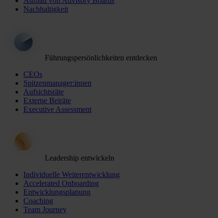
Aufbau von Advisory Boards
Nachhaltigkeit
Führungspersönlichkeiten entdecken
CEOs
Spitzenmanager:innen
Aufsichtsräte
Externe Beiräte
Executive Assessment
Leadership entwickeln
Individuelle Weiterentwicklung
Accelerated Onboarding
Entwicklungsplanung
Coaching
Team Journey