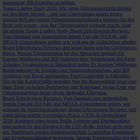
strategische HR-Expertise ist gefragt.
Young Leaders Study 2026: Wie junge Führungspersönlichkeiten
auf ihre Rolle blicken – und was Unternehmen daraus lernen
können
86% der jungen Führungspersönlichkeiten brennen für ihre
Rolle und wissen,, was ihre Führungsarbeit wirksam macht, zeigt
die neueste Young Leaders Study.
Board Effectiveness Reviews:
Vom Standard zum strategischen Impuls
Fast alle DAX40- und
MDAX-Unternehmen prüfen, wie wirksam ihr Aufsichtsrat arbeitet;
Board Effectiveness Reviews sind somit längst gelebte Governance-
Praxis.
Warum Transformation bei den Menschen beginnt: Dr.
Karsten Wildberger und Bill Anderson über Veränderung
Bei Egon
Zehnders Veranstaltung in Düsseldorf trafen Dr. Karsten Wildberger,
Bundesminister für Digitales und Staatsmodernisierung, und Bill
Anderson von Bayer aufeinander.
From Leadership to Eldership:
Die zweite Karrierehälfte gestalten
War der Renteneintritt lange eine
klare Zäsur zwischen Berufsleben und Ruhestand, ist das Ende von
Führungskarrieren heute oft ein fließender Übergang.
Board Effectiveness Reviews: Vom Standard zum strategischen
Impuls
Fast alle DAX40- und MDAX-Unternehmen prüfen, wie
wirksam ihr Aufsichtsrat arbeitet; Board Effectiveness Reviews sind
somit längst gelebte Governance-Praxis.
CEOs in Deutschland
2026: Konturen eines neuen Profils
Leistung und Ergebnisstärke,
einst zentral für den Einstieg in die CEO-Rolle, reichen nicht mehr
aus. Stattdessen werden Risikobereitschaft, Leadership-Kompetenz
und Beziehungsfähigkeit bedeutsam.
Warum Transformation bei den