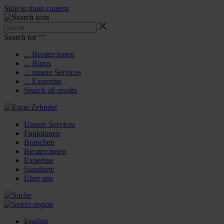
Skip to main content
Search for “
”
... Berater:innen
... Büros
... unsere Services
... Expertise
Search all results
Unsere Services
Funktionen
Branchen
Berater:innen
Expertise
Standorte
Über uns
English