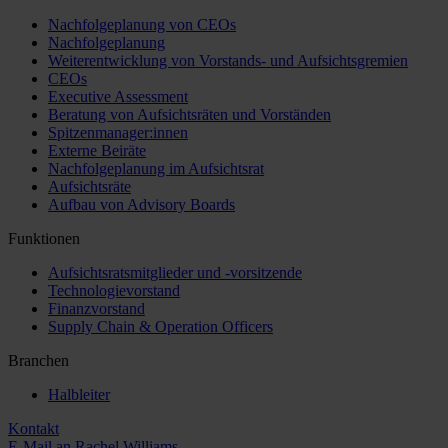
Nachfolgeplanung von CEOs
Nachfolgeplanung
Weiterentwicklung von Vorstands- und Aufsichtsgremien
CEOs
Executive Assessment
Beratung von Aufsichtsräten und Vorständen
Spitzenmanager:innen
Externe Beiräte
Nachfolgeplanung im Aufsichtsrat
Aufsichtsräte
Aufbau von Advisory Boards
Funktionen
Aufsichtsratsmitglieder und -vorsitzende
Technologievorstand
Finanzvorstand
Supply Chain & Operation Officers
Branchen
Halbleiter
Kontakt
E-Mail an Rachel Williams