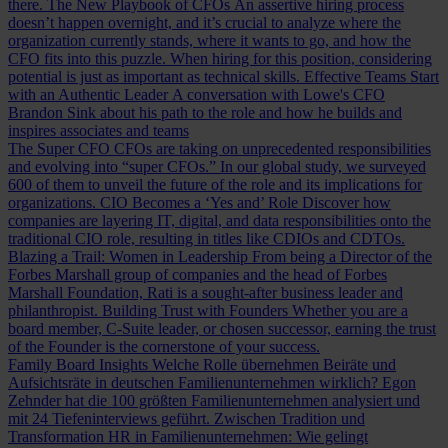
there.
The New Playbook of CFOs
An assertive hiring process
doesn’t happen overnight, and it’s crucial to analyze where the
organization currently stands, where it wants to go, and how the
CFO fits into this puzzle. When hiring for this position, considering
potential is just as important as technical skills.
Effective Teams Start
with an Authentic Leader
A conversation with Lowe's CFO
Brandon Sink about his path to the role and how he builds and
inspires associates and teams
The Super CFO
CFOs are taking on unprecedented responsibilities
and evolving into “super CFOs.” In our global study, we surveyed
600 of them to unveil the future of the role and its implications for
organizations.
CIO Becomes a ‘Yes and’ Role
Discover how
companies are layering IT, digital, and data responsibilities onto the
traditional CIO role, resulting in titles like CDIOs and CDTOs.
Blazing a Trail: Women in Leadership
From being a Director of the
Forbes Marshall group of companies and the head of Forbes
Marshall Foundation, Rati is a sought-after business leader and
philanthropist.
Building Trust with Founders
Whether you are a
board member, C-Suite leader, or chosen successor, earning the trust
of the Founder is the cornerstone of your success.
Family Board Insights
Welche Rolle übernehmen Beiräte und
Aufsichtsräte in deutschen Familienunternehmen wirklich? Egon
Zehnder hat die 100 größten Familienunternehmen analysiert und
mit 24 Tiefeninterviews geführt.
Zwischen Tradition und
Transformation
HR in Familienunternehmen: Wie gelingt