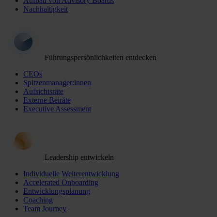
Aufbau von Advisory Boards
Nachhaltigkeit
Führungspersönlichkeiten entdecken
CEOs
Spitzenmanager:innen
Aufsichtsräte
Externe Beiräte
Executive Assessment
Leadership entwickeln
Individuelle Weiterentwicklung
Accelerated Onboarding
Entwicklungsplanung
Coaching
Team Journey