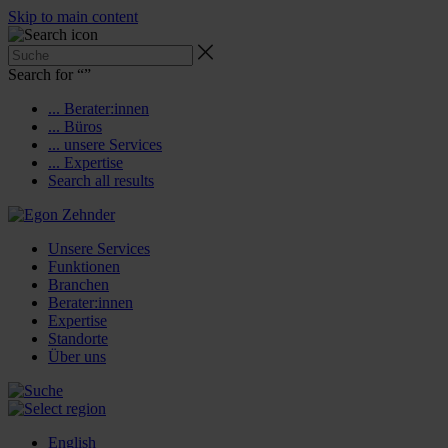
Skip to main content
Search for “
”
... Berater:innen
... Büros
... unsere Services
... Expertise
Search all results
Unsere Services
Funktionen
Branchen
Berater:innen
Expertise
Standorte
Über uns
English