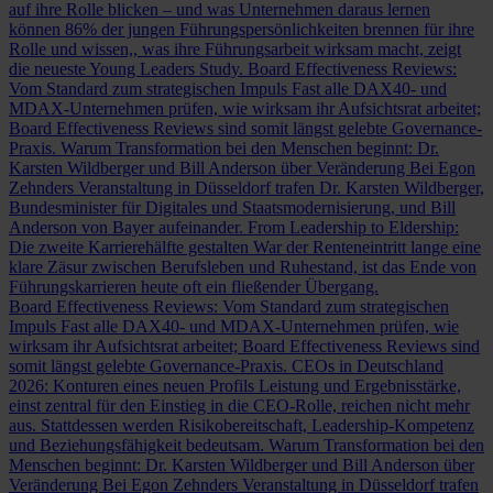
auf ihre Rolle blicken – und was Unternehmen daraus lernen
können
86% der jungen Führungspersönlichkeiten brennen für ihre
Rolle und wissen,, was ihre Führungsarbeit wirksam macht, zeigt
die neueste Young Leaders Study.
Board Effectiveness Reviews:
Vom Standard zum strategischen Impuls
Fast alle DAX40- und
MDAX-Unternehmen prüfen, wie wirksam ihr Aufsichtsrat arbeitet;
Board Effectiveness Reviews sind somit längst gelebte Governance-
Praxis.
Warum Transformation bei den Menschen beginnt: Dr.
Karsten Wildberger und Bill Anderson über Veränderung
Bei Egon
Zehnders Veranstaltung in Düsseldorf trafen Dr. Karsten Wildberger,
Bundesminister für Digitales und Staatsmodernisierung, und Bill
Anderson von Bayer aufeinander.
From Leadership to Eldership:
Die zweite Karrierehälfte gestalten
War der Renteneintritt lange eine
klare Zäsur zwischen Berufsleben und Ruhestand, ist das Ende von
Führungskarrieren heute oft ein fließender Übergang.
Board Effectiveness Reviews: Vom Standard zum strategischen
Impuls
Fast alle DAX40- und MDAX-Unternehmen prüfen, wie
wirksam ihr Aufsichtsrat arbeitet; Board Effectiveness Reviews sind
somit längst gelebte Governance-Praxis.
CEOs in Deutschland
2026: Konturen eines neuen Profils
Leistung und Ergebnisstärke,
einst zentral für den Einstieg in die CEO-Rolle, reichen nicht mehr
aus. Stattdessen werden Risikobereitschaft, Leadership-Kompetenz
und Beziehungsfähigkeit bedeutsam.
Warum Transformation bei den
Menschen beginnt: Dr. Karsten Wildberger und Bill Anderson über
Veränderung
Bei Egon Zehnders Veranstaltung in Düsseldorf trafen