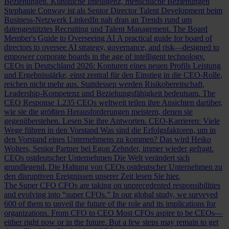
Beziehungen.
Künstliche Intelligenz, menschliche Beziehungen
Stephanie Conway ist als Senior Director Talent Development beim
Business-Netzwerk LinkedIn nah dran an Trends rund um
datengestütztes Recruiting und Talent Management.
The Board
Member's Guide to Overseeing AI
A practical guide for board of
directors to oversee AI strategy, governance, and risk—designed to
empower corporate boards in the age of intelligent technology.
CEOs in Deutschland 2026: Konturen eines neuen Profils
Leistung
und Ergebnisstärke, einst zentral für den Einstieg in die CEO-Rolle,
reichen nicht mehr aus. Stattdessen werden Risikobereitschaft,
Leadership-Kompetenz und Beziehungsfähigkeit bedeutsam.
The
CEO Response
1.235 CEOs weltweit teilen ihre Ansichten darüber,
wie sie die größten Herausforderungen meistern, denen sie
gegenüberstehen. Lesen Sie ihre Antworten.
CEO-Karrieren: Viele
Wege führen in den Vorstand
Was sind die Erfolgsfaktoren, um in
den Vorstand eines Unternehmens zu kommen? Das wird Heiko
Wolters, Senior Partner bei Egon Zehnder, immer wieder gefragt.
CEOs ostdeutscher Unternehmen
Die Welt verändert sich
grundlegend. Die Haltung von CEOs ostdeutscher Unternehmen zu
den disruptiven Ereignissen unserer Zeit lesen Sie hier.
The Super CFO
CFOs are taking on unprecedented responsibilities
and evolving into “super CFOs.” In our global study, we surveyed
600 of them to unveil the future of the role and its implications for
organizations.
From CFO to CEO
Most CFOs aspire to be CEOs—
either right now or in the future. But a few steps may remain to get