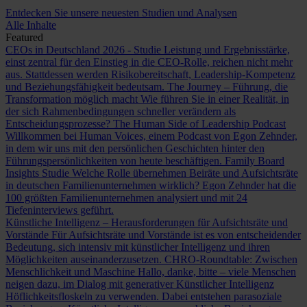
Entdecken Sie unsere neuesten Studien und Analysen
Alle Inhalte
Featured
CEOs in Deutschland 2026 - Studie
Leistung und Ergebnisstärke,
einst zentral für den Einstieg in die CEO-Rolle, reichen nicht mehr
aus. Stattdessen werden Risikobereitschaft, Leadership-Kompetenz
und Beziehungsfähigkeit bedeutsam.
The Journey – Führung, die
Transformation möglich macht
Wie führen Sie in einer Realität, in
der sich Rahmenbedingungen schneller verändern als
Entscheidungsprozesse?
The Human Side of Leadership Podcast
Willkommen bei Human Voices, einem Podcast von Egon Zehnder,
in dem wir uns mit den persönlichen Geschichten hinter den
Führungspersönlichkeiten von heute beschäftigen.
Family Board
Insights Studie
Welche Rolle übernehmen Beiräte und Aufsichtsräte
in deutschen Familienunternehmen wirklich? Egon Zehnder hat die
100 größten Familienunternehmen analysiert und mit 24
Tiefeninterviews geführt.
Künstliche Intelligenz – Herausforderungen für Aufsichtsräte und
Vorstände
Für Aufsichtsräte und Vorstände ist es von entscheidender
Bedeutung, sich intensiv mit künstlicher Intelligenz und ihren
Möglichkeiten auseinanderzusetzen.
CHRO-Roundtable: Zwischen
Menschlichkeit und Maschine
Hallo, danke, bitte – viele Menschen
neigen dazu, im Dialog mit generativer Künstlicher Intelligenz
Höflichkeitsfloskeln zu verwenden. Dabei entstehen parasoziale