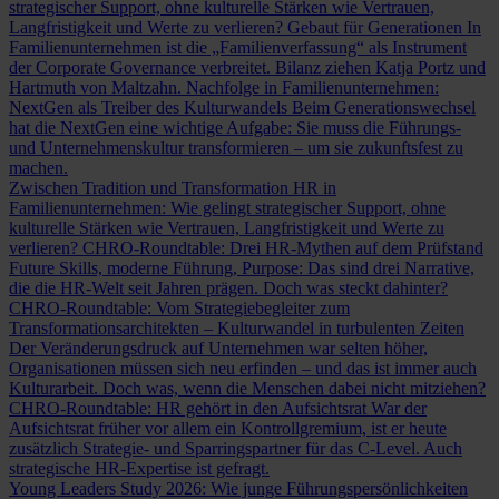
strategischer Support, ohne kulturelle Stärken wie Vertrauen,
Langfristigkeit und Werte zu verlieren?
Gebaut für Generationen
In
Familienunternehmen ist die „Familienverfassung“ als Instrument
der Corporate Governance verbreitet. Bilanz ziehen Katja Portz und
Hartmuth von Maltzahn.
Nachfolge in Familienunternehmen:
NextGen als Treiber des Kulturwandels
Beim Generationswechsel
hat die NextGen eine wichtige Aufgabe: Sie muss die Führungs-
und Unternehmenskultur transformieren – um sie zukunftsfest zu
machen.
Zwischen Tradition und Transformation
HR in
Familienunternehmen: Wie gelingt strategischer Support, ohne
kulturelle Stärken wie Vertrauen, Langfristigkeit und Werte zu
verlieren?
CHRO-Roundtable: Drei HR-Mythen auf dem Prüfstand
Future Skills, moderne Führung, Purpose: Das sind drei Narrative,
die die HR-Welt seit Jahren prägen. Doch was steckt dahinter?
CHRO-Roundtable: Vom Strategiebegleiter zum
Transformationsarchitekten – Kulturwandel in turbulenten Zeiten
Der Veränderungsdruck auf Unternehmen war selten höher,
Organisationen müssen sich neu erfinden – und das ist immer auch
Kulturarbeit. Doch was, wenn die Menschen dabei nicht mitziehen?
CHRO-Roundtable: HR gehört in den Aufsichtsrat
War der
Aufsichtsrat früher vor allem ein Kontrollgremium, ist er heute
zusätzlich Strategie- und Sparringspartner für das C-Level. Auch
strategische HR-Expertise ist gefragt.
Young Leaders Study 2026: Wie junge Führungspersönlichkeiten