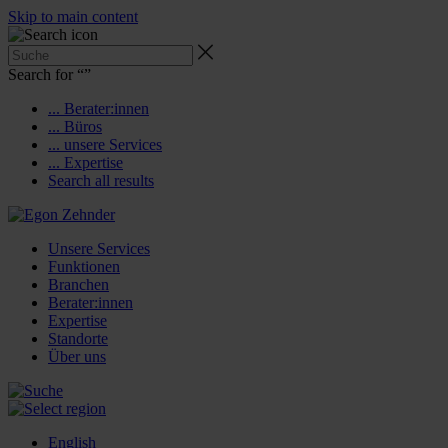
Skip to main content
Search for “
”
... Berater:innen
... Büros
... unsere Services
... Expertise
Search all results
Unsere Services
Funktionen
Branchen
Berater:innen
Expertise
Standorte
Über uns
English