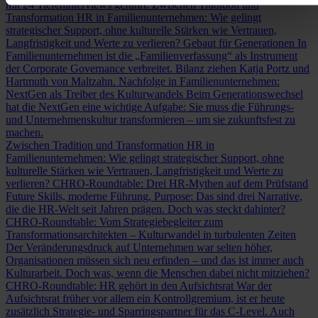
mit 24 Tiefeninterviews geführt.
Zwischen Tradition und
Transformation
HR in Familienunternehmen: Wie gelingt
strategischer Support, ohne kulturelle Stärken wie Vertrauen,
Langfristigkeit und Werte zu verlieren?
Gebaut für Generationen
In
Familienunternehmen ist die „Familienverfassung“ als Instrument
der Corporate Governance verbreitet. Bilanz ziehen Katja Portz und
Hartmuth von Maltzahn.
Nachfolge in Familienunternehmen:
NextGen als Treiber des Kulturwandels
Beim Generationswechsel
hat die NextGen eine wichtige Aufgabe: Sie muss die Führungs-
und Unternehmenskultur transformieren – um sie zukunftsfest zu
machen.
Zwischen Tradition und Transformation
HR in
Familienunternehmen: Wie gelingt strategischer Support, ohne
kulturelle Stärken wie Vertrauen, Langfristigkeit und Werte zu
verlieren?
CHRO-Roundtable: Drei HR-Mythen auf dem Prüfstand
Future Skills, moderne Führung, Purpose: Das sind drei Narrative,
die die HR-Welt seit Jahren prägen. Doch was steckt dahinter?
CHRO-Roundtable: Vom Strategiebegleiter zum
Transformationsarchitekten – Kulturwandel in turbulenten Zeiten
Der Veränderungsdruck auf Unternehmen war selten höher,
Organisationen müssen sich neu erfinden – und das ist immer auch
Kulturarbeit. Doch was, wenn die Menschen dabei nicht mitziehen?
CHRO-Roundtable: HR gehört in den Aufsichtsrat
War der
Aufsichtsrat früher vor allem ein Kontrollgremium, ist er heute
zusätzlich Strategie- und Sparringspartner für das C-Level. Auch