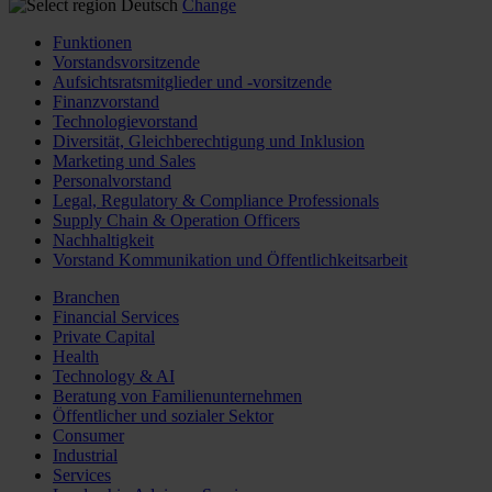
Deutsch
Change
Funktionen
Vorstandsvorsitzende
Aufsichtsratsmitglieder und -vorsitzende
Finanzvorstand
Technologievorstand
Diversität, Gleichberechtigung und Inklusion
Marketing und Sales
Personalvorstand
Legal, Regulatory & Compliance Professionals
Supply Chain & Operation Officers
Nachhaltigkeit
Vorstand Kommunikation und Öffentlichkeitsarbeit
Branchen
Financial Services
Private Capital
Health
Technology & AI
Beratung von Familienunternehmen
Öffentlicher und sozialer Sektor
Consumer
Industrial
Services