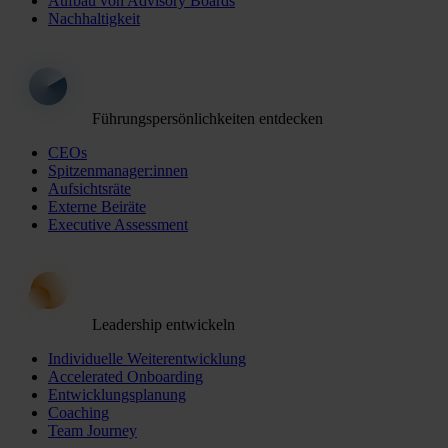
Aufbau von Advisory Boards
Nachhaltigkeit
Führungspersönlichkeiten entdecken
CEOs
Spitzenmanager:innen
Aufsichtsräte
Externe Beiräte
Executive Assessment
Leadership entwickeln
Individuelle Weiterentwicklung
Accelerated Onboarding
Entwicklungsplanung
Coaching
Team Journey