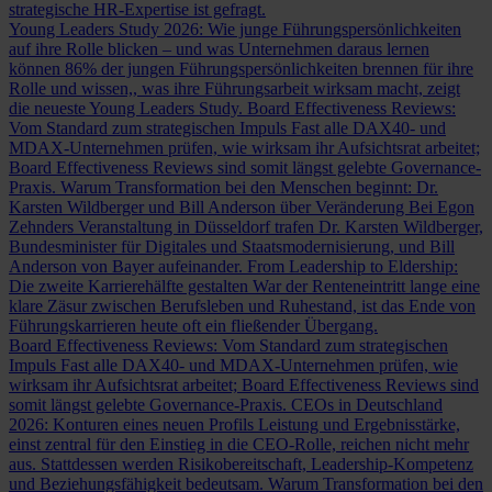
strategische HR-Expertise ist gefragt.
Young Leaders Study 2026: Wie junge Führungspersönlichkeiten
auf ihre Rolle blicken – und was Unternehmen daraus lernen
können
86% der jungen Führungspersönlichkeiten brennen für ihre
Rolle und wissen,, was ihre Führungsarbeit wirksam macht, zeigt
die neueste Young Leaders Study.
Board Effectiveness Reviews:
Vom Standard zum strategischen Impuls
Fast alle DAX40- und
MDAX-Unternehmen prüfen, wie wirksam ihr Aufsichtsrat arbeitet;
Board Effectiveness Reviews sind somit längst gelebte Governance-
Praxis.
Warum Transformation bei den Menschen beginnt: Dr.
Karsten Wildberger und Bill Anderson über Veränderung
Bei Egon
Zehnders Veranstaltung in Düsseldorf trafen Dr. Karsten Wildberger,
Bundesminister für Digitales und Staatsmodernisierung, und Bill
Anderson von Bayer aufeinander.
From Leadership to Eldership:
Die zweite Karrierehälfte gestalten
War der Renteneintritt lange eine
klare Zäsur zwischen Berufsleben und Ruhestand, ist das Ende von
Führungskarrieren heute oft ein fließender Übergang.
Board Effectiveness Reviews: Vom Standard zum strategischen
Impuls
Fast alle DAX40- und MDAX-Unternehmen prüfen, wie
wirksam ihr Aufsichtsrat arbeitet; Board Effectiveness Reviews sind
somit längst gelebte Governance-Praxis.
CEOs in Deutschland
2026: Konturen eines neuen Profils
Leistung und Ergebnisstärke,
einst zentral für den Einstieg in die CEO-Rolle, reichen nicht mehr
aus. Stattdessen werden Risikobereitschaft, Leadership-Kompetenz
und Beziehungsfähigkeit bedeutsam.
Warum Transformation bei den