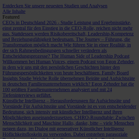
Entdecken Sie unsere neuesten Studien und Analysen
Alle Inhalte
Featured
CEOs in Deutschland 2026 - Studie
Leistung und Ergebnisstärke,
einst zentral für den Einstieg in die CEO-Rolle, reichen nicht mehr
aus. Stattdessen werden Risikobereitschaft, Leadership-Kompetenz
und Beziehungsfähigkeit bedeutsam.
The Journey – Führung, die
Transformation möglich macht
Wie führen Sie in einer Realität, in
der sich Rahmenbedingungen schneller verändern als
Entscheidungsprozesse?
The Human Side of Leadership Podcast
Willkommen bei Human Voices, einem Podcast von Egon Zehnder,
in dem wir uns mit den persönlichen Geschichten hinter den
Führungspersönlichkeiten von heute beschäftigen.
Family Board
Insights Studie
Welche Rolle übernehmen Beiräte und Aufsichtsräte
in deutschen Familienunternehmen wirklich? Egon Zehnder hat die
100 größten Familienunternehmen analysiert und mit 24
Tiefeninterviews geführt.
Künstliche Intelligenz – Herausforderungen für Aufsichtsräte und
Vorstände
Für Aufsichtsräte und Vorstände ist es von entscheidender
Bedeutung, sich intensiv mit künstlicher Intelligenz und ihren
Möglichkeiten auseinanderzusetzen.
CHRO-Roundtable: Zwischen
Menschlichkeit und Maschine
Hallo, danke, bitte – viele Menschen
neigen dazu, im Dialog mit generativer Künstlicher Intelligenz
Höflichkeitsfloskeln zu verwenden. Dabei entstehen parasoziale