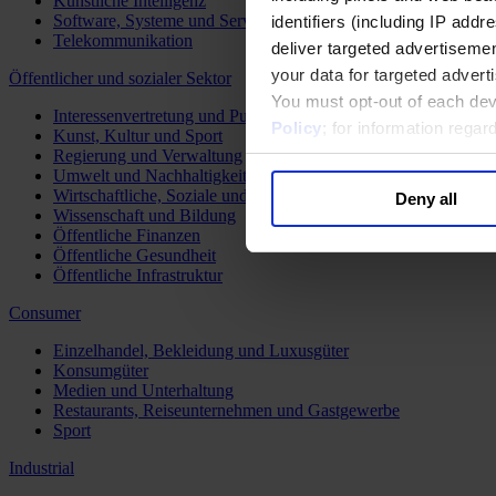
Künstliche Intelligenz
Software, Systeme und Services
identifiers (including IP add
Telekommunikation
deliver targeted advertisemen
your data for targeted advert
Öffentlicher und sozialer Sektor
You must opt-out of each dev
Interessenvertretung und Public Affairs
Policy
; for information rega
Kunst, Kultur und Sport
Regierung und Verwaltung
Umwelt und Nachhaltigkeit
Wirtschaftliche, Soziale und Humanitäre Entwicklung
Deny all
Wissenschaft und Bildung
Öffentliche Finanzen
Öffentliche Gesundheit
Öffentliche Infrastruktur
Consumer
Einzelhandel, Bekleidung und Luxusgüter
Konsumgüter
Medien und Unterhaltung
Restaurants, Reiseunternehmen und Gastgewerbe
Sport
Industrial