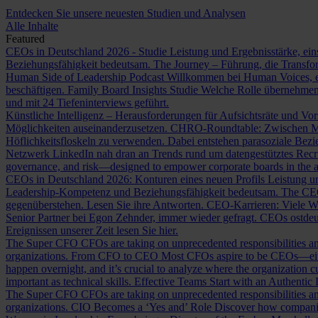
Entdecken Sie unsere neuesten Studien und Analysen
Alle Inhalte
Featured
CEOs in Deutschland 2026 - Studie
Leistung und Ergebnisstärke, ein
Beziehungsfähigkeit bedeutsam.
The Journey – Führung, die Transf
Human Side of Leadership Podcast
Willkommen bei Human Voices, ei
beschäftigen.
Family Board Insights Studie
Welche Rolle übernehmen
und mit 24 Tiefeninterviews geführt.
Künstliche Intelligenz – Herausforderungen für Aufsichtsräte und Vo
Möglichkeiten auseinanderzusetzen.
CHRO-Roundtable: Zwischen Me
Höflichkeitsfloskeln zu verwenden. Dabei entstehen parasoziale Bez
Netzwerk LinkedIn nah dran an Trends rund um datengestütztes Rec
governance, and risk—designed to empower corporate boards in the ag
CEOs in Deutschland 2026: Konturen eines neuen Profils
Leistung un
Leadership-Kompetenz und Beziehungsfähigkeit bedeutsam.
The CE
gegenüberstehen. Lesen Sie ihre Antworten.
CEO-Karrieren: Viele W
Senior Partner bei Egon Zehnder, immer wieder gefragt.
CEOs ostdeu
Ereignissen unserer Zeit lesen Sie hier.
The Super CFO
CFOs are taking on unprecedented responsibilities and
organizations.
From CFO to CEO
Most CFOs aspire to be CEOs—eithe
happen overnight, and it’s crucial to analyze where the organization cu
important as technical skills.
Effective Teams Start with an Authentic
The Super CFO
CFOs are taking on unprecedented responsibilities and
organizations.
CIO Becomes a ‘Yes and’ Role
Discover how companies 