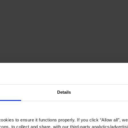
Details
okies to ensure it functions properly. If you click “Allow all”, we 
ons, to collect and share, with our third-party analytics/advertis