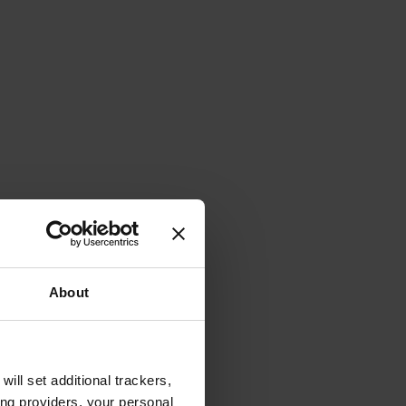
About
will set additional trackers,
ing providers, your personal