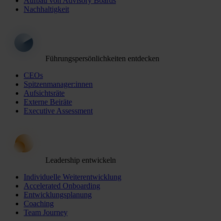
Aufbau von Advisory Boards
Nachhaltigkeit
Führungspersönlichkeiten entdecken
CEOs
Spitzenmanager:innen
Aufsichtsräte
Externe Beiräte
Executive Assessment
Leadership entwickeln
Individuelle Weiterentwicklung
Accelerated Onboarding
Entwicklungsplanung
Coaching
Team Journey