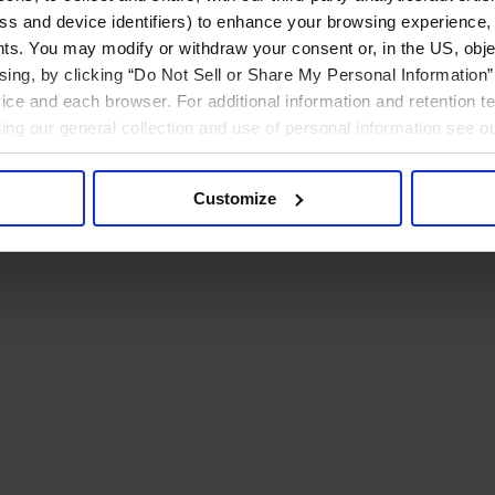
ress and device identifiers) to enhance your browsing experience,
ts. You may modify or withdraw your consent or, in the US, objec
ising, by clicking “Do Not Sell or Share My Personal Information” 
ice and each browser. For additional information and retention 
rding our general collection and use of personal information see o
Customize