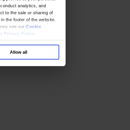
 conduct analytics, and
t to the sale or sharing of
in the footer of the website.
terms see our
Cookie
ur
Privacy Policy
.
Allow all