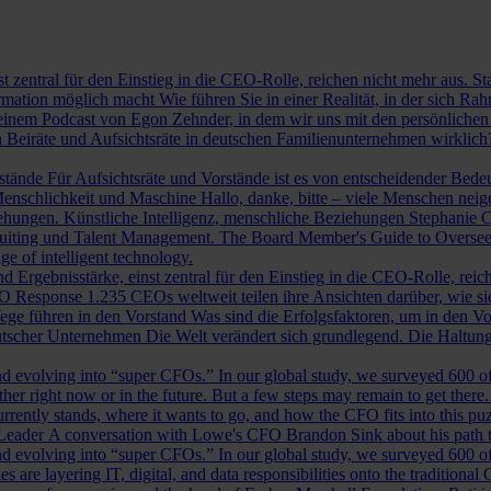
st zentral für den Einstieg in die CEO-Rolle, reichen nicht mehr aus. 
ormation möglich macht
Wie führen Sie in einer Realität, in der sich 
nem Podcast von Egon Zehnder, in dem wir uns mit den persönlichen 
 Beiräte und Aufsichtsräte in deutschen Familienunternehmen wirklich
rstände
Für Aufsichtsräte und Vorstände ist es von entscheidender Bedeut
nschlichkeit und Maschine
Hallo, danke, bitte – viele Menschen neig
iehungen.
Künstliche Intelligenz, menschliche Beziehungen
Stephanie C
ruiting und Talent Management.
The Board Member's Guide to Overse
e of intelligent technology.
d Ergebnisstärke, einst zentral für den Einstieg in die CEO-Rolle, reic
O Response
1.235 CEOs weltweit teilen ihre Ansichten darüber, wie si
ege führen in den Vorstand
Was sind die Erfolgsfaktoren, um in den 
tscher Unternehmen
Die Welt verändert sich grundlegend. Die Haltu
 evolving into “super CFOs.” In our global study, we surveyed 600 of th
r right now or in the future. But a few steps may remain to get there
rrently stands, where it wants to go, and how the CFO fits into this puzz
 Leader
A conversation with Lowe's CFO Brandon Sink about his path to
 evolving into “super CFOs.” In our global study, we surveyed 600 of th
are layering IT, digital, and data responsibilities onto the traditiona