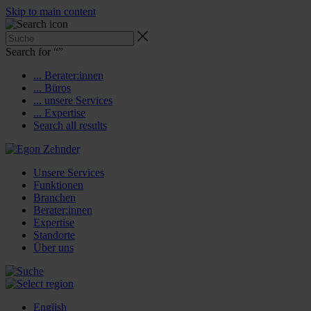
Skip to main content
Search for “
”
... Berater:innen
... Büros
... unsere Services
... Expertise
Search all results
Unsere Services
Funktionen
Branchen
Berater:innen
Expertise
Standorte
Über uns
English