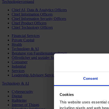
Technologievorstand
Chief AI, Data & Analytics Officers
Chief Information Officers
Chief Information Security Officers
Chief Product Officers
Chief Technology Officers
Financial Services
Private Capital
Health
Technology & AI
Beratung von Familienunternehmen
Öffentlicher und sozialer Sektor
Consumer
Industrial
Services
Leadership Advisory Services
Consent
Technology & AI
Cybersecurity
Cookies
Digital
Halbleiter
This website uses essential co
Internet of Things
including pixels and web beac