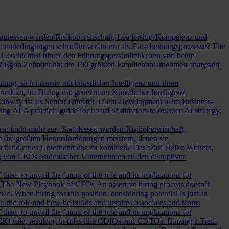
Stattdessen werden Risikobereitschaft, Leadership-Kompetenz und
Rahmenbedingungen schneller verändern als Entscheidungsprozesse?
The
Geschichten hinter den Führungspersönlichkeiten von heute
? Egon Zehnder hat die 100 größten Familienunternehmen analysiert
ung, sich intensiv mit künstlicher Intelligenz und ihren
en dazu, im Dialog mit generativer Künstlicher Intelligenz
onway ist als Senior Director Talent Development beim Business-
eing AI
A practical guide for board of directors to oversee AI strategy,
hen nicht mehr aus. Stattdessen werden Risikobereitschaft,
e die größten Herausforderungen meistern, denen sie
Vorstand eines Unternehmens zu kommen? Das wird Heiko Wolters,
ng von CEOs ostdeutscher Unternehmen zu den disruptiven
em to unveil the future of the role and its implications for
.
The New Playbook of CFOs
An assertive hiring process doesn’t
le. When hiring for this position, considering potential is just as
 the role and how he builds and inspires associates and teams
em to unveil the future of the role and its implications for
l CIO role, resulting in titles like CDIOs and CDTOs.
Blazing a Trail: