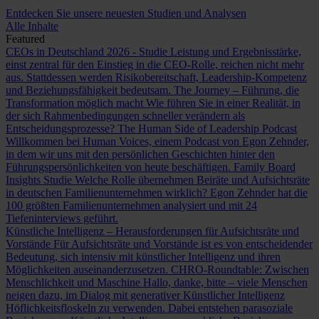
Entdecken Sie unsere neuesten Studien und Analysen
Alle Inhalte
Featured
CEOs in Deutschland 2026 - Studie
Leistung und Ergebnisstärke,
einst zentral für den Einstieg in die CEO-Rolle, reichen nicht mehr
aus. Stattdessen werden Risikobereitschaft, Leadership-Kompetenz
und Beziehungsfähigkeit bedeutsam.
The Journey – Führung, die
Transformation möglich macht
Wie führen Sie in einer Realität, in
der sich Rahmenbedingungen schneller verändern als
Entscheidungsprozesse?
The Human Side of Leadership Podcast
Willkommen bei Human Voices, einem Podcast von Egon Zehnder,
in dem wir uns mit den persönlichen Geschichten hinter den
Führungspersönlichkeiten von heute beschäftigen.
Family Board
Insights Studie
Welche Rolle übernehmen Beiräte und Aufsichtsräte
in deutschen Familienunternehmen wirklich? Egon Zehnder hat die
100 größten Familienunternehmen analysiert und mit 24
Tiefeninterviews geführt.
Künstliche Intelligenz – Herausforderungen für Aufsichtsräte und
Vorstände
Für Aufsichtsräte und Vorstände ist es von entscheidender
Bedeutung, sich intensiv mit künstlicher Intelligenz und ihren
Möglichkeiten auseinanderzusetzen.
CHRO-Roundtable: Zwischen
Menschlichkeit und Maschine
Hallo, danke, bitte – viele Menschen
neigen dazu, im Dialog mit generativer Künstlicher Intelligenz
Höflichkeitsfloskeln zu verwenden. Dabei entstehen parasoziale