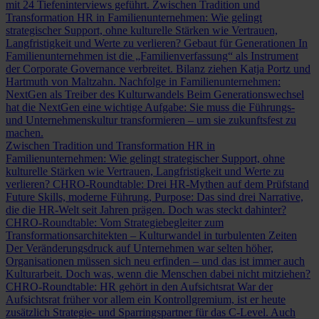
mit 24 Tiefeninterviews geführt.
Zwischen Tradition und
Transformation
HR in Familienunternehmen: Wie gelingt
strategischer Support, ohne kulturelle Stärken wie Vertrauen,
Langfristigkeit und Werte zu verlieren?
Gebaut für Generationen
In
Familienunternehmen ist die „Familienverfassung“ als Instrument
der Corporate Governance verbreitet. Bilanz ziehen Katja Portz und
Hartmuth von Maltzahn.
Nachfolge in Familienunternehmen:
NextGen als Treiber des Kulturwandels
Beim Generationswechsel
hat die NextGen eine wichtige Aufgabe: Sie muss die Führungs-
und Unternehmenskultur transformieren – um sie zukunftsfest zu
machen.
Zwischen Tradition und Transformation
HR in
Familienunternehmen: Wie gelingt strategischer Support, ohne
kulturelle Stärken wie Vertrauen, Langfristigkeit und Werte zu
verlieren?
CHRO-Roundtable: Drei HR-Mythen auf dem Prüfstand
Future Skills, moderne Führung, Purpose: Das sind drei Narrative,
die die HR-Welt seit Jahren prägen. Doch was steckt dahinter?
CHRO-Roundtable: Vom Strategiebegleiter zum
Transformationsarchitekten – Kulturwandel in turbulenten Zeiten
Der Veränderungsdruck auf Unternehmen war selten höher,
Organisationen müssen sich neu erfinden – und das ist immer auch
Kulturarbeit. Doch was, wenn die Menschen dabei nicht mitziehen?
CHRO-Roundtable: HR gehört in den Aufsichtsrat
War der
Aufsichtsrat früher vor allem ein Kontrollgremium, ist er heute
zusätzlich Strategie- und Sparringspartner für das C-Level. Auch