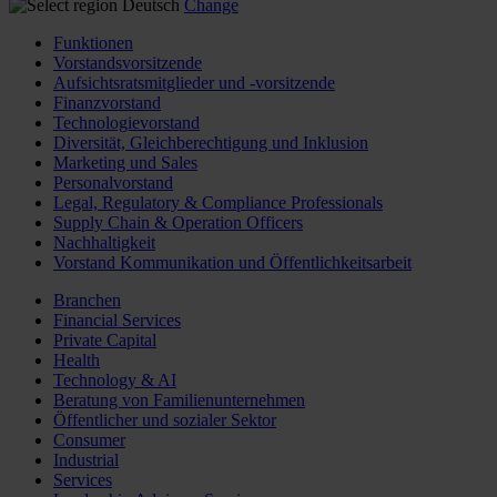
Deutsch
Change
Funktionen
Vorstandsvorsitzende
Aufsichtsratsmitglieder und -vorsitzende
Finanzvorstand
Technologievorstand
Diversität, Gleichberechtigung und Inklusion
Marketing und Sales
Personalvorstand
Legal, Regulatory & Compliance Professionals
Supply Chain & Operation Officers
Nachhaltigkeit
Vorstand Kommunikation und Öffentlichkeitsarbeit
Branchen
Financial Services
Private Capital
Health
Technology & AI
Beratung von Familienunternehmen
Öffentlicher und sozialer Sektor
Consumer
Industrial
Services