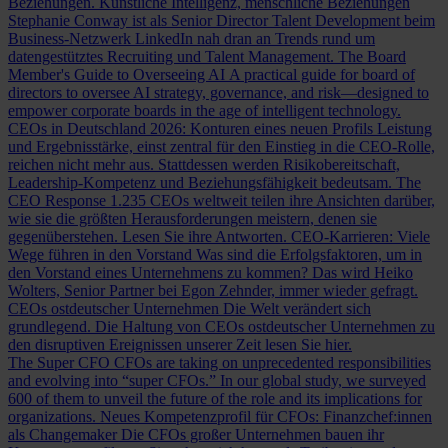
Beziehungen.
Künstliche Intelligenz, menschliche Beziehungen
Stephanie Conway ist als Senior Director Talent Development beim
Business-Netzwerk LinkedIn nah dran an Trends rund um
datengestütztes Recruiting und Talent Management.
The Board
Member's Guide to Overseeing AI
A practical guide for board of
directors to oversee AI strategy, governance, and risk—designed to
empower corporate boards in the age of intelligent technology.
CEOs in Deutschland 2026: Konturen eines neuen Profils
Leistung
und Ergebnisstärke, einst zentral für den Einstieg in die CEO-Rolle,
reichen nicht mehr aus. Stattdessen werden Risikobereitschaft,
Leadership-Kompetenz und Beziehungsfähigkeit bedeutsam.
The
CEO Response
1.235 CEOs weltweit teilen ihre Ansichten darüber,
wie sie die größten Herausforderungen meistern, denen sie
gegenüberstehen. Lesen Sie ihre Antworten.
CEO-Karrieren: Viele
Wege führen in den Vorstand
Was sind die Erfolgsfaktoren, um in
den Vorstand eines Unternehmens zu kommen? Das wird Heiko
Wolters, Senior Partner bei Egon Zehnder, immer wieder gefragt.
CEOs ostdeutscher Unternehmen
Die Welt verändert sich
grundlegend. Die Haltung von CEOs ostdeutscher Unternehmen zu
den disruptiven Ereignissen unserer Zeit lesen Sie hier.
The Super CFO
CFOs are taking on unprecedented responsibilities
and evolving into “super CFOs.” In our global study, we surveyed
600 of them to unveil the future of the role and its implications for
organizations.
Neues Kompetenzprofil für CFOs: Finanzchef:innen
als Changemaker
Die CFOs großer Unternehmen bauen ihr