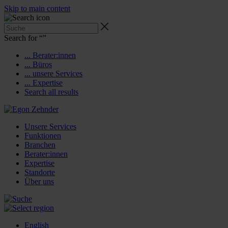
Skip to main content
Search for “
”
... Berater:innen
... Büros
... unsere Services
... Expertise
Search all results
Unsere Services
Funktionen
Branchen
Berater:innen
Expertise
Standorte
Über uns
English