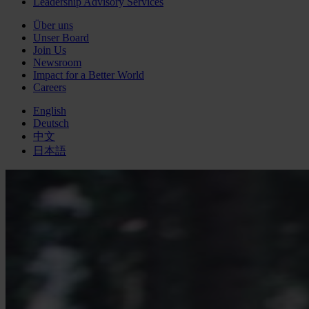
Leadership Advisory Services
Über uns
Unser Board
Join Us
Newsroom
Impact for a Better World
Careers
English
Deutsch
中文
日本語