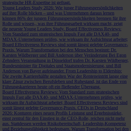
strategische HR-Expertise ist gefragt.
Young Leaders Study 2026: Wie junge Führungspersönlichkeiten
auf ihre Rolle blicken – und was Unternehmen daraus lernen
können
86% der jungen Führungspersönlichkeiten brennen für ihre
Rolle und wissen,, was ihre Führungsarbeit wirksam macht, zeigt
die neueste Young Leaders Study.
Board Effectiveness Reviews:
Vom Standard zum strategischen Impuls
Fast alle DAX40- und
MDAX-Unternehmen prüfen, wie wirksam ihr Aufsichtsrat arbeitet;
Board Effectiveness Reviews sind somit längst gelebte Governance-
Praxis.
Warum Transformation bei den Menschen beginnt: Dr.
Karsten Wildberger und Bill Anderson über Veränderung
Bei Egon
Zehnders Veranstaltung in Düsseldorf trafen Dr. Karsten Wildberger,
Bundesminister für Digitales und Staatsmodernisierung, und Bill
Anderson von Bayer aufeinander.
From Leadership to Eldership:
Die zweite Karrierehälfte gestalten
War der Renteneintritt lange eine
klare Zäsur zwischen Berufsleben und Ruhestand, ist das Ende von
Führungskarrieren heute oft ein fließender Übergang.
Board Effectiveness Reviews: Vom Standard zum strategischen
Impuls
Fast alle DAX40- und MDAX-Unternehmen prüfen, wie
wirksam ihr Aufsichtsrat arbeitet; Board Effectiveness Reviews sind
somit längst gelebte Governance-Praxis.
CEOs in Deutschland
2026: Konturen eines neuen Profils
Leistung und Ergebnisstärke,
einst zentral für den Einstieg in die CEO-Rolle, reichen nicht mehr
aus. Stattdessen werden Risikobereitschaft, Leadership-Kompetenz
und Beziehungsfähigkeit bedeutsam.
Warum Transformation bei den