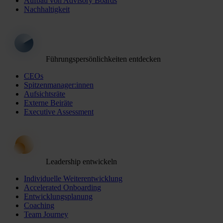
Aufbau von Advisory Boards
Nachhaltigkeit
Führungspersönlichkeiten entdecken
CEOs
Spitzenmanager:innen
Aufsichtsräte
Externe Beiräte
Executive Assessment
Leadership entwickeln
Individuelle Weiterentwicklung
Accelerated Onboarding
Entwicklungsplanung
Coaching
Team Journey