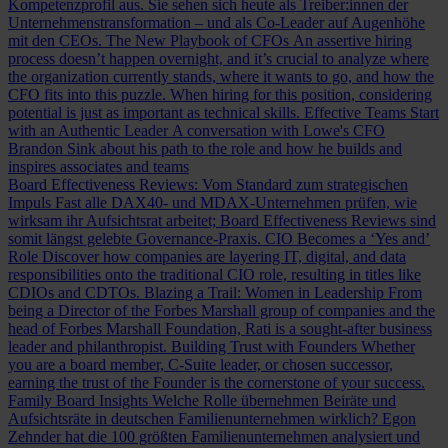
Kompetenzprofil aus. Sie sehen sich heute als Treiber:innen der
Unternehmenstransformation – und als Co-Leader auf Augenhöhe
mit den CEOs.
The New Playbook of CFOs
An assertive hiring
process doesn’t happen overnight, and it’s crucial to analyze where
the organization currently stands, where it wants to go, and how the
CFO fits into this puzzle. When hiring for this position, considering
potential is just as important as technical skills.
Effective Teams Start
with an Authentic Leader
A conversation with Lowe's CFO
Brandon Sink about his path to the role and how he builds and
inspires associates and teams
Board Effectiveness Reviews: Vom Standard zum strategischen
Impuls
Fast alle DAX40- und MDAX-Unternehmen prüfen, wie
wirksam ihr Aufsichtsrat arbeitet; Board Effectiveness Reviews sind
somit längst gelebte Governance-Praxis.
CIO Becomes a ‘Yes and’
Role
Discover how companies are layering IT, digital, and data
responsibilities onto the traditional CIO role, resulting in titles like
CDIOs and CDTOs.
Blazing a Trail: Women in Leadership
From
being a Director of the Forbes Marshall group of companies and the
head of Forbes Marshall Foundation, Rati is a sought-after business
leader and philanthropist.
Building Trust with Founders
Whether
you are a board member, C-Suite leader, or chosen successor,
earning the trust of the Founder is the cornerstone of your success.
Family Board Insights
Welche Rolle übernehmen Beiräte und
Aufsichtsräte in deutschen Familienunternehmen wirklich? Egon
Zehnder hat die 100 größten Familienunternehmen analysiert und